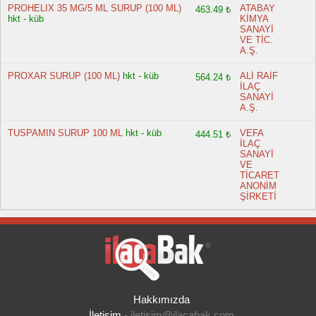
PROHELIX 35 MG/5 ML SURUP (100 ML)
ATABAY
463.49 ₺
hkt - küb
KİMYA
SANAYİ
VE TİC.
A.Ş.
PROXAR SURUP (100 ML)
hkt - küb
ALİ RAİF
564.24 ₺
İLAÇ
SANAYİ
A.Ş.
TUSPAMIN SURUP 100 ML
hkt - küb
VEFA
444.51 ₺
İLAÇ
SANAYİ
VE
TİCARET
ANONİM
ŞİRKETİ
Hakkımızda
İletişim
-
iletisim@ilacabak.com