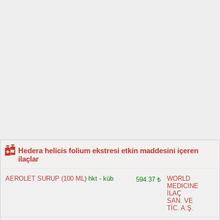
Hedera helicis folium ekstresi etkin maddesini içeren
ilaçlar
AEROLET SURUP (100 ML)
hkt - küb
WORLD
594.37 ₺
MEDICINE
İLAÇ
SAN. VE
TİC. A.Ş.