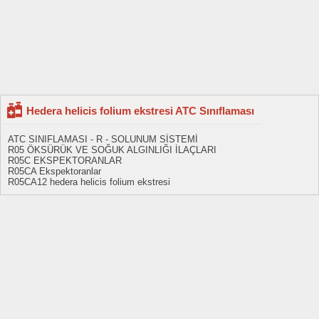
Hedera helicis folium ekstresi ATC Sınıflaması
ATC SINIFLAMASI - R - SOLUNUM SİSTEMİ
R05 ÖKSÜRÜK VE SOĞUK ALGINLIĞI İLAÇLARI
R05C EKSPEKTORANLAR
R05CA Ekspektoranlar
R05CA12 hedera helicis folium ekstresi