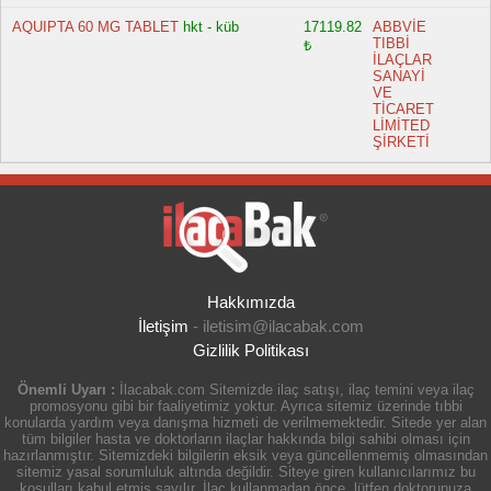
AQUIPTA 60 MG TABLET
hkt - küb
17119.82
ABBVİE
TIBBİ
₺
İLAÇLAR
SANAYİ
VE
TİCARET
LİMİTED
ŞİRKETİ
Hakkımızda
İletişim
-
iletisim@ilacabak.com
Gizlilik Politikası
Önemli Uyarı :
İlacabak.com Sitemizde ilaç satışı, ilaç temini veya ilaç
promosyonu gibi bir faaliyetimiz yoktur. Ayrıca sitemiz üzerinde tıbbi
konularda yardım veya danışma hizmeti de verilmemektedir. Sitede yer alan
tüm bilgiler hasta ve doktorların ilaçlar hakkında bilgi sahibi olması için
hazırlanmıştır. Sitemizdeki bilgilerin eksik veya güncellenmemiş olmasından
sitemiz yasal sorumluluk altında değildir. Siteye giren kullanıcılarımız bu
koşulları kabul etmiş sayılır. İlaç kullanmadan önce, lütfen doktorunuza