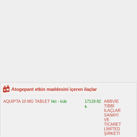
Atogepant etkin maddesini içeren ilaçlar
AQUIPTA 10 MG TABLET
hkt - küb
17119.82
ABBVİE
TIBBİ
₺
İLAÇLAR
SANAYİ
VE
TİCARET
LİMİTED
ŞİRKETİ