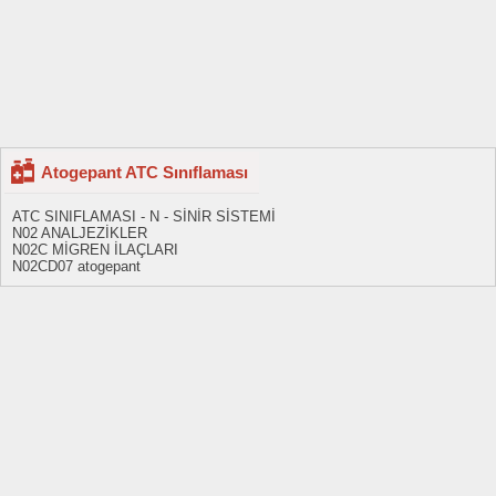
Atogepant ATC Sınıflaması
ATC SINIFLAMASI - N - SİNİR SİSTEMİ
N02 ANALJEZİKLER
N02C MİGREN İLAÇLARI
N02CD07 atogepant