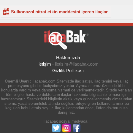
Sulkonazol nitrat etkin maddesini içeren ilaçlar
Hakkımızda
İletişim
-
iletisim@ilacabak.com
Gizlilik Politikası
Önemli Uyarı :
İlacabak.com Sitemizde ilaç satışı, ilaç temini veya ilaç
promosyonu gibi bir faaliyetimiz yoktur. Ayrıca sitemiz üzerinde tıbbi
konularda yardım veya danışma hizmeti de verilmemektedir. Sitede yer alan
tüm bilgiler hasta ve doktorların ilaçlar hakkında bilgi sahibi olması için
hazırlanmıştır. Sitemizdeki bilgilerin eksik veya güncellenmemiş olmasından
sitemiz yasal sorumluluk altında değildir. Siteye giren kullanıcılarımız bu
koşulları kabul etmiş sayılır. İlaç kullanmadan önce, lütfen doktorunuza
danışınız.
İlacabak sosyal medyada :