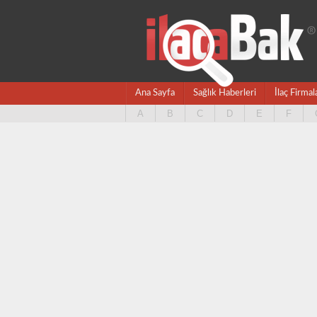
Ana Sayfa
Sağlık Haberleri
İlaç Firmal
A
B
C
D
E
F