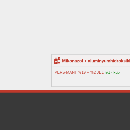
Mikonazol + aluminyumhidroksiklor
PERS-MANT %19 + %2 JEL
hkt - küb