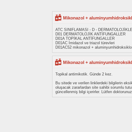
Mikonazol + aluminyumhidroksikl
ATC SINIFLAMASI - D - DERMATOLOJİKL
D01 DERMATOLOJİK ANTİFUNGALLER
D01A TOPİKAL ANTİFUNGALLER
D01AC İmidazol ve triazol türevleri
D01AC52 mikonazol + aluminyumhidroksiklor
Mikonazol + aluminyumhidroksiklo
Topikal antimikotik. Günde 2 kez.
Bu sitede ve verilen linklerdeki bilgilerin 
oluşacak zararlardan site sahibi sorumlu tu
güncellenmiş bilgi içerirler. Lütfen doktorun