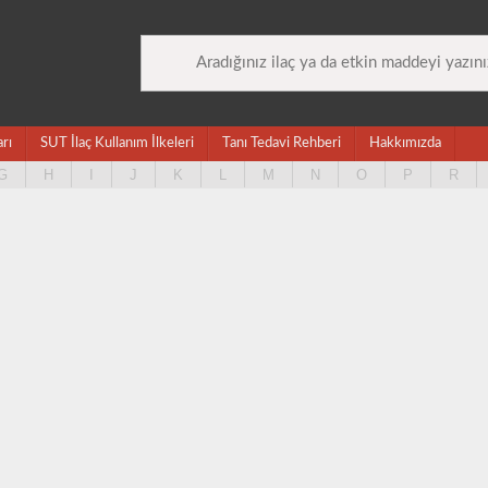
arı
SUT İlaç Kullanım İlkeleri
Tanı Tedavi Rehberi
Hakkımızda
G
H
I
J
K
L
M
N
O
P
R