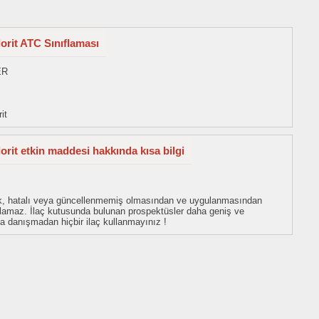
orit ATC Sınıflaması
ER
it
rit etkin maddesi hakkında kısa bilgi
eksik, hatalı veya güncellenmemiş olmasından ve uygulanmasından
tulamaz. İlaç kutusunda bulunan prospektüsler daha geniş ve
uza danışmadan hiçbir ilaç kullanmayınız !