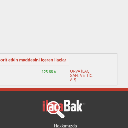
it etkin maddesini içeren ilaçlar
ORVA İLAÇ
125.66 ₺
SAN. VE TİC.
A.Ş.
Hakkımızda