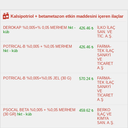
Kalsipotriol + betametazon etkin maddesini içeren ilaçlar
DEROKAP %0,005+% 0,05 MERHEM
hkt -
İLKO İLAÇ
426.46 ₺
küb
SAN. VE
TİC. A.Ş.
POTRICAL-B %0,005 + %0,05 MERHEM
FARMA-
426.46 ₺
hkt - küb
TEK İLAÇ
SANAYİ
VE
TİCARET
A.Ş
POTRICAL-B %0,005+%0,05 JEL (30 G)
FARMA-
570.24 ₺
TEK İLAÇ
SANAYİ
VE
TİCARET
A.Ş
PSOCAL BETA %0,005 + %0,05 MERHEM
BERKO
459.62 ₺
(30 GR)
hkt - küb
İLAÇ VE
KİMYA
SAN. A.Ş.