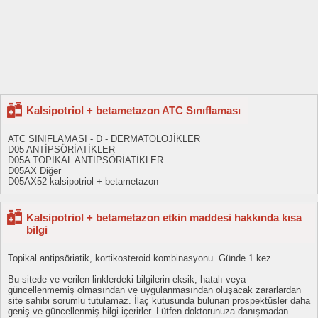
Kalsipotriol + betametazon ATC Sınıflaması
ATC SINIFLAMASI - D - DERMATOLOJİKLER
D05 ANTİPSÖRİATİKLER
D05A TOPİKAL ANTİPSÖRİATİKLER
D05AX Diğer
D05AX52 kalsipotriol + betametazon
Kalsipotriol + betametazon etkin maddesi hakkında kısa
bilgi
Topikal antipsöriatik, kortikosteroid kombinasyonu. Günde 1 kez.
Bu sitede ve verilen linklerdeki bilgilerin eksik, hatalı veya
güncellenmemiş olmasından ve uygulanmasından oluşacak zararlardan
site sahibi sorumlu tutulamaz. İlaç kutusunda bulunan prospektüsler daha
geniş ve güncellenmiş bilgi içerirler. Lütfen doktorunuza danışmadan