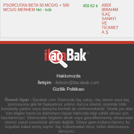
PSORCUTAN BETA 50 MCG/G + 500
ABDİ
459.62 ₺
MCG/G MERHEM
hkt - küb
İBRAHİM
İLAÇ
SANAYİ
VE
TİCARET
A.Ş
Hakkımızda
İletişim
-
iletisim@ilacabak.com
Gizlilik Politikası
Önemli Uyarı :
İlacabak.com Sitemizde ilaç satışı, ilaç temini veya ilaç
promosyonu gibi bir faaliyetimiz yoktur. Ayrıca sitemiz üzerinde tıbbi
konularda yardım veya danışma hizmeti de verilmemektedir. Sitede yer alan
tüm bilgiler hasta ve doktorların ilaçlar hakkında bilgi sahibi olması için
hazırlanmıştır. Sitemizdeki bilgilerin eksik veya güncellenmemiş olmasından
sitemiz yasal sorumluluk altında değildir. Siteye giren kullanıcılarımız bu
koşulları kabul etmiş sayılır. İlaç kullanmadan önce, lütfen doktorunuza
danışınız.