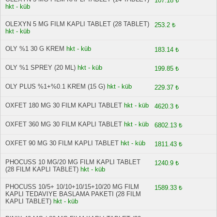
107.18 ₺
hkt - küb
OLEXYN 5 MG FILM KAPLI TABLET (28 TABLET)
253.2 ₺
hkt - küb
OLY %1 30 G KREM
hkt - küb
183.14 ₺
OLY %1 SPREY (20 ML)
hkt - küb
199.85 ₺
OLY PLUS %1+%0.1 KREM (15 G)
hkt - küb
229.37 ₺
OXFET 180 MG 30 FILM KAPLI TABLET
hkt - küb
4620.3 ₺
OXFET 360 MG 30 FILM KAPLI TABLET
hkt - küb
6802.13 ₺
OXFET 90 MG 30 FILM KAPLI TABLET
hkt - küb
1811.43 ₺
PHOCUSS 10 MG/20 MG FILM KAPLI TABLET
1240.9 ₺
(28 FILM KAPLI TABLET)
hkt - küb
PHOCUSS 10/5+ 10/10+10/15+10/20 MG FILM
1589.33 ₺
KAPLI TEDAVIYE BASLAMA PAKETI (28 FILM
KAPLI TABLET)
hkt - küb