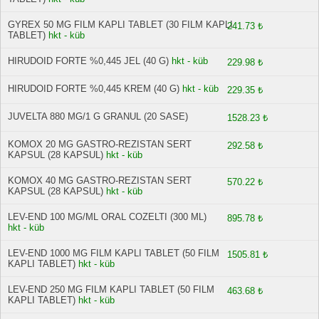
GYREX 50 MG FILM KAPLI TABLET (30 FILM KAPLI
241.73 ₺
TABLET)
hkt - küb
HIRUDOID FORTE %0,445 JEL (40 G)
hkt - küb
229.98 ₺
HIRUDOID FORTE %0,445 KREM (40 G)
hkt - küb
229.35 ₺
JUVELTA 880 MG/1 G GRANUL (20 SASE)
1528.23 ₺
KOMOX 20 MG GASTRO-REZISTAN SERT
292.58 ₺
KAPSUL (28 KAPSUL)
hkt - küb
KOMOX 40 MG GASTRO-REZISTAN SERT
570.22 ₺
KAPSUL (28 KAPSUL)
hkt - küb
LEV-END 100 MG/ML ORAL COZELTI (300 ML)
895.78 ₺
hkt - küb
LEV-END 1000 MG FILM KAPLI TABLET (50 FILM
1505.81 ₺
KAPLI TABLET)
hkt - küb
LEV-END 250 MG FILM KAPLI TABLET (50 FILM
463.68 ₺
KAPLI TABLET)
hkt - küb