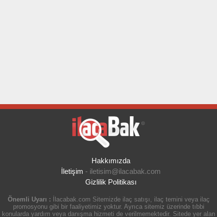
Hakkımızda
İletişim
-
iletisim@ilacabak.com
Gizlilik Politikası
Önemli Uyarı :
İlacabak.com Sitemizde ilaç satışı, ilaç temini veya ilaç
promosyonu gibi bir faaliyetimiz yoktur. Ayrıca sitemiz üzerinde tıbbi
konularda yardım veya danışma hizmeti de verilmemektedir. Sitede yer alan