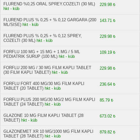
FLUREND %0,25 ORAL SPREY.COZELTI (30 ML)
229.98 ₺
hkt - küb
FLUREND PLUS % 0,25 + % 0,12 GARGARA (200
143.71 ₺
ML/SISE)
hkt - küb
FLUREND PLUS % 0,25 + % 0,12 SPREY,
229.98 ₺
COZELTI (30 ML)
hkt - küb
FORFLU 100 MG + 15 MG + 1 MG / 5 ML
109.19 ₺
PEDIATRIK SURUP (100 ML)
hkt - küb
FORFLU 200 MG / 30 MG FILM KAPLI TABLET
229.98 ₺
(30 FILM KAPLI TABLET)
hkt - küb
FORFLU FORT 400 MG/30 MG FİLM KAPLI
236.64 ₺
TABLET (20 TABLET)
hkt - küb
FORFLU PLUS 200 MG/30 MG/2 MG FILM KAPLI
85.79 ₺
TABLET (24 TABLET)
hkt - küb
GLAZONE 10 MG FILM KAPLI TABLET (28
673.02 ₺
TABLET)
hkt - küb
GLAZONEMET XR 10 MG/1000 MG FİLM KAPLI
879.82 ₺
TABLET (28 TABLET)
hkt - küb