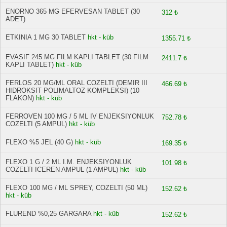
ENORNO 365 MG EFERVESAN TABLET (30
312 ₺
ADET)
ETKINIA 1 MG 30 TABLET
hkt - küb
1355.71 ₺
EVASIF 245 MG FILM KAPLI TABLET (30 FILM
2411.7 ₺
KAPLI TABLET)
hkt - küb
FERLOS 20 MG/ML ORAL COZELTI (DEMIR III
466.69 ₺
HIDROKSIT POLIMALTOZ KOMPLEKSI) (10
FLAKON)
hkt - küb
FERROVEN 100 MG / 5 ML IV ENJEKSIYONLUK
752.78 ₺
COZELTI (5 AMPUL)
hkt - küb
FLEXO %5 JEL (40 G)
hkt - küb
169.35 ₺
FLEXO 1 G / 2 ML I.M. ENJEKSIYONLUK
101.98 ₺
COZELTI ICEREN AMPUL (1 AMPUL)
hkt - küb
FLEXO 100 MG / ML SPREY, COZELTI (50 ML)
152.62 ₺
hkt - küb
FLUREND %0,25 GARGARA
hkt - küb
152.62 ₺