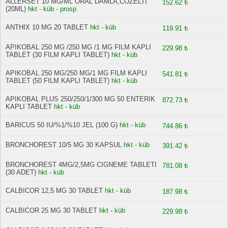
ALLERSET 10 MG/ML ORAL DAMLA,COZELTI
152.62 ₺
(20ML)
hkt - küb - prosp
ANTHIX 10 MG 20 TABLET
hkt - küb
119.91 ₺
APIKOBAL 250 MG /250 MG /1 MG FILM KAPLI
229.98 ₺
TABLET (30 FILM KAPLI TABLET)
hkt - küb
APIKOBAL 250 MG/250 MG/1 MG FILM KAPLI
541.81 ₺
TABLET (50 FILM KAPLI TABLET)
hkt - küb
APIKOBAL PLUS 250/250/1/300 MG 50 ENTERIK
872.73 ₺
KAPLI TABLET
hkt - küb
BARICUS 50 IU/%1/%10 JEL (100 G)
hkt - küb
744.86 ₺
BRONCHOREST 10/5 MG 30 KAPSUL
hkt - küb
391.42 ₺
BRONCHOREST 4MG/2,5MG CIGNEME TABLETI
781.08 ₺
(30 ADET)
hkt - küb
CALBICOR 12,5 MG 30 TABLET
hkt - küb
187.98 ₺
CALBICOR 25 MG 30 TABLET
hkt - küb
229.98 ₺