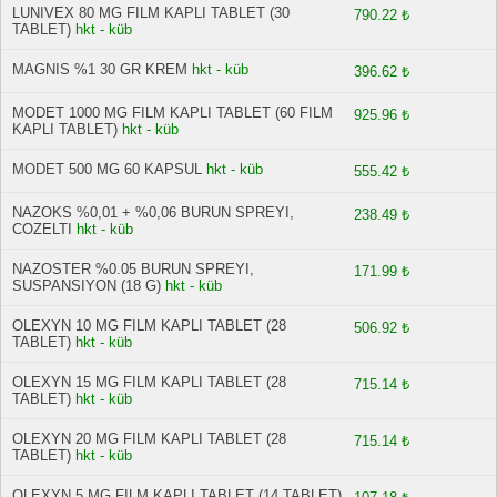
LUNIVEX 80 MG FILM KAPLI TABLET (30
790.22 ₺
TABLET)
hkt - küb
MAGNIS %1 30 GR KREM
hkt - küb
396.62 ₺
MODET 1000 MG FILM KAPLI TABLET (60 FILM
925.96 ₺
KAPLI TABLET)
hkt - küb
MODET 500 MG 60 KAPSUL
hkt - küb
555.42 ₺
NAZOKS %0,01 + %0,06 BURUN SPREYI,
238.49 ₺
COZELTI
hkt - küb
NAZOSTER %0.05 BURUN SPREYI,
171.99 ₺
SUSPANSIYON (18 G)
hkt - küb
OLEXYN 10 MG FILM KAPLI TABLET (28
506.92 ₺
TABLET)
hkt - küb
OLEXYN 15 MG FILM KAPLI TABLET (28
715.14 ₺
TABLET)
hkt - küb
OLEXYN 20 MG FILM KAPLI TABLET (28
715.14 ₺
TABLET)
hkt - küb
OLEXYN 5 MG FILM KAPLI TABLET (14 TABLET)