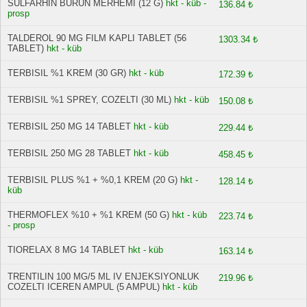
SULFARHIN BURUN MERHEMI (12 G)
hkt - küb -
136.84 ₺
prosp
TALDEROL 90 MG FILM KAPLI TABLET (56
1303.34 ₺
TABLET)
hkt - küb
TERBISIL %1 KREM (30 GR)
hkt - küb
172.39 ₺
TERBISIL %1 SPREY, COZELTI (30 ML)
hkt - küb
150.08 ₺
TERBISIL 250 MG 14 TABLET
hkt - küb
229.44 ₺
TERBISIL 250 MG 28 TABLET
hkt - küb
458.45 ₺
TERBISIL PLUS %1 + %0,1 KREM (20 G)
hkt -
128.14 ₺
küb
THERMOFLEX %10 + %1 KREM (50 G)
hkt - küb
223.74 ₺
- prosp
TIORELAX 8 MG 14 TABLET
hkt - küb
163.14 ₺
TRENTILIN 100 MG/5 ML IV ENJEKSIYONLUK
219.96 ₺
COZELTI ICEREN AMPUL (5 AMPUL)
hkt - küb