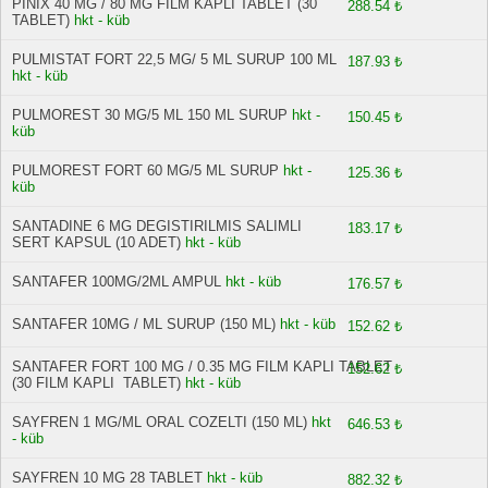
PINIX 40 MG / 80 MG FILM KAPLI TABLET (30
288.54 ₺
TABLET)
hkt - küb
PULMISTAT FORT 22,5 MG/ 5 ML SURUP 100 ML
187.93 ₺
hkt - küb
PULMOREST 30 MG/5 ML 150 ML SURUP
hkt -
150.45 ₺
küb
PULMOREST FORT 60 MG/5 ML SURUP
hkt -
125.36 ₺
küb
SANTADINE 6 MG DEGISTIRILMIS SALIMLI
183.17 ₺
SERT KAPSUL (10 ADET)
hkt - küb
SANTAFER 100MG/2ML AMPUL
hkt - küb
176.57 ₺
SANTAFER 10MG / ML SURUP (150 ML)
hkt - küb
152.62 ₺
SANTAFER FORT 100 MG / 0.35 MG FILM KAPLI TABLET
152.62 ₺
(30 FILM KAPLI TABLET)
hkt - küb
SAYFREN 1 MG/ML ORAL COZELTI (150 ML)
hkt
646.53 ₺
- küb
SAYFREN 10 MG 28 TABLET
hkt - küb
882.32 ₺