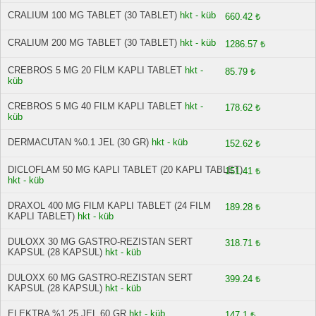
CRALIUM 100 MG TABLET (30 TABLET)
hkt - küb
660.42 ₺
CRALIUM 200 MG TABLET (30 TABLET)
hkt - küb
1286.57 ₺
CREBROS 5 MG 20 FİLM KAPLI TABLET
hkt -
85.79 ₺
küb
CREBROS 5 MG 40 FILM KAPLI TABLET
hkt -
178.62 ₺
küb
DERMACUTAN %0.1 JEL (30 GR)
hkt - küb
152.62 ₺
DICLOFLAM 50 MG KAPLI TABLET (20 KAPLI TABLET)
151.41 ₺
hkt - küb
DRAXOL 400 MG FILM KAPLI TABLET (24 FILM
189.28 ₺
KAPLI TABLET)
hkt - küb
DULOXX 30 MG GASTRO-REZISTAN SERT
318.71 ₺
KAPSUL (28 KAPSUL)
hkt - küb
DULOXX 60 MG GASTRO-REZISTAN SERT
399.24 ₺
KAPSUL (28 KAPSUL)
hkt - küb
ELEKTRA %1,25 JEL 60 GR
hkt - küb
147.1 ₺