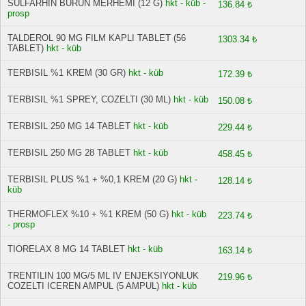
SULFARHIN BURUN MERHEMI (12 G)
hkt - küb -
136.84 ₺
prosp
TALDEROL 90 MG FILM KAPLI TABLET (56
1303.34 ₺
TABLET)
hkt - küb
TERBISIL %1 KREM (30 GR)
hkt - küb
172.39 ₺
TERBISIL %1 SPREY, COZELTI (30 ML)
hkt - küb
150.08 ₺
TERBISIL 250 MG 14 TABLET
hkt - küb
229.44 ₺
TERBISIL 250 MG 28 TABLET
hkt - küb
458.45 ₺
TERBISIL PLUS %1 + %0,1 KREM (20 G)
hkt -
128.14 ₺
küb
THERMOFLEX %10 + %1 KREM (50 G)
hkt - küb
223.74 ₺
- prosp
TIORELAX 8 MG 14 TABLET
hkt - küb
163.14 ₺
TRENTILIN 100 MG/5 ML IV ENJEKSIYONLUK
219.96 ₺
COZELTI ICEREN AMPUL (5 AMPUL)
hkt - küb