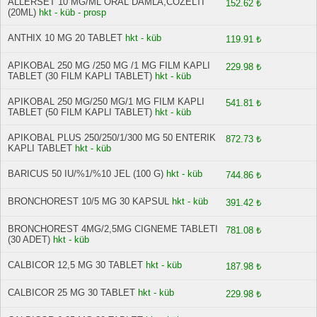
ALLERSET 10 MG/ML ORAL DAMLA,COZELTI
152.62 ₺
(20ML)
hkt - küb - prosp
ANTHIX 10 MG 20 TABLET
hkt - küb
119.91 ₺
APIKOBAL 250 MG /250 MG /1 MG FILM KAPLI
229.98 ₺
TABLET (30 FILM KAPLI TABLET)
hkt - küb
APIKOBAL 250 MG/250 MG/1 MG FILM KAPLI
541.81 ₺
TABLET (50 FILM KAPLI TABLET)
hkt - küb
APIKOBAL PLUS 250/250/1/300 MG 50 ENTERIK
872.73 ₺
KAPLI TABLET
hkt - küb
BARICUS 50 IU/%1/%10 JEL (100 G)
hkt - küb
744.86 ₺
BRONCHOREST 10/5 MG 30 KAPSUL
hkt - küb
391.42 ₺
BRONCHOREST 4MG/2,5MG CIGNEME TABLETI
781.08 ₺
(30 ADET)
hkt - küb
CALBICOR 12,5 MG 30 TABLET
hkt - küb
187.98 ₺
CALBICOR 25 MG 30 TABLET
hkt - küb
229.98 ₺