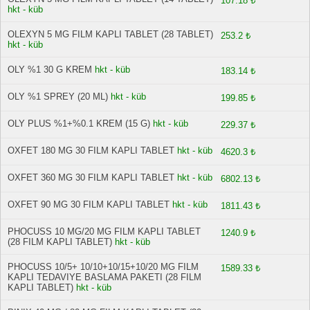
107.18 ₺
hkt - küb
OLEXYN 5 MG FILM KAPLI TABLET (28 TABLET)
253.2 ₺
hkt - küb
OLY %1 30 G KREM
hkt - küb
183.14 ₺
OLY %1 SPREY (20 ML)
hkt - küb
199.85 ₺
OLY PLUS %1+%0.1 KREM (15 G)
hkt - küb
229.37 ₺
OXFET 180 MG 30 FILM KAPLI TABLET
hkt - küb
4620.3 ₺
OXFET 360 MG 30 FILM KAPLI TABLET
hkt - küb
6802.13 ₺
OXFET 90 MG 30 FILM KAPLI TABLET
hkt - küb
1811.43 ₺
PHOCUSS 10 MG/20 MG FILM KAPLI TABLET
1240.9 ₺
(28 FILM KAPLI TABLET)
hkt - küb
PHOCUSS 10/5+ 10/10+10/15+10/20 MG FILM
1589.33 ₺
KAPLI TEDAVIYE BASLAMA PAKETI (28 FILM
KAPLI TABLET)
hkt - küb