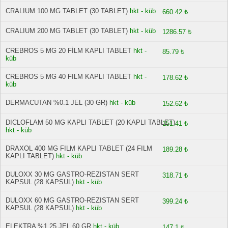
CRALIUM 100 MG TABLET (30 TABLET)
hkt - küb
660.42 ₺
CRALIUM 200 MG TABLET (30 TABLET)
hkt - küb
1286.57 ₺
CREBROS 5 MG 20 FİLM KAPLI TABLET
hkt -
85.79 ₺
küb
CREBROS 5 MG 40 FILM KAPLI TABLET
hkt -
178.62 ₺
küb
DERMACUTAN %0.1 JEL (30 GR)
hkt - küb
152.62 ₺
DICLOFLAM 50 MG KAPLI TABLET (20 KAPLI TABLET)
151.41 ₺
hkt - küb
DRAXOL 400 MG FILM KAPLI TABLET (24 FILM
189.28 ₺
KAPLI TABLET)
hkt - küb
DULOXX 30 MG GASTRO-REZISTAN SERT
318.71 ₺
KAPSUL (28 KAPSUL)
hkt - küb
DULOXX 60 MG GASTRO-REZISTAN SERT
399.24 ₺
KAPSUL (28 KAPSUL)
hkt - küb
ELEKTRA %1,25 JEL 60 GR
hkt - küb
147.1 ₺