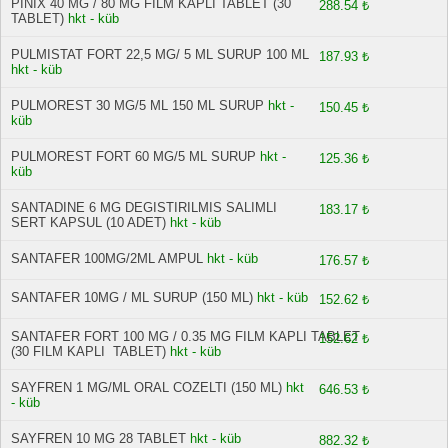
PINIX 40 MG / 80 MG FILM KAPLI TABLET (30
288.54 ₺
TABLET)
hkt - küb
PULMISTAT FORT 22,5 MG/ 5 ML SURUP 100 ML
187.93 ₺
hkt - küb
PULMOREST 30 MG/5 ML 150 ML SURUP
hkt -
150.45 ₺
küb
PULMOREST FORT 60 MG/5 ML SURUP
hkt -
125.36 ₺
küb
SANTADINE 6 MG DEGISTIRILMIS SALIMLI
183.17 ₺
SERT KAPSUL (10 ADET)
hkt - küb
SANTAFER 100MG/2ML AMPUL
hkt - küb
176.57 ₺
SANTAFER 10MG / ML SURUP (150 ML)
hkt - küb
152.62 ₺
SANTAFER FORT 100 MG / 0.35 MG FILM KAPLI TABLET
152.62 ₺
(30 FILM KAPLI TABLET)
hkt - küb
SAYFREN 1 MG/ML ORAL COZELTI (150 ML)
hkt
646.53 ₺
- küb
SAYFREN 10 MG 28 TABLET
hkt - küb
882.32 ₺