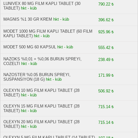
LUNIVEX 80 MG FILM KAPLI TABLET (30
790.22 ₺
TABLET)
hkt - küb
MAGNIS %1 30 GR KREM
hkt - küb
396.62 ₺
MODET 1000 MG FILM KAPLI TABLET (60 FILM
925.96 ₺
KAPLI TABLET)
hkt - küb
MODET 500 MG 60 KAPSUL
hkt - küb
555.42 ₺
NAZOKS %0,01 + %0,06 BURUN SPREYI,
238.49 ₺
COZELTI
hkt - küb
NAZOSTER %0.05 BURUN SPREYI,
171.99 ₺
SUSPANSIYON (18 G)
hkt - küb
OLEXYN 10 MG FILM KAPLI TABLET (28
506.92 ₺
TABLET)
hkt - küb
OLEXYN 15 MG FILM KAPLI TABLET (28
715.14 ₺
TABLET)
hkt - küb
OLEXYN 20 MG FILM KAPLI TABLET (28
715.14 ₺
TABLET)
hkt - küb
OLEXYN 5 MG FILM KAPLI TABLET (14 TABLET)