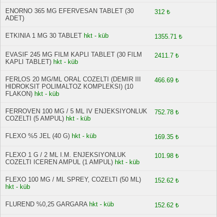
ENORNO 365 MG EFERVESAN TABLET (30
312 ₺
ADET)
ETKINIA 1 MG 30 TABLET
hkt - küb
1355.71 ₺
EVASIF 245 MG FILM KAPLI TABLET (30 FILM
2411.7 ₺
KAPLI TABLET)
hkt - küb
FERLOS 20 MG/ML ORAL COZELTI (DEMIR III
466.69 ₺
HIDROKSIT POLIMALTOZ KOMPLEKSI) (10
FLAKON)
hkt - küb
FERROVEN 100 MG / 5 ML IV ENJEKSIYONLUK
752.78 ₺
COZELTI (5 AMPUL)
hkt - küb
FLEXO %5 JEL (40 G)
hkt - küb
169.35 ₺
FLEXO 1 G / 2 ML I.M. ENJEKSIYONLUK
101.98 ₺
COZELTI ICEREN AMPUL (1 AMPUL)
hkt - küb
FLEXO 100 MG / ML SPREY, COZELTI (50 ML)
152.62 ₺
hkt - küb
FLUREND %0,25 GARGARA
hkt - küb
152.62 ₺