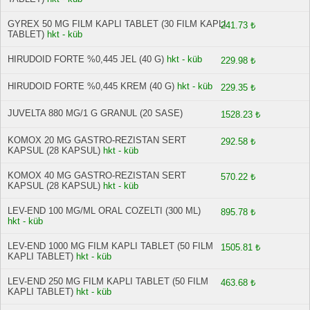
GYREX 50 MG FILM KAPLI TABLET (30 FILM KAPLI
241.73 ₺
TABLET)
hkt - küb
HIRUDOID FORTE %0,445 JEL (40 G)
hkt - küb
229.98 ₺
HIRUDOID FORTE %0,445 KREM (40 G)
hkt - küb
229.35 ₺
JUVELTA 880 MG/1 G GRANUL (20 SASE)
1528.23 ₺
KOMOX 20 MG GASTRO-REZISTAN SERT
292.58 ₺
KAPSUL (28 KAPSUL)
hkt - küb
KOMOX 40 MG GASTRO-REZISTAN SERT
570.22 ₺
KAPSUL (28 KAPSUL)
hkt - küb
LEV-END 100 MG/ML ORAL COZELTI (300 ML)
895.78 ₺
hkt - küb
LEV-END 1000 MG FILM KAPLI TABLET (50 FILM
1505.81 ₺
KAPLI TABLET)
hkt - küb
LEV-END 250 MG FILM KAPLI TABLET (50 FILM
463.68 ₺
KAPLI TABLET)
hkt - küb