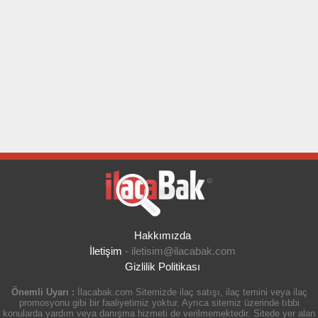
Hakkımızda
İletişim
-
iletisim@ilacabak.com
Gizlilik Politikası
Önemli Uyarı :
İlacabak.com Sitemizde ilaç satışı, ilaç temini veya ilaç
promosyonu gibi bir faaliyetimiz yoktur. Ayrıca sitemiz üzerinde tıbbi
konularda yardım veya danışma hizmeti de verilmemektedir. Sitede yer alan