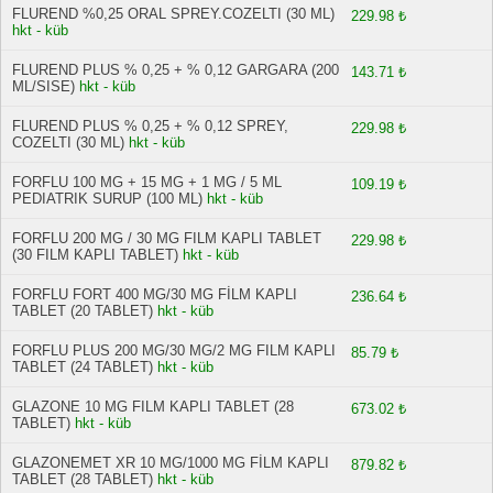
FLUREND %0,25 ORAL SPREY.COZELTI (30 ML)
229.98 ₺
hkt - küb
FLUREND PLUS % 0,25 + % 0,12 GARGARA (200
143.71 ₺
ML/SISE)
hkt - küb
FLUREND PLUS % 0,25 + % 0,12 SPREY,
229.98 ₺
COZELTI (30 ML)
hkt - küb
FORFLU 100 MG + 15 MG + 1 MG / 5 ML
109.19 ₺
PEDIATRIK SURUP (100 ML)
hkt - küb
FORFLU 200 MG / 30 MG FILM KAPLI TABLET
229.98 ₺
(30 FILM KAPLI TABLET)
hkt - küb
FORFLU FORT 400 MG/30 MG FİLM KAPLI
236.64 ₺
TABLET (20 TABLET)
hkt - küb
FORFLU PLUS 200 MG/30 MG/2 MG FILM KAPLI
85.79 ₺
TABLET (24 TABLET)
hkt - küb
GLAZONE 10 MG FILM KAPLI TABLET (28
673.02 ₺
TABLET)
hkt - küb
GLAZONEMET XR 10 MG/1000 MG FİLM KAPLI
879.82 ₺
TABLET (28 TABLET)
hkt - küb