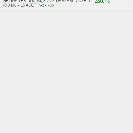
NETIRA TEK DOZ %0,3 GOZ DAMLASI, COZELTI
229.87 ₺
(0,3 ML x 15 ADET)
hkt - küb