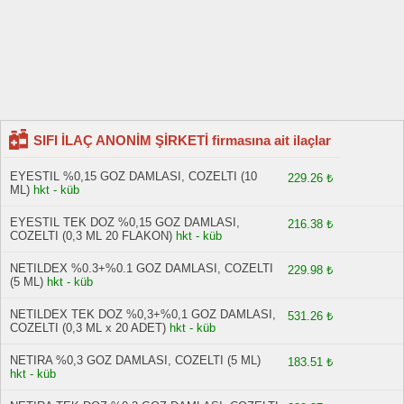
SIFI İLAÇ ANONİM ŞİRKETİ firmasına ait ilaçlar
EYESTIL %0,15 GOZ DAMLASI, COZELTI (10
229.26 ₺
ML)
hkt - küb
EYESTIL TEK DOZ %0,15 GOZ DAMLASI,
216.38 ₺
COZELTI (0,3 ML 20 FLAKON)
hkt - küb
NETILDEX %0.3+%0.1 GOZ DAMLASI, COZELTI
229.98 ₺
(5 ML)
hkt - küb
NETILDEX TEK DOZ %0,3+%0,1 GOZ DAMLASI,
531.26 ₺
COZELTI (0,3 ML x 20 ADET)
hkt - küb
NETIRA %0,3 GOZ DAMLASI, COZELTI (5 ML)
183.51 ₺
hkt - küb