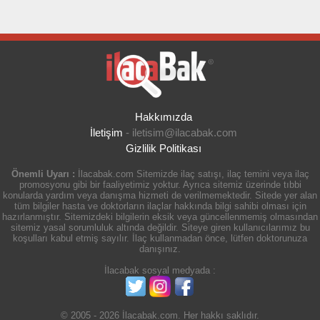
Hakkımızda
İletişim
-
iletisim@ilacabak.com
Gizlilik Politikası
Önemli Uyarı :
İlacabak.com Sitemizde ilaç satışı, ilaç temini veya ilaç
promosyonu gibi bir faaliyetimiz yoktur. Ayrıca sitemiz üzerinde tıbbi
konularda yardım veya danışma hizmeti de verilmemektedir. Sitede yer alan
tüm bilgiler hasta ve doktorların ilaçlar hakkında bilgi sahibi olması için
hazırlanmıştır. Sitemizdeki bilgilerin eksik veya güncellenmemiş olmasından
sitemiz yasal sorumluluk altında değildir. Siteye giren kullanıcılarımız bu
koşulları kabul etmiş sayılır. İlaç kullanmadan önce, lütfen doktorunuza
danışınız.
İlacabak sosyal medyada :
© 2005 - 2026 İlacabak.com. Her hakkı saklıdır.