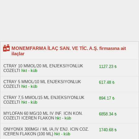
MONEMFARMA İLAÇ SAN. VE TİC. A.Ş. firmasına ait
ilaçlar
CTRAY 10 MMOL/20 ML ENJEKSIYONLUK
1127.23 ₺
COZELTI
hkt - küb
CTRAY 5 MMOL/10 ML ENJEKSIYONLUK
617.48 ₺
COZELTI
hkt - küb
CTRAY 7,5 MMOL/15 ML ENJEKSIYONLUK
894.17 ₺
COZELTI
hkt - küb
MYLOFAN 60 MG/10 ML IV INF. ICIN KON.
6858.34 ₺
COZELTI ICEREN FLAKON
hkt - küb
ONIYONIX 300MGI / ML IA,IV ENJ. ICIN COZ.
1740.68 ₺
ICEREN FLAKON (100 ML)
hkt - küb