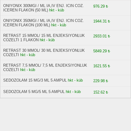
ONIYONIX 300MGI / ML IA,IV ENJ. ICIN COZ.
976.29 ₺
ICEREN FLAKON (50 ML)
hkt - küb
ONIYONIX 350MGI / ML IA,IV ENJ. ICIN COZ.
1944.31 ₺
ICEREN FLAKON (100 ML)
hkt - küb
RETRAST 15 MMOL/ 15 ML ENJEKSIYONLUK
2933.01 ₺
COZELTI 1 FLAKON
hkt - küb
RETRAST 30 MMOL/ 30 ML ENJEKSIYONLUK
5849.29 ₺
COZELTI
hkt - küb
RETRAST 7,5 MMOL/ 7,5 ML ENJEKSIYONLUK
1621.55 ₺
COZELTI
hkt - küb
SEDOZOLAM 15 MG/3 ML 5 AMPUL
hkt - küb
229.98 ₺
SEDOZOLAM 5 MG/5 ML 5 AMPUL
hkt - küb
152.62 ₺