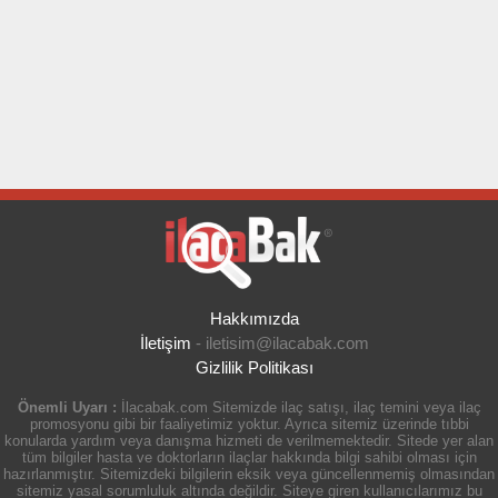
Hakkımızda
İletişim
-
iletisim@ilacabak.com
Gizlilik Politikası
Önemli Uyarı :
İlacabak.com Sitemizde ilaç satışı, ilaç temini veya ilaç
promosyonu gibi bir faaliyetimiz yoktur. Ayrıca sitemiz üzerinde tıbbi
konularda yardım veya danışma hizmeti de verilmemektedir. Sitede yer alan
tüm bilgiler hasta ve doktorların ilaçlar hakkında bilgi sahibi olması için
hazırlanmıştır. Sitemizdeki bilgilerin eksik veya güncellenmemiş olmasından
sitemiz yasal sorumluluk altında değildir. Siteye giren kullanıcılarımız bu