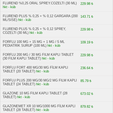
FLUREND %0,25 ORAL SPREY.COZELTI (30 ML)
229.98 ₺
hkt - küb
FLUREND PLUS % 0,25 + % 0,12 GARGARA (200
143.71 ₺
ML/SISE)
hkt - küb
FLUREND PLUS % 0,25 + % 0,12 SPREY,
229.98 ₺
COZELTI (30 ML)
hkt - küb
FORFLU 100 MG + 15 MG + 1 MG / 5 ML
109.19 ₺
PEDIATRIK SURUP (100 ML)
hkt - küb
FORFLU 200 MG / 30 MG FILM KAPLI TABLET
229.98 ₺
(30 FILM KAPLI TABLET)
hkt - küb
FORFLU FORT 400 MG/30 MG FİLM KAPLI
236.64 ₺
TABLET (20 TABLET)
hkt - küb
FORFLU PLUS 200 MG/30 MG/2 MG FILM KAPLI
85.79 ₺
TABLET (24 TABLET)
hkt - küb
GLAZONE 10 MG FILM KAPLI TABLET (28
673.02 ₺
TABLET)
hkt - küb
GLAZONEMET XR 10 MG/1000 MG FİLM KAPLI
879.82 ₺
TABLET (28 TABLET)
hkt - küb