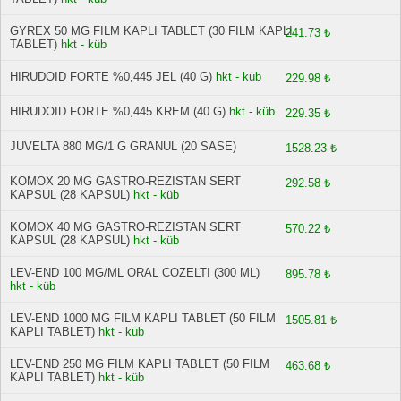
GYREX 50 MG FILM KAPLI TABLET (30 FILM KAPLI
241.73 ₺
TABLET)
hkt - küb
HIRUDOID FORTE %0,445 JEL (40 G)
hkt - küb
229.98 ₺
HIRUDOID FORTE %0,445 KREM (40 G)
hkt - küb
229.35 ₺
JUVELTA 880 MG/1 G GRANUL (20 SASE)
1528.23 ₺
KOMOX 20 MG GASTRO-REZISTAN SERT
292.58 ₺
KAPSUL (28 KAPSUL)
hkt - küb
KOMOX 40 MG GASTRO-REZISTAN SERT
570.22 ₺
KAPSUL (28 KAPSUL)
hkt - küb
LEV-END 100 MG/ML ORAL COZELTI (300 ML)
895.78 ₺
hkt - küb
LEV-END 1000 MG FILM KAPLI TABLET (50 FILM
1505.81 ₺
KAPLI TABLET)
hkt - küb
LEV-END 250 MG FILM KAPLI TABLET (50 FILM
463.68 ₺
KAPLI TABLET)
hkt - küb