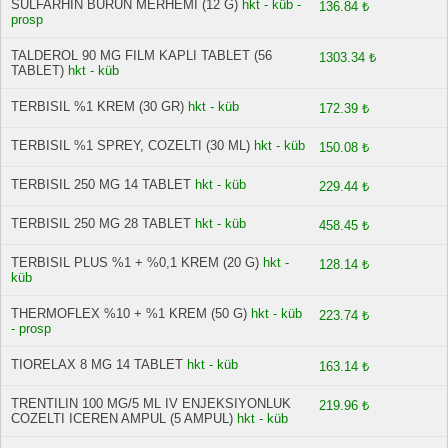
SULFARHIN BURUN MERHEMI (12 G)
hkt - küb -
136.84 ₺
prosp
TALDEROL 90 MG FILM KAPLI TABLET (56
1303.34 ₺
TABLET)
hkt - küb
TERBISIL %1 KREM (30 GR)
hkt - küb
172.39 ₺
TERBISIL %1 SPREY, COZELTI (30 ML)
hkt - küb
150.08 ₺
TERBISIL 250 MG 14 TABLET
hkt - küb
229.44 ₺
TERBISIL 250 MG 28 TABLET
hkt - küb
458.45 ₺
TERBISIL PLUS %1 + %0,1 KREM (20 G)
hkt -
128.14 ₺
küb
THERMOFLEX %10 + %1 KREM (50 G)
hkt - küb
223.74 ₺
- prosp
TIORELAX 8 MG 14 TABLET
hkt - küb
163.14 ₺
TRENTILIN 100 MG/5 ML IV ENJEKSIYONLUK
219.96 ₺
COZELTI ICEREN AMPUL (5 AMPUL)
hkt - küb