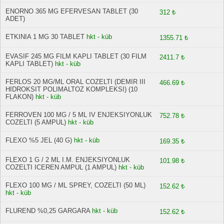
ENORNO 365 MG EFERVESAN TABLET (30
312 ₺
ADET)
ETKINIA 1 MG 30 TABLET
hkt - küb
1355.71 ₺
EVASIF 245 MG FILM KAPLI TABLET (30 FILM
2411.7 ₺
KAPLI TABLET)
hkt - küb
FERLOS 20 MG/ML ORAL COZELTI (DEMIR III
466.69 ₺
HIDROKSIT POLIMALTOZ KOMPLEKSI) (10
FLAKON)
hkt - küb
FERROVEN 100 MG / 5 ML IV ENJEKSIYONLUK
752.78 ₺
COZELTI (5 AMPUL)
hkt - küb
FLEXO %5 JEL (40 G)
hkt - küb
169.35 ₺
FLEXO 1 G / 2 ML I.M. ENJEKSIYONLUK
101.98 ₺
COZELTI ICEREN AMPUL (1 AMPUL)
hkt - küb
FLEXO 100 MG / ML SPREY, COZELTI (50 ML)
152.62 ₺
hkt - küb
FLUREND %0,25 GARGARA
hkt - küb
152.62 ₺