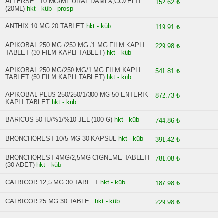
ALLERSET 10 MG/ML ORAL DAMLA,COZELTI
152.62 ₺
(20ML)
hkt - küb - prosp
ANTHIX 10 MG 20 TABLET
hkt - küb
119.91 ₺
APIKOBAL 250 MG /250 MG /1 MG FILM KAPLI
229.98 ₺
TABLET (30 FILM KAPLI TABLET)
hkt - küb
APIKOBAL 250 MG/250 MG/1 MG FILM KAPLI
541.81 ₺
TABLET (50 FILM KAPLI TABLET)
hkt - küb
APIKOBAL PLUS 250/250/1/300 MG 50 ENTERIK
872.73 ₺
KAPLI TABLET
hkt - küb
BARICUS 50 IU/%1/%10 JEL (100 G)
hkt - küb
744.86 ₺
BRONCHOREST 10/5 MG 30 KAPSUL
hkt - küb
391.42 ₺
BRONCHOREST 4MG/2,5MG CIGNEME TABLETI
781.08 ₺
(30 ADET)
hkt - küb
CALBICOR 12,5 MG 30 TABLET
hkt - küb
187.98 ₺
CALBICOR 25 MG 30 TABLET
hkt - küb
229.98 ₺