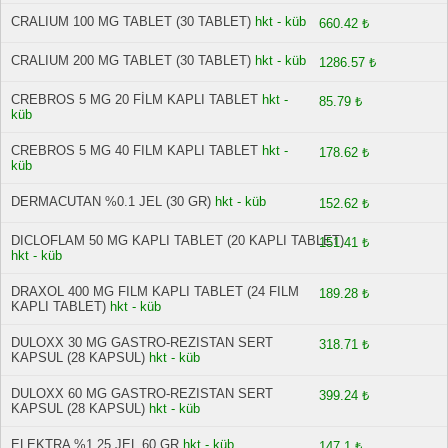
CRALIUM 100 MG TABLET (30 TABLET)
hkt - küb
660.42 ₺
CRALIUM 200 MG TABLET (30 TABLET)
hkt - küb
1286.57 ₺
CREBROS 5 MG 20 FİLM KAPLI TABLET
hkt -
85.79 ₺
küb
CREBROS 5 MG 40 FILM KAPLI TABLET
hkt -
178.62 ₺
küb
DERMACUTAN %0.1 JEL (30 GR)
hkt - küb
152.62 ₺
DICLOFLAM 50 MG KAPLI TABLET (20 KAPLI TABLET)
151.41 ₺
hkt - küb
DRAXOL 400 MG FILM KAPLI TABLET (24 FILM
189.28 ₺
KAPLI TABLET)
hkt - küb
DULOXX 30 MG GASTRO-REZISTAN SERT
318.71 ₺
KAPSUL (28 KAPSUL)
hkt - küb
DULOXX 60 MG GASTRO-REZISTAN SERT
399.24 ₺
KAPSUL (28 KAPSUL)
hkt - küb
ELEKTRA %1,25 JEL 60 GR
hkt - küb
147.1 ₺