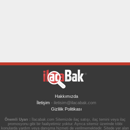
Hakkımızda
İletişim
-
iletisim@ilacabak.com
Gizlilik Politikası
Önemli Uyarı :
İlacabak.com Sitemizde ilaç satışı, ilaç temini veya ilaç
promosyonu gibi bir faaliyetimiz yoktur. Ayrıca sitemiz üzerinde tıbbi
konularda yardım veya danışma hizmeti de verilmemektedir. Sitede yer alan