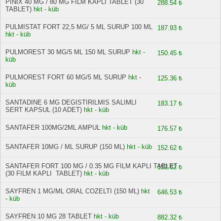
PINIX 40 MG / 80 MG FILM KAPLI TABLET (30
288.54 ₺
TABLET)
hkt - küb
PULMISTAT FORT 22,5 MG/ 5 ML SURUP 100 ML
187.93 ₺
hkt - küb
PULMOREST 30 MG/5 ML 150 ML SURUP
hkt -
150.45 ₺
küb
PULMOREST FORT 60 MG/5 ML SURUP
hkt -
125.36 ₺
küb
SANTADINE 6 MG DEGISTIRILMIS SALIMLI
183.17 ₺
SERT KAPSUL (10 ADET)
hkt - küb
SANTAFER 100MG/2ML AMPUL
hkt - küb
176.57 ₺
SANTAFER 10MG / ML SURUP (150 ML)
hkt - küb
152.62 ₺
SANTAFER FORT 100 MG / 0.35 MG FILM KAPLI TABLET
152.62 ₺
(30 FILM KAPLI TABLET)
hkt - küb
SAYFREN 1 MG/ML ORAL COZELTI (150 ML)
hkt
646.53 ₺
- küb
SAYFREN 10 MG 28 TABLET
hkt - küb
882.32 ₺