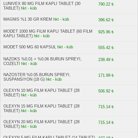
LUNIVEX 80 MG FILM KAPLI TABLET (30
790.22 ₺
TABLET)
hkt - küb
MAGNIS %1 30 GR KREM
hkt - küb
396.62 ₺
MODET 1000 MG FILM KAPLI TABLET (60 FILM
925.96 ₺
KAPLI TABLET)
hkt - küb
MODET 500 MG 60 KAPSUL
hkt - küb
555.42 ₺
NAZOKS %0,01 + %0,06 BURUN SPREYI,
238.49 ₺
COZELTI
hkt - küb
NAZOSTER %0.05 BURUN SPREYI,
171.99 ₺
SUSPANSIYON (18 G)
hkt - küb
OLEXYN 10 MG FILM KAPLI TABLET (28
506.92 ₺
TABLET)
hkt - küb
OLEXYN 15 MG FILM KAPLI TABLET (28
715.14 ₺
TABLET)
hkt - küb
OLEXYN 20 MG FILM KAPLI TABLET (28
715.14 ₺
TABLET)
hkt - küb
OLEXYN 5 MG FILM KAPLI TABLET (14 TABLET)