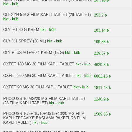
107.18 ₺
hkt - küb
OLEXYN 5 MG FILM KAPLI TABLET (28 TABLET)
253.2 ₺
hkt - küb
OLY %1 30 G KREM
hkt - küb
183.14 ₺
OLY %1 SPREY (20 ML)
hkt - küb
199.85 ₺
OLY PLUS %1+%0.1 KREM (15 G)
hkt - küb
229.37 ₺
OXFET 180 MG 30 FILM KAPLI TABLET
hkt - küb
4620.3 ₺
OXFET 360 MG 30 FILM KAPLI TABLET
hkt - küb
6802.13 ₺
OXFET 90 MG 30 FILM KAPLI TABLET
hkt - küb
1811.43 ₺
PHOCUSS 10 MG/20 MG FILM KAPLI TABLET
1240.9 ₺
(28 FILM KAPLI TABLET)
hkt - küb
PHOCUSS 10/5+ 10/10+10/15+10/20 MG FILM
1589.33 ₺
KAPLI TEDAVIYE BASLAMA PAKETI (28 FILM
KAPLI TABLET)
hkt - küb