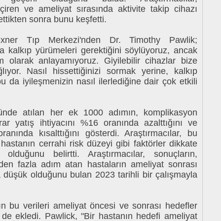
iren ve ameliyat sırasında aktivite takip cihazı
ettikten sonra bunu keşfetti.
exner Tıp Merkezi'nden Dr. Timothy Pawlik;
a kalkıp yürümeleri gerektiğini söylüyoruz, ancak
m olarak anlayamıyoruz. Giyilebilir cihazlar bize
lıyor. Nasıl hissettiğinizi sormak yerine, kalkıp
bu da iyileşmenizin nasıl ilerlediğine dair çok etkili
günde atılan her ek 1000 adımın, komplikasyon
rar yatış ihtiyacını %16 oranında azalttığını ve
anında kısalttığını gösterdi. Araştırmacılar, bu
hastanın cerrahi risk düzeyi gibi faktörler dikkate
 olduğunu belirtti. Araştırmacılar, sonuçların,
den fazla adım atan hastaların ameliyat sonrası
düşük olduğunu bulan 2023 tarihli bir çalışmayla
ın bu verileri ameliyat öncesi ve sonrası hedefler
i de ekledi. Pawlick, "Bir hastanın hedefi ameliyat