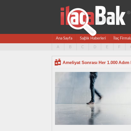
Ana Sayfa
Sağlık Haberleri
İlaç Firmal
A
B
C
D
E
F
Ameliyat Sonrası Her 1.000 Adım 