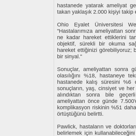
hastanede yatarak ameliyat geç
takan yaklaşık 2.000 kişiyi takip 
Ohio Eyalet Üniversitesi W
"Hastalarımıza ameliyattan sonr
ne kadar hareket ettiklerini ta
objektif, sürekli bir okuma sağ
hareket ettiğinizi görebiliyoruz; 
bir sinyal."
Sonuçlar, ameliyattan sonra 
olasılığını %18, hastaneye tek
hastanede kalış süresini %6 or
sonuçların, yaş, cinsiyet ve her 
alındıktan sonra bile geçerli
ameliyattan önce günde 7.500'
komplikasyon riskinin %51 daha 
örtüştüğünü belirtti.
Pawlick, hastaların ve doktorlar
belirlemek için kullanabileceğin