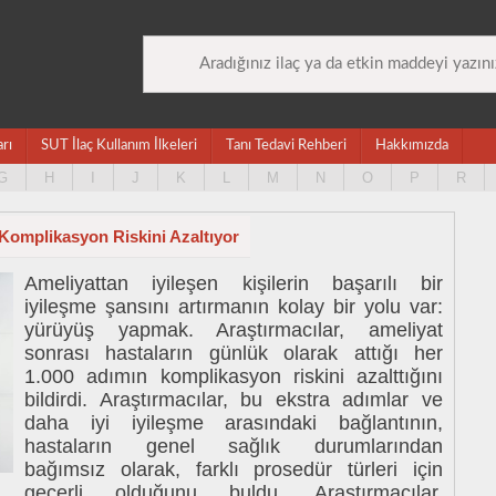
arı
SUT İlaç Kullanım İlkeleri
Tanı Tedavi Rehberi
Hakkımızda
G
H
I
J
K
L
M
N
O
P
R
Komplikasyon Riskini Azaltıyor
Ameliyattan iyileşen kişilerin başarılı bir
iyileşme şansını artırmanın kolay bir yolu var:
yürüyüş yapmak. Araştırmacılar, ameliyat
sonrası hastaların günlük olarak attığı her
1.000 adımın komplikasyon riskini azalttığını
bildirdi. Araştırmacılar, bu ekstra adımlar ve
daha iyi iyileşme arasındaki bağlantının,
hastaların genel sağlık durumlarından
bağımsız olarak, farklı prosedür türleri için
geçerli olduğunu buldu. Araştırmacılar,