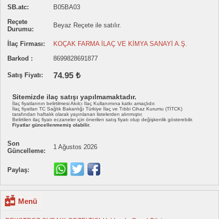
SB.atc:
B05BA03
Reçete
Beyaz Reçete ile satılır.
Durumu:
İlaç Firması:
KOÇAK FARMA İLAÇ VE KİMYA SANAYİ A.Ş.
Barkod :
8699828691877
74.95 ₺
Satış Fiyatı:
Sitemizde ilaç satışı yapılmamaktadır.
İlaç fiyatlarının belirtilmesi Akılcı İlaç Kullanımına katkı amaçlıdır.
İlaç fiyatları TC Sağlık Bakanlığı Türkiye İlaç ve Tıbbi Cihaz Kurumu (TİTCK)
tarafından haftalık olarak yayınlanan listelerden alınmıştır.
Belirtilen ilaç fiyatı eczaneler için önerilen satış fiyatı olup değişkenlik gösterebilir.
Fiyatlar güncellenmemiş olabilir.
Son
1 Ağustos 2026
Güncelleme:
Paylaş:
Menü