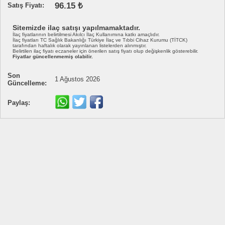
96.15 ₺
Satış Fiyatı:
Sitemizde ilaç satışı yapılmamaktadır.
İlaç fiyatlarının belirtilmesi Akılcı İlaç Kullanımına katkı amaçlıdır.
İlaç fiyatları TC Sağlık Bakanlığı Türkiye İlaç ve Tıbbi Cihaz Kurumu (TİTCK)
tarafından haftalık olarak yayınlanan listelerden alınmıştır.
Belirtilen ilaç fiyatı eczaneler için önerilen satış fiyatı olup değişkenlik gösterebilir.
Fiyatlar güncellenmemiş olabilir.
Son
1 Ağustos 2026
Güncelleme:
Paylaş: