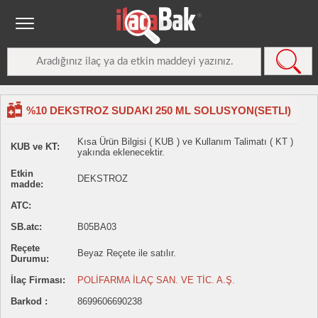
%10 DEKSTROZ SUDAKI 250 ML SOLUSYON(SETLI)
Kısa Ürün Bilgisi ( KUB ) ve Kullanım Talimatı ( KT )
KUB ve KT:
yakında eklenecektir.
Etkin
DEKSTROZ
madde:
ATC:
SB.atc:
B05BA03
Reçete
Beyaz Reçete ile satılır.
Durumu:
İlaç Firması:
POLİFARMA İLAÇ SAN. VE TİC. A.Ş.
Barkod :
8699606690238