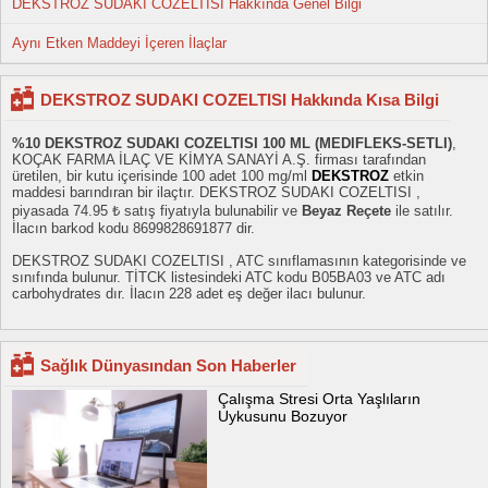
DEKSTROZ SUDAKI COZELTISI Hakkında Genel Bilgi
Aynı Etken Maddeyi İçeren İlaçlar
DEKSTROZ SUDAKI COZELTISI Hakkında Kısa Bilgi
%10 DEKSTROZ SUDAKI COZELTISI 100 ML (MEDIFLEKS-SETLI)
,
KOÇAK FARMA İLAÇ VE KİMYA SANAYİ A.Ş. firması tarafından
üretilen, bir kutu içerisinde 100 adet 100 mg/ml
DEKSTROZ
etkin
maddesi barındıran bir ilaçtır. DEKSTROZ SUDAKI COZELTISI ,
piyasada 74.95 ₺ satış fiyatıyla bulunabilir ve
Beyaz Reçete
ile satılır.
İlacın barkod kodu 8699828691877 dir.
DEKSTROZ SUDAKI COZELTISI , ATC sınıflamasının kategorisinde ve
sınıfında bulunur. TİTCK listesindeki ATC kodu B05BA03 ve ATC adı
carbohydrates dır. İlacın 228 adet eş değer ilacı bulunur.
Sağlık Dünyasından Son Haberler
Çalışma Stresi Orta Yaşlıların
Uykusunu Bozuyor