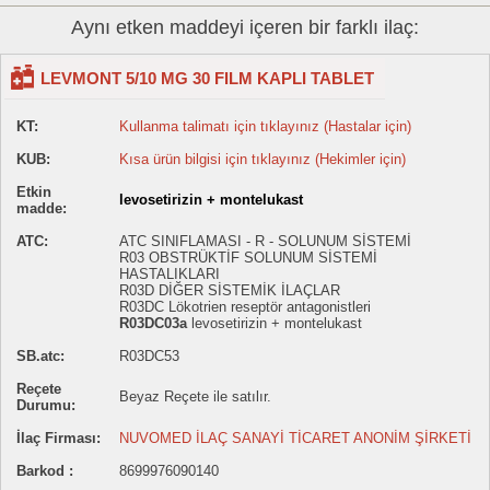
Aynı etken maddeyi içeren bir farklı ilaç:
LEVMONT 5/10 MG 30 FILM KAPLI TABLET
KT:
Kullanma talimatı için tıklayınız (Hastalar için)
KUB:
Kısa ürün bilgisi için tıklayınız (Hekimler için)
Etkin
levosetirizin + montelukast
madde:
ATC:
ATC SINIFLAMASI - R - SOLUNUM SİSTEMİ
R03 OBSTRÜKTİF SOLUNUM SİSTEMİ
HASTALIKLARI
R03D DİĞER SİSTEMİK İLAÇLAR
R03DC Lökotrien reseptör antagonistleri
R03DC03a
levosetirizin + montelukast
SB.atc:
R03DC53
Reçete
Beyaz Reçete ile satılır.
Durumu:
İlaç Firması:
NUVOMED İLAÇ SANAYİ TİCARET ANONİM ŞİRKETİ
Barkod :
8699976090140