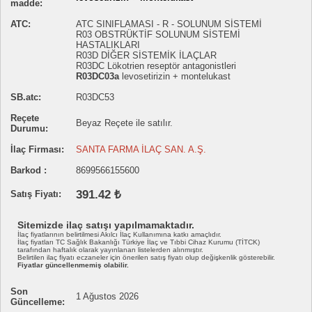
madde:
ATC:
ATC SINIFLAMASI - R - SOLUNUM SİSTEMİ
R03 OBSTRÜKTİF SOLUNUM SİSTEMİ
HASTALIKLARI
R03D DİĞER SİSTEMİK İLAÇLAR
R03DC Lökotrien reseptör antagonistleri
R03DC03a
levosetirizin + montelukast
SB.atc:
R03DC53
Reçete
Beyaz Reçete ile satılır.
Durumu:
İlaç Firması:
SANTA FARMA İLAÇ SAN. A.Ş.
Barkod :
8699566155600
391.42 ₺
Satış Fiyatı:
Sitemizde ilaç satışı yapılmamaktadır.
İlaç fiyatlarının belirtilmesi Akılcı İlaç Kullanımına katkı amaçlıdır.
İlaç fiyatları TC Sağlık Bakanlığı Türkiye İlaç ve Tıbbi Cihaz Kurumu (TİTCK)
tarafından haftalık olarak yayınlanan listelerden alınmıştır.
Belirtilen ilaç fiyatı eczaneler için önerilen satış fiyatı olup değişkenlik gösterebilir.
Fiyatlar güncellenmemiş olabilir.
Son
1 Ağustos 2026
Güncelleme: