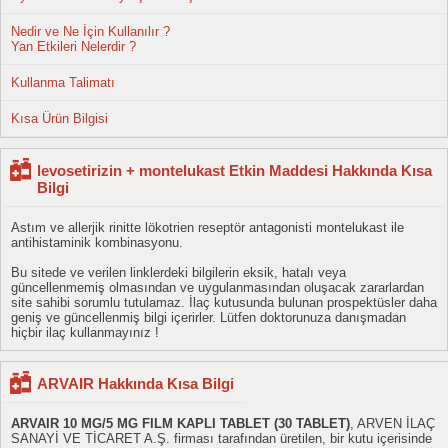
Nedir ve Ne İçin Kullanılır ?
Yan Etkileri Nelerdir ?
Kullanma Talimatı
Kısa Ürün Bilgisi
levosetirizin + montelukast Etkin Maddesi Hakkında Kısa
Bilgi
Astım ve allerjik rinitte lökotrien reseptör antagonisti montelukast ile
antihistaminik kombinasyonu.
Bu sitede ve verilen linklerdeki bilgilerin eksik, hatalı veya
güncellenmemiş olmasından ve uygulanmasından oluşacak zararlardan
site sahibi sorumlu tutulamaz. İlaç kutusunda bulunan prospektüsler daha
geniş ve güncellenmiş bilgi içerirler. Lütfen doktorunuza danışmadan
hiçbir ilaç kullanmayınız !
ARVAIR Hakkında Kısa Bilgi
ARVAIR 10 MG/5 MG FILM KAPLI TABLET (30 TABLET)
, ARVEN İLAÇ
SANAYİ VE TİCARET A.Ş. firması tarafından üretilen, bir kutu içerisinde