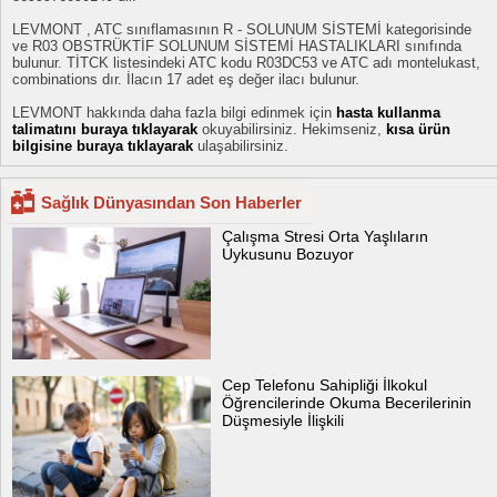
LEVMONT , ATC sınıflamasının R - SOLUNUM SİSTEMİ kategorisinde
ve R03 OBSTRÜKTİF SOLUNUM SİSTEMİ HASTALIKLARI sınıfında
bulunur. TİTCK listesindeki ATC kodu R03DC53 ve ATC adı montelukast,
combinations dır. İlacın 17 adet eş değer ilacı bulunur.
LEVMONT hakkında daha fazla bilgi edinmek için
hasta kullanma
talimatını buraya tıklayarak
okuyabilirsiniz. Hekimseniz,
kısa ürün
bilgisine buraya tıklayarak
ulaşabilirsiniz.
Sağlık Dünyasından Son Haberler
Çalışma Stresi Orta Yaşlıların
Uykusunu Bozuyor
Cep Telefonu Sahipliği İlkokul
Öğrencilerinde Okuma Becerilerinin
Düşmesiyle İlişkili