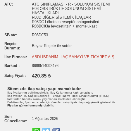
ATC:
ATC SINIFLAMASI - R - SOLUNUM SİSTEMİ
R03 OBSTRÜKTİF SOLUNUM SİSTEMİ
HASTALIKLARI
R03D DİĞER SİSTEMİK İLAÇLAR
R03DC Lökotrien reseptör antagonistleri
R03DC03a
levosetirizin + montelukast
SB.atc:
R03DC53
Reçete
Beyaz Reçete ile satılır.
Durumu:
İlaç Firması:
ABDİ İBRAHİM İLAÇ SANAYİ VE TİCARET A.Ş
Barkod :
8699514092476
420.85 ₺
Satış Fiyatı:
Sitemizde ilaç satışı yapılmamaktadır.
İlaç fiyatlarının belirtilmesi Akılcı İlaç Kullanımına katkı amaçlıdır.
İlaç fiyatları TC Sağlık Bakanlığı Türkiye İlaç ve Tıbbi Cihaz Kurumu (TİTCK)
tarafından haftalık olarak yayınlanan listelerden alınmıştır.
Belirtilen ilaç fiyatı eczaneler için önerilen satış fiyatı olup değişkenlik gösterebilir.
Fiyatlar güncellenmemiş olabilir.
Son
1 Ağustos 2026
Güncelleme: