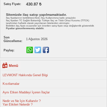
430.87 ₺
Satış Fiyatı:
Sitemizde ilaç satışı yapılmamaktadır.
İlaç fiyatlarının belirtilmesi Akılcı İlaç Kullanımına katkı amaçlıdır.
İlaç fiyatları TC Sağlık Bakanlığı Türkiye İlaç ve Tıbbi Cihaz Kurumu (TİTCK)
tarafından haftalık olarak yayınlanan listelerden alınmıştır.
Belirtilen ilaç fiyatı eczaneler için önerilen satış fiyatı olup değişkenlik gösterebilir.
Fiyatlar güncellenmemiş olabilir.
Son
1 Ağustos 2026
Güncelleme:
Paylaş:
Menü
LEVMONT Hakkında Genel Bilgi
Kısıtlamalar
Aynı Etken Maddeyi İçeren İlaçlar
Nedir ve Ne İçin Kullanılır ?
Yan Etkileri Nelerdir ?