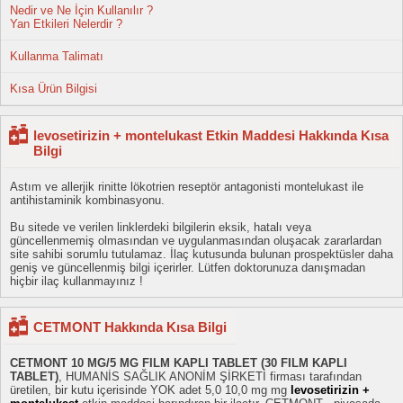
Nedir ve Ne İçin Kullanılır ?
Yan Etkileri Nelerdir ?
Kullanma Talimatı
Kısa Ürün Bilgisi
levosetirizin + montelukast Etkin Maddesi Hakkında Kısa
Bilgi
Astım ve allerjik rinitte lökotrien reseptör antagonisti montelukast ile
antihistaminik kombinasyonu.
Bu sitede ve verilen linklerdeki bilgilerin eksik, hatalı veya
güncellenmemiş olmasından ve uygulanmasından oluşacak zararlardan
site sahibi sorumlu tutulamaz. İlaç kutusunda bulunan prospektüsler daha
geniş ve güncellenmiş bilgi içerirler. Lütfen doktorunuza danışmadan
hiçbir ilaç kullanmayınız !
CETMONT Hakkında Kısa Bilgi
CETMONT 10 MG/5 MG FILM KAPLI TABLET (30 FILM KAPLI
TABLET)
, HUMANİS SAĞLIK ANONİM ŞİRKETİ firması tarafından
üretilen, bir kutu içerisinde YOK adet 5,0 10,0 mg mg
levosetirizin +