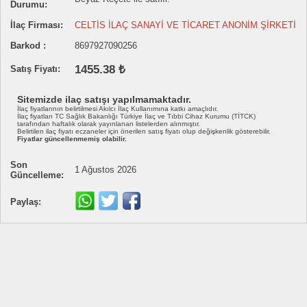
Durumu:
İlaç Firması:
CELTİS İLAÇ SANAYİ VE TİCARET ANONİM ŞİRKETİ
Barkod :
8697927090256
1455.38 ₺
Satış Fiyatı:
Sitemizde ilaç satışı yapılmamaktadır.
İlaç fiyatlarının belirtilmesi Akılcı İlaç Kullanımına katkı amaçlıdır.
İlaç fiyatları TC Sağlık Bakanlığı Türkiye İlaç ve Tıbbi Cihaz Kurumu (TİTCK)
tarafından haftalık olarak yayınlanan listelerden alınmıştır.
Belirtilen ilaç fiyatı eczaneler için önerilen satış fiyatı olup değişkenlik gösterebilir.
Fiyatlar güncellenmemiş olabilir.
Son
1 Ağustos 2026
Güncelleme:
Paylaş: