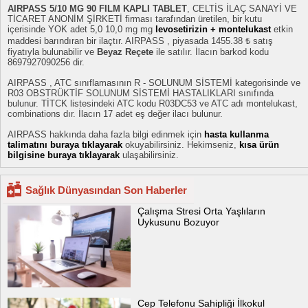
AIRPASS 5/10 MG 90 FILM KAPLI TABLET
, CELTİS İLAÇ SANAYİ VE
TİCARET ANONİM ŞİRKETİ firması tarafından üretilen, bir kutu
içerisinde YOK adet 5,0 10,0 mg mg
levosetirizin + montelukast
etkin
maddesi barındıran bir ilaçtır. AIRPASS , piyasada 1455.38 ₺ satış
fiyatıyla bulunabilir ve
Beyaz Reçete
ile satılır. İlacın barkod kodu
8697927090256 dir.
AIRPASS , ATC sınıflamasının R - SOLUNUM SİSTEMİ kategorisinde ve
R03 OBSTRÜKTİF SOLUNUM SİSTEMİ HASTALIKLARI sınıfında
bulunur. TİTCK listesindeki ATC kodu R03DC53 ve ATC adı montelukast,
combinations dır. İlacın 17 adet eş değer ilacı bulunur.
AIRPASS hakkında daha fazla bilgi edinmek için
hasta kullanma
talimatını buraya tıklayarak
okuyabilirsiniz. Hekimseniz,
kısa ürün
bilgisine buraya tıklayarak
ulaşabilirsiniz.
Sağlık Dünyasından Son Haberler
Çalışma Stresi Orta Yaşlıların
Uykusunu Bozuyor
Cep Telefonu Sahipliği İlkokul