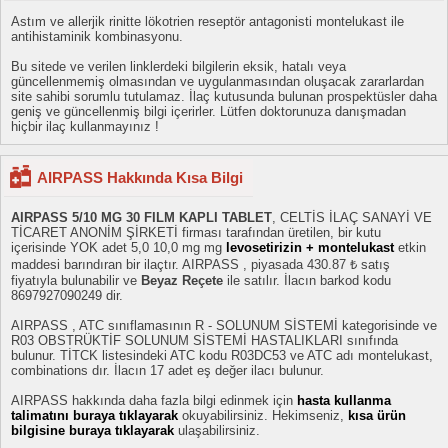
Astım ve allerjik rinitte lökotrien reseptör antagonisti montelukast ile
antihistaminik kombinasyonu.
Bu sitede ve verilen linklerdeki bilgilerin eksik, hatalı veya
güncellenmemiş olmasından ve uygulanmasından oluşacak zararlardan
site sahibi sorumlu tutulamaz. İlaç kutusunda bulunan prospektüsler daha
geniş ve güncellenmiş bilgi içerirler. Lütfen doktorunuza danışmadan
hiçbir ilaç kullanmayınız !
AIRPASS Hakkında Kısa Bilgi
AIRPASS 5/10 MG 30 FILM KAPLI TABLET
, CELTİS İLAÇ SANAYİ VE
TİCARET ANONİM ŞİRKETİ firması tarafından üretilen, bir kutu
içerisinde YOK adet 5,0 10,0 mg mg
levosetirizin + montelukast
etkin
maddesi barındıran bir ilaçtır. AIRPASS , piyasada 430.87 ₺ satış
fiyatıyla bulunabilir ve
Beyaz Reçete
ile satılır. İlacın barkod kodu
8697927090249 dir.
AIRPASS , ATC sınıflamasının R - SOLUNUM SİSTEMİ kategorisinde ve
R03 OBSTRÜKTİF SOLUNUM SİSTEMİ HASTALIKLARI sınıfında
bulunur. TİTCK listesindeki ATC kodu R03DC53 ve ATC adı montelukast,
combinations dır. İlacın 17 adet eş değer ilacı bulunur.
AIRPASS hakkında daha fazla bilgi edinmek için
hasta kullanma
talimatını buraya tıklayarak
okuyabilirsiniz. Hekimseniz,
kısa ürün
bilgisine buraya tıklayarak
ulaşabilirsiniz.