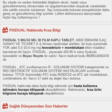
Bu sitede ve verilen linklerdeki bilgilerin eksik, hatalı veya
güncellenmemiş olmasından ve uygulanmasından oluşacak zararlardan
site sahibi sorumlu tutulamaz. İlaç kutusunda bulunan prospektüsler daha
geniş ve güncellenmiş bilgi içerirler. Lütfen doktorunuza danışmadan
hiçbir ilaç kullanmayınız !
FIXDUAL Hakkında Kısa Bilgi
FIXDUAL 5 MG/10 MG 30 FILM KAPLI TABLET
, ABDİ İBRAHİM İLAÇ
SANAYİ VE TİCARET A.Ş firması tarafından üretilen, bir kutu içerisinde
YOK adet 5,0 10,0 mg mg
levosetirizin + montelukast
etkin maddesi
barındıran bir ilaçtır. FIXDUAL , piyasada 420.85 ₺ satış fiyatıyla
bulunabilir ve
Beyaz Reçete
ile satılır. İlacın barkod kodu 8699514092476
dir.
FIXDUAL , ATC sınıflamasının R - SOLUNUM SİSTEMİ kategorisinde ve
R03 OBSTRÜKTİF SOLUNUM SİSTEMİ HASTALIKLARI sınıfında
bulunur. TİTCK listesindeki ATC kodu R03DC53 ve ATC adı montelukast,
combinations dır. İlacın 17 adet eş değer ilacı bulunur.
FIXDUAL hakkında daha fazla bilgi edinmek için
hasta kullanma
talimatını buraya tıklayarak
okuyabilirsiniz. Hekimseniz,
kısa ürün
bilgisine buraya tıklayarak
ulaşabilirsiniz.
Sağlık Dünyasından Son Haberler