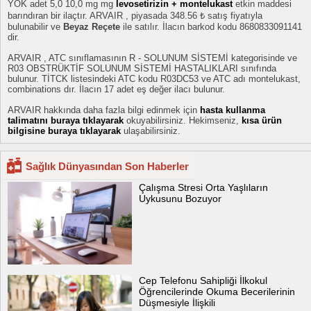
YOK adet 5,0 10,0 mg mg
levosetirizin + montelukast
etkin maddesi
barındıran bir ilaçtır. ARVAIR , piyasada 348.56 ₺ satış fiyatıyla
bulunabilir ve
Beyaz Reçete
ile satılır. İlacın barkod kodu 8680833091141
dir.
ARVAIR , ATC sınıflamasının R - SOLUNUM SİSTEMİ kategorisinde ve
R03 OBSTRÜKTİF SOLUNUM SİSTEMİ HASTALIKLARI sınıfında
bulunur. TİTCK listesindeki ATC kodu R03DC53 ve ATC adı montelukast,
combinations dır. İlacın 17 adet eş değer ilacı bulunur.
ARVAIR hakkında daha fazla bilgi edinmek için
hasta kullanma
talimatını buraya tıklayarak
okuyabilirsiniz. Hekimseniz,
kısa ürün
bilgisine buraya tıklayarak
ulaşabilirsiniz.
Sağlık Dünyasından Son Haberler
Çalışma Stresi Orta Yaşlıların
Uykusunu Bozuyor
Cep Telefonu Sahipliği İlkokul
Öğrencilerinde Okuma Becerilerinin
Düşmesiyle İlişkili