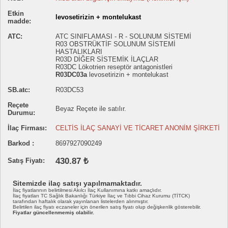
Etkin
levosetirizin + montelukast
madde:
ATC:
ATC SINIFLAMASI - R - SOLUNUM SİSTEMİ
R03 OBSTRÜKTİF SOLUNUM SİSTEMİ
HASTALIKLARI
R03D DİĞER SİSTEMİK İLAÇLAR
R03DC Lökotrien reseptör antagonistleri
R03DC03a
levosetirizin + montelukast
SB.atc:
R03DC53
Reçete
Beyaz Reçete ile satılır.
Durumu:
İlaç Firması:
CELTİS İLAÇ SANAYİ VE TİCARET ANONİM ŞİRKETİ
Barkod :
8697927090249
430.87 ₺
Satış Fiyatı:
Sitemizde ilaç satışı yapılmamaktadır.
İlaç fiyatlarının belirtilmesi Akılcı İlaç Kullanımına katkı amaçlıdır.
İlaç fiyatları TC Sağlık Bakanlığı Türkiye İlaç ve Tıbbi Cihaz Kurumu (TİTCK)
tarafından haftalık olarak yayınlanan listelerden alınmıştır.
Belirtilen ilaç fiyatı eczaneler için önerilen satış fiyatı olup değişkenlik gösterebilir.
Fiyatlar güncellenmemiş olabilir.