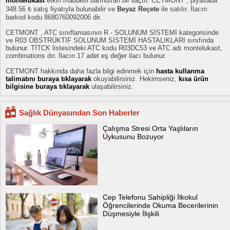
montelukast
etkin maddesi barındıran bir ilaçtır. CETMONT , piyasada
348.56 ₺ satış fiyatıyla bulunabilir ve
Beyaz Reçete
ile satılır. İlacın
barkod kodu 8680760092006 dir.
CETMONT , ATC sınıflamasının R - SOLUNUM SİSTEMİ kategorisinde
ve R03 OBSTRÜKTİF SOLUNUM SİSTEMİ HASTALIKLARI sınıfında
bulunur. TİTCK listesindeki ATC kodu R03DC53 ve ATC adı montelukast,
combinations dır. İlacın 17 adet eş değer ilacı bulunur.
CETMONT hakkında daha fazla bilgi edinmek için
hasta kullanma
talimatını buraya tıklayarak
okuyabilirsiniz. Hekimseniz,
kısa ürün
bilgisine buraya tıklayarak
ulaşabilirsiniz.
Sağlık Dünyasından Son Haberler
Çalışma Stresi Orta Yaşlıların
Uykusunu Bozuyor
Cep Telefonu Sahipliği İlkokul
Öğrencilerinde Okuma Becerilerinin
Düşmesiyle İlişkili