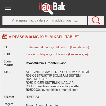
AIRPASS 5/10 MG 90 FILM KAPLI TABLET
KT:
Kullanma talimatı için tıklayınız (Hastalar için)
KUB:
Kısa ürün bilgisi için tıklayınız (Hekimler için)
Etkin
levosetirizin + montelukast
madde:
ATC:
ATC SINIFLAMASI - R - SOLUNUM SİSTEMİ
R03 OBSTRÜKTİF SOLUNUM SİSTEMİ
HASTALIKLARI
R03D DİĞER SİSTEMİK İLAÇLAR
R03DC Lökotrien reseptör antagonistleri
R03DC03a
levosetirizin + montelukast
SB.atc:
R03DC53
Reçete
Beyaz Reçete ile satılır.