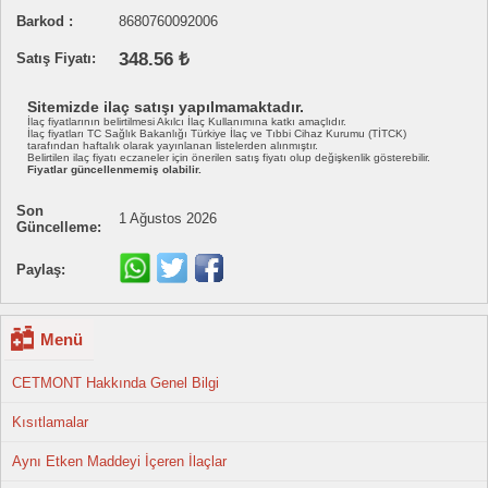
Barkod :
8680760092006
348.56 ₺
Satış Fiyatı:
Sitemizde ilaç satışı yapılmamaktadır.
İlaç fiyatlarının belirtilmesi Akılcı İlaç Kullanımına katkı amaçlıdır.
İlaç fiyatları TC Sağlık Bakanlığı Türkiye İlaç ve Tıbbi Cihaz Kurumu (TİTCK)
tarafından haftalık olarak yayınlanan listelerden alınmıştır.
Belirtilen ilaç fiyatı eczaneler için önerilen satış fiyatı olup değişkenlik gösterebilir.
Fiyatlar güncellenmemiş olabilir.
Son
1 Ağustos 2026
Güncelleme:
Paylaş:
Menü
CETMONT Hakkında Genel Bilgi
Kısıtlamalar
Aynı Etken Maddeyi İçeren İlaçlar