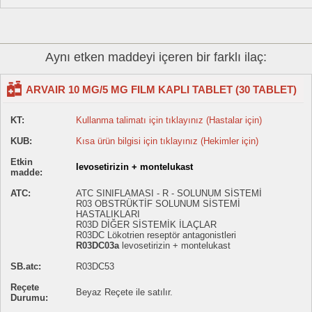
Aynı etken maddeyi içeren bir farklı ilaç:
ARVAIR 10 MG/5 MG FILM KAPLI TABLET (30 TABLET)
KT:
Kullanma talimatı için tıklayınız (Hastalar için)
KUB:
Kısa ürün bilgisi için tıklayınız (Hekimler için)
Etkin
levosetirizin + montelukast
madde:
ATC:
ATC SINIFLAMASI - R - SOLUNUM SİSTEMİ
R03 OBSTRÜKTİF SOLUNUM SİSTEMİ
HASTALIKLARI
R03D DİĞER SİSTEMİK İLAÇLAR
R03DC Lökotrien reseptör antagonistleri
R03DC03a
levosetirizin + montelukast
SB.atc:
R03DC53
Reçete
Beyaz Reçete ile satılır.
Durumu: