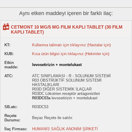
Aynı etken maddeyi içeren bir farklı ilaç:
CETMONT 10 MG/5 MG FILM KAPLI TABLET (30 FILM
KAPLI TABLET)
KT:
Kullanma talimatı için tıklayınız (Hastalar için)
KUB:
Kısa ürün bilgisi için tıklayınız (Hekimler için)
Etkin
levosetirizin + montelukast
madde:
ATC:
ATC SINIFLAMASI - R - SOLUNUM SİSTEMİ
R03 OBSTRÜKTİF SOLUNUM SİSTEMİ
HASTALIKLARI
R03D DİĞER SİSTEMİK İLAÇLAR
R03DC Lökotrien reseptör antagonistleri
R03DC03a
levosetirizin + montelukast
SB.atc:
R03DC53
Reçete
Beyaz Reçete ile satılır.
Durumu:
İlaç Firması:
HUMANİS SAĞLIK ANONİM ŞİRKETİ