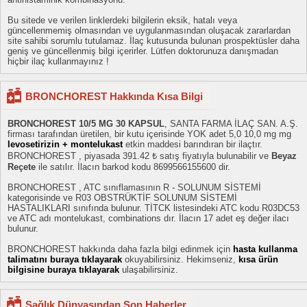
Bu sitede ve verilen linklerdeki bilgilerin eksik, hatalı veya
güncellenmemiş olmasından ve uygulanmasından oluşacak zararlardan
site sahibi sorumlu tutulamaz. İlaç kutusunda bulunan prospektüsler daha
geniş ve güncellenmiş bilgi içerirler. Lütfen doktorunuza danışmadan
hiçbir ilaç kullanmayınız !
BRONCHOREST Hakkında Kısa Bilgi
BRONCHOREST 10/5 MG 30 KAPSUL
, SANTA FARMA İLAÇ SAN. A.Ş.
firması tarafından üretilen, bir kutu içerisinde YOK adet 5,0 10,0 mg mg
levosetirizin + montelukast
etkin maddesi barındıran bir ilaçtır.
BRONCHOREST , piyasada 391.42 ₺ satış fiyatıyla bulunabilir ve
Beyaz
Reçete
ile satılır. İlacın barkod kodu 8699566155600 dir.
BRONCHOREST , ATC sınıflamasının R - SOLUNUM SİSTEMİ
kategorisinde ve R03 OBSTRÜKTİF SOLUNUM SİSTEMİ
HASTALIKLARI sınıfında bulunur. TİTCK listesindeki ATC kodu R03DC53
ve ATC adı montelukast, combinations dır. İlacın 17 adet eş değer ilacı
bulunur.
BRONCHOREST hakkında daha fazla bilgi edinmek için
hasta kullanma
talimatını buraya tıklayarak
okuyabilirsiniz. Hekimseniz,
kısa ürün
bilgisine buraya tıklayarak
ulaşabilirsiniz.
Sağlık Dünyasından Son Haberler