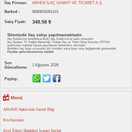
İlaç Firması:
ARVEN İLAÇ SANAYİ VE TİCARET A.Ş.
Barkod :
8680833091141
348.56 ₺
Satış Fiyatı:
Sitemizde ilaç satışı yapılmamaktadır.
İlaç fiyatlarının belirtilmesi Akılcı İlaç Kullanımına katkı amaçlıdır.
İlaç fiyatları TC Sağlık Bakanlığı Türkiye İlaç ve Tıbbi Cihaz Kurumu (TİTCK)
tarafından haftalık olarak yayınlanan listelerden alınmıştır.
Belirtilen ilaç fiyatı eczaneler için önerilen satış fiyatı olup değişkenlik gösterebilir.
Fiyatlar güncellenmemiş olabilir.
Son
1 Ağustos 2026
Güncelleme:
Paylaş:
Menü
ARVAIR Hakkında Genel Bilgi
Kısıtlamalar
Aynı Etken Maddeyi İçeren İlaçlar