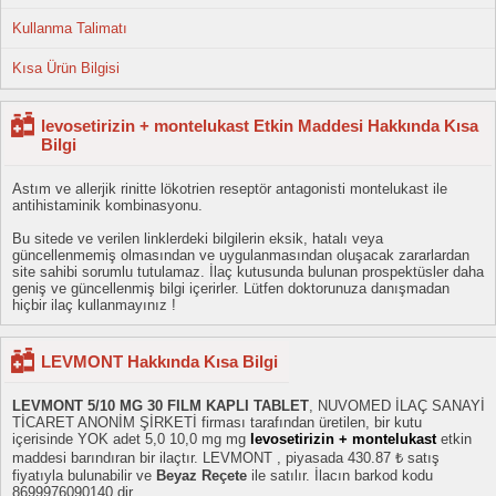
Kullanma Talimatı
Kısa Ürün Bilgisi
levosetirizin + montelukast Etkin Maddesi Hakkında Kısa
Bilgi
Astım ve allerjik rinitte lökotrien reseptör antagonisti montelukast ile
antihistaminik kombinasyonu.
Bu sitede ve verilen linklerdeki bilgilerin eksik, hatalı veya
güncellenmemiş olmasından ve uygulanmasından oluşacak zararlardan
site sahibi sorumlu tutulamaz. İlaç kutusunda bulunan prospektüsler daha
geniş ve güncellenmiş bilgi içerirler. Lütfen doktorunuza danışmadan
hiçbir ilaç kullanmayınız !
LEVMONT Hakkında Kısa Bilgi
LEVMONT 5/10 MG 30 FILM KAPLI TABLET
, NUVOMED İLAÇ SANAYİ
TİCARET ANONİM ŞİRKETİ firması tarafından üretilen, bir kutu
içerisinde YOK adet 5,0 10,0 mg mg
levosetirizin + montelukast
etkin
maddesi barındıran bir ilaçtır. LEVMONT , piyasada 430.87 ₺ satış
fiyatıyla bulunabilir ve
Beyaz Reçete
ile satılır. İlacın barkod kodu
8699976090140 dir.