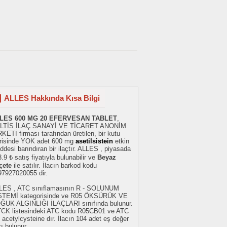
ALLES Hakkında Kısa Bilgi
LES 600 MG 20 EFERVESAN TABLET
,
LTİS İLAÇ SANAYİ VE TİCARET ANONİM
KETİ firması tarafından üretilen, bir kutu
erisinde YOK adet 600 mg
asetilsistein
etkin
desi barındıran bir ilaçtır. ALLES , piyasada
.9 ₺ satış fiyatıyla bulunabilir ve
Beyaz
çete
ile satılır. İlacın barkod kodu
97927020055 dir.
LES , ATC sınıflamasının R - SOLUNUM
STEMİ kategorisinde ve R05 ÖKSÜRÜK VE
ĞUK ALGINLIĞI İLAÇLARI sınıfında bulunur.
TCK listesindeki ATC kodu R05CB01 ve ATC
 acetylcysteine dır. İlacın 104 adet eş değer
cı bulunur.