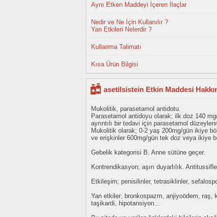
Aynı Etken Maddeyi İçeren İlaçlar
Nedir ve Ne İçin Kullanılır ?
Yan Etkileri Nelerdir ?
Kullanma Talimatı
Kısa Ürün Bilgisi
asetilsistein Etkin Maddesi Hakkı
Mukolitik, parasetamol antidotu.
Parasetamol antidoyu olarak; ilk doz 140 mg/
ayrıntılı bir tedavi için parasetamol düzeyler
Mukolitik olarak; 0-2 yaş 200mg/gün ikiye b
ve erişkinler 600mg/gün tek doz veya ikiye b
Gebelik kategorisi B. Anne sütüne geçer.
Kontrendikasyon; aşırı duyarlılık. Antitussifler
Etkileşim; penisilinler, tetrasiklinler, sefalosp
Yan etkiler; bronkospazm, anjiyoödem, raş, k
taşikardi, hipotansiyon...