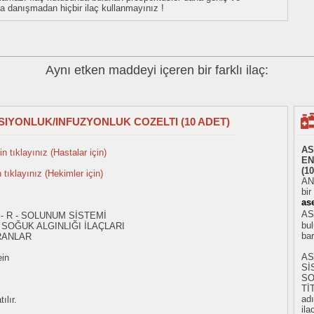
uza danışmadan hiçbir ilaç kullanmayınız !
Aynı etken maddeyi içeren bir farklı ilaç:
SIYONLUK/INFUZYONLUK COZELTI (10 ADET)
AS
n tıklayınız (Hastalar için)
EN
(1
n tıklayınız (Hekimler için)
AN
bir
ase
AS
 - R - SOLUNUM SİSTEMİ
bul
SOĞUK ALGINLIĞI İLAÇLARI
ba
RANLAR
AS
ein
Sİ
SO
Tİ
adı
ılır.
ila