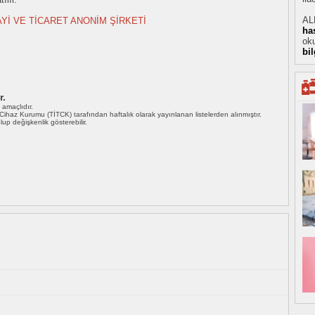
AL
AYİ VE TİCARET ANONİM ŞİRKETİ
ha
oku
bi
r.
ı amaçlıdır.
i Cihaz Kurumu (TİTCK) tarafından haftalık olarak yayınlanan listelerden alınmıştır.
 olup değişkenlik gösterebilir.