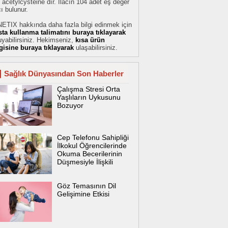
 acetylcysteine dır. İlacın 104 adet eş değer
cı bulunur.
NETIX hakkında daha fazla bilgi edinmek için
sta kullanma talimatını buraya tıklayarak
yabilirsiniz. Hekimseniz,
kısa ürün
lgisine buraya tıklayarak
ulaşabilirsiniz.
Sağlık Dünyasından Son Haberler
Çalışma Stresi Orta
Yaşlıların Uykusunu
Bozuyor
Cep Telefonu Sahipliği
İlkokul Öğrencilerinde
Okuma Becerilerinin
Düşmesiyle İlişkili
Göz Temasının Dil
Gelişimine Etkisi