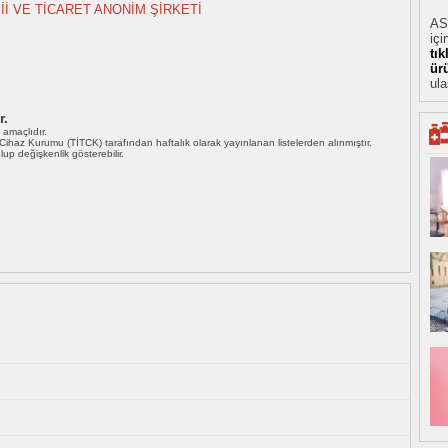
İİ VE TİCARET ANONİM ŞİRKETİ
AS
içi
tı
ür
ula
r.
ı amaçlıdır.
i Cihaz Kurumu (TİTCK) tarafından haftalık olarak yayınlanan listelerden alınmıştır.
 olup değişkenlik gösterebilir.