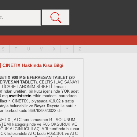
S
T
U
V
X
Y
Z
CINETIX Hakkında Kısa Bilgi
NETIX 900 MG EFERVESAN TABLET (20
ERVESAN TABLET)
, CELTİS İLAÇ SANAYİ
 TİCARET ANONİM ŞİRKETİ firması
afından üretilen, bir kutu içerisinde YOK adet
0 mg
asetilsistein
etkin maddesi barındıran
 ilaçtır. CINETIX , piyasada 419.02 ₺ satış
atıyla bulunabilir ve
Beyaz Reçete
ile satılır.
acın barkod kodu 8697929020022 dir.
NETIX , ATC sınıflamasının R - SOLUNUM
STEMİ kategorisinde ve R05 ÖKSÜRÜK VE
ĞUK ALGINLIĞI İLAÇLARI sınıfında bulunur.
TCK listesindeki ATC kodu R05CB01 ve ATC