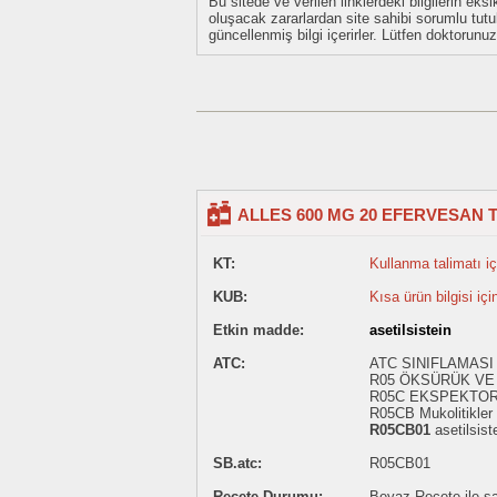
Bu sitede ve verilen linklerdeki bilgilerin 
oluşacak zararlardan site sahibi sorumlu tu
güncellenmiş bilgi içerirler. Lütfen doktorun
ALLES 600 MG 20 EFERVESAN 
KT:
Kullanma talimatı içi
KUB:
Kısa ürün bilgisi içi
Etkin madde:
asetilsistein
ATC:
ATC SINIFLAMASI
R05 ÖKSÜRÜK VE 
R05C EKSPEKTO
R05CB Mukolitikler
R05CB01
asetilsist
SB.atc:
R05CB01
Reçete Durumu:
Beyaz Reçete ile sat