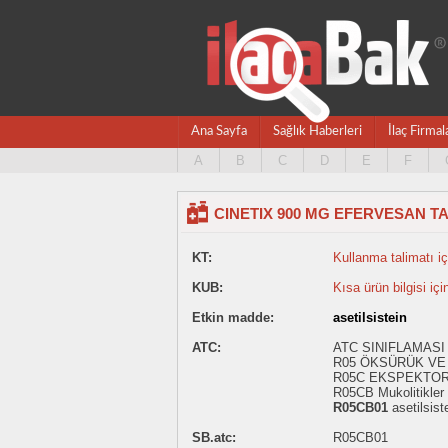
Ana Sayfa
Sağlık Haberleri
İlaç Firmal
A
B
C
D
E
F
CINETIX 900 MG EFERVESAN T
KT:
Kullanma talimatı içi
KUB:
Kısa ürün bilgisi içi
Etkin madde:
asetilsistein
ATC:
ATC SINIFLAMASI
R05 ÖKSÜRÜK VE 
R05C EKSPEKTO
R05CB Mukolitikler
R05CB01
asetilsist
SB.atc:
R05CB01