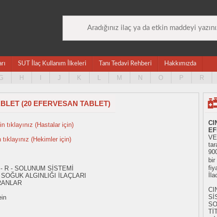
arı
SUT İlaç Kullanım İlkeleri
Tanı Tedavi Rehberi
Hakkımızda
G
H
I
J
K
L
M
N
O
P
R
ABLET (20 EFERVESAN TABLET)
CI
n tıklayınız (Hastalar için)
EF
VE
n tıklayınız (Hekimler için)
tar
90
bir
fiy
 - R - SOLUNUM SİSTEMİ
İl
SOĞUK ALGINLIĞI İLAÇLARI
RANLAR
CI
Sİ
ein
SO
Tİ