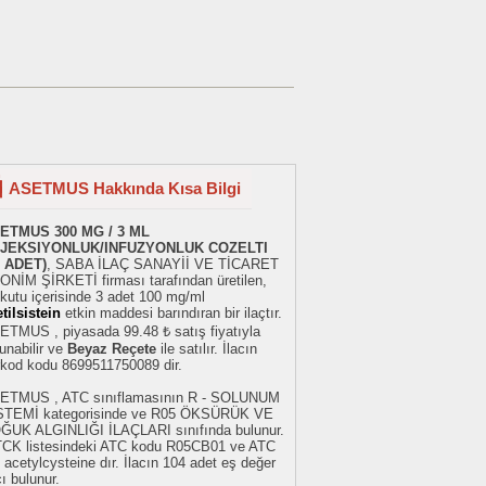
ASETMUS Hakkında Kısa Bilgi
ETMUS 300 MG / 3 ML
JEKSIYONLUK/INFUZYONLUK COZELTI
0 ADET)
, SABA İLAÇ SANAYİİ VE TİCARET
ONİM ŞİRKETİ firması tarafından üretilen,
 kutu içerisinde 3 adet 100 mg/ml
tilsistein
etkin maddesi barındıran bir ilaçtır.
ETMUS , piyasada 99.48 ₺ satış fiyatıyla
unabilir ve
Beyaz Reçete
ile satılır. İlacın
rkod kodu 8699511750089 dir.
ETMUS , ATC sınıflamasının R - SOLUNUM
STEMİ kategorisinde ve R05 ÖKSÜRÜK VE
ĞUK ALGINLIĞI İLAÇLARI sınıfında bulunur.
TCK listesindeki ATC kodu R05CB01 ve ATC
 acetylcysteine dır. İlacın 104 adet eş değer
cı bulunur.