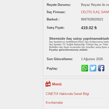
Reçete Durumu:
Beyaz Reçete ile sat
İlaç Firması:
CELTİS İLAÇ SAN
Barkod :
8697929020022
419.02 ₺
Satış Fiyatı:
Sitemizde ilaç satışı yapılmamaktadı
İlaç fiyatlarının belirtilmesi Akılcı İlaç Kullanımına katk
İlaç fiyatları TC Sağlık Bakanlığı Türkiye İlaç ve Tıbb
Belirtilen ilaç fiyatı eczaneler için önerilen satış fiyatı
Fiyatlar güncellenmemiş olabilir.
Son Güncelleme:
1 Ağustos 2026
Paylaş:
Menü
CINETIX Hakkında Genel Bilgi
Kısıtlamalar