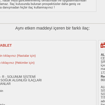
eksik, hatalı veya güncellenmemiş olmasından ve uygulanmasından
tulamaz. İlaç kutusunda bulunan prospektüsler daha geniş ve
uza danışmadan hiçbir ilaç kullanmayınız !
Aynı etken maddeyi içeren bir farklı ilaç:
TABLET
AL
n tıklayınız (Hastalar için)
CE
ŞİR
n tıklayınız (Hekimler için)
iç
mad
173
Re
 - R - SOLUNUM SİSTEMİ
86
SOĞUK ALGINLIĞI İLAÇLARI
RANLAR
AL
Sİ
ein
SO
Tİ
adı
ila
ılır.