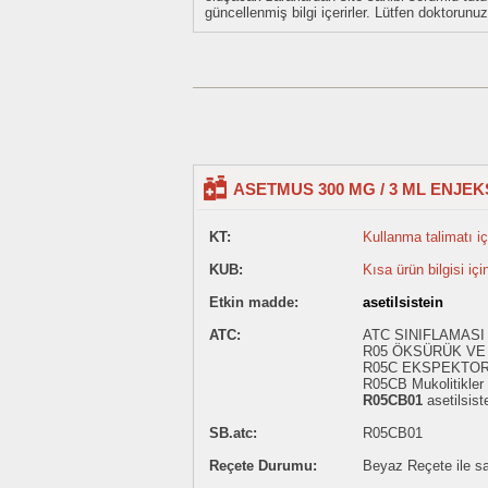
güncellenmiş bilgi içerirler. Lütfen doktorun
ASETMUS 300 MG / 3 ML ENJEK
KT:
Kullanma talimatı içi
KUB:
Kısa ürün bilgisi içi
Etkin madde:
asetilsistein
ATC:
ATC SINIFLAMASI
R05 ÖKSÜRÜK VE 
R05C EKSPEKTO
R05CB Mukolitikler
R05CB01
asetilsist
SB.atc:
R05CB01
Reçete Durumu:
Beyaz Reçete ile sat