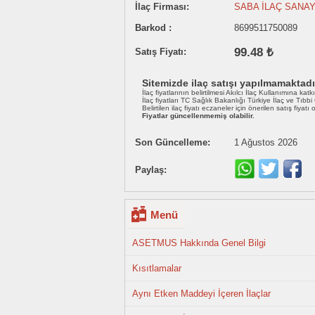
İlaç Firması:
SABA İLAÇ SANAY
Barkod :
8699511750089
99.48 ₺
Satış Fiyatı:
Sitemizde ilaç satışı yapılmamaktadı
İlaç fiyatlarının belirtilmesi Akılcı İlaç Kullanımına katk
İlaç fiyatları TC Sağlık Bakanlığı Türkiye İlaç ve Tıbb
Belirtilen ilaç fiyatı eczaneler için önerilen satış fiyatı
Fiyatlar güncellenmemiş olabilir.
Son Güncelleme:
1 Ağustos 2026
Paylaş:
Menü
ASETMUS Hakkında Genel Bilgi
Kısıtlamalar
Aynı Etken Maddeyi İçeren İlaçlar