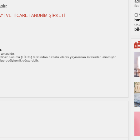
adı
ila
ılır.
CI
AYİ VE TİCARET ANONİM ŞİRKETİ
ha
oku
bi
r.
ı amaçlıdır.
i Cihaz Kurumu (TİTCK) tarafından haftalık olarak yayınlanan listelerden alınmıştır.
 olup değişkenlik gösterebilir.