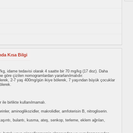
nda Kısa Bilgi
kg, idame tedavisi olarak 4 saatte bir 70 mg/kg (17 doz). Daha
ine göre çizilen nomogramlardan yararlanılmalıdır.
ölerek, 2-7 yaş 400mg/gün ikiye bölerek, 7 yaşından büyük çocuklar
ölerek.
 ile birlikte kullanılmamalı.
orinler, aminoglikozidler, makrolidler, amfoterisin B, nitrogliserin.
aşıntı, bulantı, kusma, ateş, senkop, terleme, eklem ağrıları,