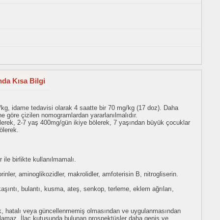
nda Kısa Bilgi
kg, idame tedavisi olarak 4 saatte bir 70 mg/kg (17 doz). Daha
ine göre çizilen nomogramlardan yararlanılmalıdır.
ölerek, 2-7 yaş 400mg/gün ikiye bölerek, 7 yaşından büyük çocuklar
ölerek.
 ile birlikte kullanılmamalı.
orinler, aminoglikozidler, makrolidler, amfoterisin B, nitrogliserin.
aşıntı, bulantı, kusma, ateş, senkop, terleme, eklem ağrıları,
eksik, hatalı veya güncellenmemiş olmasından ve uygulanmasından
tulamaz. İlaç kutusunda bulunan prospektüsler daha geniş ve