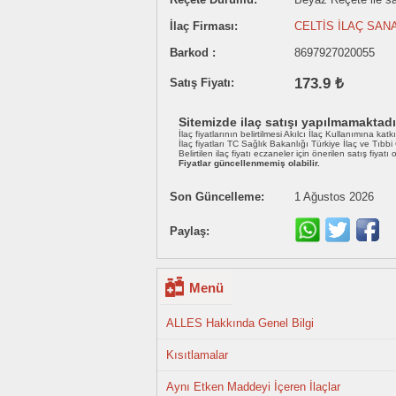
İlaç Firması:
CELTİS İLAÇ SAN
Barkod :
8697927020055
173.9 ₺
Satış Fiyatı:
Sitemizde ilaç satışı yapılmamaktadı
İlaç fiyatlarının belirtilmesi Akılcı İlaç Kullanımına katk
İlaç fiyatları TC Sağlık Bakanlığı Türkiye İlaç ve Tıbb
Belirtilen ilaç fiyatı eczaneler için önerilen satış fiyatı
Fiyatlar güncellenmemiş olabilir.
Son Güncelleme:
1 Ağustos 2026
Paylaş:
Menü
ALLES Hakkında Genel Bilgi
Kısıtlamalar
Aynı Etken Maddeyi İçeren İlaçlar