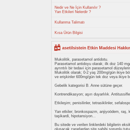
Nedir ve Ne İçin Kullanılır ?
Yan Etkileri Nelerdir ?
Kullanma Talimatı
Kısa Ürün Bilgisi
asetilsistein Etkin Maddesi Hakkı
Mukolitik, parasetamol antidotu.
Parasetamol antidoyu olarak; ilk doz 140 mg/
ayrıntılı bir tedavi için parasetamol düzeyler
Mukolitik olarak; 0-2 yaş 200mg/gün ikiye b
ve erişkinler 600mg/gün tek doz veya ikiye b
Gebelik kategorisi B. Anne sütüne geçer.
Kontrendikasyon; aşırı duyarlılık. Antitussifler
Etkileşim; penisilinler, tetrasiklinler, sefalosp
Yan etkiler; bronkospazm, anjiyoödem, raş, k
taşikardi, hipotansiyon...
Bu sitede ve verilen linklerdeki bilgilerin 
oluşacak zararlardan site sahibi sorumlu tu