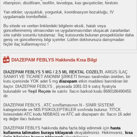
rifampisin, disülfiram, teofilin, levodopa, kas gevşeticiler, fenitoin.
Yan etkiler; uyuşukluk, yorgunluk, koordinasyon bozukluğu, IV
uygulamada tromboflebit...
Bu sitede ve verilen linklerdeki bilgilerin eksik, hatalı veya
güncellenmemiş olmasından ve uygulanmasından oluşacak zararlardan
site sahibi sorumlu tutulamaz. İlaç kutusunda bulunan prospektüsler daha
geniş ve güncellenmiş bilgi içerirler. Lütfen doktorunuza danışmadan
hiçbir ilaç kullanmayınız !
DIAZEPAM FEBLYS Hakkında Kısa Bilgi
DIAZEPAM FEBLYS 5 MG / 2.5 ML REKTAL COZELTI
, ARGİS İLAÇ
SANAYİ VE TİCARET ANONİM ŞİRKETİ firması tarafından üretilen, bir
kutu içerisinde YOK adet 5 mg
diazepam
etkin maddesi barındıran bir
ilaçtır. DIAZEPAM FEBLYS , piyasada 1081.03 ₺ satış fiyatıyla
bulunabilir ve
Yeşil Reçete
ile satılır. İlacın barkod kodu 8680186490455
dir.
DIAZEPAM FEBLYS , ATC sınıflamasının N - SİNİR SİSTEMİ
kategorisinde ve N05 PSİKOLEPTİKLER sınıfında bulunur. TİTCK
listesindeki ATC kodu N05BA01 ve ATC adı diazepam dır. İlacın 16 adet
eş değer ilacı bulunur.
DIAZEPAM FEBLYS hakkında daha fazla bilgi edinmek için
hasta
kullanma talimatını buraya tıklayarak
okuyabilirsiniz. Hekimseniz,
kısa