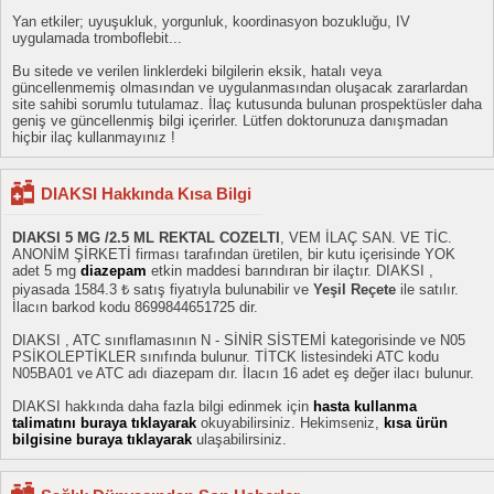
Yan etkiler; uyuşukluk, yorgunluk, koordinasyon bozukluğu, IV
uygulamada tromboflebit...
Bu sitede ve verilen linklerdeki bilgilerin eksik, hatalı veya
güncellenmemiş olmasından ve uygulanmasından oluşacak zararlardan
site sahibi sorumlu tutulamaz. İlaç kutusunda bulunan prospektüsler daha
geniş ve güncellenmiş bilgi içerirler. Lütfen doktorunuza danışmadan
hiçbir ilaç kullanmayınız !
DIAKSI Hakkında Kısa Bilgi
DIAKSI 5 MG /2.5 ML REKTAL COZELTI
, VEM İLAÇ SAN. VE TİC.
ANONİM ŞİRKETİ firması tarafından üretilen, bir kutu içerisinde YOK
adet 5 mg
diazepam
etkin maddesi barındıran bir ilaçtır. DIAKSI ,
piyasada 1584.3 ₺ satış fiyatıyla bulunabilir ve
Yeşil Reçete
ile satılır.
İlacın barkod kodu 8699844651725 dir.
DIAKSI , ATC sınıflamasının N - SİNİR SİSTEMİ kategorisinde ve N05
PSİKOLEPTİKLER sınıfında bulunur. TİTCK listesindeki ATC kodu
N05BA01 ve ATC adı diazepam dır. İlacın 16 adet eş değer ilacı bulunur.
DIAKSI hakkında daha fazla bilgi edinmek için
hasta kullanma
talimatını buraya tıklayarak
okuyabilirsiniz. Hekimseniz,
kısa ürün
bilgisine buraya tıklayarak
ulaşabilirsiniz.