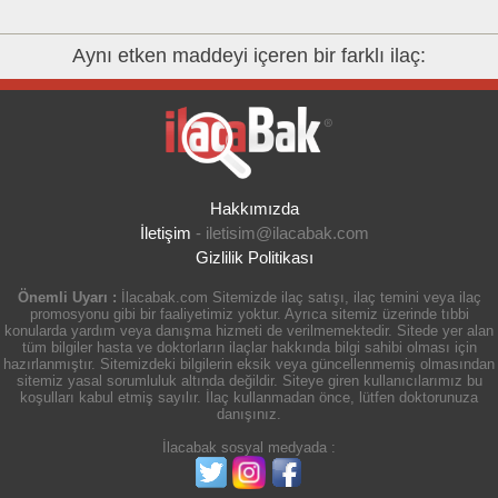
Aynı etken maddeyi içeren bir farklı ilaç:
Hakkımızda
İletişim
-
iletisim@ilacabak.com
Gizlilik Politikası
Önemli Uyarı :
İlacabak.com Sitemizde ilaç satışı, ilaç temini veya ilaç
promosyonu gibi bir faaliyetimiz yoktur. Ayrıca sitemiz üzerinde tıbbi
konularda yardım veya danışma hizmeti de verilmemektedir. Sitede yer alan
tüm bilgiler hasta ve doktorların ilaçlar hakkında bilgi sahibi olması için
hazırlanmıştır. Sitemizdeki bilgilerin eksik veya güncellenmemiş olmasından
sitemiz yasal sorumluluk altında değildir. Siteye giren kullanıcılarımız bu
koşulları kabul etmiş sayılır. İlaç kullanmadan önce, lütfen doktorunuza
danışınız.
İlacabak sosyal medyada :