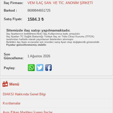
İlaç Firması:
VEM İLAÇ SAN. VE TİC. ANONİM ŞİRKETİ
Barkod :
8699844651725
1584.3 ₺
Satış Fiyatı:
Sitemizde ilaç satışı yapılmamaktadır.
İlaç fiyatlarının belirtilmesi Akılcı İlaç Kullanımına katkı amaçlıdır.
İlaç fiyatları TC Sağlık Bakanlığı Türkiye İlaç ve Tıbbi Cihaz Kurumu (TİTCK)
tarafından haftalık olarak yayınlanan listelerden alınmıştır.
Belirtilen ilaç fiyatı eczaneler için önerilen satış fiyatı olup değişkenlik gösterebilir.
Fiyatlar güncellenmemiş olabilir.
Son
1 Ağustos 2026
Güncelleme:
Paylaş:
Menü
DIAKSI Hakkında Genel Bilgi
Kısıtlamalar
Aynı Etken Maddeyi İçeren İlaçlar