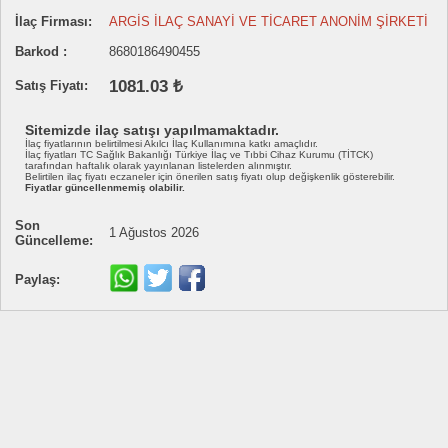
İlaç Firması:
ARGİS İLAÇ SANAYİ VE TİCARET ANONİM ŞİRKETİ
Barkod :
8680186490455
1081.03 ₺
Satış Fiyatı:
Sitemizde ilaç satışı yapılmamaktadır.
İlaç fiyatlarının belirtilmesi Akılcı İlaç Kullanımına katkı amaçlıdır.
İlaç fiyatları TC Sağlık Bakanlığı Türkiye İlaç ve Tıbbi Cihaz Kurumu (TİTCK)
tarafından haftalık olarak yayınlanan listelerden alınmıştır.
Belirtilen ilaç fiyatı eczaneler için önerilen satış fiyatı olup değişkenlik gösterebilir.
Fiyatlar güncellenmemiş olabilir.
Son
1 Ağustos 2026
Güncelleme:
Paylaş: