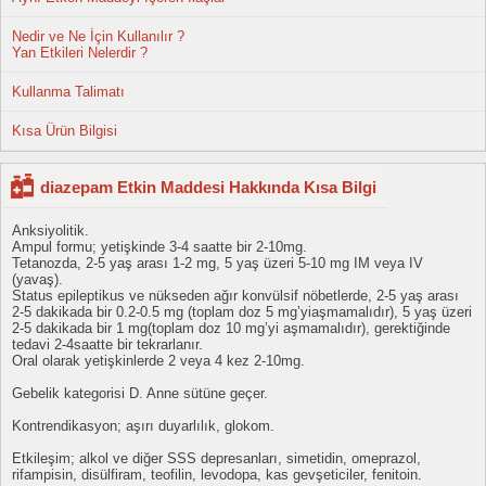
Nedir ve Ne İçin Kullanılır ?
Yan Etkileri Nelerdir ?
Kullanma Talimatı
Kısa Ürün Bilgisi
diazepam Etkin Maddesi Hakkında Kısa Bilgi
Anksiyolitik.
Ampul formu; yetişkinde 3-4 saatte bir 2-10mg.
Tetanozda, 2-5 yaş arası 1-2 mg, 5 yaş üzeri 5-10 mg IM veya IV
(yavaş).
Status epileptikus ve nükseden ağır konvülsif nöbetlerde, 2-5 yaş arası
2-5 dakikada bir 0.2-0.5 mg (toplam doz 5 mg’yiaşmamalıdır), 5 yaş üzeri
2-5 dakikada bir 1 mg(toplam doz 10 mg’yi aşmamalıdır), gerektiğinde
tedavi 2-4saatte bir tekrarlanır.
Oral olarak yetişkinlerde 2 veya 4 kez 2-10mg.
Gebelik kategorisi D. Anne sütüne geçer.
Kontrendikasyon; aşırı duyarlılık, glokom.
Etkileşim; alkol ve diğer SSS depresanları, simetidin, omeprazol,
rifampisin, disülfiram, teofilin, levodopa, kas gevşeticiler, fenitoin.