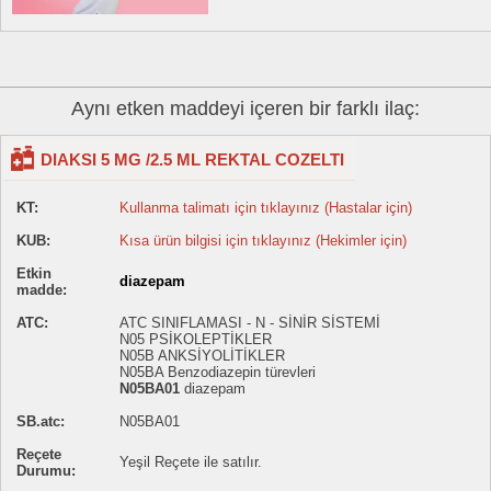
Aynı etken maddeyi içeren bir farklı ilaç:
DIAKSI 5 MG /2.5 ML REKTAL COZELTI
KT:
Kullanma talimatı için tıklayınız (Hastalar için)
KUB:
Kısa ürün bilgisi için tıklayınız (Hekimler için)
Etkin
diazepam
madde:
ATC:
ATC SINIFLAMASI - N - SİNİR SİSTEMİ
N05 PSİKOLEPTİKLER
N05B ANKSİYOLİTİKLER
N05BA Benzodiazepin türevleri
N05BA01
diazepam
SB.atc:
N05BA01
Reçete
Yeşil Reçete ile satılır.
Durumu: