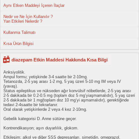
Aynı Etken Maddeyi İçeren İlaçlar
Nedir ve Ne İçin Kullanılır ?
Yan Etkileri Nelerdir ?
Kullanma Talimatı
Kısa Ürün Bilgisi
diazepam Etkin Maddesi Hakkında Kısa Bilgi
Anksiyolitik.
Ampul formu; yetişkinde 3-4 saatte bir 2-10mg.
Tetanozda, 2-5 yaş arası 1-2 mg, 5 yaş üzeri 5-10 mg IM veya IV
(yavaş).
Status epileptikus ve nükseden ağır konvülsif nöbetlerde, 2-5 yaş arası
2-5 dakikada bir 0.2-0.5 mg (toplam doz 5 mg’yiaşmamalıdır), 5 yaş üzeri
2-5 dakikada bir 1 mg(toplam doz 10 mg’yi aşmamalıdır), gerektiğinde
tedavi 2-4saatte bir tekrarlanır.
Oral olarak yetişkinlerde 2 veya 4 kez 2-10mg.
Gebelik kategorisi D. Anne sütüne geçer.
Kontrendikasyon; aşırı duyarlılık, glokom.
Etkileşim; alkol ve diğer SSS depresanları, simetidin, omeprazol,