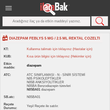
DIAZEPAM FEBLYS 5 MG / 2.5 ML REKTAL COZELTI
KT:
Kullanma talimatı için tıklayınız (Hastalar için)
KUB:
Kısa ürün bilgisi için tıklayınız (Hekimler için)
Etkin
diazepam
madde:
ATC:
ATC SINIFLAMASI - N - SİNİR SİSTEMİ
N05 PSİKOLEPTİKLER
N05B ANKSİYOLİTİKLER
N05BA Benzodiazepin türevleri
N05BA01
diazepam
SB.atc:
N05BA01
Reçete
Yeşil Reçete ile satılır.
Durumu: