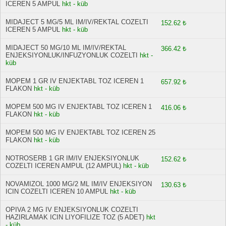
ICEREN 5 AMPUL
hkt - küb
MIDAJECT 5 MG/5 ML IM/IV/REKTAL COZELTI
152.62 ₺
ICEREN 5 AMPUL
hkt - küb
MIDAJECT 50 MG/10 ML IM/IV/REKTAL
366.42 ₺
ENJEKSIYONLUK/INFUZYONLUK COZELTI
hkt -
küb
MOPEM 1 GR IV ENJEKTABL TOZ ICEREN 1
657.92 ₺
FLAKON
hkt - küb
MOPEM 500 MG IV ENJEKTABL TOZ ICEREN 1
416.06 ₺
FLAKON
hkt - küb
MOPEM 500 MG IV ENJEKTABL TOZ ICEREN 25
FLAKON
hkt - küb
NOTROSERB 1 GR IM/IV ENJEKSIYONLUK
152.62 ₺
COZELTI ICEREN AMPUL (12 AMPUL)
hkt - küb
NOVAMIZOL 1000 MG/2 ML IM/IV ENJEKSIYON
130.63 ₺
ICIN COZELTI ICEREN 10 AMPUL
hkt - küb
OPIVA 2 MG IV ENJEKSIYONLUK COZELTI
HAZIRLAMAK ICIN LIYOFILIZE TOZ (5 ADET)
hkt
- küb