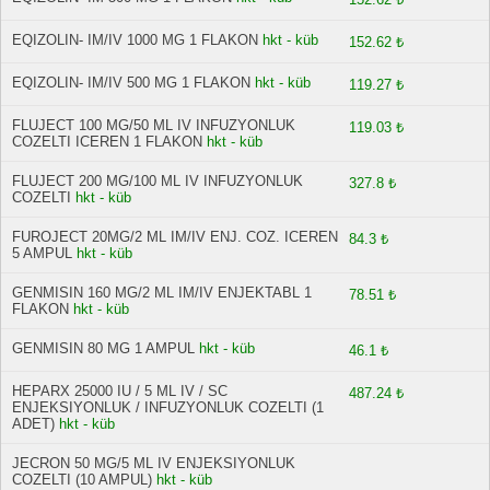
EQIZOLIN- IM/IV 1000 MG 1 FLAKON
hkt - küb
152.62 ₺
EQIZOLIN- IM/IV 500 MG 1 FLAKON
hkt - küb
119.27 ₺
FLUJECT 100 MG/50 ML IV INFUZYONLUK
119.03 ₺
COZELTI ICEREN 1 FLAKON
hkt - küb
FLUJECT 200 MG/100 ML IV INFUZYONLUK
327.8 ₺
COZELTI
hkt - küb
FUROJECT 20MG/2 ML IM/IV ENJ. COZ. ICEREN
84.3 ₺
5 AMPUL
hkt - küb
GENMISIN 160 MG/2 ML IM/IV ENJEKTABL 1
78.51 ₺
FLAKON
hkt - küb
GENMISIN 80 MG 1 AMPUL
hkt - küb
46.1 ₺
HEPARX 25000 IU / 5 ML IV / SC
487.24 ₺
ENJEKSIYONLUK / INFUZYONLUK COZELTI (1
ADET)
hkt - küb
JECRON 50 MG/5 ML IV ENJEKSIYONLUK
COZELTI (10 AMPUL)
hkt - küb