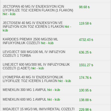
JECTOPAN 40 MG IV ENJEKSIYON ICIN
98.68 ₺
LIYOFILIZE TOZ ICEREN FLAKON (1 FLAKON)
hkt - küb
JECTOSEM 40 MG IV ENJEKSIYON VE
119.58 ₺
INFUZYON ICIN TOZ ICEREN 1 FLAKON
hkt -
küb
KARDOES PREMIX 2500 MG/250 ML
4732.43 ₺
INFUXYONLUK COZELTI
hkt - küb
LEVOJECT 500 MG/100 ML IV INFUZYON
636.25 ₺
COZELTI 1 TORBA
LINEJECT 600 MG/300 ML IV INFUZYONLUK
1551.27 ₺
COZELTI (1 ADET)
hkt - küb
LYOMEPRA 40 MG IV ENJEKSIYONLUK
174.76 ₺
LIYOFILIZE TOZ ICEREN 1 FLAKON
hkt - küb
MENEKLIN 300 MG 1 AMPUL
hkt - küb
100.95 ₺
MENEKLIN 600 MG 1 AMPUL
hkt - küb
138.88 ₺
MIDAJECT 15 MG/3 ML IM/IV/REKTAL COZELTI
229.98 ₺