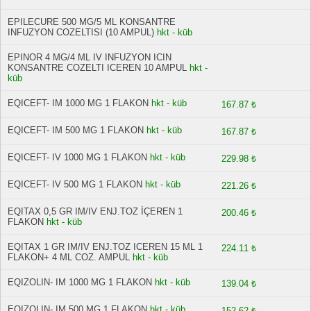
EPILECURE 500 MG/5 ML KONSANTRE
INFUZYON COZELTISI (10 AMPUL)
hkt - küb
EPINOR 4 MG/4 ML IV INFUZYON ICIN
KONSANTRE COZELTI ICEREN 10 AMPUL
hkt -
küb
EQICEFT- IM 1000 MG 1 FLAKON
hkt - küb
167.87 ₺
EQICEFT- IM 500 MG 1 FLAKON
hkt - küb
167.87 ₺
EQICEFT- IV 1000 MG 1 FLAKON
hkt - küb
229.98 ₺
EQICEFT- IV 500 MG 1 FLAKON
hkt - küb
221.26 ₺
EQITAX 0,5 GR IM/IV ENJ.TOZ İÇEREN 1
200.46 ₺
FLAKON
hkt - küb
EQITAX 1 GR IM/IV ENJ.TOZ ICEREN 15 ML 1
224.11 ₺
FLAKON+ 4 ML COZ. AMPUL
hkt - küb
EQIZOLIN- IM 1000 MG 1 FLAKON
hkt - küb
139.04 ₺
EQIZOLIN- IM 500 MG 1 FLAKON
hkt - küb
152.62 ₺