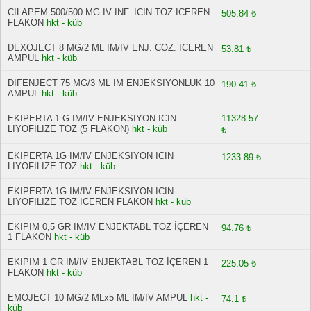
CILAPEM 500/500 MG IV INF. ICIN TOZ ICEREN
505.84 ₺
FLAKON
hkt - küb
DEXOJECT 8 MG/2 ML IM/IV ENJ. COZ. ICEREN
53.81 ₺
AMPUL
hkt - küb
DIFENJECT 75 MG/3 ML IM ENJEKSIYONLUK 10
190.41 ₺
AMPUL
hkt - küb
EKIPERTA 1 G IM/IV ENJEKSIYON ICIN
11328.57
LIYOFILIZE TOZ (5 FLAKON)
hkt - küb
₺
EKIPERTA 1G IM/IV ENJEKSIYON ICIN
1233.89 ₺
LIYOFILIZE TOZ
hkt - küb
EKIPERTA 1G IM/IV ENJEKSIYON ICIN
LIYOFILIZE TOZ ICEREN FLAKON
hkt - küb
EKIPIM 0,5 GR IM/IV ENJEKTABL TOZ İÇEREN
94.76 ₺
1 FLAKON
hkt - küb
EKIPIM 1 GR IM/IV ENJEKTABL TOZ İÇEREN 1
225.05 ₺
FLAKON
hkt - küb
EMOJECT 10 MG/2 MLx5 ML IM/IV AMPUL
hkt -
74.1 ₺
küb