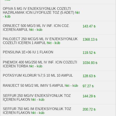
OPIVA 5 MG IV ENJEKSIYONLUK COZELTI
HAZIRLAMAK ICIN LIYOFILIZE TOZ (5 ADET)
hkt
- küb
ORNIJECT 500 MG/3 ML IV INF. ICIN COZ.
143.47 ₺
ICEREN AMPUL
hkt - küb
PALOJECT 250 MCG/5 ML IV ENJEKSIYONLUK
1368.13 ₺
COZELTI ICEREN 1 AMPUL
hkt - küb
PENSILINA 1E+06 IU 1 FLAKON
119.52 ₺
PNEMOX 400 MG/250 ML IV INF. ICIN COZELTI
1034.93 ₺
ICEREN TORBA
hkt - küb
POTASYUM KLORUR %7,5 10 ML 10 AMPUL
128.63 ₺
RANIJECT 50 MG/2 ML IM/IV 5 AMPUL
hkt - küb
97.27 ₺
SEFFUR 250 MG/IV ENJEKSİYONLUK TOZ
144.29 ₺
İÇEREN FLAKON
hkt - küb
SEFFUR 750 MG IM ENJEKSIYONLUK TOZ
200.72 ₺
ICEREN FLAKON
hkt - küb