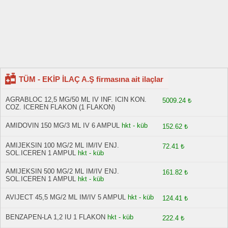
TÜM - EKİP İLAÇ A.Ş firmasına ait ilaçlar
AGRABLOC 12,5 MG/50 ML IV INF. ICIN KON.
5009.24 ₺
COZ. ICEREN FLAKON (1 FLAKON)
AMIDOVIN 150 MG/3 ML IV 6 AMPUL
hkt - küb
152.62 ₺
AMIJEKSIN 100 MG/2 ML IM/IV ENJ.
72.41 ₺
SOL.ICEREN 1 AMPUL
hkt - küb
AMIJEKSIN 500 MG/2 ML IM/IV ENJ.
161.82 ₺
SOL.ICEREN 1 AMPUL
hkt - küb
AVIJECT 45,5 MG/2 ML IM/IV 5 AMPUL
hkt - küb
124.41 ₺
BENZAPEN-LA 1,2 IU 1 FLAKON
hkt - küb
222.4 ₺