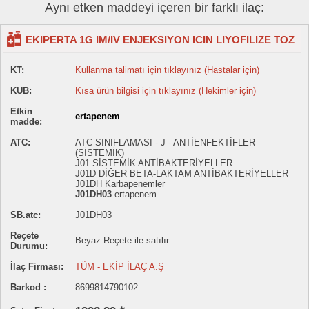
Aynı etken maddeyi içeren bir farklı ilaç:
EKIPERTA 1G IM/IV ENJEKSIYON ICIN LIYOFILIZE TOZ
KT:
Kullanma talimatı için tıklayınız (Hastalar için)
KUB:
Kısa ürün bilgisi için tıklayınız (Hekimler için)
Etkin
ertapenem
madde:
ATC:
ATC SINIFLAMASI - J - ANTİENFEKTİFLER
(SİSTEMİK)
J01 SİSTEMİK ANTİBAKTERİYELLER
J01D DİĞER BETA-LAKTAM ANTİBAKTERİYELLER
J01DH Karbapenemler
J01DH03
ertapenem
SB.atc:
J01DH03
Reçete
Beyaz Reçete ile satılır.
Durumu:
İlaç Firması:
TÜM - EKİP İLAÇ A.Ş
Barkod :
8699814790102