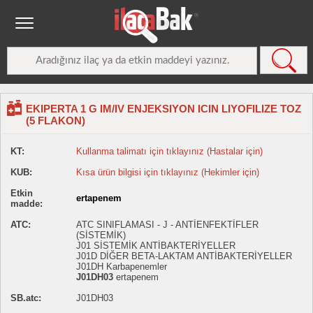
EKIPERTA 1 G IM/IV ENJEKSIYON ICIN LIYOFILIZE TOZ
(5 FLAKON)
KT:
Kullanma talimatı için tıklayınız (Hastalar için)
KUB:
Kısa ürün bilgisi için tıklayınız (Hekimler için)
Etkin
ertapenem
madde:
ATC:
ATC SINIFLAMASI - J - ANTİENFEKTİFLER
(SİSTEMİK)
J01 SİSTEMİK ANTİBAKTERİYELLER
J01D DİĞER BETA-LAKTAM ANTİBAKTERİYELLER
J01DH Karbapenemler
J01DH03
ertapenem
SB.atc:
J01DH03