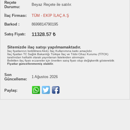
Reçete
Beyaz Reçete ile satılır.
Durumu:
İlaç Firması:
TÜM - EKİP İLAÇ A.Ş
Barkod :
8699814790195
11328.57 ₺
Satış Fiyatı:
Sitemizde ilaç satışı yapılmamaktadır.
İlaç fiyatlarının belirtilmesi Akılcı İlaç Kullanımına katkı amaçlıdır.
İlaç fiyatları TC Sağlık Bakanlığı Türkiye İlaç ve Tıbbi Cihaz Kurumu (TİTCK)
tarafından haftalık olarak yayınlanan listelerden alınmıştır.
Belirtilen ilaç fiyatı eczaneler için önerilen satış fiyatı olup değişkenlik gösterebilir.
Fiyatlar güncellenmemiş olabilir.
Son
1 Ağustos 2026
Güncelleme:
Paylaş: