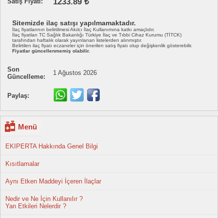
1233.89 ₺
Satış Fiyatı:
Sitemizde ilaç satışı yapılmamaktadır.
İlaç fiyatlarının belirtilmesi Akılcı İlaç Kullanımına katkı amaçlıdır.
İlaç fiyatları TC Sağlık Bakanlığı Türkiye İlaç ve Tıbbi Cihaz Kurumu (TİTCK)
tarafından haftalık olarak yayınlanan listelerden alınmıştır.
Belirtilen ilaç fiyatı eczaneler için önerilen satış fiyatı olup değişkenlik gösterebilir.
Fiyatlar güncellenmemiş olabilir.
Son
1 Ağustos 2026
Güncelleme:
Paylaş:
Menü
EKIPERTA Hakkında Genel Bilgi
Kısıtlamalar
Aynı Etken Maddeyi İçeren İlaçlar
Nedir ve Ne İçin Kullanılır ?
Yan Etkileri Nelerdir ?