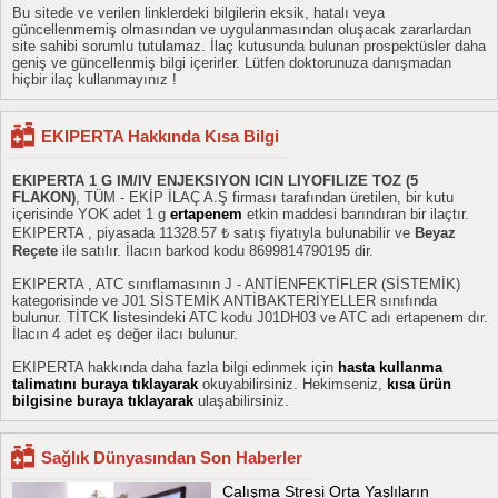
Bu sitede ve verilen linklerdeki bilgilerin eksik, hatalı veya
güncellenmemiş olmasından ve uygulanmasından oluşacak zararlardan
site sahibi sorumlu tutulamaz. İlaç kutusunda bulunan prospektüsler daha
geniş ve güncellenmiş bilgi içerirler. Lütfen doktorunuza danışmadan
hiçbir ilaç kullanmayınız !
EKIPERTA Hakkında Kısa Bilgi
EKIPERTA 1 G IM/IV ENJEKSIYON ICIN LIYOFILIZE TOZ (5
FLAKON)
, TÜM - EKİP İLAÇ A.Ş firması tarafından üretilen, bir kutu
içerisinde YOK adet 1 g
ertapenem
etkin maddesi barındıran bir ilaçtır.
EKIPERTA , piyasada 11328.57 ₺ satış fiyatıyla bulunabilir ve
Beyaz
Reçete
ile satılır. İlacın barkod kodu 8699814790195 dir.
EKIPERTA , ATC sınıflamasının J - ANTİENFEKTİFLER (SİSTEMİK)
kategorisinde ve J01 SİSTEMİK ANTİBAKTERİYELLER sınıfında
bulunur. TİTCK listesindeki ATC kodu J01DH03 ve ATC adı ertapenem dır.
İlacın 4 adet eş değer ilacı bulunur.
EKIPERTA hakkında daha fazla bilgi edinmek için
hasta kullanma
talimatını buraya tıklayarak
okuyabilirsiniz. Hekimseniz,
kısa ürün
bilgisine buraya tıklayarak
ulaşabilirsiniz.
Sağlık Dünyasından Son Haberler
Çalışma Stresi Orta Yaşlıların