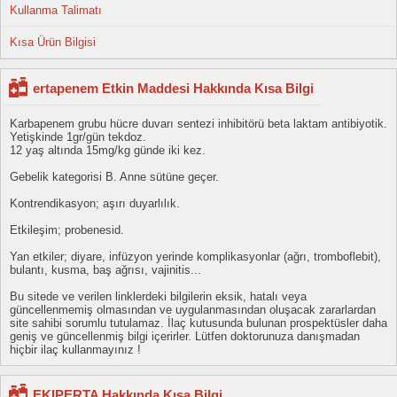
Kullanma Talimatı
Kısa Ürün Bilgisi
ertapenem Etkin Maddesi Hakkında Kısa Bilgi
Karbapenem grubu hücre duvarı sentezi inhibitörü beta laktam antibiyotik.
Yetişkinde 1gr/gün tekdoz.
12 yaş altında 15mg/kg günde iki kez.
Gebelik kategorisi B. Anne sütüne geçer.
Kontrendikasyon; aşırı duyarlılık.
Etkileşim; probenesid.
Yan etkiler; diyare, infüzyon yerinde komplikasyonlar (ağrı, tromboflebit),
bulantı, kusma, baş ağrısı, vajinitis...
Bu sitede ve verilen linklerdeki bilgilerin eksik, hatalı veya
güncellenmemiş olmasından ve uygulanmasından oluşacak zararlardan
site sahibi sorumlu tutulamaz. İlaç kutusunda bulunan prospektüsler daha
geniş ve güncellenmiş bilgi içerirler. Lütfen doktorunuza danışmadan
hiçbir ilaç kullanmayınız !
EKIPERTA Hakkında Kısa Bilgi