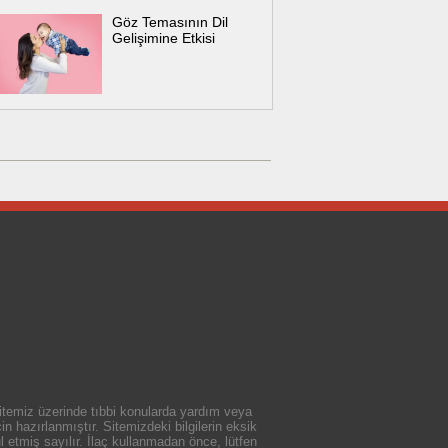
Göz Temasının Dil
Gelişimine Etkisi
 sitemiz üzerinde tıbbi konularda yardım veya
n hazırlanmıştır. Sitemizdeki bilgilerin eksik
 etmiş sayılır. İlaç kullanmadan önce, lütfen