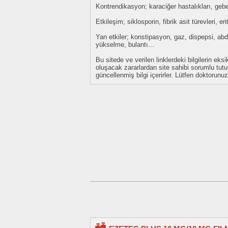
Kontrendikasyon; karaciğer hastalıkları, gebel
Etkileşim; siklosporin, fibrik asit türevleri, er
Yan etkiler; konstipasyon, gaz, dispepsi, abdo
yükselme, bulantı...
Bu sitede ve verilen linklerdeki bilgilerin 
oluşacak zararlardan site sahibi sorumlu tu
güncellenmiş bilgi içerirler. Lütfen doktorun