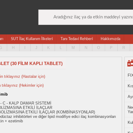
arı
SUT İlaç Kullanım İlkeleri
Tanı Tedavi Rehberi
Hakkımızda
G
H
I
J
K
L
M
N
O
P
R
BLET (30 FİLM KAPLI TABLET)
FI
n tıklayınız (Hastalar için)
n tıklayınız (Hekimler için)
Kıs
timib
Ayn
 - C - KALP DAMAR SİSTEMİ
Ned
OLİZMASINA ETKİLİ İLAÇLAR
Yan
BOLİZMASINA ETKİLİ İLAÇLAR (KOMBİNASYONLAR)
taz inhibitörleri ve diğer lipid modifiye edici ilaç kombinasyonları
in + ezetimib
Ku