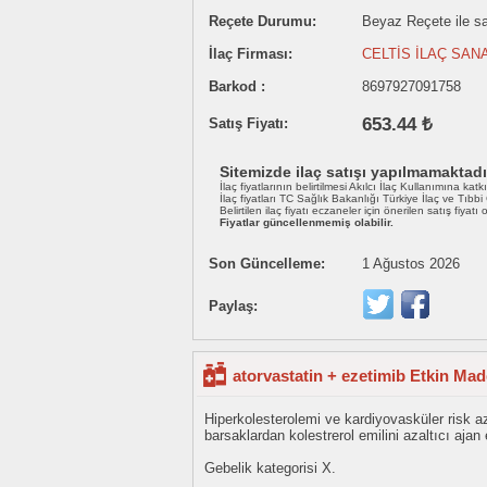
Reçete Durumu:
Beyaz Reçete ile sat
İlaç Firması:
CELTİS İLAÇ SAN
Barkod :
8697927091758
653.44 ₺
Satış Fiyatı:
Sitemizde ilaç satışı yapılmamaktadı
İlaç fiyatlarının belirtilmesi Akılcı İlaç Kullanımına katk
İlaç fiyatları TC Sağlık Bakanlığı Türkiye İlaç ve Tıbb
Belirtilen ilaç fiyatı eczaneler için önerilen satış fiyatı
Fiyatlar güncellenmemiş olabilir.
Son Güncelleme:
1 Ağustos 2026
Paylaş:
atorvastatin + ezetimib Etkin Mad
Hiperkolesterolemi ve kardiyovasküler risk a
barsaklardan kolestrerol emilini azaltıcı aj
Gebelik kategorisi X.