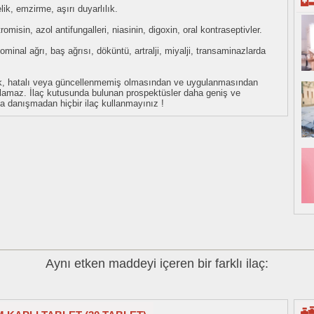
ik, emzirme, aşırı duyarlılık.
itromisin, azol antifungalleri, niasinin, digoxin, oral kontraseptivler.
minal ağrı, baş ağrısı, döküntü, artralji, miyalji, transaminazlarda
eksik, hatalı veya güncellenmemiş olmasından ve uygulanmasından
tulamaz. İlaç kutusunda bulunan prospektüsler daha geniş ve
uza danışmadan hiçbir ilaç kullanmayınız !
Aynı etken maddeyi içeren bir farklı ilaç: