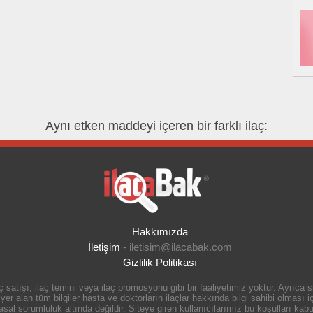
Aynı etken maddeyi içeren bir farklı ilaç:
Hakkımızda
İletişim
-
iletisim@ilacabak.com
Gizlilik Politikası
 satışı, ilaç temini veya ilaç promosyonu gibi bir faaliyetimiz yoktur. Ayrıca
r alan tüm bilgiler hasta ve doktorların ilaçlar hakkında bilgi sahibi olması içi
 sorumluluk altında değildir. Siteye giren kullanıcılarımız bu koşulları kabul