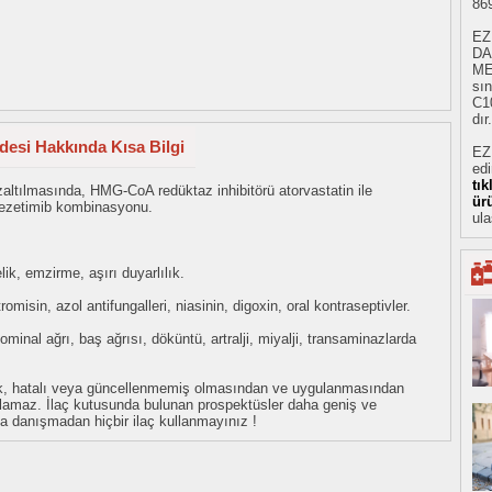
86
EZ
DA
ME
sın
C1
dır
desi Hakkında Kısa Bilgi
EZ
ed
tı
zaltılmasında, HMG-CoA redüktaz inhibitörü atorvastatin ile
ür
an ezetimib kombinasyonu.
ula
ik, emzirme, aşırı duyarlılık.
itromisin, azol antifungalleri, niasinin, digoxin, oral kontraseptivler.
minal ağrı, baş ağrısı, döküntü, artralji, miyalji, transaminazlarda
eksik, hatalı veya güncellenmemiş olmasından ve uygulanmasından
tulamaz. İlaç kutusunda bulunan prospektüsler daha geniş ve
uza danışmadan hiçbir ilaç kullanmayınız !