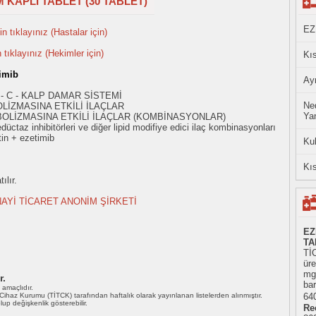
M KAPLI TABLET (30 TABLET)
EZ
n tıklayınız (Hastalar için)
n tıklayınız (Hekimler için)
Kıs
timib
Ayn
 - C - KALP DAMAR SİSTEMİ
Ned
OLİZMASINA ETKİLİ İLAÇLAR
Yan
BOLİZMASINA ETKİLİ İLAÇLAR (KOMBİNASYONLAR)
taz inhibitörleri ve diğer lipid modifiye edici ilaç kombinasyonları
in + ezetimib
Ku
Kıs
ılır.
AYİ TİCARET ANONİM ŞİRKETİ
EZ
TA
Tİ
üre
mg
r.
bar
ı amaçlıdır.
i Cihaz Kurumu (TİTCK) tarafından haftalık olarak yayınlanan listelerden alınmıştır.
640
 olup değişkenlik gösterebilir.
Re