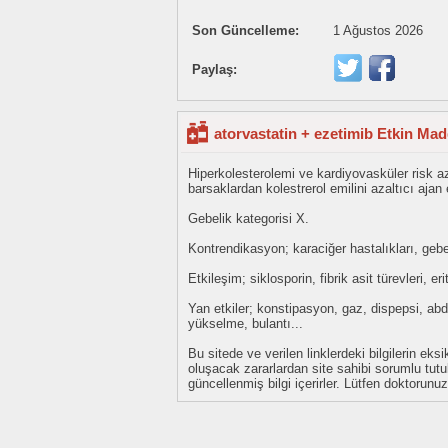
Son Güncelleme:
1 Ağustos 2026
Paylaş:
atorvastatin + ezetimib Etkin Mad
Hiperkolesterolemi ve kardiyovasküler risk a
barsaklardan kolestrerol emilini azaltıcı aj
Gebelik kategorisi X.
Kontrendikasyon; karaciğer hastalıkları, gebel
Etkileşim; siklosporin, fibrik asit türevleri, er
Yan etkiler; konstipasyon, gaz, dispepsi, abdo
yükselme, bulantı...
Bu sitede ve verilen linklerdeki bilgilerin 
oluşacak zararlardan site sahibi sorumlu tu
güncellenmiş bilgi içerirler. Lütfen doktorun