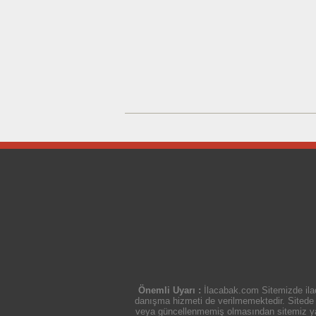
Önemli Uyarı :
İlacabak.com Sitemizde ilaç
danışma hizmeti de verilmemektedir. Sitede ye
veya güncellenmemiş olmasından sitemiz yasal