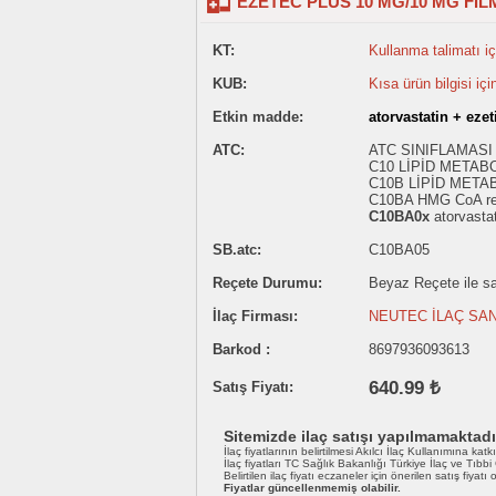
EZETEC PLUS 10 MG/10 MG FIL
KT:
Kullanma talimatı içi
KUB:
Kısa ürün bilgisi içi
Etkin madde:
atorvastatin + eze
ATC:
ATC SINIFLAMASI
C10 LİPİD METAB
C10B LİPİD META
C10BA HMG CoA redüc
C10BA0x
atorvastat
SB.atc:
C10BA05
Reçete Durumu:
Beyaz Reçete ile sat
İlaç Firması:
NEUTEC İLAÇ SAN
Barkod :
8697936093613
640.99 ₺
Satış Fiyatı:
Sitemizde ilaç satışı yapılmamaktadı
İlaç fiyatlarının belirtilmesi Akılcı İlaç Kullanımına katk
İlaç fiyatları TC Sağlık Bakanlığı Türkiye İlaç ve Tıbb
Belirtilen ilaç fiyatı eczaneler için önerilen satış fiyatı
Fiyatlar güncellenmemiş olabilir.