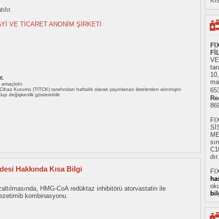
Kıs
ılır.
AYİ VE TİCARET ANONİM ŞİRKETİ
FI
Fİ
VE
tar
10
r.
mad
ı amaçlıdır.
i Cihaz Kurumu (TİTCK) tarafından haftalık olarak yayınlanan listelerden alınmıştır.
653
 olup değişkenlik gösterebilir.
Re
86
FI
Sİ
ME
sın
C1
dır
desi Hakkında Kısa Bilgi
FIX
ha
oku
zaltılmasında, HMG-CoA redüktaz inhibitörü atorvastatin ile
bi
an ezetimib kombinasyonu.