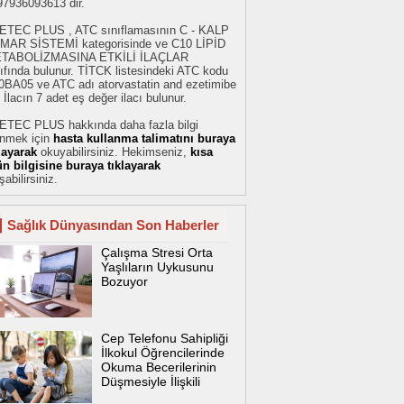
97936093613 dir.
ETEC PLUS , ATC sınıflamasının C - KALP
MAR SİSTEMİ kategorisinde ve C10 LİPİD
TABOLİZMASINA ETKİLİ İLAÇLAR
ıfında bulunur. TİTCK listesindeki ATC kodu
0BA05 ve ATC adı atorvastatin and ezetimibe
. İlacın 7 adet eş değer ilacı bulunur.
ETEC PLUS hakkında daha fazla bilgi
inmek için
hasta kullanma talimatını buraya
klayarak
okuyabilirsiniz. Hekimseniz,
kısa
ün bilgisine buraya tıklayarak
şabilirsiniz.
Sağlık Dünyasından Son Haberler
Çalışma Stresi Orta
Yaşlıların Uykusunu
Bozuyor
Cep Telefonu Sahipliği
İlkokul Öğrencilerinde
Okuma Becerilerinin
Düşmesiyle İlişkili