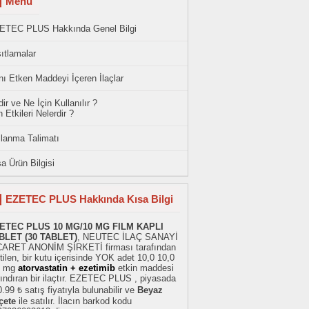
Menü
ETEC PLUS Hakkında Genel Bilgi
ıtlamalar
ı Etken Maddeyi İçeren İlaçlar
ir ve Ne İçin Kullanılır ?
 Etkileri Nelerdir ?
llanma Talimatı
a Ürün Bilgisi
EZETEC PLUS Hakkında Kısa Bilgi
ETEC PLUS 10 MG/10 MG FILM KAPLI
BLET (30 TABLET)
, NEUTEC İLAÇ SANAYİ
CARET ANONİM ŞİRKETİ firması tarafından
tilen, bir kutu içerisinde YOK adet 10,0 10,0
 mg
atorvastatin + ezetimib
etkin maddesi
ındıran bir ilaçtır. EZETEC PLUS , piyasada
.99 ₺ satış fiyatıyla bulunabilir ve
Beyaz
çete
ile satılır. İlacın barkod kodu