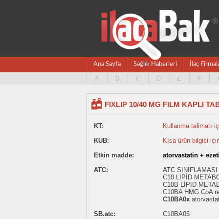
Ana Sayfa
Sağlık Haberleri
İlaç Firmal
A
B
C
D
E
F
FIXLIP 10/40 MG FILM KAPLI TA
KT:
Kullanma talimatı içi
KUB:
Kısa ürün bilgisi içi
Etkin madde:
atorvastatin + eze
ATC:
ATC SINIFLAMASI
C10 LİPİD METAB
C10B LİPİD META
C10BA HMG CoA redüc
C10BA0x
atorvastat
SB.atc:
C10BA05