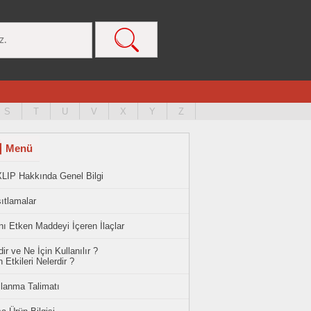
S
T
U
V
X
Y
Z
Menü
XLIP Hakkında Genel Bilgi
ıtlamalar
ı Etken Maddeyi İçeren İlaçlar
ir ve Ne İçin Kullanılır ?
 Etkileri Nelerdir ?
llanma Talimatı