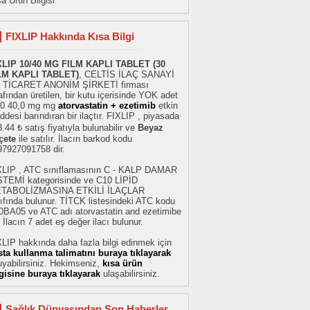
a Ürün Bilgisi
FIXLIP Hakkında Kısa Bilgi
XLIP 10/40 MG FILM KAPLI TABLET (30
LM KAPLI TABLET)
, CELTİS İLAÇ SANAYİ
 TİCARET ANONİM ŞİRKETİ firması
afından üretilen, bir kutu içerisinde YOK adet
,0 40,0 mg mg
atorvastatin + ezetimib
etkin
desi barındıran bir ilaçtır. FIXLIP , piyasada
.44 ₺ satış fiyatıyla bulunabilir ve
Beyaz
çete
ile satılır. İlacın barkod kodu
97927091758 dir.
XLIP , ATC sınıflamasının C - KALP DAMAR
STEMİ kategorisinde ve C10 LİPİD
TABOLİZMASINA ETKİLİ İLAÇLAR
ıfında bulunur. TİTCK listesindeki ATC kodu
0BA05 ve ATC adı atorvastatin and ezetimibe
. İlacın 7 adet eş değer ilacı bulunur.
LIP hakkında daha fazla bilgi edinmek için
sta kullanma talimatını buraya tıklayarak
yabilirsiniz. Hekimseniz,
kısa ürün
lgisine buraya tıklayarak
ulaşabilirsiniz.
Sağlık Dünyasından Son Haberler