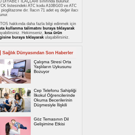
0 DİYABET İLAÇLARI sınıfında bulunur.
TCK listesindeki ATC kodu A10BG03 ve ATC
 pioglitazone dır. İlacın 71 adet eş değer ilacı
unur.
TOS hakkında daha fazla bilgi edinmek için
sta kullanma talimatını buraya tıklayarak
yabilirsiniz. Hekimseniz,
kısa ürün
lgisine buraya tıklayarak
ulaşabilirsiniz.
Sağlık Dünyasından Son Haberler
Çalışma Stresi Orta
Yaşlıların Uykusunu
Bozuyor
Cep Telefonu Sahipliği
İlkokul Öğrencilerinde
Okuma Becerilerinin
Düşmesiyle İlişkili
Göz Temasının Dil
Gelişimine Etkisi