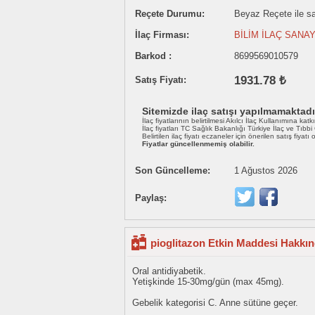
Reçete Durumu:
Beyaz Reçete ile sat
İlaç Firması:
BİLİM İLAÇ SANAY
Barkod :
8699569010579
1931.78 ₺
Satış Fiyatı:
Sitemizde ilaç satışı yapılmamaktadı
İlaç fiyatlarının belirtilmesi Akılcı İlaç Kullanımına katk
İlaç fiyatları TC Sağlık Bakanlığı Türkiye İlaç ve Tıbb
Belirtilen ilaç fiyatı eczaneler için önerilen satış fiyatı
Fiyatlar güncellenmemiş olabilir.
Son Güncelleme:
1 Ağustos 2026
Paylaş:
pioglitazon Etkin Maddesi Hakkın
Oral antidiyabetik.
Yetişkinde 15-30mg/gün (max 45mg).
Gebelik kategorisi C. Anne sütüne geçer.