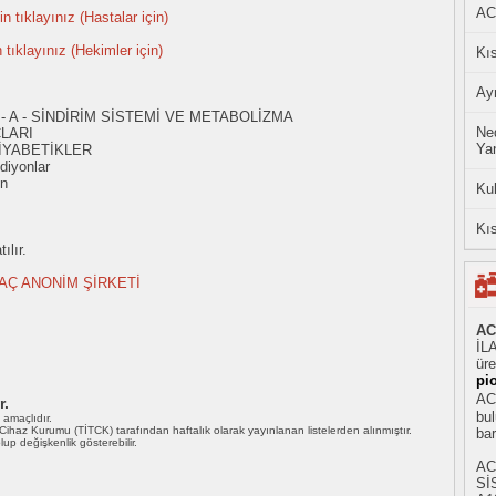
AC
n tıklayınız (Hastalar için)
n tıklayınız (Hekimler için)
Kıs
Ayn
- A - SİNDİRİM SİSTEMİ VE METABOLİZMA
Ned
ÇLARI
Yan
İYABETİKLER
diyonlar
on
Ku
Kıs
ılır.
AÇ ANONİM ŞİRKETİ
AC
İL
üre
pi
ACT
r.
bul
ı amaçlıdır.
i Cihaz Kurumu (TİTCK) tarafından haftalık olarak yayınlanan listelerden alınmıştır.
ba
 olup değişkenlik gösterebilir.
AC
Sİ