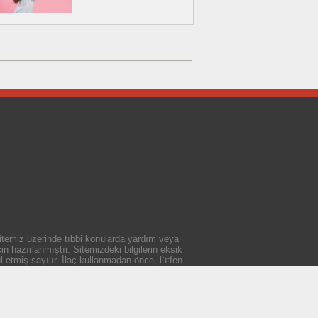
 sitemiz üzerinde tıbbi konularda yardım veya
n hazırlanmıştır. Sitemizdeki bilgilerin eksik
 etmiş sayılır. İlaç kullanmadan önce, lütfen