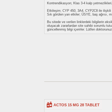
Kontrendikasyon; Klas 3-4 kalp yetmezlikleri, 
Etkileşim; CYP 450, 3A4, CYP2C8 ile ilişkili i
Sık görülen yan etkiler; ÜSYE, baş ağrısı, mi
Bu sitede ve verilen linklerdeki bilgilerin 
oluşacak zararlardan site sahibi sorumlu tu
güncellenmiş bilgi içerirler. Lütfen doktorun
ACTOS 15 MG 28 TABLET