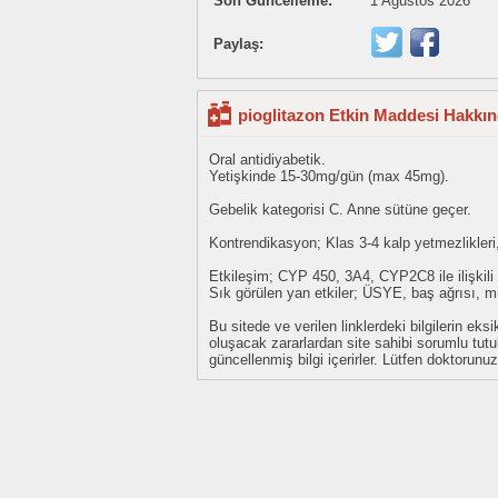
Son Güncelleme:
1 Ağustos 2026
Paylaş:
pioglitazon Etkin Maddesi Hakkın
Oral antidiyabetik.
Yetişkinde 15-30mg/gün (max 45mg).
Gebelik kategorisi C. Anne sütüne geçer.
Kontrendikasyon; Klas 3-4 kalp yetmezlikleri, 
Etkileşim; CYP 450, 3A4, CYP2C8 ile ilişkili i
Sık görülen yan etkiler; ÜSYE, baş ağrısı, mi
Bu sitede ve verilen linklerdeki bilgilerin 
oluşacak zararlardan site sahibi sorumlu tu
güncellenmiş bilgi içerirler. Lütfen doktorun