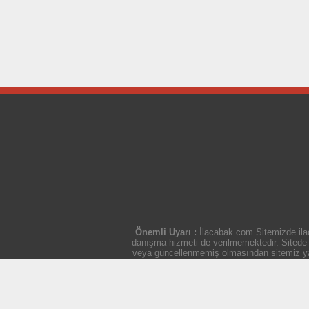
Önemli Uyarı :
İlacabak.com Sitemizde ilaç
danışma hizmeti de verilmemektedir. Sitede ye
veya güncellenmemiş olmasından sitemiz yasal