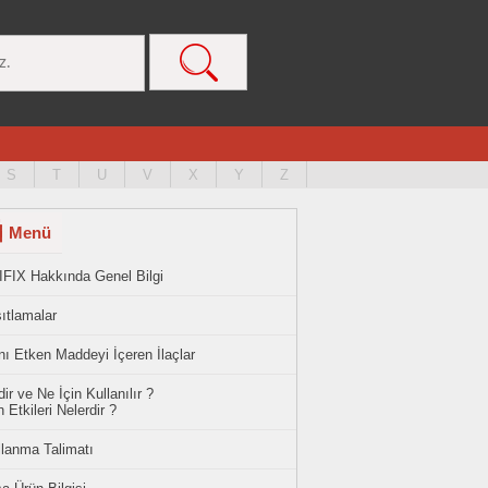
S
T
U
V
X
Y
Z
Menü
IFIX Hakkında Genel Bilgi
ıtlamalar
ı Etken Maddeyi İçeren İlaçlar
ir ve Ne İçin Kullanılır ?
 Etkileri Nelerdir ?
llanma Talimatı