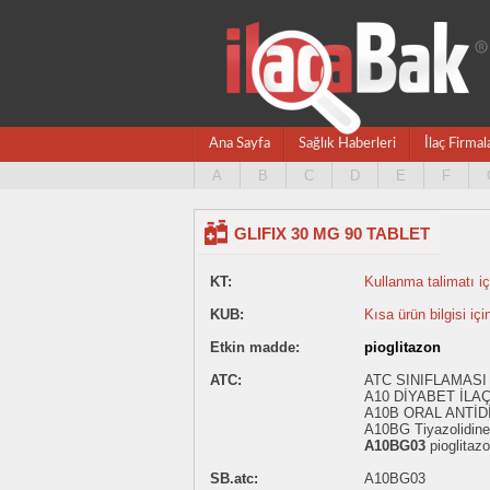
Ana Sayfa
Sağlık Haberleri
İlaç Firmal
A
B
C
D
E
F
GLIFIX 30 MG 90 TABLET
KT:
Kullanma talimatı içi
KUB:
Kısa ürün bilgisi içi
Etkin madde:
pioglitazon
ATC:
ATC SINIFLAMASI 
A10 DİYABET İLA
A10B ORAL ANTİD
A10BG Tiyazolidine
A10BG03
pioglitaz
SB.atc:
A10BG03