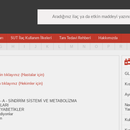
arı
SUT İlaç Kullanım İlkeleri
Tanı Tedavi Rehberi
Hakkımızda
G
H
I
J
K
L
M
N
O
P
R
GL
n tıklayınız (Hastalar için)
n tıklayınız (Hekimler için)
Kıs
Ayn
- A - SİNDİRİM SİSTEMİ VE METABOLİZMA
Ned
ÇLARI
Yan
İYABETİKLER
diyonlar
on
Ku