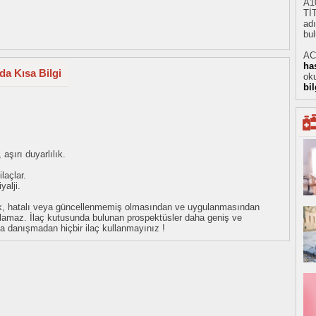
A1
Tİ
adı
bul
AC
ha
da Kısa Bilgi
oku
bi
aşırı duyarlılık.
laçlar.
yalji.
eksik, hatalı veya güncellenmemiş olmasından ve uygulanmasından
tulamaz. İlaç kutusunda bulunan prospektüsler daha geniş ve
uza danışmadan hiçbir ilaç kullanmayınız !