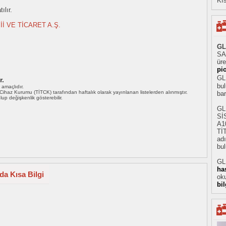
Kıs
ılır.
İİ VE TİCARET A.Ş.
GL
SA
üre
pi
GLI
r.
bul
ı amaçlıdır.
i Cihaz Kurumu (TİTCK) tarafından haftalık olarak yayınlanan listelerden alınmıştır.
ba
 olup değişkenlik gösterebilir.
GL
Sİ
A1
Tİ
adı
bul
GLI
ha
da Kısa Bilgi
oku
bi