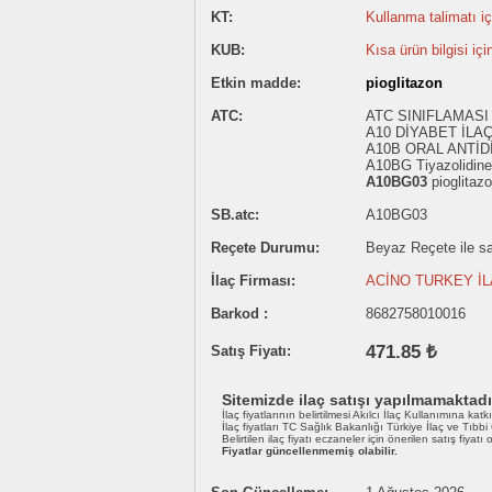
KT:
Kullanma talimatı içi
KUB:
Kısa ürün bilgisi içi
Etkin madde:
pioglitazon
ATC:
ATC SINIFLAMASI 
A10 DİYABET İLA
A10B ORAL ANTİD
A10BG Tiyazolidine
A10BG03
pioglitaz
SB.atc:
A10BG03
Reçete Durumu:
Beyaz Reçete ile sat
İlaç Firması:
ACİNO TURKEY İL
Barkod :
8682758010016
471.85 ₺
Satış Fiyatı:
Sitemizde ilaç satışı yapılmamaktadı
İlaç fiyatlarının belirtilmesi Akılcı İlaç Kullanımına katk
İlaç fiyatları TC Sağlık Bakanlığı Türkiye İlaç ve Tıbb
Belirtilen ilaç fiyatı eczaneler için önerilen satış fiyatı
Fiyatlar güncellenmemiş olabilir.