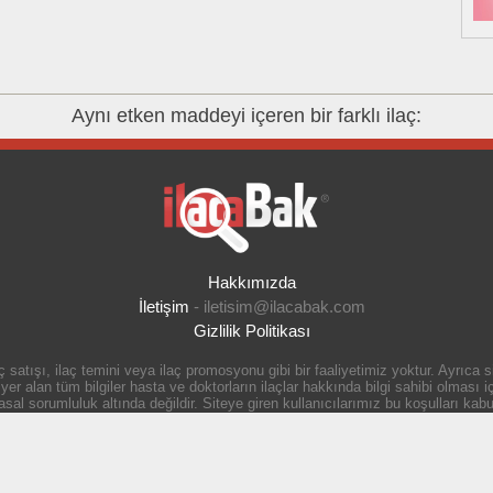
Aynı etken maddeyi içeren bir farklı ilaç:
Hakkımızda
İletişim
-
iletisim@ilacabak.com
Gizlilik Politikası
 satışı, ilaç temini veya ilaç promosyonu gibi bir faaliyetimiz yoktur. Ayrıca
r alan tüm bilgiler hasta ve doktorların ilaçlar hakkında bilgi sahibi olması içi
 sorumluluk altında değildir. Siteye giren kullanıcılarımız bu koşulları kabul
doktorunuza danışınız.
İlacabak sosyal medyada :