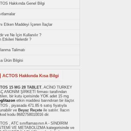
TOS Hakkında Genel Bilgi
ıtlamalar
ı Etken Maddeyi İçeren İlaçlar
ir ve Ne İçin Kullanılır ?
 Etkileri Nelerdir ?
llanma Talimatı
a Ürün Bilgisi
ACTOS Hakkında Kısa Bilgi
TOS 15 MG 28 TABLET
, ACİNO TURKEY
AÇ ANONİM ŞİRKETİ firması tarafından
tilen, bir kutu içerisinde YOK adet 15 mg
oglitazon
etkin maddesi barındıran bir ilaçtır.
OS , piyasada 471.85 ₺ satış fiyatıyla
unabilir ve
Beyaz Reçete
ile satılır. İlacın
rkod kodu 8682758010016 dir.
TOS , ATC sınıflamasının A - SİNDİRİM
STEMİ VE METABOLİZMA kategorisinde ve