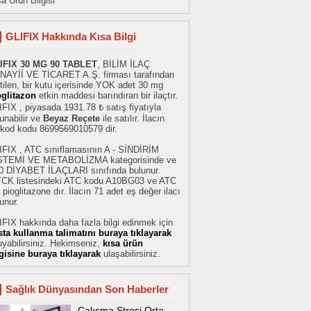
a Ürün Bilgisi
GLIFIX Hakkında Kısa Bilgi
IFIX 30 MG 90 TABLET
, BİLİM İLAÇ
NAYİİ VE TİCARET A.Ş. firması tarafından
tilen, bir kutu içerisinde YOK adet 30 mg
oglitazon
etkin maddesi barındıran bir ilaçtır.
FIX , piyasada 1931.78 ₺ satış fiyatıyla
unabilir ve
Beyaz Reçete
ile satılır. İlacın
rkod kodu 8699569010579 dir.
IFIX , ATC sınıflamasının A - SİNDİRİM
STEMİ VE METABOLİZMA kategorisinde ve
0 DİYABET İLAÇLARI sınıfında bulunur.
TCK listesindeki ATC kodu A10BG03 ve ATC
 pioglitazone dır. İlacın 71 adet eş değer ilacı
unur.
FIX hakkında daha fazla bilgi edinmek için
sta kullanma talimatını buraya tıklayarak
yabilirsiniz. Hekimseniz,
kısa ürün
lgisine buraya tıklayarak
ulaşabilirsiniz.
Sağlık Dünyasından Son Haberler
Çalışma Stresi Orta