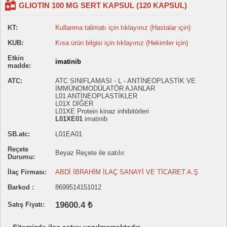
GLIOTIN 100 MG SERT KAPSUL (120 KAPSUL)
KT:
Kullanma talimatı için tıklayınız (Hastalar için)
KUB:
Kısa ürün bilgisi için tıklayınız (Hekimler için)
Etkin
imatinib
madde:
ATC:
ATC SINIFLAMASI - L - ANTİNEOPLASTİK VE
İMMÜNOMODÜLATÖR AJANLAR
L01 ANTİNEOPLASTİKLER
L01X DİĞER
L01XE Protein kinaz inhibitörleri
L01XE01
imatinib
SB.atc:
L01EA01
Reçete
Beyaz Reçete ile satılır.
Durumu:
İlaç Firması:
ABDİ İBRAHİM İLAÇ SANAYİ VE TİCARET A.Ş
Barkod :
8699514151012
19600.4 ₺
Satış Fiyatı: