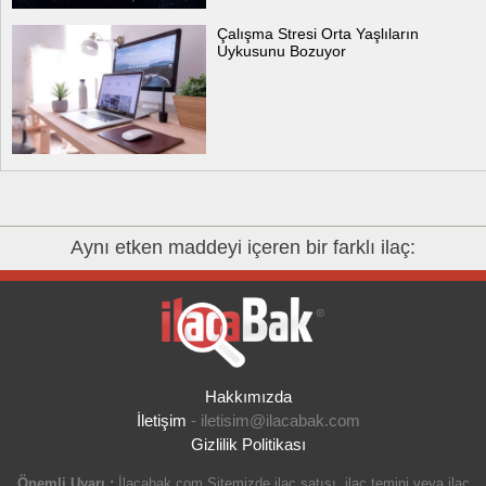
Çalışma Stresi Orta Yaşlıların
Uykusunu Bozuyor
Aynı etken maddeyi içeren bir farklı ilaç:
Hakkımızda
İletişim
-
iletisim@ilacabak.com
Gizlilik Politikası
Önemli Uyarı :
İlacabak.com Sitemizde ilaç satışı, ilaç temini veya ilaç