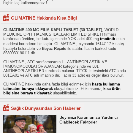
hiçbir ilaç kullanmayınız !
GLIMATINE Hakkında Kısa Bilgi
GLIMATINE 400 MG FILM KAPLI TABLET (30 TABLET)
, WORLD
MEDICINE OPHTHALMICS İLAÇLARI LİMİTED ŞİRKETİ firması
tarafından üretilen, bir kutu içerisinde YOK adet 400 mg
imatinib
etkin
maddesi barındıran bir ilaçtır. GLIMATINE , piyasada 16147.17 ₺ satış
fiyatıyla bulunabilir ve
Beyaz Reçete
ile satılır. İlacın barkod kodu
8680030190111 dir.
GLIMATINE , ATC sınıflamasının L - ANTİNEOPLASTİK VE
İMMÜNOMODÜLATÖR AJANLAR kategorisinde ve L01
ANTİNEOPLASTİKLER sınıfında bulunur. TİTCK listesindeki ATC kodu
L01EA01 ve ATC adı imatinib dır. İlacın 33 adet eş değer ilacı bulunur.
GLIMATINE hakkında daha fazla bilgi edinmek için
hasta kullanma
talimatını buraya tıklayarak
okuyabilirsiniz. Hekimseniz,
kısa ürün
bilgisine buraya tıklayarak
ulaşabilirsiniz.
Sağlık Dünyasından Son Haberler
Beyninizi Korumanıza Yardımcı
Olabilecek Faktörler