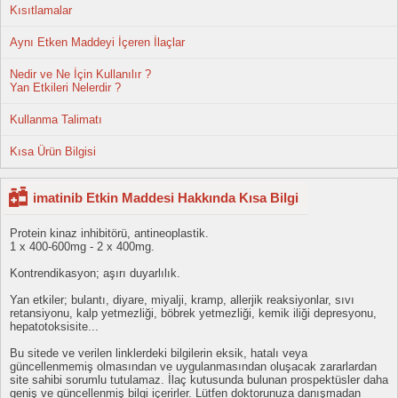
Kısıtlamalar
Aynı Etken Maddeyi İçeren İlaçlar
Nedir ve Ne İçin Kullanılır ?
Yan Etkileri Nelerdir ?
Kullanma Talimatı
Kısa Ürün Bilgisi
imatinib Etkin Maddesi Hakkında Kısa Bilgi
Protein kinaz inhibitörü, antineoplastik.
1 x 400-600mg - 2 x 400mg.
Kontrendikasyon; aşırı duyarlılık.
Yan etkiler; bulantı, diyare, miyalji, kramp, allerjik reaksiyonlar, sıvı
retansiyonu, kalp yetmezliği, böbrek yetmezliği, kemik iliği depresyonu,
hepatotoksisite...
Bu sitede ve verilen linklerdeki bilgilerin eksik, hatalı veya
güncellenmemiş olmasından ve uygulanmasından oluşacak zararlardan
site sahibi sorumlu tutulamaz. İlaç kutusunda bulunan prospektüsler daha
geniş ve güncellenmiş bilgi içerirler. Lütfen doktorunuza danışmadan