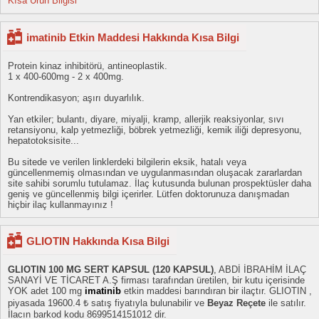
Kısa Ürün Bilgisi
imatinib Etkin Maddesi Hakkında Kısa Bilgi
Protein kinaz inhibitörü, antineoplastik.
1 x 400-600mg - 2 x 400mg.
Kontrendikasyon; aşırı duyarlılık.
Yan etkiler; bulantı, diyare, miyalji, kramp, allerjik reaksiyonlar, sıvı
retansiyonu, kalp yetmezliği, böbrek yetmezliği, kemik iliği depresyonu,
hepatotoksisite...
Bu sitede ve verilen linklerdeki bilgilerin eksik, hatalı veya
güncellenmemiş olmasından ve uygulanmasından oluşacak zararlardan
site sahibi sorumlu tutulamaz. İlaç kutusunda bulunan prospektüsler daha
geniş ve güncellenmiş bilgi içerirler. Lütfen doktorunuza danışmadan
hiçbir ilaç kullanmayınız !
GLIOTIN Hakkında Kısa Bilgi
GLIOTIN 100 MG SERT KAPSUL (120 KAPSUL)
, ABDİ İBRAHİM İLAÇ
SANAYİ VE TİCARET A.Ş firması tarafından üretilen, bir kutu içerisinde
YOK adet 100 mg
imatinib
etkin maddesi barındıran bir ilaçtır. GLIOTIN ,
piyasada 19600.4 ₺ satış fiyatıyla bulunabilir ve
Beyaz Reçete
ile satılır.
İlacın barkod kodu 8699514151012 dir.