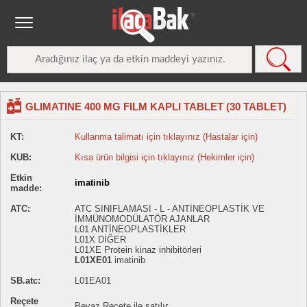
GLIMATINE 400 MG FILM KAPLI TABLET (30 TABLET)
KT:
Kullanma talimatı için tıklayınız (Hastalar için)
KUB:
Kısa ürün bilgisi için tıklayınız (Hekimler için)
Etkin
imatinib
madde:
ATC:
ATC SINIFLAMASI - L - ANTİNEOPLASTİK VE
İMMÜNOMODÜLATÖR AJANLAR
L01 ANTİNEOPLASTİKLER
L01X DİĞER
L01XE Protein kinaz inhibitörleri
L01XE01
imatinib
SB.atc:
L01EA01
Reçete
Beyaz Reçete ile satılır.