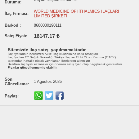
Durumu:
WORLD MEDICINE OPHTHALMICS İLAÇLARI
İlaç Firması:
LİMİTED ŞİRKETİ
Barkod :
8680030190111
16147.17 ₺
Satış Fiyatı:
Sitemizde ilaç satışı yapılmamaktadır.
İlaç fiyatlarının belirtilmesi Akılcı İlaç Kullanımına katkı amaçlıdır.
İlaç fiyatları TC Sağlık Bakanlığı Türkiye İlaç ve Tıbbi Cihaz Kurumu (TİTCK)
tarafından haftalık olarak yayınlanan listelerden alınmıştır.
Belirtilen ilaç fiyatı eczaneler için önerilen satış fiyatı olup değişkenlik gösterebilir.
Fiyatlar güncellenmemiş olabilir.
Son
1 Ağustos 2026
Güncelleme:
Paylaş: