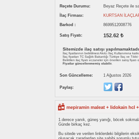
Reçete Durumu:
Beyaz Reçete ile sat
İlaç Firması:
KURTSAN İLAÇLAR
Barkod :
8699512008776
152.62 ₺
Satış Fiyatı:
Sitemizde ilaç satışı yapılmamaktadı
İlaç fiyatlarının belirtilmesi Akılcı İlaç Kullanımına katk
İlaç fiyatları TC Sağlık Bakanlığı Türkiye İlaç ve Tıbb
Belirtilen ilaç fiyatı eczaneler için önerilen satış fiyatı
Fiyatlar güncellenmemiş olabilir.
Son Güncelleme:
1 Ağustos 2026
Paylaş:
mepiramin maleat + lidokain hcl 
1.derece yanık, güneş yanığı, böcek sokmala
Günde birkaç kez.
Bu sitede ve verilen linklerdeki bilgilerin 
oluşacak zararlardan site sahibi sorumlu tu