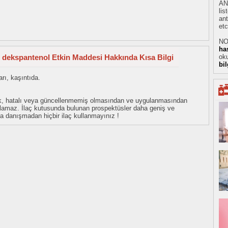
AN
li
ant
etc
NO
ha
+ dekspantenol Etkin Maddesi Hakkında Kısa Bilgi
oku
bi
rı, kaşıntıda.
eksik, hatalı veya güncellenmemiş olmasından ve uygulanmasından
tulamaz. İlaç kutusunda bulunan prospektüsler daha geniş ve
uza danışmadan hiçbir ilaç kullanmayınız !