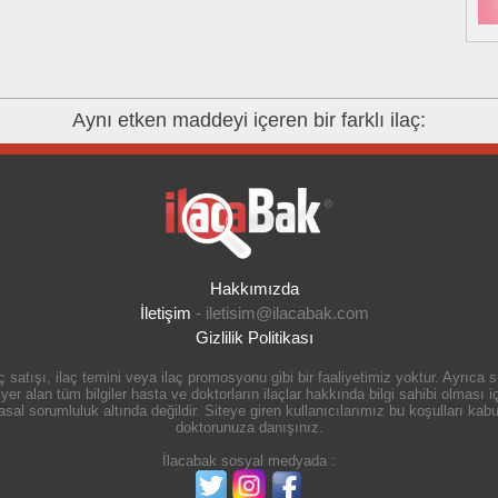
Aynı etken maddeyi içeren bir farklı ilaç:
Hakkımızda
İletişim
-
iletisim@ilacabak.com
Gizlilik Politikası
 satışı, ilaç temini veya ilaç promosyonu gibi bir faaliyetimiz yoktur. Ayrıca
r alan tüm bilgiler hasta ve doktorların ilaçlar hakkında bilgi sahibi olması içi
 sorumluluk altında değildir. Siteye giren kullanıcılarımız bu koşulları kabul
doktorunuza danışınız.
İlacabak sosyal medyada :