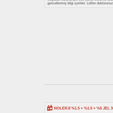
güncellenmiş bilgi içerirler. Lütfen doktorun
NOLERJI %1.5 + %1.5 + %5 JEL 3