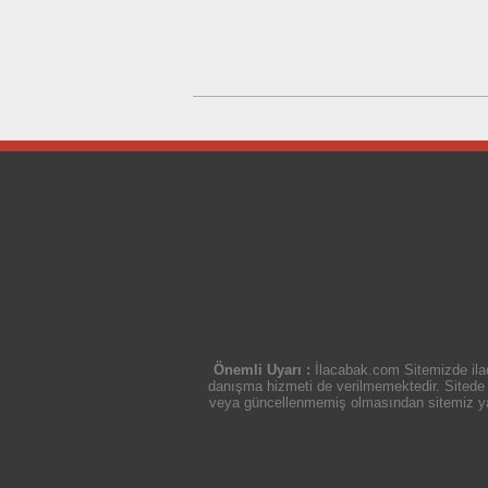
Önemli Uyarı :
İlacabak.com Sitemizde ilaç
danışma hizmeti de verilmemektedir. Sitede ye
veya güncellenmemiş olmasından sitemiz yasal