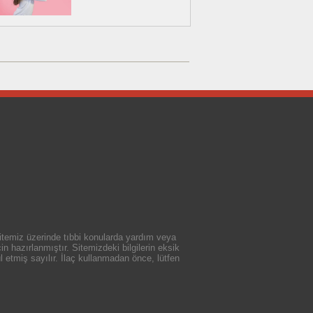
 sitemiz üzerinde tıbbi konularda yardım veya
n hazırlanmıştır. Sitemizdeki bilgilerin eksik
 etmiş sayılır. İlaç kullanmadan önce, lütfen