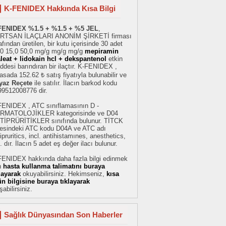
K-FENIDEX Hakkında Kısa Bilgi
FENIDEX %1.5 + %1.5 + %5 JEL
,
RTSAN İLAÇLARI ANONİM ŞİRKETİ firması
afından üretilen, bir kutu içerisinde 30 adet
,0 15,0 50,0 mg/g mg/g mg/g
mepiramin
leat + lidokain hcl + dekspantenol
etkin
desi barındıran bir ilaçtır. K-FENIDEX ,
asada 152.62 ₺ satış fiyatıyla bulunabilir ve
yaz Reçete
ile satılır. İlacın barkod kodu
99512008776 dir.
FENIDEX , ATC sınıflamasının D -
RMATOLOJİKLER kategorisinde ve D04
TİPRÜRİTİKLER sınıfında bulunur. TİTCK
stesindeki ATC kodu D04A ve ATC adı
ipruritics, incl. antihistamınes, anesthetics,
. dır. İlacın 5 adet eş değer ilacı bulunur.
FENIDEX hakkında daha fazla bilgi edinmek
n
hasta kullanma talimatını buraya
klayarak
okuyabilirsiniz. Hekimseniz,
kısa
ün bilgisine buraya tıklayarak
şabilirsiniz.
Sağlık Dünyasından Son Haberler