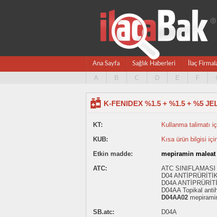
Ana Sayfa
Sağlık Haberleri
İlaç Firmal
A
B
C
D
E
F
K-FENIDEX %1.5 + %1.5 + %5 JE
KT:
Kullanma talimatı içi
KUB:
Kısa ürün bilgisi içi
Etkin madde:
mepiramin maleat 
ATC:
ATC SINIFLAMASI
D04 ANTİPRÜRİTİ
D04A ANTİPRÜRİT
D04AA Topikal antih
D04AA02
mepiramin
SB.atc:
D04A