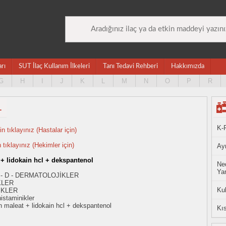
arı
SUT İlaç Kullanım İlkeleri
Tanı Tedavi Rehberi
Hakkımızda
G
H
I
J
K
L
M
N
O
P
R
L
K-
n tıklayınız (Hastalar için)
n tıklayınız (Hekimler için)
Ayn
+ lidokain hcl + dekspantenol
Ned
Yan
 - D - DERMATOLOJİKLER
KLER
Ku
İKLER
istaminikler
 maleat + lidokain hcl + dekspantenol
Kıs