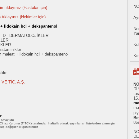
NO
n tıklayınız (Hastalar için)
n tıklayınız (Hekimler için)
Ayn
+ lidokain hcl + dekspantenol
Ned
Yan
 - D - DERMATOLOJİKLER
KLER
Ku
İKLER
istaminikler
 maleat + lidokain hcl + dekspantenol
Kıs
ılır.
VE TİC. A.Ş.
NO
Dİ
tar
15
ma
mad
piy
r.
Be
ı amaçlıdır.
86
i Cihaz Kurumu (TİTCK) tarafından haftalık olarak yayınlanan listelerden alınmıştır.
 olup değişkenlik gösterebilir.
NO
DE