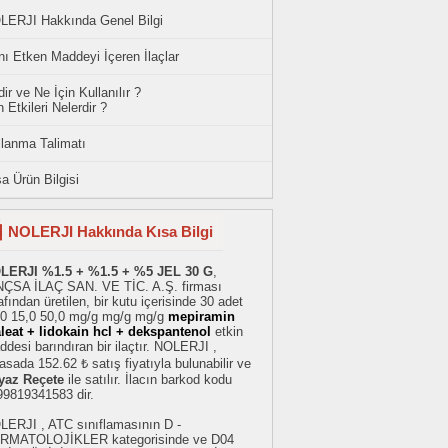
LERJI Hakkında Genel Bilgi
ı Etken Maddeyi İçeren İlaçlar
ir ve Ne İçin Kullanılır ?
 Etkileri Nelerdir ?
llanma Talimatı
a Ürün Bilgisi
NOLERJI Hakkında Kısa Bilgi
LERJI %1.5 + %1.5 + %5 JEL 30 G
,
NÇSA İLAÇ SAN. VE TİC. A.Ş. firması
afından üretilen, bir kutu içerisinde 30 adet
,0 15,0 50,0 mg/g mg/g mg/g
mepiramin
leat + lidokain hcl + dekspantenol
etkin
desi barındıran bir ilaçtır. NOLERJI ,
asada 152.62 ₺ satış fiyatıyla bulunabilir ve
yaz Reçete
ile satılır. İlacın barkod kodu
99819341583 dir.
LERJI , ATC sınıflamasının D -
RMATOLOJİKLER kategorisinde ve D04