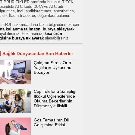
TİPRÜRİTİKLER sınıfında bulunur. TİTCK
stesindeki ATC kodu D04A ve ATC adı
ipruritics, incl. antihistamınes, anesthetics,
. dır. İlacın 5 adet eş değer ilacı bulunur.
LERJI hakkında daha fazla bilgi edinmek için
sta kullanma talimatını buraya tıklayarak
yabilirsiniz. Hekimseniz,
kısa ürün
lgisine buraya tıklayarak
ulaşabilirsiniz.
Sağlık Dünyasından Son Haberler
Çalışma Stresi Orta
Yaşlıların Uykusunu
Bozuyor
Cep Telefonu Sahipliği
İlkokul Öğrencilerinde
Okuma Becerilerinin
Düşmesiyle İlişkili
Göz Temasının Dil
Gelişimine Etkisi