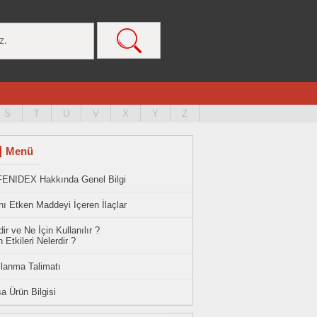
S
T
U
V
X
Y
Z
Menü
FENIDEX Hakkında Genel Bilgi
ı Etken Maddeyi İçeren İlaçlar
ir ve Ne İçin Kullanılır ?
 Etkileri Nelerdir ?
llanma Talimatı
a Ürün Bilgisi