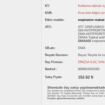
KT:
Kullanma talimatı içi
KUB:
Kısa ürün bilgisi içi
Etkin madde:
mepiramin maleat 
ATC:
ATC SINIFLAMASI
D04 ANTİPRÜRİTİ
D04A ANTİPRÜRİT
D04AA Topikal antih
D04AA02
mepiramin
SB.atc:
D04A
Reçete Durumu:
Beyaz Reçete ile sat
İlaç Firması:
DİNÇSA İLAÇ SAN. 
Barkod :
8699819341583
152.62 ₺
Satış Fiyatı:
Sitemizde ilaç satışı yapılmamaktadı
İlaç fiyatlarının belirtilmesi Akılcı İlaç Kullanımına katk
İlaç fiyatları TC Sağlık Bakanlığı Türkiye İlaç ve Tıbb
Belirtilen ilaç fiyatı eczaneler için önerilen satış fiyatı
Fiyatlar güncellenmemiş olabilir.