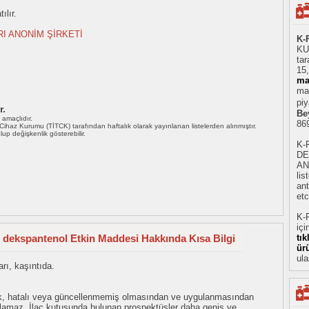
ılır.
I ANONİM ŞİRKETİ
K-
KU
tar
15
ma
mad
piy
r.
Be
ı amaçlıdır.
86
i Cihaz Kurumu (TİTCK) tarafından haftalık olarak yayınlanan listelerden alınmıştır.
 olup değişkenlik gösterebilir.
K-
DE
AN
li
ant
etc
K-
içi
+ dekspantenol Etkin Maddesi Hakkında Kısa Bilgi
tı
ür
ula
rı, kaşıntıda.
eksik, hatalı veya güncellenmemiş olmasından ve uygulanmasından
tulamaz. İlaç kutusunda bulunan prospektüsler daha geniş ve