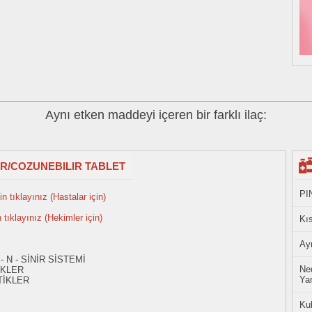
Aynı etken maddeyi içeren bir farklı ilaç:
IR/COZUNEBILIR TABLET
PI
n tıklayınız (Hastalar için)
n tıklayınız (Hekimler için)
Kıs
Ayn
- N - SİNİR SİSTEMİ
Ned
İKLER
Yan
TİKLER
Ku