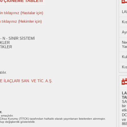
0 ÇİĞNEME TABLETİ
LA
n tıklayınız (Hastalar için)
n tıklayınız (Hekimler için)
Kıs
Ayn
- N - SİNİR SİSTEMİ
Ned
İKLER
Yan
TİKLER
Ku
Kıs
ılır.
İLAÇLARI SAN. VE TİC. A.Ş.
LA
TA
SAN
bi
etk
r.
DC 
ı amaçlıdır.
i Cihaz Kurumu (TİTCK) tarafından haftalık olarak yayınlanan listelerden alınmıştır.
ve
 olup değişkenlik gösterebilir.
86