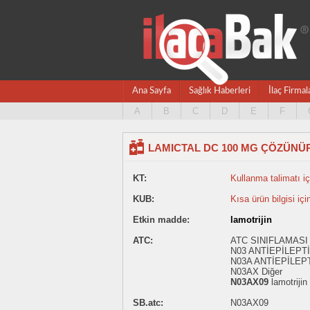
Ana Sayfa
Sağlık Haberleri
İlaç Firmal
A
B
C
D
E
F
LAMICTAL DC 100 MG ÇÖZÜNÜR
KT:
Kullanma talimatı içi
KUB:
Kısa ürün bilgisi içi
Etkin madde:
lamotrijin
ATC:
ATC SINIFLAMASI 
N03 ANTİEPİLEPT
N03A ANTİEPİLEP
N03AX Diğer
N03AX09
lamotrijin
SB.atc:
N03AX09