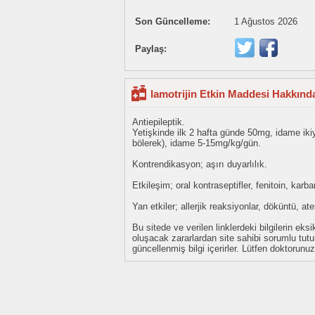
Son Güncelleme:
1 Ağustos 2026
Paylaş:
lamotrijin Etkin Maddesi Hakkında
Antiepileptik.
Yetişkinde ilk 2 hafta günde 50mg, idame iki
bölerek), idame 5-15mg/kg/gün.
Kontrendikasyon; aşırı duyarlılık.
Etkileşim; oral kontraseptifler, fenitoin, ka
Yan etkiler; allerjik reaksiyonlar, döküntü, a
Bu sitede ve verilen linklerdeki bilgilerin 
oluşacak zararlardan site sahibi sorumlu tu
güncellenmiş bilgi içerirler. Lütfen doktorun