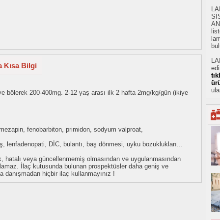
LA
Sİ
AN
li
lam
bul
LA
 Kısa Bilgi
ed
tı
ür
ula
ye bölerek 200-400mg. 2-12 yaş arası ilk 2 hafta 2mg/kg/gün (ikiye
rbamezapin, fenobarbiton, primidon, sodyum valproat,
teş, lenfadenopati, DİC, bulantı, baş dönmesi, uyku bozuklukları...
eksik, hatalı veya güncellenmemiş olmasından ve uygulanmasından
tulamaz. İlaç kutusunda bulunan prospektüsler daha geniş ve
uza danışmadan hiçbir ilaç kullanmayınız !