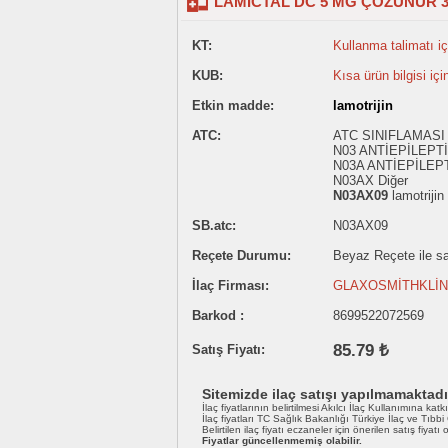
LAMICTAL DC 5 MG ÇÖZÜNÜR 3
KT:
Kullanma talimatı içi
KUB:
Kısa ürün bilgisi içi
Etkin madde:
lamotrijin
ATC:
ATC SINIFLAMASI 
N03 ANTİEPİLEPT
N03A ANTİEPİLEP
N03AX Diğer
N03AX09
lamotrijin
SB.atc:
N03AX09
Reçete Durumu:
Beyaz Reçete ile sat
İlaç Firması:
GLAXOSMİTHKLİNE 
Barkod :
8699522072569
85.79 ₺
Satış Fiyatı:
Sitemizde ilaç satışı yapılmamaktadı
İlaç fiyatlarının belirtilmesi Akılcı İlaç Kullanımına katk
İlaç fiyatları TC Sağlık Bakanlığı Türkiye İlaç ve Tıbb
Belirtilen ilaç fiyatı eczaneler için önerilen satış fiyatı
Fiyatlar güncellenmemiş olabilir.