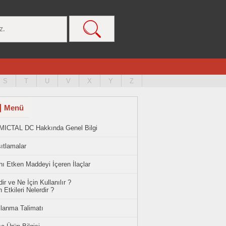
S
T
U
V
X
Y
Z
Menü
MICTAL DC Hakkında Genel Bilgi
ıtlamalar
ı Etken Maddeyi İçeren İlaçlar
ir ve Ne İçin Kullanılır ?
 Etkileri Nelerdir ?
llanma Talimatı