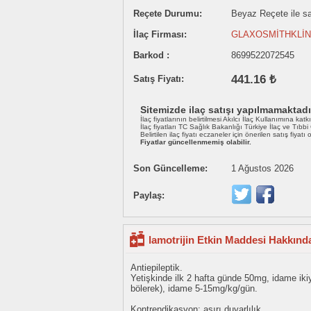
Reçete Durumu:
Beyaz Reçete ile sat
İlaç Firması:
GLAXOSMİTHKLİNE 
Barkod :
8699522072545
441.16 ₺
Satış Fiyatı:
Sitemizde ilaç satışı yapılmamaktadı
İlaç fiyatlarının belirtilmesi Akılcı İlaç Kullanımına katk
İlaç fiyatları TC Sağlık Bakanlığı Türkiye İlaç ve Tıbb
Belirtilen ilaç fiyatı eczaneler için önerilen satış fiyatı
Fiyatlar güncellenmemiş olabilir.
Son Güncelleme:
1 Ağustos 2026
Paylaş:
lamotrijin Etkin Maddesi Hakkında
Antiepileptik.
Yetişkinde ilk 2 hafta günde 50mg, idame iki
bölerek), idame 5-15mg/kg/gün.
Kontrendikasyon; aşırı duyarlılık.