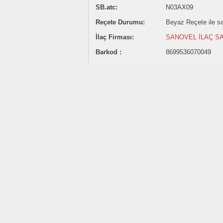
SB.atc:
N03AX09
Reçete Durumu:
Beyaz Reçete ile sat
İlaç Firması:
SANOVEL İLAÇ SA
Barkod :
8699536070049
470.72 ₺
Satış Fiyatı:
Sitemizde ilaç satışı yapılmamaktadı
İlaç fiyatlarının belirtilmesi Akılcı İlaç Kullanımına katk
İlaç fiyatları TC Sağlık Bakanlığı Türkiye İlaç ve Tıbb
Belirtilen ilaç fiyatı eczaneler için önerilen satış fiyatı
Fiyatlar güncellenmemiş olabilir.
Son Güncelleme:
1 Ağustos 2026
Paylaş:
lamotrijin Etkin Maddesi Hakkında
Antiepileptik.
Yetişkinde ilk 2 hafta günde 50mg, idame iki
bölerek), idame 5-15mg/kg/gün.