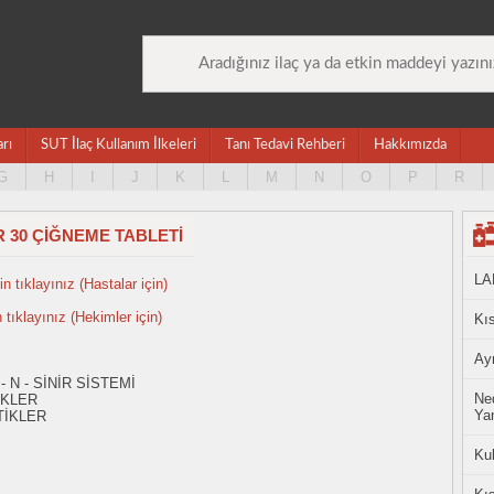
arı
SUT İlaç Kullanım İlkeleri
Tanı Tedavi Rehberi
Hakkımızda
G
H
I
J
K
L
M
N
O
P
R
 30 ÇİĞNEME TABLETİ
LA
n tıklayınız (Hastalar için)
n tıklayınız (Hekimler için)
Kıs
Ayn
- N - SİNİR SİSTEMİ
Ned
İKLER
Yan
TİKLER
Ku