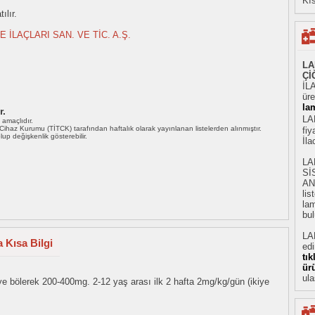
Kıs
ılır.
İLAÇLARI SAN. VE TİC. A.Ş.
LA
Çİ
İL
üre
lam
r.
LA
ı amaçlıdır.
i Cihaz Kurumu (TİTCK) tarafından haftalık olarak yayınlanan listelerden alınmıştır.
fiy
 olup değişkenlik gösterebilir.
İl
LA
Sİ
AN
li
lam
bul
LA
 Kısa Bilgi
ed
tı
ür
ula
ye bölerek 200-400mg. 2-12 yaş arası ilk 2 hafta 2mg/kg/gün (ikiye