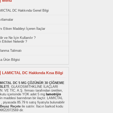
Menü
MICTAL DC Hakkında Genel Bilgi
ıtlamalar
ı Etken Maddeyi İçeren İlaçlar
ir ve Ne İçin Kullanılır ?
 Etkileri Nelerdir ?
llanma Talimatı
a Ürün Bilgisi
LAMICTAL DC Hakkında Kısa Bilgi
MICTAL DC 5 MG ÇÖZÜNÜR 30 ÇİĞNEME
BLETİ
, GLAXOSMİTHKLİNE İLAÇLARI
. VE TİC. A.Ş. firması tarafından üretilen,
r kutu içerisinde YOK adet 5 mg
lamotrijin
in maddesi barındıran bir ilaçtır. LAMICTAL
, piyasada 85.79 ₺ satış fiyatıyla bulunabilir
Beyaz Reçete
ile satılır. İlacın barkod kodu
99522072569 dir.