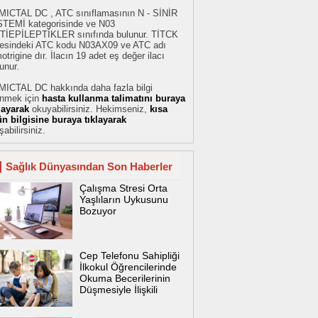
MICTAL DC , ATC sınıflamasının N - SİNİR
STEMİ kategorisinde ve N03
TİEPİLEPTİKLER sınıfında bulunur. TİTCK
stesindeki ATC kodu N03AX09 ve ATC adı
otrigine dır. İlacın 19 adet eş değer ilacı
unur.
MICTAL DC hakkında daha fazla bilgi
inmek için
hasta kullanma talimatını buraya
klayarak
okuyabilirsiniz. Hekimseniz,
kısa
ün bilgisine buraya tıklayarak
şabilirsiniz.
Sağlık Dünyasından Son Haberler
Çalışma Stresi Orta
Yaşlıların Uykusunu
Bozuyor
Cep Telefonu Sahipliği
İlkokul Öğrencilerinde
Okuma Becerilerinin
Düşmesiyle İlişkili