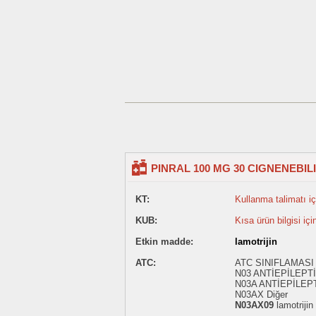
PINRAL 100 MG 30 CIGNENEBIL
KT:
Kullanma talimatı içi
KUB:
Kısa ürün bilgisi içi
Etkin madde:
lamotrijin
ATC:
ATC SINIFLAMASI 
N03 ANTİEPİLEPT
N03A ANTİEPİLEP
N03AX Diğer
N03AX09
lamotrijin