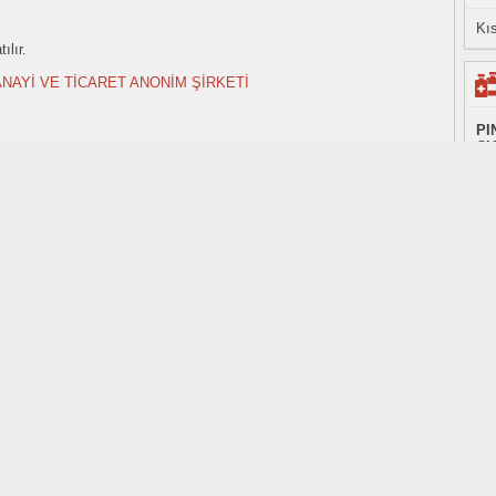
Kıs
ılır.
NAYİ VE TİCARET ANONİM ŞİRKETİ
PI
CI
SA
AN
bi
r.
etk
ı amaçlıdır.
i Cihaz Kurumu (TİTCK) tarafından haftalık olarak yayınlanan listelerden alınmıştır.
piy
 olup değişkenlik gösterebilir.
Be
86
PI
Sİ
AN
li
lam
bul
 Kısa Bilgi
PI
ha
oku
bi
ye bölerek 200-400mg. 2-12 yaş arası ilk 2 hafta 2mg/kg/gün (ikiye