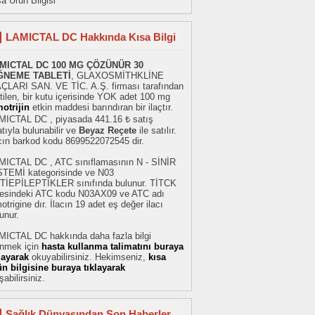
a Ürün Bilgisi
LAMICTAL DC Hakkında Kısa Bilgi
MICTAL DC 100 MG ÇÖZÜNÜR 30
ĞNEME TABLETİ
, GLAXOSMİTHKLİNE
AÇLARI SAN. VE TİC. A.Ş. firması tarafından
tilen, bir kutu içerisinde YOK adet 100 mg
otrijin
etkin maddesi barındıran bir ilaçtır.
MICTAL DC , piyasada 441.16 ₺ satış
atıyla bulunabilir ve
Beyaz Reçete
ile satılır.
acın barkod kodu 8699522072545 dir.
MICTAL DC , ATC sınıflamasının N - SİNİR
STEMİ kategorisinde ve N03
TİEPİLEPTİKLER sınıfında bulunur. TİTCK
stesindeki ATC kodu N03AX09 ve ATC adı
otrigine dır. İlacın 19 adet eş değer ilacı
unur.
MICTAL DC hakkında daha fazla bilgi
inmek için
hasta kullanma talimatını buraya
klayarak
okuyabilirsiniz. Hekimseniz,
kısa
ün bilgisine buraya tıklayarak
şabilirsiniz.
Sağlık Dünyasından Son Haberler