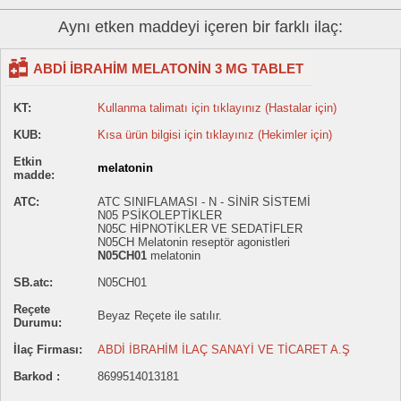
Aynı etken maddeyi içeren bir farklı ilaç:
ABDİ İBRAHİM MELATONİN 3 MG TABLET
KT:
Kullanma talimatı için tıklayınız (Hastalar için)
KUB:
Kısa ürün bilgisi için tıklayınız (Hekimler için)
Etkin
melatonin
madde:
ATC:
ATC SINIFLAMASI - N - SİNİR SİSTEMİ
N05 PSİKOLEPTİKLER
N05C HİPNOTİKLER VE SEDATİFLER
N05CH Melatonin reseptör agonistleri
N05CH01
melatonin
SB.atc:
N05CH01
Reçete
Beyaz Reçete ile satılır.
Durumu:
İlaç Firması:
ABDİ İBRAHİM İLAÇ SANAYİ VE TİCARET A.Ş
Barkod :
8699514013181