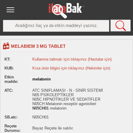
MELABIEM 3 MG TABLET
KT:
Kullanma talimatı için tıklayınız (Hastalar için)
KUB:
Kısa ürün bilgisi için tıklayınız (Hekimler için)
Etkin
melatonin
madde:
ATC:
ATC SINIFLAMASI - N - SİNİR SİSTEMİ
N05 PSİKOLEPTİKLER
N05C HİPNOTİKLER VE SEDATİFLER
N05CH Melatonin reseptör agonistleri
N05CH01
melatonin
SB.atc:
N05CH01
Reçete
Beyaz Reçete ile satılır.
Durumu: