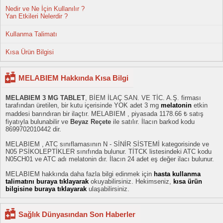
Nedir ve Ne İçin Kullanılır ?
Yan Etkileri Nelerdir ?
Kullanma Talimatı
Kısa Ürün Bilgisi
MELABIEM Hakkında Kısa Bilgi
MELABIEM 3 MG TABLET
, BİEM İLAÇ SAN. VE TİC. A.Ş. firması
tarafından üretilen, bir kutu içerisinde YOK adet 3 mg
melatonin
etkin
maddesi barındıran bir ilaçtır. MELABIEM , piyasada 1178.66 ₺ satış
fiyatıyla bulunabilir ve
Beyaz Reçete
ile satılır. İlacın barkod kodu
8699702010442 dir.
MELABIEM , ATC sınıflamasının N - SİNİR SİSTEMİ kategorisinde ve
N05 PSİKOLEPTİKLER sınıfında bulunur. TİTCK listesindeki ATC kodu
N05CH01 ve ATC adı melatonin dır. İlacın 24 adet eş değer ilacı bulunur.
MELABIEM hakkında daha fazla bilgi edinmek için
hasta kullanma
talimatını buraya tıklayarak
okuyabilirsiniz. Hekimseniz,
kısa ürün
bilgisine buraya tıklayarak
ulaşabilirsiniz.
Sağlık Dünyasından Son Haberler