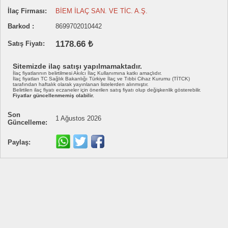
İlaç Firması:
BİEM İLAÇ SAN. VE TİC. A.Ş.
Barkod :
8699702010442
1178.66 ₺
Satış Fiyatı:
Sitemizde ilaç satışı yapılmamaktadır.
İlaç fiyatlarının belirtilmesi Akılcı İlaç Kullanımına katkı amaçlıdır.
İlaç fiyatları TC Sağlık Bakanlığı Türkiye İlaç ve Tıbbi Cihaz Kurumu (TİTCK)
tarafından haftalık olarak yayınlanan listelerden alınmıştır.
Belirtilen ilaç fiyatı eczaneler için önerilen satış fiyatı olup değişkenlik gösterebilir.
Fiyatlar güncellenmemiş olabilir.
Son
1 Ağustos 2026
Güncelleme:
Paylaş: