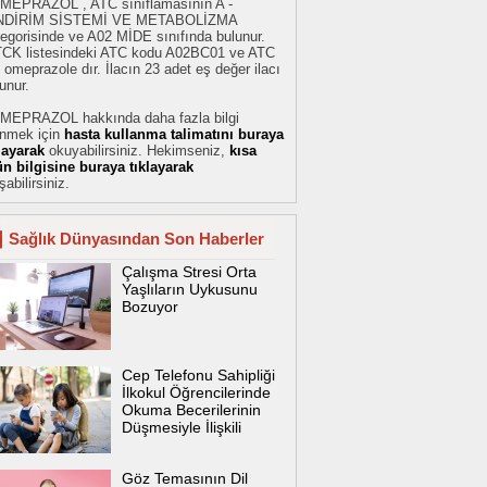
MEPRAZOL , ATC sınıflamasının A -
NDİRİM SİSTEMİ VE METABOLİZMA
egorisinde ve A02 MİDE sınıfında bulunur.
TCK listesindeki ATC kodu A02BC01 ve ATC
 omeprazole dır. İlacın 23 adet eş değer ilacı
unur.
MEPRAZOL hakkında daha fazla bilgi
inmek için
hasta kullanma talimatını buraya
klayarak
okuyabilirsiniz. Hekimseniz,
kısa
ün bilgisine buraya tıklayarak
şabilirsiniz.
Sağlık Dünyasından Son Haberler
Çalışma Stresi Orta
Yaşlıların Uykusunu
Bozuyor
Cep Telefonu Sahipliği
İlkokul Öğrencilerinde
Okuma Becerilerinin
Düşmesiyle İlişkili
Göz Temasının Dil