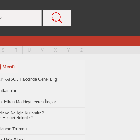
S
T
U
V
X
Y
Z
Menü
PRAISOL Hakkında Genel Bilgi
ıtlamalar
ı Etken Maddeyi İçeren İlaçlar
ir ve Ne İçin Kullanılır ?
 Etkileri Nelerdir ?
llanma Talimatı