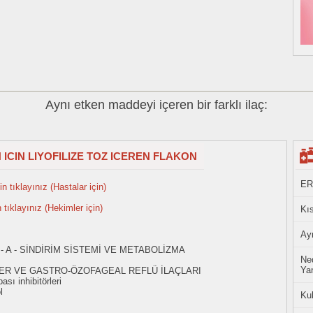
Aynı etken maddeyi içeren bir farklı ilaç:
 ICIN LIYOFILIZE TOZ ICEREN FLAKON
ER
n tıklayınız (Hastalar için)
n tıklayınız (Hekimler için)
Kıs
Ayn
- A - SİNDİRİM SİSTEMİ VE METABOLİZMA
Ned
Yan
SER VE GASTRO-ÖZOFAGEAL REFLÜ İLAÇLARI
ı inhibitörleri
l
Ku