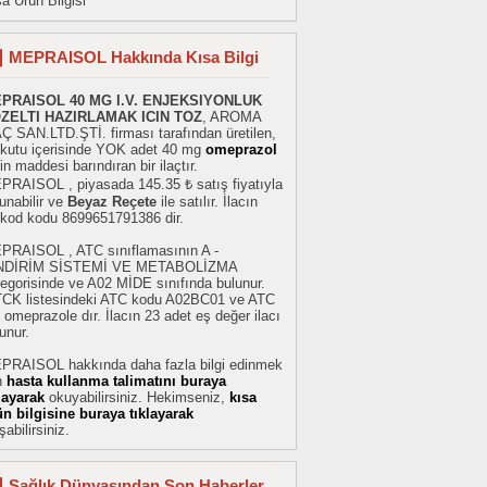
a Ürün Bilgisi
MEPRAISOL Hakkında Kısa Bilgi
PRAISOL 40 MG I.V. ENJEKSIYONLUK
ZELTI HAZIRLAMAK ICIN TOZ
, AROMA
Ç SAN.LTD.ŞTİ. firması tarafından üretilen,
r kutu içerisinde YOK adet 40 mg
omeprazol
in maddesi barındıran bir ilaçtır.
PRAISOL , piyasada 145.35 ₺ satış fiyatıyla
unabilir ve
Beyaz Reçete
ile satılır. İlacın
rkod kodu 8699651791386 dir.
PRAISOL , ATC sınıflamasının A -
NDİRİM SİSTEMİ VE METABOLİZMA
egorisinde ve A02 MİDE sınıfında bulunur.
TCK listesindeki ATC kodu A02BC01 ve ATC
 omeprazole dır. İlacın 23 adet eş değer ilacı
unur.
PRAISOL hakkında daha fazla bilgi edinmek
n
hasta kullanma talimatını buraya
klayarak
okuyabilirsiniz. Hekimseniz,
kısa
ün bilgisine buraya tıklayarak
şabilirsiniz.
Sağlık Dünyasından Son Haberler