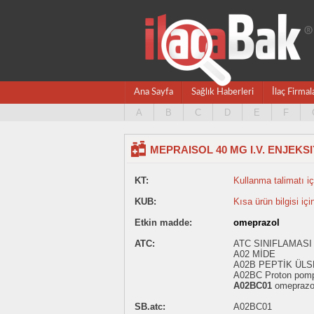
Ana Sayfa
Sağlık Haberleri
İlaç Firmal
A
B
C
D
E
F
MEPRAISOL 40 MG I.V. ENJEKS
KT:
Kullanma talimatı içi
KUB:
Kısa ürün bilgisi içi
Etkin madde:
omeprazol
ATC:
ATC SINIFLAMASI 
A02 MİDE
A02B PEPTİK ÜL
A02BC Proton pompas
A02BC01
omeprazo
SB.atc:
A02BC01