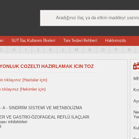
arı
SUT İlaç Kullanım İlkeleri
Tanı Tedavi Rehberi
Hakkımızda
G
H
I
J
K
L
M
N
O
P
R
IYONLUK COZELTI HAZIRLAMAK ICIN TOZ
ME
n tıklayınız (Hastalar için)
n tıklayınız (Hekimler için)
Kıs
Ayn
- A - SİNDİRİM SİSTEMİ VE METABOLİZMA
Ned
Yan
SER VE GASTRO-ÖZOFAGEAL REFLÜ İLAÇLARI
ı inhibitörleri
l
Ku