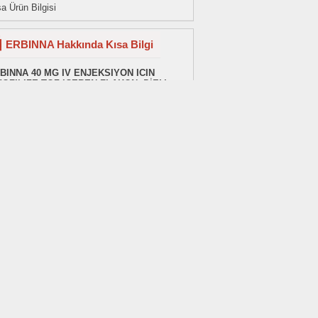
a Ürün Bilgisi
ERBINNA Hakkında Kısa Bilgi
BINNA 40 MG IV ENJEKSIYON ICIN
YOFILIZE TOZ ICEREN FLAKON
, BİEM
AÇ SAN. VE TİC. A.Ş. firması tarafından
tilen, bir kutu içerisinde YOK adet 40 mg
eprazol
etkin maddesi barındıran bir ilaçtır.
INNA , piyasada 151.92 ₺ satış fiyatıyla
unabilir ve
Beyaz Reçete
ile satılır. İlacın
rkod kodu 8699702774092 dir.
BINNA , ATC sınıflamasının A - SİNDİRİM
STEMİ VE METABOLİZMA kategorisinde ve
 MİDE sınıfında bulunur. TİTCK listesindeki
C kodu A02BC01 ve ATC adı omeprazole dır.
cın 23 adet eş değer ilacı bulunur.
BINNA hakkında daha fazla bilgi edinmek
n
hasta kullanma talimatını buraya
klayarak
okuyabilirsiniz. Hekimseniz,
kısa
ün bilgisine buraya tıklayarak
şabilirsiniz.
Sağlık Dünyasından Son Haberler