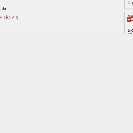
Kıs
ılır.
 TİC. A.Ş.
ER
LI
İL
üre
om
r.
ERB
ı amaçlıdır.
i Cihaz Kurumu (TİTCK) tarafından haftalık olarak yayınlanan listelerden alınmıştır.
bul
 olup değişkenlik gösterebilir.
ba
ER
Sİ
A02
AT
İla
ER
içi
a Kısa Bilgi
tı
ür
ula
itörü.