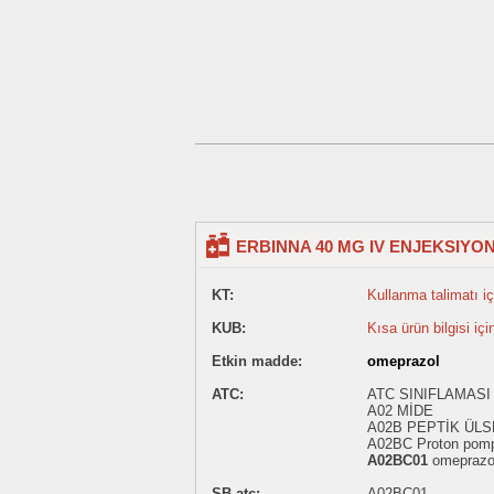
ERBINNA 40 MG IV ENJEKSIYON
KT:
Kullanma talimatı içi
KUB:
Kısa ürün bilgisi içi
Etkin madde:
omeprazol
ATC:
ATC SINIFLAMASI 
A02 MİDE
A02B PEPTİK ÜL
A02BC Proton pompas
A02BC01
omeprazo
SB.atc:
A02BC01