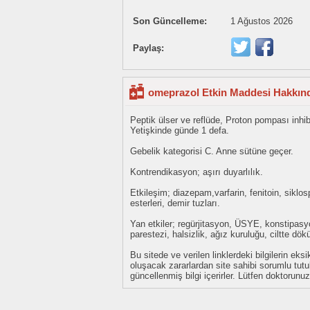
Son Güncelleme:
1 Ağustos 2026
Paylaş:
omeprazol Etkin Maddesi Hakkınd
Peptik ülser ve reflüde, Proton pompası inhib
Yetişkinde günde 1 defa.
Gebelik kategorisi C. Anne sütüne geçer.
Kontrendikasyon; aşırı duyarlılık.
Etkileşim; diazepam,varfarin, fenitoin, siklos
esterleri, demir tuzları.
Yan etkiler; regürjitasyon, ÜSYE, konstipasyo
parestezi, halsizlik, ağız kuruluğu, ciltte dökü
Bu sitede ve verilen linklerdeki bilgilerin 
oluşacak zararlardan site sahibi sorumlu tu
güncellenmiş bilgi içerirler. Lütfen doktorun