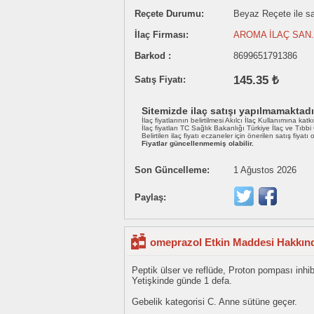
Reçete Durumu:
Beyaz Reçete ile sat
İlaç Firması:
AROMA İLAÇ SAN.
Barkod :
8699651791386
145.35 ₺
Satış Fiyatı:
Sitemizde ilaç satışı yapılmamaktadı
İlaç fiyatlarının belirtilmesi Akılcı İlaç Kullanımına katk
İlaç fiyatları TC Sağlık Bakanlığı Türkiye İlaç ve Tıbb
Belirtilen ilaç fiyatı eczaneler için önerilen satış fiyatı
Fiyatlar güncellenmemiş olabilir.
Son Güncelleme:
1 Ağustos 2026
Paylaş:
omeprazol Etkin Maddesi Hakkınd
Peptik ülser ve reflüde, Proton pompası inhib
Yetişkinde günde 1 defa.
Gebelik kategorisi C. Anne sütüne geçer.