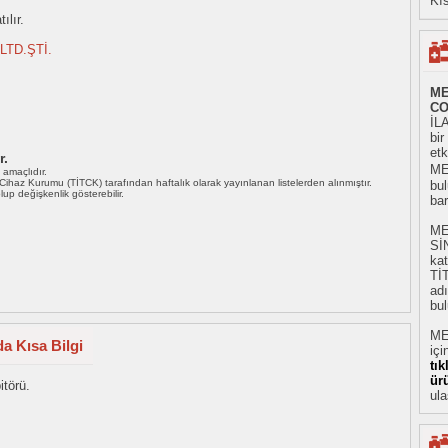
Kıs
ılır.
LTD.ŞTİ.
ME
CO
İLA
bi
etk
r.
ME
ı amaçlıdır.
i Cihaz Kurumu (TİTCK) tarafından haftalık olarak yayınlanan listelerden alınmıştır.
bul
 olup değişkenlik gösterebilir.
ba
ME
Sİ
kat
Tİ
adı
bul
ME
a Kısa Bilgi
içi
tı
ür
itörü.
ula