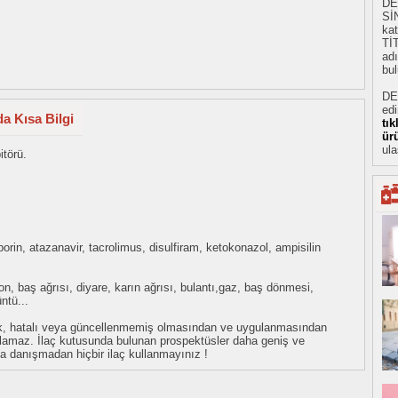
DE
Sİ
kat
Tİ
adı
bul
DE
ed
a Kısa Bilgi
tı
ür
ula
itörü.
porin, atazanavir, tacrolimus, disulfiram, ketokonazol, ampisilin
n, baş ağrısı, diyare, karın ağrısı, bulantı,gaz, baş dönmesi,
ntü...
eksik, hatalı veya güncellenmemiş olmasından ve uygulanmasından
tulamaz. İlaç kutusunda bulunan prospektüsler daha geniş ve
uza danışmadan hiçbir ilaç kullanmayınız !