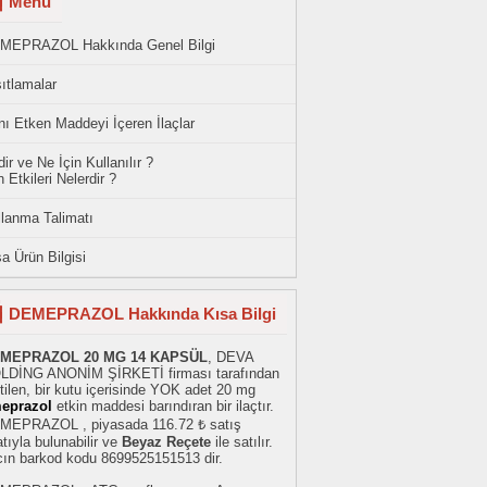
Menü
MEPRAZOL Hakkında Genel Bilgi
ıtlamalar
ı Etken Maddeyi İçeren İlaçlar
ir ve Ne İçin Kullanılır ?
 Etkileri Nelerdir ?
llanma Talimatı
a Ürün Bilgisi
DEMEPRAZOL Hakkında Kısa Bilgi
MEPRAZOL 20 MG 14 KAPSÜL
, DEVA
LDİNG ANONİM ŞİRKETİ firması tarafından
tilen, bir kutu içerisinde YOK adet 20 mg
eprazol
etkin maddesi barındıran bir ilaçtır.
MEPRAZOL , piyasada 116.72 ₺ satış
atıyla bulunabilir ve
Beyaz Reçete
ile satılır.
acın barkod kodu 8699525151513 dir.