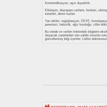
Kontrendikasyon; aşırı duyarlılık.
Etkileşim; diazepam,varfarin, fenitoin, siklos
esterleri, demir tuzları.
Yan etkiler; regürjitasyon, ÜSYE, konstipasyo
parestezi, halsizlik, ağız kuruluğu, ciltte dökü
Bu sitede ve verilen linklerdeki bilgilerin 
oluşacak zararlardan site sahibi sorumlu tu
güncellenmiş bilgi içerirler. Lütfen doktorun