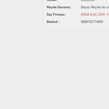
Reçete Durumu:
Beyaz Reçete ile sat
İlaç Firması:
BİEM İLAÇ SAN. VE
Barkod :
8699702774092
151.92 ₺
Satış Fiyatı:
Sitemizde ilaç satışı yapılmamaktadı
İlaç fiyatlarının belirtilmesi Akılcı İlaç Kullanımına katk
İlaç fiyatları TC Sağlık Bakanlığı Türkiye İlaç ve Tıbb
Belirtilen ilaç fiyatı eczaneler için önerilen satış fiyatı
Fiyatlar güncellenmemiş olabilir.
Son Güncelleme:
1 Ağustos 2026
Paylaş:
omeprazol Etkin Maddesi Hakkınd
Peptik ülser ve reflüde, Proton pompası inhib
Yetişkinde günde 1 defa.
Gebelik kategorisi C. Anne sütüne geçer.