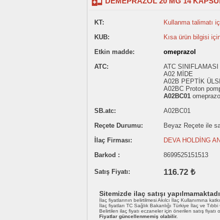
DEMEPRAZOL 20 MG 14 KAPSÜ
KT:
Kullanma talimatı içi
KUB:
Kısa ürün bilgisi içi
Etkin madde:
omeprazol
ATC:
ATC SINIFLAMASI 
A02 MİDE
A02B PEPTİK ÜL
A02BC Proton pompas
A02BC01
omeprazo
SB.atc:
A02BC01
Reçete Durumu:
Beyaz Reçete ile sat
İlaç Firması:
DEVA HOLDİNG AN
Barkod :
8699525151513
116.72 ₺
Satış Fiyatı:
Sitemizde ilaç satışı yapılmamaktadı
İlaç fiyatlarının belirtilmesi Akılcı İlaç Kullanımına katk
İlaç fiyatları TC Sağlık Bakanlığı Türkiye İlaç ve Tıbb
Belirtilen ilaç fiyatı eczaneler için önerilen satış fiyatı
Fiyatlar güncellenmemiş olabilir.