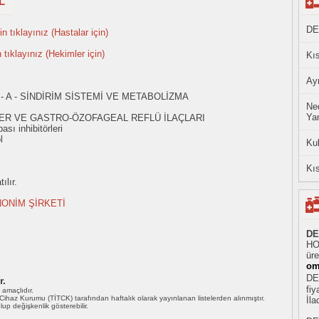
L
DE
n tıklayınız (Hastalar için)
n tıklayınız (Hekimler için)
Kıs
Ayn
- A - SİNDİRİM SİSTEMİ VE METABOLİZMA
Ned
Yan
SER VE GASTRO-ÖZOFAGEAL REFLÜ İLAÇLARI
ı inhibitörleri
l
Ku
Kıs
ılır.
ONİM ŞİRKETİ
DE
HO
üre
om
DE
r.
fiy
ı amaçlıdır.
i Cihaz Kurumu (TİTCK) tarafından haftalık olarak yayınlanan listelerden alınmıştır.
İl
 olup değişkenlik gösterebilir.