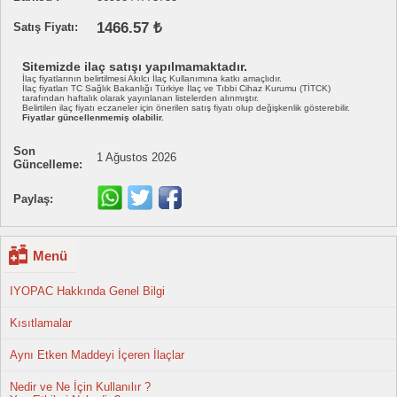
1466.57 ₺
Satış Fiyatı:
Sitemizde ilaç satışı yapılmamaktadır.
İlaç fiyatlarının belirtilmesi Akılcı İlaç Kullanımına katkı amaçlıdır.
İlaç fiyatları TC Sağlık Bakanlığı Türkiye İlaç ve Tıbbi Cihaz Kurumu (TİTCK)
tarafından haftalık olarak yayınlanan listelerden alınmıştır.
Belirtilen ilaç fiyatı eczaneler için önerilen satış fiyatı olup değişkenlik gösterebilir.
Fiyatlar güncellenmemiş olabilir.
Son
1 Ağustos 2026
Güncelleme:
Paylaş:
Menü
IYOPAC Hakkında Genel Bilgi
Kısıtlamalar
Aynı Etken Maddeyi İçeren İlaçlar
Nedir ve Ne İçin Kullanılır ?