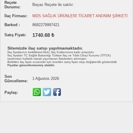
Reçete
Beyaz Reçete ile satılır.
Durumu:
İlaç Firması:
MDS SAĞLIK ÜRÜNLERİ TİCARET ANONİM ŞİRKETİ
Barkod :
8682279997421
1740.68 ₺
Satış Fiyatı:
Sitemizde ilaç satışı yapılmamaktadır.
İlaç fiyatlarının belirtilmesi Akılcı İlaç Kullanımına katkı amaçlıdır.
İlaç fiyatları TC Sağlık Bakanlığı Türkiye İlaç ve Tıbbi Cihaz Kurumu (TİTCK)
tarafından haftalık olarak yayınlanan listelerden alınmıştır.
Belirtilen ilaç fiyatı eczaneler için önerilen satış fiyatı olup değişkenlik gösterebilir.
Fiyatlar güncellenmemiş olabilir.
Son
1 Ağustos 2026
Güncelleme:
Paylaş: