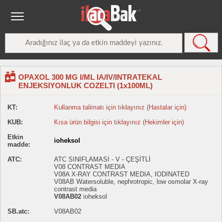
OPAXOL 300 MG I/ML IA/IV/INTRATEKAL
ENJEKSIYONLUK COZELTI (1x100ML)
KT:
Kullanma talimatı için tıklayınız (Hastalar için)
KUB:
Kısa ürün bilgisi için tıklayınız (Hekimler için)
Etkin
ioheksol
madde:
ATC:
ATC SINIFLAMASI - V - ÇEŞİTLİ
V08 CONTRAST MEDIA
V08A X-RAY CONTRAST MEDIA, IODINATED
V08AB Watersoluble, nephrotropic, low osmolar X-ray
contrast media
V08AB02
ioheksol
SB.atc:
V08AB02