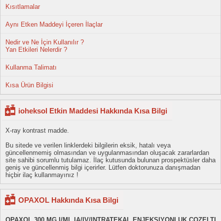
Kısıtlamalar
Aynı Etken Maddeyi İçeren İlaçlar
Nedir ve Ne İçin Kullanılır ?
Yan Etkileri Nelerdir ?
Kullanma Talimatı
Kısa Ürün Bilgisi
ioheksol Etkin Maddesi Hakkında Kısa Bilgi
X-ray kontrast madde.
Bu sitede ve verilen linklerdeki bilgilerin eksik, hatalı veya
güncellenmemiş olmasından ve uygulanmasından oluşacak zararlardan
site sahibi sorumlu tutulamaz. İlaç kutusunda bulunan prospektüsler daha
geniş ve güncellenmiş bilgi içerirler. Lütfen doktorunuza danışmadan
hiçbir ilaç kullanmayınız !
OPAXOL Hakkında Kısa Bilgi
OPAXOL 300 MG I/ML IA/IV/INTRATEKAL ENJEKSIYONLUK COZELTI