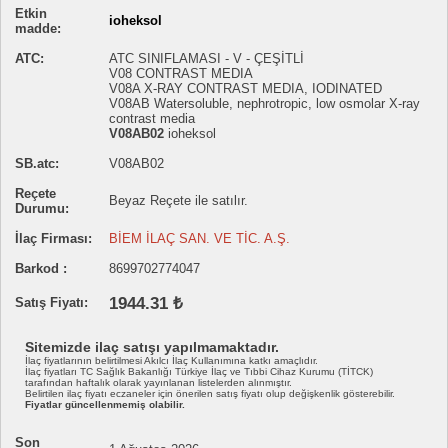
Etkin
ioheksol
madde:
ATC:
ATC SINIFLAMASI - V - ÇEŞİTLİ
V08 CONTRAST MEDIA
V08A X-RAY CONTRAST MEDIA, IODINATED
V08AB Watersoluble, nephrotropic, low osmolar X-ray
contrast media
V08AB02
ioheksol
SB.atc:
V08AB02
Reçete
Beyaz Reçete ile satılır.
Durumu:
İlaç Firması:
BİEM İLAÇ SAN. VE TİC. A.Ş.
Barkod :
8699702774047
1944.31 ₺
Satış Fiyatı:
Sitemizde ilaç satışı yapılmamaktadır.
İlaç fiyatlarının belirtilmesi Akılcı İlaç Kullanımına katkı amaçlıdır.
İlaç fiyatları TC Sağlık Bakanlığı Türkiye İlaç ve Tıbbi Cihaz Kurumu (TİTCK)
tarafından haftalık olarak yayınlanan listelerden alınmıştır.
Belirtilen ilaç fiyatı eczaneler için önerilen satış fiyatı olup değişkenlik gösterebilir.
Fiyatlar güncellenmemiş olabilir.
Son