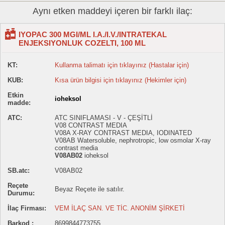
Aynı etken maddeyi içeren bir farklı ilaç:
IYOPAC 300 MGI/ML I.A./I.V./INTRATEKAL
ENJEKSIYONLUK COZELTI, 100 ML
KT:
Kullanma talimatı için tıklayınız (Hastalar için)
KUB:
Kısa ürün bilgisi için tıklayınız (Hekimler için)
Etkin
ioheksol
madde:
ATC:
ATC SINIFLAMASI - V - ÇEŞİTLİ
V08 CONTRAST MEDIA
V08A X-RAY CONTRAST MEDIA, IODINATED
V08AB Watersoluble, nephrotropic, low osmolar X-ray
contrast media
V08AB02
ioheksol
SB.atc:
V08AB02
Reçete
Beyaz Reçete ile satılır.
Durumu:
İlaç Firması:
VEM İLAÇ SAN. VE TİC. ANONİM ŞİRKETİ
Barkod :
8699844773755