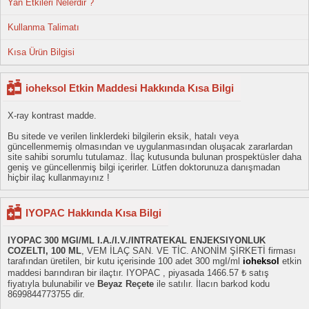
Yan Etkileri Nelerdir ?
Kullanma Talimatı
Kısa Ürün Bilgisi
ioheksol Etkin Maddesi Hakkında Kısa Bilgi
X-ray kontrast madde.
Bu sitede ve verilen linklerdeki bilgilerin eksik, hatalı veya
güncellenmemiş olmasından ve uygulanmasından oluşacak zararlardan
site sahibi sorumlu tutulamaz. İlaç kutusunda bulunan prospektüsler daha
geniş ve güncellenmiş bilgi içerirler. Lütfen doktorunuza danışmadan
hiçbir ilaç kullanmayınız !
IYOPAC Hakkında Kısa Bilgi
IYOPAC 300 MGI/ML I.A./I.V./INTRATEKAL ENJEKSIYONLUK
COZELTI, 100 ML
, VEM İLAÇ SAN. VE TİC. ANONİM ŞİRKETİ firması
tarafından üretilen, bir kutu içerisinde 100 adet 300 mgI/ml
ioheksol
etkin
maddesi barındıran bir ilaçtır. IYOPAC , piyasada 1466.57 ₺ satış
fiyatıyla bulunabilir ve
Beyaz Reçete
ile satılır. İlacın barkod kodu
8699844773755 dir.