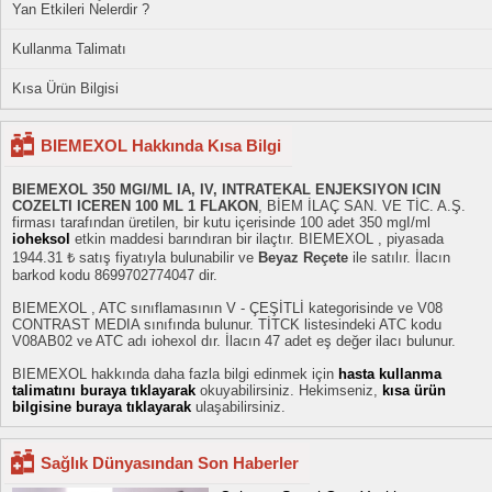
Yan Etkileri Nelerdir ?
Kullanma Talimatı
Kısa Ürün Bilgisi
BIEMEXOL Hakkında Kısa Bilgi
BIEMEXOL 350 MGI/ML IA, IV, INTRATEKAL ENJEKSIYON ICIN
COZELTI ICEREN 100 ML 1 FLAKON
, BİEM İLAÇ SAN. VE TİC. A.Ş.
firması tarafından üretilen, bir kutu içerisinde 100 adet 350 mgI/ml
ioheksol
etkin maddesi barındıran bir ilaçtır. BIEMEXOL , piyasada
1944.31 ₺ satış fiyatıyla bulunabilir ve
Beyaz Reçete
ile satılır. İlacın
barkod kodu 8699702774047 dir.
BIEMEXOL , ATC sınıflamasının V - ÇEŞİTLİ kategorisinde ve V08
CONTRAST MEDIA sınıfında bulunur. TİTCK listesindeki ATC kodu
V08AB02 ve ATC adı iohexol dır. İlacın 47 adet eş değer ilacı bulunur.
BIEMEXOL hakkında daha fazla bilgi edinmek için
hasta kullanma
talimatını buraya tıklayarak
okuyabilirsiniz. Hekimseniz,
kısa ürün
bilgisine buraya tıklayarak
ulaşabilirsiniz.
Sağlık Dünyasından Son Haberler