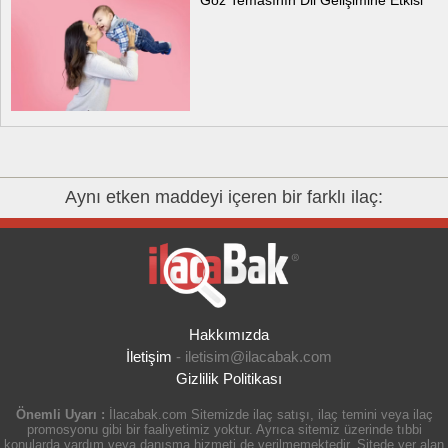
Göz Temasının Dil Gelişimine Etkisi
Aynı etken maddeyi içeren bir farklı ilaç:
Hakkımızda
İletişim
-
iletisim@ilacabak.com
Gizlilik Politikası
Önemli Uyarı :
İlacabak.com Sitemizde ilaç satışı, ilaç temini veya ilaç
promosyonu gibi bir faaliyetimiz yoktur. Ayrıca sitemiz üzerinde tıbbi
konularda yardım veya danışma hizmeti de verilmemektedir. Sitede yer alan