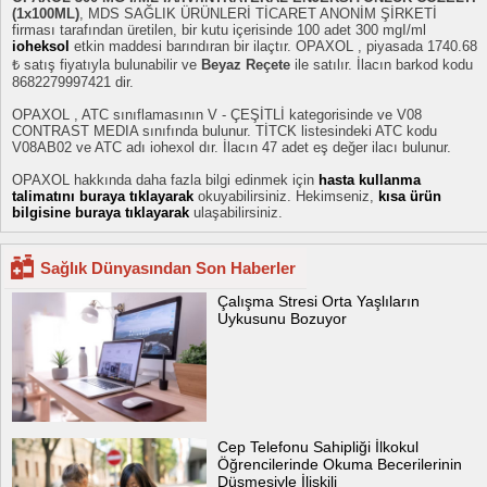
(1x100ML)
, MDS SAĞLIK ÜRÜNLERİ TİCARET ANONİM ŞİRKETİ
firması tarafından üretilen, bir kutu içerisinde 100 adet 300 mgI/ml
ioheksol
etkin maddesi barındıran bir ilaçtır. OPAXOL , piyasada 1740.68
₺ satış fiyatıyla bulunabilir ve
Beyaz Reçete
ile satılır. İlacın barkod kodu
8682279997421 dir.
OPAXOL , ATC sınıflamasının V - ÇEŞİTLİ kategorisinde ve V08
CONTRAST MEDIA sınıfında bulunur. TİTCK listesindeki ATC kodu
V08AB02 ve ATC adı iohexol dır. İlacın 47 adet eş değer ilacı bulunur.
OPAXOL hakkında daha fazla bilgi edinmek için
hasta kullanma
talimatını buraya tıklayarak
okuyabilirsiniz. Hekimseniz,
kısa ürün
bilgisine buraya tıklayarak
ulaşabilirsiniz.
Sağlık Dünyasından Son Haberler
Çalışma Stresi Orta Yaşlıların
Uykusunu Bozuyor
Cep Telefonu Sahipliği İlkokul
Öğrencilerinde Okuma Becerilerinin
Düşmesiyle İlişkili