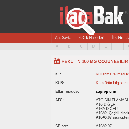
Ana Sayfa
Sağlık Haberleri
İlaç Firmal
A
B
C
D
E
F
PEKUTIN 100 MG COZUNEBILIR
KT:
Kullanma talimatı içi
KUB:
Kısa ürün bilgisi içi
Etkin madde:
sapropterin
ATC:
ATC SINIFLAMASI 
A16 DİĞER
A16A DİĞER
A16AX Çeşitli sindi
A16AX07
sapropter
SB.atc:
A16AX07