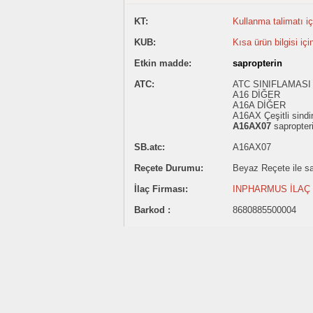
KT:
Kullanma talimatı içi
KUB:
Kısa ürün bilgisi içi
Etkin madde:
sapropterin
ATC:
ATC SINIFLAMASI 
A16 DİĞER
A16A DİĞER
A16AX Çeşitli sindi
A16AX07
sapropter
SB.atc:
A16AX07
Reçete Durumu:
Beyaz Reçete ile sat
İlaç Firması:
INPHARMUS İLAÇ 
Barkod :
8680885500004
20416.84 ₺
Satış Fiyatı:
Sitemizde ilaç satışı yapılmamaktadı
İlaç fiyatlarının belirtilmesi Akılcı İlaç Kullanımına katk
İlaç fiyatları TC Sağlık Bakanlığı Türkiye İlaç ve Tıbb
Belirtilen ilaç fiyatı eczaneler için önerilen satış fiyatı
Fiyatlar güncellenmemiş olabilir.