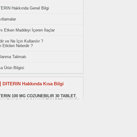
TERIN Hakkında Genel Bilgi
ıtlamalar
ı Etken Maddeyi İçeren İlaçlar
ir ve Ne İçin Kullanılır ?
 Etkileri Nelerdir ?
llanma Talimatı
a Ürün Bilgisi
DITERIN Hakkında Kısa Bilgi
TERIN 100 MG COZUNEBILIR 30 TABLET
,
PHARMUS İLAÇ SANAYİ TİCARET ANONİM
KETİ firması tarafından üretilen, bir kutu
erisinde YOK adet 100 mg
sapropterin
etkin
desi barındıran bir ilaçtır. DITERIN ,
asada 20416.84 ₺ satış fiyatıyla bulunabilir
Beyaz Reçete
ile satılır. İlacın barkod kodu
80885500004 dir.