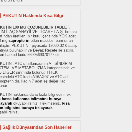
a Ürün Bilgisi
PEKUTIN Hakkında Kısa Bilgi
KUTIN 100 MG COZUNEBILIR TABLET
,
LİM İLAÇ SANAYİİ VE TİCARET A.Ş. firması
afından üretilen, bir kutu içerisinde YOK adet
0 mg
sapropterin
etkin maddesi barındıran
 ilaçtır. PEKUTIN , piyasada 12030.32 ₺ satış
atıyla bulunabilir ve
Beyaz Reçete
ile satılır.
acın barkod kodu 8699569070177 dir.
KUTIN , ATC sınıflamasının A - SİNDİRİM
STEMİ VE METABOLİZMA kategorisinde ve
6 DİĞER sınıfında bulunur. TİTCK
stesindeki ATC kodu A16AX07 ve ATC adı
ropterin dır. İlacın 7 adet eş değer ilacı
unur.
KUTIN hakkında daha fazla bilgi edinmek
n
hasta kullanma talimatını buraya
klayarak
okuyabilirsiniz. Hekimseniz,
kısa
ün bilgisine buraya tıklayarak
şabilirsiniz.
Sağlık Dünyasından Son Haberler