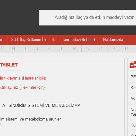
arı
SUT İlaç Kullanım İlkeleri
Tanı Tedavi Rehberi
Hakkımızda
G
H
I
J
K
L
M
N
O
P
R
 TABLET
PE
n tıklayınız (Hastalar için)
n tıklayınız (Hekimler için)
Kıs
Ayn
- A - SİNDİRİM SİSTEMİ VE METABOLİZMA
Ned
Yan
rim sistemi ve metabolizma ürünleri
in
Ku