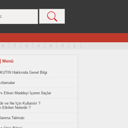
S
T
U
V
X
Y
Z
Menü
KUTIN Hakkında Genel Bilgi
ıtlamalar
ı Etken Maddeyi İçeren İlaçlar
ir ve Ne İçin Kullanılır ?
 Etkileri Nelerdir ?
llanma Talimatı