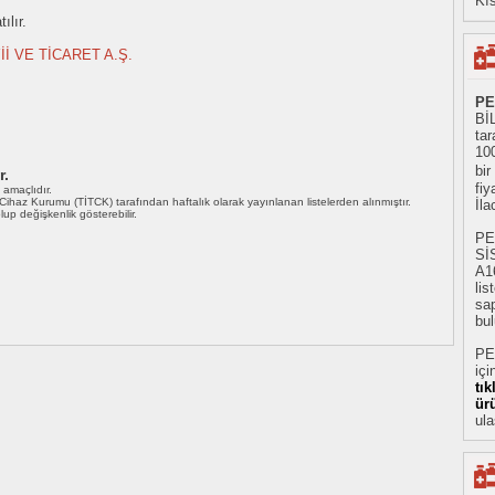
Kıs
ılır.
İİ VE TİCARET A.Ş.
PE
Bİ
tar
10
bir
r.
fiy
ı amaçlıdır.
i Cihaz Kurumu (TİTCK) tarafından haftalık olarak yayınlanan listelerden alınmıştır.
İl
 olup değişkenlik gösterebilir.
PE
Sİ
A1
li
sap
bul
PE
içi
tı
ür
ula