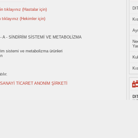
DI
n tıklayınız (Hastalar için)
n tıklayınız (Hekimler için)
Kıs
Ayn
- A - SİNDİRİM SİSTEMİ VE METABOLİZMA
Ned
Yan
rim sistemi ve metabolizma ürünleri
in
Ku
Kıs
ılır.
SANAYİ TİCARET ANONİM ŞİRKETİ
DI
IN
ŞİR
iç
mad
r.
piy
ı amaçlıdır.
i Cihaz Kurumu (TİTCK) tarafından haftalık olarak yayınlanan listelerden alınmıştır.
ve
 olup değişkenlik gösterebilir.
86