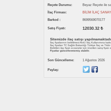
Reçete Durumu:
Beyaz Reçete ile sat
İlaç Firması:
BİLİM İLAÇ SANAY
Barkod :
8699569070177
12030.32 ₺
Satış Fiyatı:
Sitemizde ilaç satışı yapılmamaktadı
İlaç fiyatlarının belirtilmesi Akılcı İlaç Kullanımına katk
İlaç fiyatları TC Sağlık Bakanlığı Türkiye İlaç ve Tıbb
Belirtilen ilaç fiyatı eczaneler için önerilen satış fiyatı
Fiyatlar güncellenmemiş olabilir.
Son Güncelleme:
1 Ağustos 2026
Paylaş: