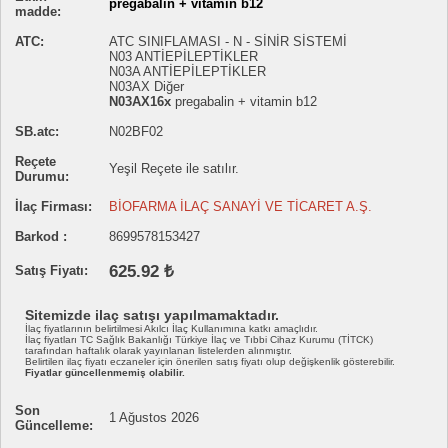
pregabalin + vitamin b12
madde:
ATC:
ATC SINIFLAMASI - N - SİNİR SİSTEMİ
N03 ANTİEPİLEPTİKLER
N03A ANTİEPİLEPTİKLER
N03AX Diğer
N03AX16x
pregabalin + vitamin b12
SB.atc:
N02BF02
Reçete
Yeşil Reçete ile satılır.
Durumu:
İlaç Firması:
BİOFARMA İLAÇ SANAYİ VE TİCARET A.Ş.
Barkod :
8699578153427
625.92 ₺
Satış Fiyatı:
Sitemizde ilaç satışı yapılmamaktadır.
İlaç fiyatlarının belirtilmesi Akılcı İlaç Kullanımına katkı amaçlıdır.
İlaç fiyatları TC Sağlık Bakanlığı Türkiye İlaç ve Tıbbi Cihaz Kurumu (TİTCK)
tarafından haftalık olarak yayınlanan listelerden alınmıştır.
Belirtilen ilaç fiyatı eczaneler için önerilen satış fiyatı olup değişkenlik gösterebilir.
Fiyatlar güncellenmemiş olabilir.
Son
1 Ağustos 2026
Güncelleme: