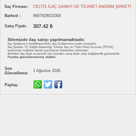
İlaç Firması:
CELTİS İLAÇ SANAYİ VE TİCARET ANONİM ŞİRKETİ
Barkod :
8697929023368
307.42 ₺
Satış Fiyatı:
Sitemizde ilaç satışı yapılmamaktadır.
İlaç fiyatlarının belirtilmesi Akılcı İlaç Kullanımına katkı amaçlıdır.
İlaç fiyatları TC Sağlık Bakanlığı Türkiye İlaç ve Tıbbi Cihaz Kurumu (TİTCK)
tarafından haftalık olarak yayınlanan listelerden alınmıştır.
Belirtilen ilaç fiyatı eczaneler için önerilen satış fiyatı olup değişkenlik gösterebilir.
Fiyatlar güncellenmemiş olabilir.
Son
1 Ağustos 2026
Güncelleme:
Paylaş: