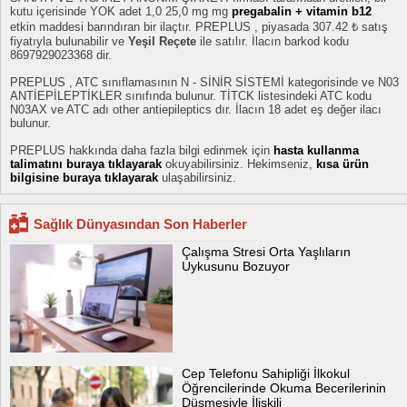
kutu içerisinde YOK adet 1,0 25,0 mg mg
pregabalin + vitamin b12
etkin maddesi barındıran bir ilaçtır. PREPLUS , piyasada 307.42 ₺ satış
fiyatıyla bulunabilir ve
Yeşil Reçete
ile satılır. İlacın barkod kodu
8697929023368 dir.
PREPLUS , ATC sınıflamasının N - SİNİR SİSTEMİ kategorisinde ve N03
ANTİEPİLEPTİKLER sınıfında bulunur. TİTCK listesindeki ATC kodu
N03AX ve ATC adı other antiepileptics dır. İlacın 18 adet eş değer ilacı
bulunur.
PREPLUS hakkında daha fazla bilgi edinmek için
hasta kullanma
talimatını buraya tıklayarak
okuyabilirsiniz. Hekimseniz,
kısa ürün
bilgisine buraya tıklayarak
ulaşabilirsiniz.
Sağlık Dünyasından Son Haberler
Çalışma Stresi Orta Yaşlıların
Uykusunu Bozuyor
Cep Telefonu Sahipliği İlkokul
Öğrencilerinde Okuma Becerilerinin
Düşmesiyle İlişkili