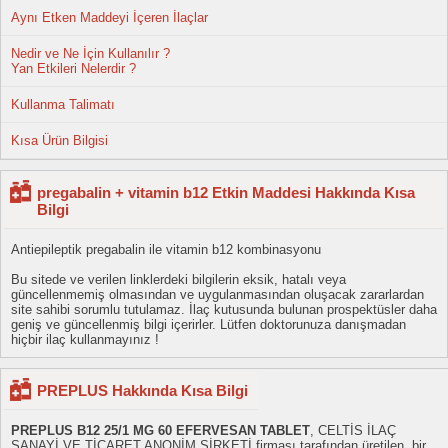
Aynı Etken Maddeyi İçeren İlaçlar
Nedir ve Ne İçin Kullanılır ?
Yan Etkileri Nelerdir ?
Kullanma Talimatı
Kısa Ürün Bilgisi
pregabalin + vitamin b12 Etkin Maddesi Hakkında Kısa
Bilgi
Antiepileptik pregabalin ile vitamin b12 kombinasyonu
Bu sitede ve verilen linklerdeki bilgilerin eksik, hatalı veya
güncellenmemiş olmasından ve uygulanmasından oluşacak zararlardan
site sahibi sorumlu tutulamaz. İlaç kutusunda bulunan prospektüsler daha
geniş ve güncellenmiş bilgi içerirler. Lütfen doktorunuza danışmadan
hiçbir ilaç kullanmayınız !
PREPLUS Hakkında Kısa Bilgi
PREPLUS B12 25/1 MG 60 EFERVESAN TABLET
, CELTİS İLAÇ
SANAYİ VE TİCARET ANONİM ŞİRKETİ firması tarafından üretilen, bir