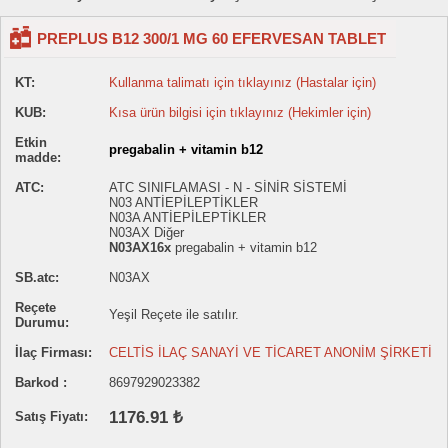
PREPLUS B12 300/1 MG 60 EFERVESAN TABLET
KT:
Kullanma talimatı için tıklayınız (Hastalar için)
KUB:
Kısa ürün bilgisi için tıklayınız (Hekimler için)
Etkin
pregabalin + vitamin b12
madde:
ATC:
ATC SINIFLAMASI - N - SİNİR SİSTEMİ
N03 ANTİEPİLEPTİKLER
N03A ANTİEPİLEPTİKLER
N03AX Diğer
N03AX16x
pregabalin + vitamin b12
SB.atc:
N03AX
Reçete
Yeşil Reçete ile satılır.
Durumu:
İlaç Firması:
CELTİS İLAÇ SANAYİ VE TİCARET ANONİM ŞİRKETİ
Barkod :
8697929023382
1176.91 ₺
Satış Fiyatı: