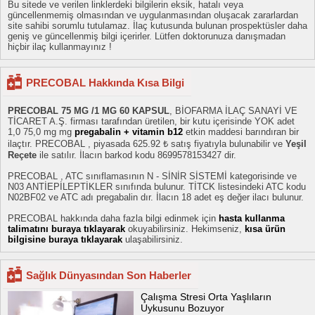
Bu sitede ve verilen linklerdeki bilgilerin eksik, hatalı veya
güncellenmemiş olmasından ve uygulanmasından oluşacak zararlardan
site sahibi sorumlu tutulamaz. İlaç kutusunda bulunan prospektüsler daha
geniş ve güncellenmiş bilgi içerirler. Lütfen doktorunuza danışmadan
hiçbir ilaç kullanmayınız !
PRECOBAL Hakkında Kısa Bilgi
PRECOBAL 75 MG /1 MG 60 KAPSUL
, BİOFARMA İLAÇ SANAYİ VE
TİCARET A.Ş. firması tarafından üretilen, bir kutu içerisinde YOK adet
1,0 75,0 mg mg
pregabalin + vitamin b12
etkin maddesi barındıran bir
ilaçtır. PRECOBAL , piyasada 625.92 ₺ satış fiyatıyla bulunabilir ve
Yeşil
Reçete
ile satılır. İlacın barkod kodu 8699578153427 dir.
PRECOBAL , ATC sınıflamasının N - SİNİR SİSTEMİ kategorisinde ve
N03 ANTİEPİLEPTİKLER sınıfında bulunur. TİTCK listesindeki ATC kodu
N02BF02 ve ATC adı pregabalin dır. İlacın 18 adet eş değer ilacı bulunur.
PRECOBAL hakkında daha fazla bilgi edinmek için
hasta kullanma
talimatını buraya tıklayarak
okuyabilirsiniz. Hekimseniz,
kısa ürün
bilgisine buraya tıklayarak
ulaşabilirsiniz.
Sağlık Dünyasından Son Haberler
Çalışma Stresi Orta Yaşlıların
Uykusunu Bozuyor