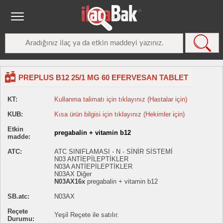
PREPLUS B12 25/1 MG 60 EFERVESAN TABLET
KT:
Kullanma talimatı için tıklayınız (Hastalar için)
KUB:
Kısa ürün bilgisi için tıklayınız (Hekimler için)
Etkin
pregabalin + vitamin b12
madde:
ATC:
ATC SINIFLAMASI - N - SİNİR SİSTEMİ
N03 ANTİEPİLEPTİKLER
N03A ANTİEPİLEPTİKLER
N03AX Diğer
N03AX16x
pregabalin + vitamin b12
SB.atc:
N03AX
Reçete
Yeşil Reçete ile satılır.
Durumu: