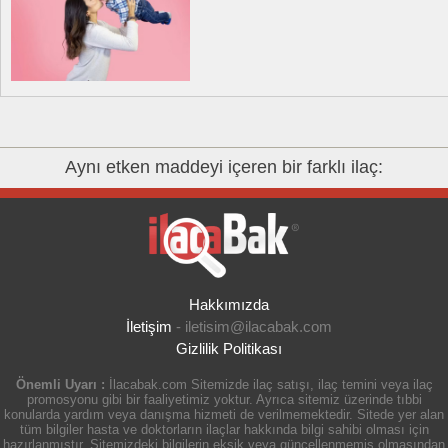
Aynı etken maddeyi içeren bir farklı ilaç:
Hakkımızda
İletişim
-
iletisim@ilacabak.com
Gizlilik Politikası
Önemli Uyarı :
İlacabak.com Sitemizde ilaç satışı, ilaç temini veya ilaç
promosyonu gibi bir faaliyetimiz yoktur. Ayrıca sitemiz üzerinde tıbbi
konularda yardım veya danışma hizmeti de verilmemektedir. Sitede yer alan
tüm bilgiler hasta ve doktorların ilaçlar hakkında bilgi sahibi olması için
hazırlanmıştır. Sitemizdeki bilgilerin eksik veya güncellenmemiş olmasından