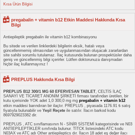
Kısa Ürün Bilgisi
pregabalin + vitamin b12 Etkin Maddesi Hakkında Kısa
Bilgi
Antiepileptik pregabalin ile vitamin b12 kombinasyonu
Bu sitede ve verilen linklerdeki bilgilerin eksik, hatalı veya
güncellenmemiş olmasından ve uygulanmasından oluşacak zararlardan
site sahibi sorumlu tutulamaz. İlaç kutusunda bulunan prospektüsler daha
geniş ve güncellenmiş bilgi içerirler. Lütfen doktorunuza danışmadan
hiçbir ilaç kullanmayınız !
PREPLUS Hakkında Kısa Bilgi
PREPLUS B12 300/1 MG 60 EFERVESAN TABLET
, CELTİS İLAÇ
SANAYİ VE TİCARET ANONİM ŞİRKETİ firması tarafından üretilen, bir
kutu içerisinde YOK adet 1,0 300,0 mg mg
pregabalin + vitamin b12
etkin maddesi barındıran bir ilaçtır. PREPLUS , piyasada 1176.91 ₺ satış
fiyatıyla bulunabilir ve
Yeşil Reçete
ile satılır. İlacın barkod kodu
8697929023382 dir.
PREPLUS , ATC sınıflamasının N - SİNİR SİSTEMİ kategorisinde ve N03
ANTİEPİLEPTİKLER sınıfında bulunur. TİTCK listesindeki ATC kodu
N03AX ve ATC adı Other antiepileptics dır. İlacın 18 adet eş değer ilacı