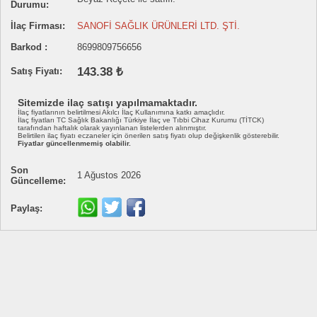
Durumu:
İlaç Firması:
SANOFİ SAĞLIK ÜRÜNLERİ LTD. ŞTİ.
Barkod :
8699809756656
143.38 ₺
Satış Fiyatı:
Sitemizde ilaç satışı yapılmamaktadır.
İlaç fiyatlarının belirtilmesi Akılcı İlaç Kullanımına katkı amaçlıdır.
İlaç fiyatları TC Sağlık Bakanlığı Türkiye İlaç ve Tıbbi Cihaz Kurumu (TİTCK)
tarafından haftalık olarak yayınlanan listelerden alınmıştır.
Belirtilen ilaç fiyatı eczaneler için önerilen satış fiyatı olup değişkenlik gösterebilir.
Fiyatlar güncellenmemiş olabilir.
Son
1 Ağustos 2026
Güncelleme:
Paylaş: