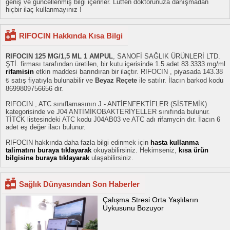
geniş ve güncellenmiş bilgi içerirler. Lütfen doktorunuza danışmadan
hiçbir ilaç kullanmayınız !
RIFOCIN Hakkında Kısa Bilgi
RIFOCIN 125 MG/1,5 ML 1 AMPUL
, SANOFİ SAĞLIK ÜRÜNLERİ LTD.
ŞTİ. firması tarafından üretilen, bir kutu içerisinde 1.5 adet 83.3333 mg/ml
rifamisin
etkin maddesi barındıran bir ilaçtır. RIFOCIN , piyasada 143.38
₺ satış fiyatıyla bulunabilir ve
Beyaz Reçete
ile satılır. İlacın barkod kodu
8699809756656 dir.
RIFOCIN , ATC sınıflamasının J - ANTİENFEKTİFLER (SİSTEMİK)
kategorisinde ve J04 ANTİMİKOBAKTERİYELLER sınıfında bulunur.
TİTCK listesindeki ATC kodu J04AB03 ve ATC adı rifamycin dır. İlacın 6
adet eş değer ilacı bulunur.
RIFOCIN hakkında daha fazla bilgi edinmek için
hasta kullanma
talimatını buraya tıklayarak
okuyabilirsiniz. Hekimseniz,
kısa ürün
bilgisine buraya tıklayarak
ulaşabilirsiniz.
Sağlık Dünyasından Son Haberler
Çalışma Stresi Orta Yaşlıların
Uykusunu Bozuyor