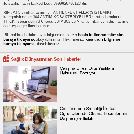
ile satılır. İlacın barkod kodu 8699828750123 dir.
RIF , ATC sınıflamasının J - ANTİENFEKTİFLER (SİSTEMİK)
kategorisinde ve J04 ANTİMİKOBAKTERİYELLER sınıfında bulunur.
TİTCK listesindeki ATC kodu J04AB03 ve ATC adı rifamycin dır. İlacın 6
adet eş değer ilacı bulunur.
RIF hakkında daha fazla bilgi edinmek için
hasta kullanma talimatını
buraya tıklayarak
okuyabilirsiniz. Hekimseniz,
kısa ürün bilgisine
buraya tıklayarak
ulaşabilirsiniz.
Sağlık Dünyasından Son Haberler
Çalışma Stresi Orta Yaşlıların
Uykusunu Bozuyor
Cep Telefonu Sahipliği İlkokul
Öğrencilerinde Okuma Becerilerinin
Düşmesiyle İlişkili