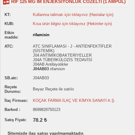
RIF 125 MG IM ENJEKSIYONLUK COZELTI (1 AMPUL)
KT:
Kullanma talimatı için tıklayınız (Hastalar için)
KUB:
Kısa ürün bilgisi için tıklayınız (Hekimler için)
Etkin
rifamisin
madde:
ATC:
ATC SINIFLAMASI - J - ANTİENFEKTİFLER
(SİSTEMİK)
J04 ANTİMİKOBAKTERİYELLER
J04A TÜBERKÜLOZİS TEDAVİSİ
J04AB Antibiyotikler
J04AB03
rifamisin
SB.atc:
J04AB03
Reçete
Beyaz Reçete ile satılır.
Durumu:
İlaç Firması:
KOÇAK FARMA İLAÇ VE KİMYA SANAYİ A.Ş.
Barkod :
8699828750123
78.2 ₺
Satış Fiyatı:
Sitemizde ilaç satışı yapılmamaktadır.