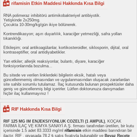
rifamisin Etkin Maddesi Hakkında Kısa Bilgi
RNA polimeraz inhibitörü antimikobakteriyel antibiyotik.
Yetişkinde 2x250mg.
Çocukta 10-30mg/kg/gün ikiye bölünerek.
Kontrendikasyon; aşırı duyarlılık, karaciğer yetmezliği, safra yolları
tıkanıklığı.
Etkileşim; oral antikoagülanlar, kortikosteroidler, siklosporin, dijital, oral
kontraseptifler, oral antidiyabetikler.
Yan etkiler; allerjik reaksiyonlar, bulantı, diyare, karaciğer
fonksiyonlarında bozulma...
Bu sitede ve verilen linklerdeki bilgilerin eksik, hatalı veya
güncellenmemiş olmasından ve uygulanmasından oluşacak zararlardan
site sahibi sorumlu tutulamaz. İlaç kutusunda bulunan prospektüsler daha
geniş ve güncellenmiş bilgi içerirler. Lütfen doktorunuza danışmadan
hiçbir ilaç kullanmayınız !
RIF Hakkında Kısa Bilgi
RIF 125 MG IM ENJEKSIYONLUK COZELTI (1 AMPUL)
, KOÇAK
FARMA İLAÇ VE KİMYA SANAYİ A.Ş. firması tarafından üretilen, bir kutu
içerisinde 1.5 adet 83.3333 mg/ml
rifamisin
etkin maddesi barındıran bir
ilaçtır. RIF , piyasada 78.2 ₺ satış fiyatıyla bulunabilir ve
Beyaz Reçete