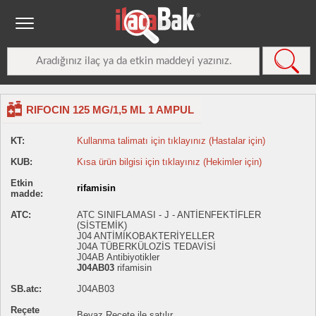
RIFOCIN 125 MG/1,5 ML 1 AMPUL
KT:
Kullanma talimatı için tıklayınız (Hastalar için)
KUB:
Kısa ürün bilgisi için tıklayınız (Hekimler için)
Etkin
rifamisin
madde:
ATC:
ATC SINIFLAMASI - J - ANTİENFEKTİFLER
(SİSTEMİK)
J04 ANTİMİKOBAKTERİYELLER
J04A TÜBERKÜLOZİS TEDAVİSİ
J04AB Antibiyotikler
J04AB03
rifamisin
SB.atc:
J04AB03
Reçete
Beyaz Reçete ile satılır.