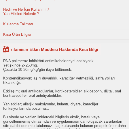
Nedir ve Ne İçin Kullanılır ?
Yan Etkileri Nelerdir ?
Kullanma Talimatı
Kısa Ürün Bilgisi
rifamisin Etkin Maddesi Hakkında Kısa Bilgi
RNA polimeraz inhibitörü antimikobakteriyel antibiyotik.
Yetişkinde 2x250mg.
Çocukta 10-30mg/kg/gün ikiye bölünerek.
Kontrendikasyon; aşırı duyarlılık, karaciğer yetmezliği, safra yolları
tıkanıklığı.
Etkileşim; oral antikoagülanlar, kortikosteroidler, siklosporin, dijital, oral
kontraseptifler, oral antidiyabetikler.
Yan etkiler; allerjik reaksiyonlar, bulantı, diyare, karaciğer
fonksiyonlarında bozulma...
Bu sitede ve verilen linklerdeki bilgilerin eksik, hatalı veya
güncellenmemiş olmasından ve uygulanmasından oluşacak zararlardan
site sahibi sorumlu tutulamaz. İlaç kutusunda bulunan prospektüsler daha