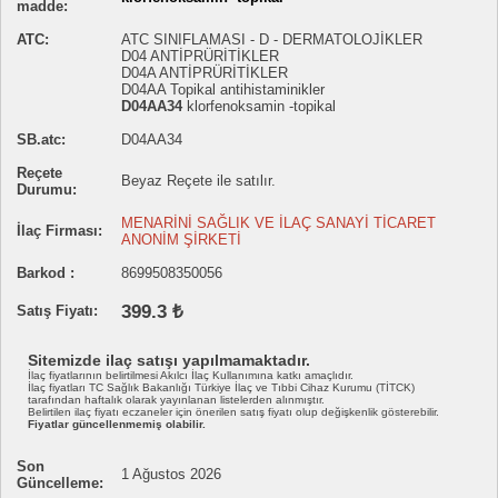
madde:
ATC:
ATC SINIFLAMASI - D - DERMATOLOJİKLER
D04 ANTİPRÜRİTİKLER
D04A ANTİPRÜRİTİKLER
D04AA Topikal antihistaminikler
D04AA34
klorfenoksamin -topikal
SB.atc:
D04AA34
Reçete
Beyaz Reçete ile satılır.
Durumu:
MENARİNİ SAĞLIK VE İLAÇ SANAYİ TİCARET
İlaç Firması:
ANONİM ŞİRKETİ
Barkod :
8699508350056
399.3 ₺
Satış Fiyatı:
Sitemizde ilaç satışı yapılmamaktadır.
İlaç fiyatlarının belirtilmesi Akılcı İlaç Kullanımına katkı amaçlıdır.
İlaç fiyatları TC Sağlık Bakanlığı Türkiye İlaç ve Tıbbi Cihaz Kurumu (TİTCK)
tarafından haftalık olarak yayınlanan listelerden alınmıştır.
Belirtilen ilaç fiyatı eczaneler için önerilen satış fiyatı olup değişkenlik gösterebilir.
Fiyatlar güncellenmemiş olabilir.
Son
1 Ağustos 2026
Güncelleme: