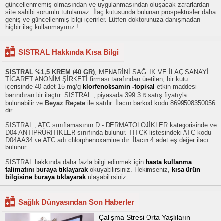
güncellenmemiş olmasından ve uygulanmasından oluşacak zararlardan
site sahibi sorumlu tutulamaz. İlaç kutusunda bulunan prospektüsler daha
geniş ve güncellenmiş bilgi içerirler. Lütfen doktorunuza danışmadan
hiçbir ilaç kullanmayınız !
SISTRAL Hakkında Kısa Bilgi
SISTRAL %1,5 KREM (40 GR)
, MENARİNİ SAĞLIK VE İLAÇ SANAYİ
TİCARET ANONİM ŞİRKETİ firması tarafından üretilen, bir kutu
içerisinde 40 adet 15 mg/g
klorfenoksamin -topikal
etkin maddesi
barındıran bir ilaçtır. SISTRAL , piyasada 399.3 ₺ satış fiyatıyla
bulunabilir ve
Beyaz Reçete
ile satılır. İlacın barkod kodu 8699508350056
dir.
SISTRAL , ATC sınıflamasının D - DERMATOLOJİKLER kategorisinde ve
D04 ANTİPRÜRİTİKLER sınıfında bulunur. TİTCK listesindeki ATC kodu
D04AA34 ve ATC adı chlorphenoxamine dır. İlacın 4 adet eş değer ilacı
bulunur.
SISTRAL hakkında daha fazla bilgi edinmek için
hasta kullanma
talimatını buraya tıklayarak
okuyabilirsiniz. Hekimseniz,
kısa ürün
bilgisine buraya tıklayarak
ulaşabilirsiniz.
Sağlık Dünyasından Son Haberler
Çalışma Stresi Orta Yaşlıların