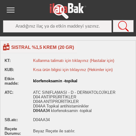
SISTRAL %1,5 KREM (20 GR)
KT:
Kullanma talimatı için tıklayınız (Hastalar için)
KUB:
Kısa ürün bilgisi için tıklayınız (Hekimler için)
Etkin
klorfenoksamin -topikal
madde:
ATC:
ATC SINIFLAMASI - D - DERMATOLOJİKLER
D04 ANTİPRÜRİTİKLER
D04A ANTİPRÜRİTİKLER
D04AA Topikal antihistaminikler
D04AA34
klorfenoksamin -topikal
SB.atc:
D04AA34
Reçete
Beyaz Reçete ile satılır.
Durumu: