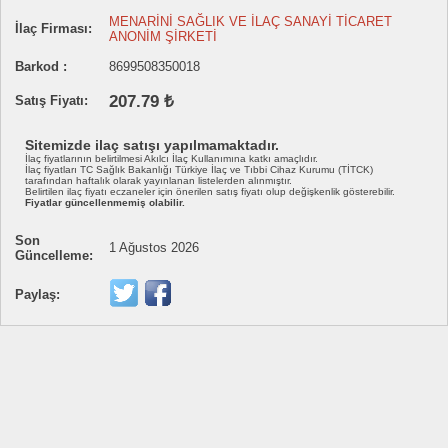
MENARİNİ SAĞLIK VE İLAÇ SANAYİ TİCARET
İlaç Firması:
ANONİM ŞİRKETİ
Barkod :
8699508350018
207.79 ₺
Satış Fiyatı:
Sitemizde ilaç satışı yapılmamaktadır.
İlaç fiyatlarının belirtilmesi Akılcı İlaç Kullanımına katkı amaçlıdır.
İlaç fiyatları TC Sağlık Bakanlığı Türkiye İlaç ve Tıbbi Cihaz Kurumu (TİTCK)
tarafından haftalık olarak yayınlanan listelerden alınmıştır.
Belirtilen ilaç fiyatı eczaneler için önerilen satış fiyatı olup değişkenlik gösterebilir.
Fiyatlar güncellenmemiş olabilir.
Son
1 Ağustos 2026
Güncelleme:
Paylaş: