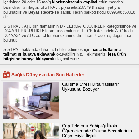
içerisinde 20 adet 15 mg/g
klorfenoksamin -topikal
etkin maddesi
barındıran bir ilaçtır. SISTRAL , piyasada 207.79 ₺ satış fiyatıyla
bulunabilir ve
Beyaz Reçete
ile satılır. İlacın barkod kodu 8699508350018
dir.
SISTRAL , ATC sınıflamasının D - DERMATOLOJİKLER kategorisinde ve
D04 ANTİPRÜRİTİKLER sınıfında bulunur. TİTCK listesindeki ATC kodu
D04AA34 ve ATC adı chlorphenoxamine dır. İlacın 4 adet eş değer ilacı
bulunur.
SISTRAL hakkında daha fazla bilgi edinmek için
hasta kullanma
talimatını buraya tıklayarak
okuyabilirsiniz. Hekimseniz,
kısa ürün
bilgisine buraya tıklayarak
ulaşabilirsiniz.
Sağlık Dünyasından Son Haberler
Çalışma Stresi Orta Yaşlıların
Uykusunu Bozuyor
Cep Telefonu Sahipliği İlkokul
Öğrencilerinde Okuma Becerilerinin
Düşmesiyle İlişkili