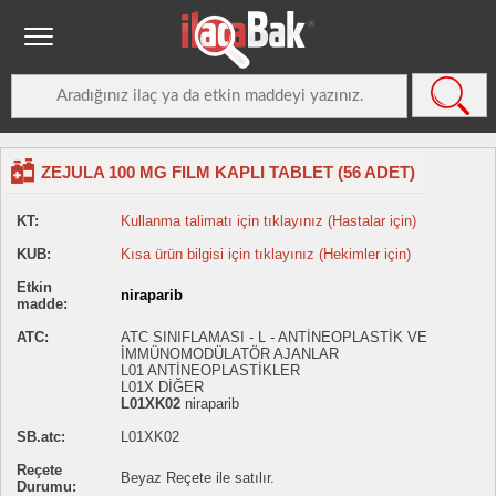
ZEJULA 100 MG FILM KAPLI TABLET (56 ADET)
KT:
Kullanma talimatı için tıklayınız (Hastalar için)
KUB:
Kısa ürün bilgisi için tıklayınız (Hekimler için)
Etkin
niraparib
madde:
ATC:
ATC SINIFLAMASI - L - ANTİNEOPLASTİK VE
İMMÜNOMODÜLATÖR AJANLAR
L01 ANTİNEOPLASTİKLER
L01X DİĞER
L01XK02
niraparib
SB.atc:
L01XK02
Reçete
Beyaz Reçete ile satılır.
Durumu: