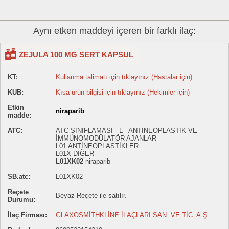
Aynı etken maddeyi içeren bir farklı ilaç:
ZEJULA 100 MG SERT KAPSUL
KT:
Kullanma talimatı için tıklayınız (Hastalar için)
KUB:
Kısa ürün bilgisi için tıklayınız (Hekimler için)
Etkin
niraparib
madde:
ATC:
ATC SINIFLAMASI - L - ANTİNEOPLASTİK VE
İMMÜNOMODÜLATÖR AJANLAR
L01 ANTİNEOPLASTİKLER
L01X DİĞER
L01XK02
niraparib
SB.atc:
L01XK02
Reçete
Beyaz Reçete ile satılır.
Durumu:
İlaç Firması:
GLAXOSMİTHKLİNE İLAÇLARI SAN. VE TİC. A.Ş.