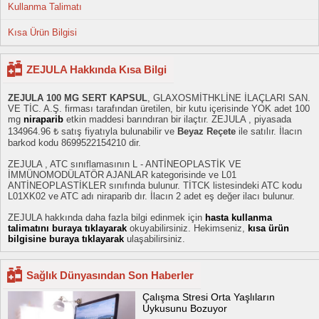
Kullanma Talimatı
Kısa Ürün Bilgisi
ZEJULA Hakkında Kısa Bilgi
ZEJULA 100 MG SERT KAPSUL
, GLAXOSMİTHKLİNE İLAÇLARI SAN.
VE TİC. A.Ş. firması tarafından üretilen, bir kutu içerisinde YOK adet 100
mg
niraparib
etkin maddesi barındıran bir ilaçtır. ZEJULA , piyasada
134964.96 ₺ satış fiyatıyla bulunabilir ve
Beyaz Reçete
ile satılır. İlacın
barkod kodu 8699522154210 dir.
ZEJULA , ATC sınıflamasının L - ANTİNEOPLASTİK VE
İMMÜNOMODÜLATÖR AJANLAR kategorisinde ve L01
ANTİNEOPLASTİKLER sınıfında bulunur. TİTCK listesindeki ATC kodu
L01XK02 ve ATC adı niraparib dır. İlacın 2 adet eş değer ilacı bulunur.
ZEJULA hakkında daha fazla bilgi edinmek için
hasta kullanma
talimatını buraya tıklayarak
okuyabilirsiniz. Hekimseniz,
kısa ürün
bilgisine buraya tıklayarak
ulaşabilirsiniz.
Sağlık Dünyasından Son Haberler
Çalışma Stresi Orta Yaşlıların
Uykusunu Bozuyor