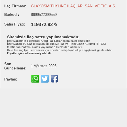
İlaç Firması:
GLAXOSMİTHKLİNE İLAÇLARI SAN. VE TİC. A.Ş.
Barkod :
8699522099559
119372.92 ₺
Satış Fiyatı:
Sitemizde ilaç satışı yapılmamaktadır.
İlaç fiyatlarının belirtilmesi Akılcı İlaç Kullanımına katkı amaçlıdır.
İlaç fiyatları TC Sağlık Bakanlığı Türkiye İlaç ve Tıbbi Cihaz Kurumu (TİTCK)
tarafından haftalık olarak yayınlanan listelerden alınmıştır.
Belirtilen ilaç fiyatı eczaneler için önerilen satış fiyatı olup değişkenlik gösterebilir.
Fiyatlar güncellenmemiş olabilir.
Son
1 Ağustos 2026
Güncelleme:
Paylaş: