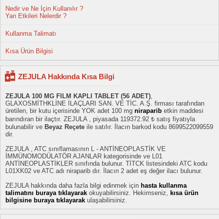
Nedir ve Ne İçin Kullanılır ?
Yan Etkileri Nelerdir ?
Kullanma Talimatı
Kısa Ürün Bilgisi
ZEJULA Hakkında Kısa Bilgi
ZEJULA 100 MG FILM KAPLI TABLET (56 ADET)
,
GLAXOSMİTHKLİNE İLAÇLARI SAN. VE TİC. A.Ş. firması tarafından
üretilen, bir kutu içerisinde YOK adet 100 mg
niraparib
etkin maddesi
barındıran bir ilaçtır. ZEJULA , piyasada 119372.92 ₺ satış fiyatıyla
bulunabilir ve
Beyaz Reçete
ile satılır. İlacın barkod kodu 8699522099559
dir.
ZEJULA , ATC sınıflamasının L - ANTİNEOPLASTİK VE
İMMÜNOMODÜLATÖR AJANLAR kategorisinde ve L01
ANTİNEOPLASTİKLER sınıfında bulunur. TİTCK listesindeki ATC kodu
L01XK02 ve ATC adı niraparib dır. İlacın 2 adet eş değer ilacı bulunur.
ZEJULA hakkında daha fazla bilgi edinmek için
hasta kullanma
talimatını buraya tıklayarak
okuyabilirsiniz. Hekimseniz,
kısa ürün
bilgisine buraya tıklayarak
ulaşabilirsiniz.