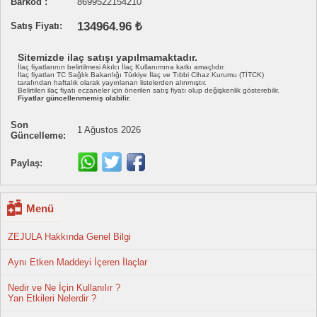
Barkod :
8699522154210
134964.96 ₺
Satış Fiyatı:
Sitemizde ilaç satışı yapılmamaktadır.
İlaç fiyatlarının belirtilmesi Akılcı İlaç Kullanımına katkı amaçlıdır.
İlaç fiyatları TC Sağlık Bakanlığı Türkiye İlaç ve Tıbbi Cihaz Kurumu (TİTCK)
tarafından haftalık olarak yayınlanan listelerden alınmıştır.
Belirtilen ilaç fiyatı eczaneler için önerilen satış fiyatı olup değişkenlik gösterebilir.
Fiyatlar güncellenmemiş olabilir.
Son
1 Ağustos 2026
Güncelleme:
Paylaş:
Menü
ZEJULA Hakkında Genel Bilgi
Aynı Etken Maddeyi İçeren İlaçlar
Nedir ve Ne İçin Kullanılır ?
Yan Etkileri Nelerdir ?