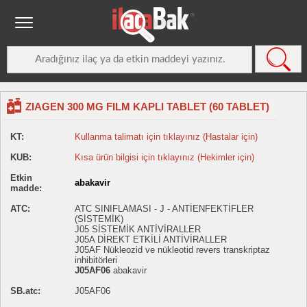
ZIAGEN 300 MG FILM KAPLI TABLET (60 TABLET)
KT:
Kullanma talimatı için tıklayınız (Hastalar için)
KUB:
Kısa ürün bilgisi için tıklayınız (Hekimler için)
Etkin
abakavir
madde:
ATC:
ATC SINIFLAMASI - J - ANTİENFEKTİFLER
(SİSTEMİK)
J05 SİSTEMİK ANTİVİRALLER
J05A DİREKT ETKİLİ ANTİVİRALLER
J05AF Nükleozid ve nükleotid revers transkriptaz
inhibitörleri
J05AF06
abakavir
SB.atc:
J05AF06