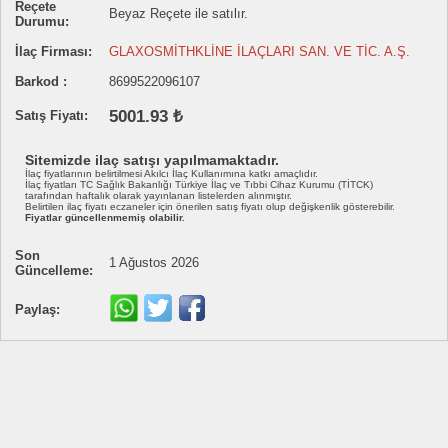
Reçete
Beyaz Reçete ile satılır.
Durumu:
İlaç Firması:
GLAXOSMİTHKLİNE İLAÇLARI SAN. VE TİC. A.Ş.
Barkod :
8699522096107
5001.93 ₺
Satış Fiyatı:
Sitemizde ilaç satışı yapılmamaktadır.
İlaç fiyatlarının belirtilmesi Akılcı İlaç Kullanımına katkı amaçlıdır.
İlaç fiyatları TC Sağlık Bakanlığı Türkiye İlaç ve Tıbbi Cihaz Kurumu (TİTCK)
tarafından haftalık olarak yayınlanan listelerden alınmıştır.
Belirtilen ilaç fiyatı eczaneler için önerilen satış fiyatı olup değişkenlik gösterebilir.
Fiyatlar güncellenmemiş olabilir.
Son
1 Ağustos 2026
Güncelleme:
Paylaş: