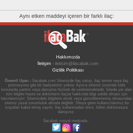
Aynı etken maddeyi içeren bir farklı ilaç:
Hakkımızda
İletişim
-
iletisim@ilacabak.com
Gizlilik Politikası
Önemli Uyarı :
İlacabak.com Sitemizde ilaç satışı, ilaç temini veya ilaç
promosyonu gibi bir faaliyetimiz yoktur. Ayrıca sitemiz üzerinde tıbbi
konularda yardım veya danışma hizmeti de verilmemektedir. Sitede yer alan
tüm bilgiler hasta ve doktorların ilaçlar hakkında bilgi sahibi olması için
hazırlanmıştır. Sitemizdeki bilgilerin eksik veya güncellenmemiş olmasından
sitemiz yasal sorumluluk altında değildir. Siteye giren kullanıcılarımız bu
koşulları kabul etmiş sayılır. İlaç kullanmadan önce, lütfen doktorunuza
danışınız.
İlacabak sosyal medyada :