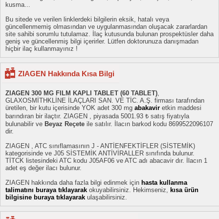
kusma...
Bu sitede ve verilen linklerdeki bilgilerin eksik, hatalı veya
güncellenmemiş olmasından ve uygulanmasından oluşacak zararlardan
site sahibi sorumlu tutulamaz. İlaç kutusunda bulunan prospektüsler daha
geniş ve güncellenmiş bilgi içerirler. Lütfen doktorunuza danışmadan
hiçbir ilaç kullanmayınız !
ZIAGEN Hakkında Kısa Bilgi
ZIAGEN 300 MG FILM KAPLI TABLET (60 TABLET)
,
GLAXOSMİTHKLİNE İLAÇLARI SAN. VE TİC. A.Ş. firması tarafından
üretilen, bir kutu içerisinde YOK adet 300 mg
abakavir
etkin maddesi
barındıran bir ilaçtır. ZIAGEN , piyasada 5001.93 ₺ satış fiyatıyla
bulunabilir ve
Beyaz Reçete
ile satılır. İlacın barkod kodu 8699522096107
dir.
ZIAGEN , ATC sınıflamasının J - ANTİENFEKTİFLER (SİSTEMİK)
kategorisinde ve J05 SİSTEMİK ANTİVİRALLER sınıfında bulunur.
TİTCK listesindeki ATC kodu J05AF06 ve ATC adı abacavir dır. İlacın 1
adet eş değer ilacı bulunur.
ZIAGEN hakkında daha fazla bilgi edinmek için
hasta kullanma
talimatını buraya tıklayarak
okuyabilirsiniz. Hekimseniz,
kısa ürün
bilgisine buraya tıklayarak
ulaşabilirsiniz.