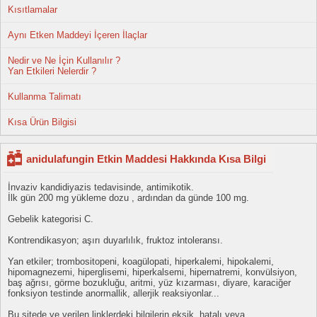
Kısıtlamalar
Aynı Etken Maddeyi İçeren İlaçlar
Nedir ve Ne İçin Kullanılır ?
Yan Etkileri Nelerdir ?
Kullanma Talimatı
Kısa Ürün Bilgisi
anidulafungin Etkin Maddesi Hakkında Kısa Bilgi
İnvaziv kandidiyazis tedavisinde, antimikotik.
İlk gün 200 mg yükleme dozu , ardından da günde 100 mg.
Gebelik kategorisi C.
Kontrendikasyon; aşırı duyarlılık, fruktoz intoleransı.
Yan etkiler; trombositopeni, koagülopati, hiperkalemi, hipokalemi,
hipomagnezemi, hiperglisemi, hiperkalsemi, hipernatremi, konvülsiyon,
baş ağrısı, görme bozukluğu, aritmi, yüz kızarması, diyare, karaciğer
fonksiyon testinde anormallik, allerjik reaksiyonlar...
Bu sitede ve verilen linklerdeki bilgilerin eksik, hatalı veya