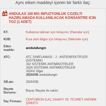
Aynı etken maddeyi içeren bir farklı ilaç:
ANDULAX 100 MG INFUZYONLUK COZELTI
HAZIRLAMADA KULLANILACAK KONSANTRE ICIN
TOZ (1 ADET)
KT:
Kullanma talimatı için tıklayınız (Hastalar için)
KUB:
Kısa ürün bilgisi için tıklayınız (Hekimler için)
Etkin
anidulafungin
madde:
ATC:
ATC SINIFLAMASI - J - ANTİENFEKTİFLER
(SİSTEMİK)
J02 SİSTEMİK ANTİMİKOTİKLER
J02A SİSTEMİK ANTİMİKOTİKLER
J02AX Diğer
J02AX06
anidulafungin
SB.atc:
J02AX06
Reçete
Beyaz Reçete ile satılır.
Durumu:
CENTURİON İLAÇ SANAYİ VE TİCARET ANONİM
İlaç Firması:
ŞİRKETİ