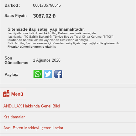
Barkod :
8681735790545
3087.02 ₺
Satış Fiyatı:
Sitemizde ilaç satışı yapılmamaktadır.
İlaç fiyatlarının belirtilmesi Akılcı İlaç Kullanımına katkı amaçlıdır.
İlaç fiyatları TC Sağlık Bakanlığı Türkiye İlaç ve Tıbbi Cihaz Kurumu (TİTCK)
tarafından haftalık olarak yayınlanan listelerden alınmıştır.
Belirtilen ilaç fiyatı eczaneler için önerilen satış fiyatı olup değişkenlik gösterebilir.
Fiyatlar güncellenmemiş olabilir.
Son
1 Ağustos 2026
Güncelleme:
Paylaş:
Menü
ANDULAX Hakkında Genel Bilgi
Kısıtlamalar
Aynı Etken Maddeyi İçeren İlaçlar