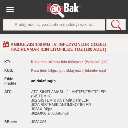
ANIDULAIS 100 MG I.V. INFUZYONLUK COZELI
HAZIRLAMAK ICIN LIYOFILIZE TOZ (100 ADET)
KT:
Kullanma talimatı için tıklayınız (Hastalar için)
KUB:
Kısa ürün bilgisi için tıklayınız (Hekimler için)
Etkin
anidulafungin
madde:
ATC:
ATC SINIFLAMASI - J - ANTİENFEKTİFLER
(SİSTEMİK)
J02 SİSTEMİK ANTİMİKOTİKLER
J02A SİSTEMİK ANTİMİKOTİKLER
J02AX Diğer
J02AX06
anidulafungin
SB.atc:
J02AX06