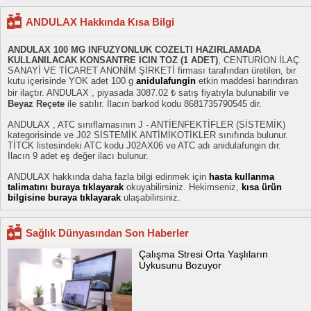
ANDULAX Hakkında Kısa Bilgi
ANDULAX 100 MG INFUZYONLUK COZELTI HAZIRLAMADA
KULLANILACAK KONSANTRE ICIN TOZ (1 ADET)
, CENTURİON İLAÇ
SANAYİ VE TİCARET ANONİM ŞİRKETİ firması tarafından üretilen, bir
kutu içerisinde YOK adet 100 g
anidulafungin
etkin maddesi barındıran
bir ilaçtır. ANDULAX , piyasada 3087.02 ₺ satış fiyatıyla bulunabilir ve
Beyaz Reçete
ile satılır. İlacın barkod kodu 8681735790545 dir.
ANDULAX , ATC sınıflamasının J - ANTİENFEKTİFLER (SİSTEMİK)
kategorisinde ve J02 SİSTEMİK ANTİMİKOTİKLER sınıfında bulunur.
TİTCK listesindeki ATC kodu J02AX06 ve ATC adı anidulafungin dır.
İlacın 9 adet eş değer ilacı bulunur.
ANDULAX hakkında daha fazla bilgi edinmek için
hasta kullanma
talimatını buraya tıklayarak
okuyabilirsiniz. Hekimseniz,
kısa ürün
bilgisine buraya tıklayarak
ulaşabilirsiniz.
Sağlık Dünyasından Son Haberler
Çalışma Stresi Orta Yaşlıların
Uykusunu Bozuyor