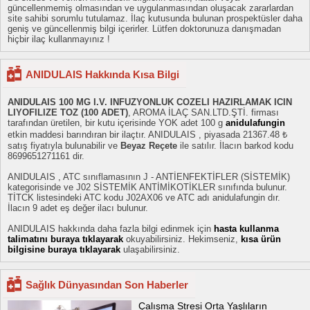
güncellenmemiş olmasından ve uygulanmasından oluşacak zararlardan
site sahibi sorumlu tutulamaz. İlaç kutusunda bulunan prospektüsler daha
geniş ve güncellenmiş bilgi içerirler. Lütfen doktorunuza danışmadan
hiçbir ilaç kullanmayınız !
ANIDULAIS Hakkında Kısa Bilgi
ANIDULAIS 100 MG I.V. INFUZYONLUK COZELI HAZIRLAMAK ICIN
LIYOFILIZE TOZ (100 ADET)
, AROMA İLAÇ SAN.LTD.ŞTİ. firması
tarafından üretilen, bir kutu içerisinde YOK adet 100 g
anidulafungin
etkin maddesi barındıran bir ilaçtır. ANIDULAIS , piyasada 21367.48 ₺
satış fiyatıyla bulunabilir ve
Beyaz Reçete
ile satılır. İlacın barkod kodu
8699651271161 dir.
ANIDULAIS , ATC sınıflamasının J - ANTİENFEKTİFLER (SİSTEMİK)
kategorisinde ve J02 SİSTEMİK ANTİMİKOTİKLER sınıfında bulunur.
TİTCK listesindeki ATC kodu J02AX06 ve ATC adı anidulafungin dır.
İlacın 9 adet eş değer ilacı bulunur.
ANIDULAIS hakkında daha fazla bilgi edinmek için
hasta kullanma
talimatını buraya tıklayarak
okuyabilirsiniz. Hekimseniz,
kısa ürün
bilgisine buraya tıklayarak
ulaşabilirsiniz.
Sağlık Dünyasından Son Haberler
Çalışma Stresi Orta Yaşlıların