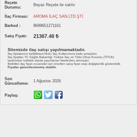
Reçete
Beyaz Reçete ile satılır.
Durumu:
İlaç Firması:
AROMA İLAÇ SAN.LTD.ŞTİ.
Barkod :
8699651271161
21367.48 ₺
Satış Fiyatı:
Sitemizde ilaç satışı yapılmamaktadır.
İlaç fiyatlarının belirtilmesi Akılcı İlaç Kullanımına katkı amaçlıdır.
İlaç fiyatları TC Sağlık Bakanlığı Türkiye İlaç ve Tıbbi Cihaz Kurumu (TİTCK)
tarafından haftalık olarak yayınlanan listelerden alınmıştır.
Belirtilen ilaç fiyatı eczaneler için önerilen satış fiyatı olup değişkenlik gösterebilir.
Fiyatlar güncellenmemiş olabilir.
Son
1 Ağustos 2026
Güncelleme:
Paylaş: