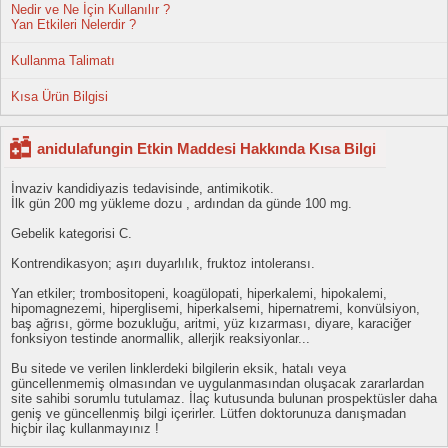
Nedir ve Ne İçin Kullanılır ?
Yan Etkileri Nelerdir ?
Kullanma Talimatı
Kısa Ürün Bilgisi
anidulafungin Etkin Maddesi Hakkında Kısa Bilgi
İnvaziv kandidiyazis tedavisinde, antimikotik.
İlk gün 200 mg yükleme dozu , ardından da günde 100 mg.
Gebelik kategorisi C.
Kontrendikasyon; aşırı duyarlılık, fruktoz intoleransı.
Yan etkiler; trombositopeni, koagülopati, hiperkalemi, hipokalemi,
hipomagnezemi, hiperglisemi, hiperkalsemi, hipernatremi, konvülsiyon,
baş ağrısı, görme bozukluğu, aritmi, yüz kızarması, diyare, karaciğer
fonksiyon testinde anormallik, allerjik reaksiyonlar...
Bu sitede ve verilen linklerdeki bilgilerin eksik, hatalı veya
güncellenmemiş olmasından ve uygulanmasından oluşacak zararlardan
site sahibi sorumlu tutulamaz. İlaç kutusunda bulunan prospektüsler daha
geniş ve güncellenmiş bilgi içerirler. Lütfen doktorunuza danışmadan
hiçbir ilaç kullanmayınız !