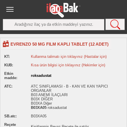
EVRENZO 50 MG FILM KAPLI TABLET (12 ADET)
KT:
Kullanma talimatı için tıklayınız (Hastalar için)
KUB:
Kısa ürün bilgisi için tıklayınız (Hekimler için)
Etkin
roksadustat
madde:
ATC:
ATC SINIFLAMASI - B - KAN VE KAN YAPICI
ORGANLAR
B03 ANEMİ İLAÇLARI
B03X DİĞER
B03XA Diğer
B03XA05
roksadustat
SB.atc:
B03XA05
Reçete
Kisitlanmiş Beyaz Reçete ile satılır.