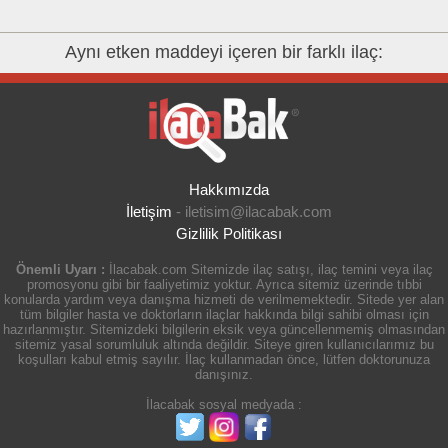
Aynı etken maddeyi içeren bir farklı ilaç:
Hakkımızda
İletişim
-
iletisim@ilacabak.com
Gizlilik Politikası
Önemli Uyarı :
İlacabak.com Sitemizde ilaç satışı, ilaç temini veya ilaç
promosyonu gibi bir faaliyetimiz yoktur. Ayrıca sitemiz üzerinde tıbbi
konularda yardım veya danışma hizmeti de verilmemektedir. Sitede yer alan
tüm bilgiler hasta ve doktorların ilaçlar hakkında bilgi sahibi olması için
hazırlanmıştır. Sitemizdeki bilgilerin eksik veya güncellenmemiş olmasından
sitemiz yasal sorumluluk altında değildir. Siteye giren kullanıcılarımız bu
koşulları kabul etmiş sayılır. İlaç kullanmadan önce, lütfen doktorunuza
danışınız.
İlacabak sosyal medyada :