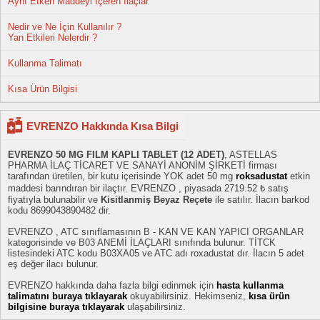
Aynı Etken Maddeyi İçeren İlaçlar
Nedir ve Ne İçin Kullanılır ?
Yan Etkileri Nelerdir ?
Kullanma Talimatı
Kısa Ürün Bilgisi
EVRENZO Hakkında Kısa Bilgi
EVRENZO 50 MG FILM KAPLI TABLET (12 ADET)
, ASTELLAS
PHARMA İLAÇ TİCARET VE SANAYİ ANONİM ŞİRKETİ firması
tarafından üretilen, bir kutu içerisinde YOK adet 50 mg
roksadustat
etkin
maddesi barındıran bir ilaçtır. EVRENZO , piyasada 2719.52 ₺ satış
fiyatıyla bulunabilir ve
Kisitlanmiş Beyaz Reçete
ile satılır. İlacın barkod
kodu 8699043890482 dir.
EVRENZO , ATC sınıflamasının B - KAN VE KAN YAPICI ORGANLAR
kategorisinde ve B03 ANEMİ İLAÇLARI sınıfında bulunur. TİTCK
listesindeki ATC kodu B03XA05 ve ATC adı roxadustat dır. İlacın 5 adet
eş değer ilacı bulunur.
EVRENZO hakkında daha fazla bilgi edinmek için
hasta kullanma
talimatını buraya tıklayarak
okuyabilirsiniz. Hekimseniz,
kısa ürün
bilgisine buraya tıklayarak
ulaşabilirsiniz.