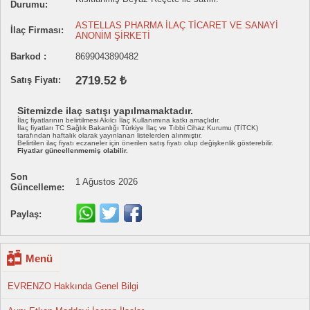
Durumu:
ASTELLAS PHARMA İLAÇ TİCARET VE SANAYİ
İlaç Firması:
ANONİM ŞİRKETİ
Barkod :
8699043890482
2719.52 ₺
Satış Fiyatı:
Sitemizde ilaç satışı yapılmamaktadır.
İlaç fiyatlarının belirtilmesi Akılcı İlaç Kullanımına katkı amaçlıdır.
İlaç fiyatları TC Sağlık Bakanlığı Türkiye İlaç ve Tıbbi Cihaz Kurumu (TİTCK)
tarafından haftalık olarak yayınlanan listelerden alınmıştır.
Belirtilen ilaç fiyatı eczaneler için önerilen satış fiyatı olup değişkenlik gösterebilir.
Fiyatlar güncellenmemiş olabilir.
Son
1 Ağustos 2026
Güncelleme:
Paylaş:
Menü
EVRENZO Hakkında Genel Bilgi