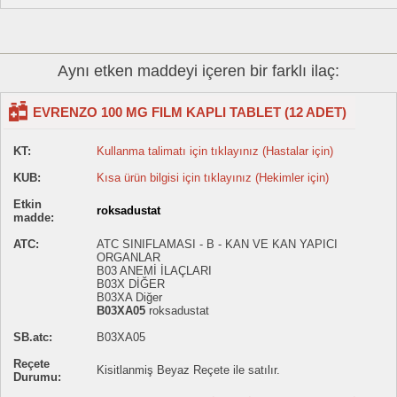
Aynı etken maddeyi içeren bir farklı ilaç:
EVRENZO 100 MG FILM KAPLI TABLET (12 ADET)
KT:
Kullanma talimatı için tıklayınız (Hastalar için)
KUB:
Kısa ürün bilgisi için tıklayınız (Hekimler için)
Etkin
roksadustat
madde:
ATC:
ATC SINIFLAMASI - B - KAN VE KAN YAPICI
ORGANLAR
B03 ANEMİ İLAÇLARI
B03X DİĞER
B03XA Diğer
B03XA05
roksadustat
SB.atc:
B03XA05
Reçete
Kisitlanmiş Beyaz Reçete ile satılır.
Durumu: