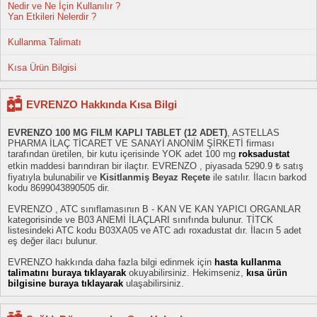
Nedir ve Ne İçin Kullanılır ?
Yan Etkileri Nelerdir ?
Kullanma Talimatı
Kısa Ürün Bilgisi
EVRENZO Hakkında Kısa Bilgi
EVRENZO 100 MG FILM KAPLI TABLET (12 ADET)
, ASTELLAS
PHARMA İLAÇ TİCARET VE SANAYİ ANONİM ŞİRKETİ firması
tarafından üretilen, bir kutu içerisinde YOK adet 100 mg
roksadustat
etkin maddesi barındıran bir ilaçtır. EVRENZO , piyasada 5290.9 ₺ satış
fiyatıyla bulunabilir ve
Kisitlanmiş Beyaz Reçete
ile satılır. İlacın barkod
kodu 8699043890505 dir.
EVRENZO , ATC sınıflamasının B - KAN VE KAN YAPICI ORGANLAR
kategorisinde ve B03 ANEMİ İLAÇLARI sınıfında bulunur. TİTCK
listesindeki ATC kodu B03XA05 ve ATC adı roxadustat dır. İlacın 5 adet
eş değer ilacı bulunur.
EVRENZO hakkında daha fazla bilgi edinmek için
hasta kullanma
talimatını buraya tıklayarak
okuyabilirsiniz. Hekimseniz,
kısa ürün
bilgisine buraya tıklayarak
ulaşabilirsiniz.