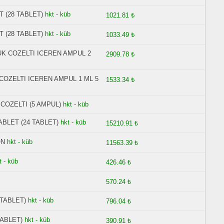
T (28 TABLET)
hkt - küb
1021.81 ₺
T (28 TABLET)
hkt - küb
1033.49 ₺
UK COZELTI ICEREN AMPUL 2
2909.78 ₺
COZELTI ICEREN AMPUL 1 ML 5
1533.34 ₺
COZELTI (5 AMPUL)
hkt - küb
BLET (24 TABLET)
hkt - küb
15210.91 ₺
ON
hkt - küb
11563.39 ₺
t - küb
426.46 ₺
570.24 ₺
 TABLET)
hkt - küb
796.04 ₺
TABLET)
hkt - küb
390.91 ₺