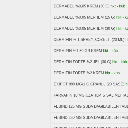
DERMABEL %0,05 KREM (30 G)
hkt - küb
DERMABEL %0,05 MERHEM (15 G)
hkt - k
DERMABEL %0,05 MERHEM (30 G)
hkt - k
DERMIFIN % 1 SPREY, COZELTI (20 ML)
h
DERMIFIN %1 30 GR KREM
hkt - küb
DERMIFIN FORTE %2 JEL (30 G)
hkt - küb
DERMIFIN FORTE %2 KREM
hkt - küb
EXIPOT 880 MG/1 G GRANUL (20 SASE)
h
FARNAPIN 10 MG UZATILMIS SALIMLI TAB
FEBIND 125 MG SUDA DAGILABILEN TABL
FEBIND 250 MG SUDA DAGILABILEN TABL