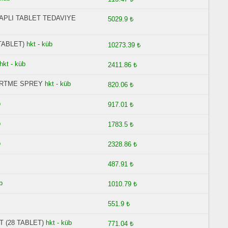
KAPLI TABLET TEDAVIYE
5029.9 ₺
TABLET)
hkt - küb
10273.39 ₺
hkt - küb
2411.86 ₺
ÜRTME SPREY
hkt - küb
820.06 ₺
b
917.01 ₺
b
1783.5 ₺
b
2328.86 ₺
487.91 ₺
b
1010.79 ₺
551.9 ₺
T (28 TABLET)
hkt - küb
771.04 ₺