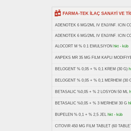
FARMA-TEK İLAÇ SANAYİ VE TİCAR
ADENOTEK 6 MG/2ML IV ENJ/INF. ICIN C
ADENOTEK 6 MG/2ML IV ENJ/INF. ICIN C
ALOCORT M % 0.1 EMULSIYON
hkt - küb
ANPEKS MR 35 MG FILM KAPLI MODIFIY
BELOGENT % 0,05 + % 0,1 KREM (30 G)
h
BELOGENT % 0,05 + % 0,1 MERHEM (30 
BETASALIC %0,05 + % 2 LOSYON 50 ML
h
BETASALIC %0,05 + % 3 MERHEM 30 G
h
BUPELEN % 0,1 + % 2,5 JEL
hkt - küb
CITOVIR 450 MG FILM TABLET (60 TABLE