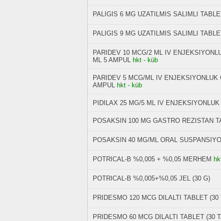
PALIGIS 6 MG UZATILMIS SALIMLI TABLE
PALIGIS 9 MG UZATILMIS SALIMLI TABLE
PARIDEV 10 MCG/2 ML IV ENJEKSIYONL
ML 5 AMPUL
hkt - küb
PARIDEV 5 MCG/ML IV ENJEKSIYONLUK 
AMPUL
hkt - küb
PIDILAX 25 MG/5 ML IV ENJEKSIYONLUK 
POSAKSIN 100 MG GASTRO REZISTAN TA
POSAKSIN 40 MG/ML ORAL SUSPANSIY
POTRICAL-B %0,005 + %0,05 MERHEM
hk
POTRICAL-B %0,005+%0,05 JEL (30 G)
PRIDESMO 120 MCG DILALTI TABLET (30
PRIDESMO 60 MCG DILALTI TABLET (30 