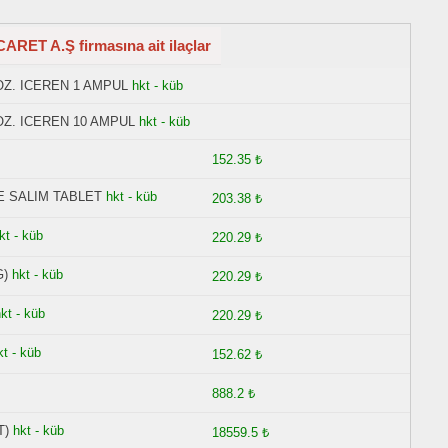
ET A.Ş firmasına ait ilaçlar
OZ. ICEREN 1 AMPUL
hkt - küb
OZ. ICEREN 10 AMPUL
hkt - küb
152.35 ₺
E SALIM TABLET
hkt - küb
203.38 ₺
kt - küb
220.29 ₺
G)
hkt - küb
220.29 ₺
kt - küb
220.29 ₺
kt - küb
152.62 ₺
888.2 ₺
T)
hkt - küb
18559.5 ₺