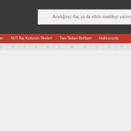
arı
SUT İlaç Kullanım İlkeleri
Tanı Tedavi Rehberi
Hakkımızda
G
H
I
J
K
L
M
N
O
P
R