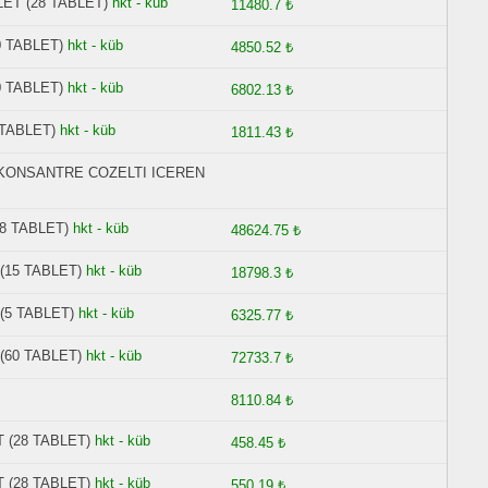
ET (28 TABLET)
hkt - küb
11480.7 ₺
0 TABLET)
hkt - küb
4850.52 ₺
0 TABLET)
hkt - küb
6802.13 ₺
 TABLET)
hkt - küb
1811.43 ₺
N KONSANTRE COZELTI ICEREN
8 TABLET)
hkt - küb
48624.75 ₺
(15 TABLET)
hkt - küb
18798.3 ₺
(5 TABLET)
hkt - küb
6325.77 ₺
(60 TABLET)
hkt - küb
72733.7 ₺
8110.84 ₺
 (28 TABLET)
hkt - küb
458.45 ₺
 (28 TABLET)
hkt - küb
550.19 ₺