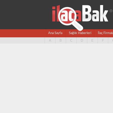
Ana Sayfa
Sağlık Haberleri
İlaç Firmal
A
B
C
D
E
F