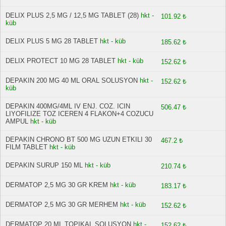
DELIX PLUS 2,5 MG / 12,5 MG TABLET (28)
hkt -
101.92 ₺
küb
DELIX PLUS 5 MG 28 TABLET
hkt - küb
185.62 ₺
DELIX PROTECT 10 MG 28 TABLET
hkt - küb
152.62 ₺
DEPAKIN 200 MG 40 ML ORAL SOLUSYON
hkt -
152.62 ₺
küb
DEPAKIN 400MG/4ML IV ENJ. COZ. ICIN
506.47 ₺
LIYOFILIZE TOZ ICEREN 4 FLAKON+4 COZUCU
AMPUL
hkt - küb
DEPAKIN CHRONO BT 500 MG UZUN ETKILI 30
467.2 ₺
FILM TABLET
hkt - küb
DEPAKIN SURUP 150 ML
hkt - küb
210.74 ₺
DERMATOP 2,5 MG 30 GR KREM
hkt - küb
183.17 ₺
DERMATOP 2,5 MG 30 GR MERHEM
hkt - küb
152.62 ₺
DERMATOP 20 ML TOPIKAL SOLUSYON
hkt -
152.62 ₺