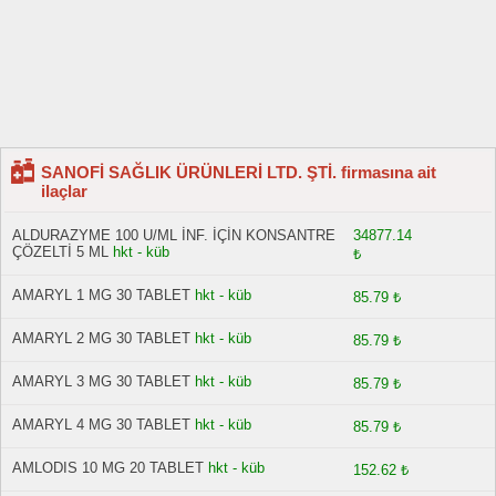
SANOFİ SAĞLIK ÜRÜNLERİ LTD. ŞTİ. firmasına ait
ilaçlar
ALDURAZYME 100 U/ML İNF. İÇİN KONSANTRE
34877.14
ÇÖZELTİ 5 ML
hkt - küb
₺
AMARYL 1 MG 30 TABLET
hkt - küb
85.79 ₺
AMARYL 2 MG 30 TABLET
hkt - küb
85.79 ₺
AMARYL 3 MG 30 TABLET
hkt - küb
85.79 ₺
AMARYL 4 MG 30 TABLET
hkt - küb
85.79 ₺
AMLODIS 10 MG 20 TABLET
hkt - küb
152.62 ₺