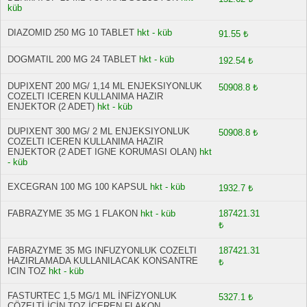
küb
DIAZOMID 250 MG 10 TABLET
hkt - küb
91.55 ₺
DOGMATIL 200 MG 24 TABLET
hkt - küb
192.54 ₺
DUPIXENT 200 MG/ 1,14 ML ENJEKSIYONLUK
50908.8 ₺
COZELTI ICEREN KULLANIMA HAZIR
ENJEKTOR (2 ADET)
hkt - küb
DUPIXENT 300 MG/ 2 ML ENJEKSIYONLUK
50908.8 ₺
COZELTI ICEREN KULLANIMA HAZIR
ENJEKTOR (2 ADET IGNE KORUMASI OLAN)
hkt
- küb
EXCEGRAN 100 MG 100 KAPSUL
hkt - küb
1932.7 ₺
FABRAZYME 35 MG 1 FLAKON
hkt - küb
187421.31
₺
FABRAZYME 35 MG INFUZYONLUK COZELTI
187421.31
HAZIRLAMADA KULLANILACAK KONSANTRE
₺
ICIN TOZ
hkt - küb
FASTURTEC 1,5 MG/1 ML İNFİZYONLUK
5327.1 ₺
ÇÖZELTİ İÇİN TOZ İÇEREN FLAKON