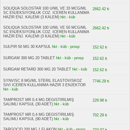
SOLIQUA SOLOSTAR 100 U/ML VE 33 MCG/ML
2662.42 ₺
SC ENJEKSIYONLUK COZ. ICEREN KULLANIMA
HAZIR ENJ. KALEMI (3 KALEM)
hkt - küb
SOLIQUA SOLOSTAR 100 U/ML VE 50 MCG/ML
2662.42 ₺
SC ENJEKSIYONLUK COZ. ICEREN KULLANIMA
HAZIR ENJ. KALEMI (3 KALEM)
hkt - küb
SULPIR 50 MG 30 KAPSUL
hkt - küb - prosp
152.62 ₺
SURGAM 300 MG 20 TABLET
hkt - küb - prosp
152.62 ₺
SURGAM RETARD 300 MG 20 TABLET
hkt - küb
152.62 ₺
SYNVISC 8 MG/ML STERIL ELASTOVISKOZ
7746.29 ₺
SIVI ICEREN KULLANIMA HAZIR 3 ENJEKTOR
hkt - küb
TAMPROST MR 0,4 MG DEGISTIRILMIŞ
229.98 ₺
SALIMLI KAPSUL (30 ADET)
hkt - küb
TAMPROST MR 0,4 MG DEGISTIRILMIŞ
702.29 ₺
SALIMLI KAPSUL (90 ADET)
hkt - küb
TARGOCID 200 MG 1 FLAKON
hkt - küb - prosp
733.97 ₺