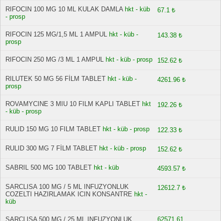
RIFOCIN 100 MG 10 ML KULAK DAMLA
hkt - küb
67.1 ₺
- prosp
RIFOCIN 125 MG/1,5 ML 1 AMPUL
hkt - küb -
143.38 ₺
prosp
RIFOCIN 250 MG /3 ML 1 AMPUL
hkt - küb - prosp
152.62 ₺
RILUTEK 50 MG 56 FİLM TABLET
hkt - küb -
4261.96 ₺
prosp
ROVAMYCINE 3 MIU 10 FILM KAPLI TABLET
hkt
192.26 ₺
- küb - prosp
RULID 150 MG 10 FILM TABLET
hkt - küb - prosp
122.33 ₺
RULID 300 MG 7 FİLM TABLET
hkt - küb - prosp
152.62 ₺
SABRIL 500 MG 100 TABLET
hkt - küb
4593.57 ₺
SARCLISA 100 MG / 5 ML INFUZYONLUK
12612.7 ₺
COZELTI HAZIRLAMAK ICIN KONSANTRE
hkt -
küb
SARCLISA 500 MG / 25 ML INFUZYONLUK
62571.61