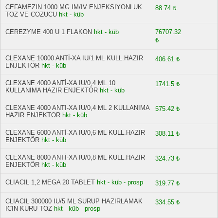
CEFAMEZIN 1000 MG IM/IV ENJEKSIYONLUK
88.74 ₺
TOZ VE COZUCU
hkt - küb
CEREZYME 400 U 1 FLAKON
hkt - küb
76707.32
₺
CLEXANE 10000 ANTİ-XA IU/1 ML KULL.HAZIR
406.61 ₺
ENJEKTÖR
hkt - küb
CLEXANE 4000 ANTİ-XA IU/0,4 ML 10
1741.5 ₺
KULLANIMA HAZIR ENJEKTÖR
hkt - küb
CLEXANE 4000 ANTI-XA IU/0,4 ML 2 KULLANIMA
575.42 ₺
HAZIR ENJEKTOR
hkt - küb
CLEXANE 6000 ANTİ-XA IU/0,6 ML KULL.HAZIR
308.11 ₺
ENJEKTÖR
hkt - küb
CLEXANE 8000 ANTİ-XA IU/0,8 ML KULL.HAZIR
324.73 ₺
ENJEKTÖR
hkt - küb
CLIACIL 1,2 MEGA 20 TABLET
hkt - küb - prosp
319.77 ₺
CLIACIL 300000 IU/5 ML SURUP HAZIRLAMAK
334.55 ₺
ICIN KURU TOZ
hkt - küb - prosp