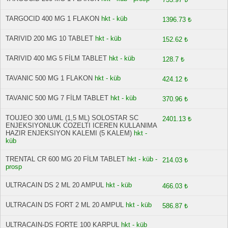
TARGOCID 400 MG 1 FLAKON
hkt - küb
1396.73 ₺
TARIVID 200 MG 10 TABLET
hkt - küb
152.62 ₺
TARIVID 400 MG 5 FİLM TABLET
hkt - küb
128.7 ₺
TAVANIC 500 MG 1 FLAKON
hkt - küb
424.12 ₺
TAVANIC 500 MG 7 FİLM TABLET
hkt - küb
370.96 ₺
TOUJEO 300 U/ML (1,5 ML) SOLOSTAR SC
2401.13 ₺
ENJEKSIYONLUK COZELTI ICEREN KULLANIMA
HAZIR ENJEKSIYON KALEMI (5 KALEM)
hkt -
küb
TRENTAL CR 600 MG 20 FİLM TABLET
hkt - küb -
214.03 ₺
prosp
ULTRACAIN DS 2 ML 20 AMPUL
hkt - küb
466.03 ₺
ULTRACAIN DS FORT 2 ML 20 AMPUL
hkt - küb
586.87 ₺
ULTRACAIN-DS FORTE 100 KARPUL
hkt - küb