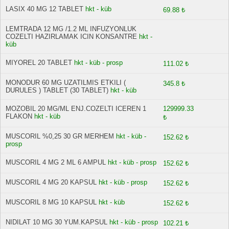
LASIX 40 MG 12 TABLET
hkt - küb
69.88 ₺
LEMTRADA 12 MG /1.2 ML INFUZYONLUK
COZELTI HAZIRLAMAK ICIN KONSANTRE
hkt -
küb
MIYOREL 20 TABLET
hkt - küb - prosp
111.02 ₺
MONODUR 60 MG UZATILMIS ETKILI (
345.8 ₺
DURULES ) TABLET (30 TABLET)
hkt - küb
MOZOBIL 20 MG/ML ENJ.COZELTI ICEREN 1
129999.33
FLAKON
hkt - küb
₺
MUSCORIL %0,25 30 GR MERHEM
hkt - küb -
152.62 ₺
prosp
MUSCORIL 4 MG 2 ML 6 AMPUL
hkt - küb - prosp
152.62 ₺
MUSCORIL 4 MG 20 KAPSUL
hkt - küb - prosp
152.62 ₺
MUSCORIL 8 MG 10 KAPSUL
hkt - küb
152.62 ₺
NIDILAT 10 MG 30 YUM.KAPSUL
hkt - küb - prosp
102.21 ₺