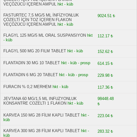
VEÇÖZÜCÜ İÇEREN AMPUL
hkt - küb
FASTURTEC 7,5 MG/5 ML İNFİZYONLUK
9024.51 ₺
ÇÖZELTİ İÇİN TOZ İÇEREN FLAKON
VEÇÖZÜCÜ İÇEREN AMPUL
hkt - küb
FLAGYL 125 MG/5 ML ORAL SUSPANSIYON
hkt
112.17 ₺
- küb
FLAGYL 500 MG 20 FILM TABLET
hkt - küb
152.62 ₺
FLANTADIN 30 MG 10 TABLET
hkt - küb - prosp
614.15 ₺
FLANTADIN 6 MG 20 TABLET
hkt - küb - prosp
229.98 ₺
FURACIN % 0,2 MERHEM
hkt - küb
117.36 ₺
JEVTANA 60 MG/1,5 ML INFUZYONLUK
98448.48
KONSANTRE COZELTI 1 FLAKON
hkt - küb
₺
KARVEA 150 MG 28 FİLM KAPLI TABLET
hkt -
223.04 ₺
küb
KARVEA 300 MG 28 FİLM KAPLI TABLET
hkt -
283.32 ₺
küb