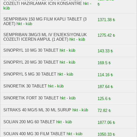
COZELTI HAZIRLAMAK ICIN KONSANTRE
hkt -
₺
küb
SEMPRIBAN 150 MG FILM KAPLI TABLET (3
1371.38 ₺
ADET)
hkt - küb
SEMPRIBAN 3MG/3 ML IV ENJEKSIYONLUK
1275.42 ₺
COZELTI ICEREN AMPUL (1 ADET)
hkt - küb
SINOPRYL 10 MG 30 TABLET
hkt - küb
143.33 ₺
SINOPRYL 20 MG 30 TABLET
hkt - küb
169.5 ₺
SINOPRYL 5 MG 30 TABLET
hkt - küb
114.16 ₺
SINORETIK 30 TABLET
hkt - küb
187.64 ₺
SINORETIK FORT 30 TABLET
hkt - küb
125.6 ₺
SITRAKS 40 MG/5 ML 30 ML SURUP
hkt - küb
72.82 ₺
SOLIAN 200 MG 60 TABLET
hkt - küb
1877.06 ₺
SOLIAN 400 MG 30 FILM TABLET
hkt - küb
1050.33 ₺