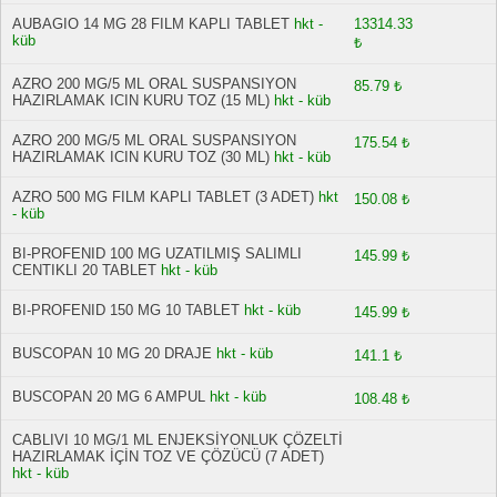
AUBAGIO 14 MG 28 FILM KAPLI TABLET
hkt -
13314.33
küb
₺
AZRO 200 MG/5 ML ORAL SUSPANSIYON
85.79 ₺
HAZIRLAMAK ICIN KURU TOZ (15 ML)
hkt - küb
AZRO 200 MG/5 ML ORAL SUSPANSIYON
175.54 ₺
HAZIRLAMAK ICIN KURU TOZ (30 ML)
hkt - küb
AZRO 500 MG FILM KAPLI TABLET (3 ADET)
hkt
150.08 ₺
- küb
BI-PROFENID 100 MG UZATILMIŞ SALIMLI
145.99 ₺
CENTIKLI 20 TABLET
hkt - küb
BI-PROFENID 150 MG 10 TABLET
hkt - küb
145.99 ₺
BUSCOPAN 10 MG 20 DRAJE
hkt - küb
141.1 ₺
BUSCOPAN 20 MG 6 AMPUL
hkt - küb
108.48 ₺
CABLIVI 10 MG/1 ML ENJEKSİYONLUK ÇÖZELTİ
HAZIRLAMAK İÇİN TOZ VE ÇÖZÜCÜ (7 ADET)
hkt - küb