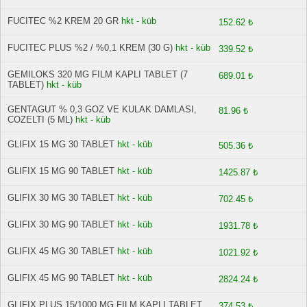
FUCITEC %2 KREM 20 GR
hkt - küb
152.62 ₺
FUCITEC PLUS %2 / %0,1 KREM (30 G)
hkt - küb
339.52 ₺
GEMILOKS 320 MG FILM KAPLI TABLET (7
689.01 ₺
TABLET)
hkt - küb
GENTAGUT % 0,3 GOZ VE KULAK DAMLASI,
81.96 ₺
COZELTI (5 ML)
hkt - küb
GLIFIX 15 MG 30 TABLET
hkt - küb
505.36 ₺
GLIFIX 15 MG 90 TABLET
hkt - küb
1425.87 ₺
GLIFIX 30 MG 30 TABLET
hkt - küb
702.45 ₺
GLIFIX 30 MG 90 TABLET
hkt - küb
1931.78 ₺
GLIFIX 45 MG 30 TABLET
hkt - küb
1021.92 ₺
GLIFIX 45 MG 90 TABLET
hkt - küb
2824.24 ₺
GLIFIX PLUS 15/1000 MG FILM KAPLI TABLET
374.53 ₺