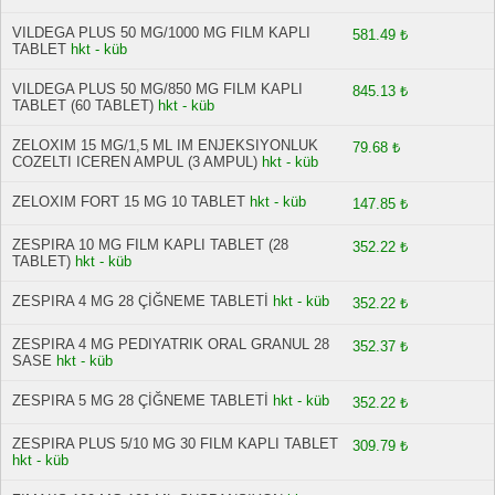
VILDEGA PLUS 50 MG/1000 MG FILM KAPLI
581.49 ₺
TABLET
hkt - küb
VILDEGA PLUS 50 MG/850 MG FILM KAPLI
845.13 ₺
TABLET (60 TABLET)
hkt - küb
ZELOXIM 15 MG/1,5 ML IM ENJEKSIYONLUK
79.68 ₺
COZELTI ICEREN AMPUL (3 AMPUL)
hkt - küb
ZELOXIM FORT 15 MG 10 TABLET
hkt - küb
147.85 ₺
ZESPIRA 10 MG FILM KAPLI TABLET (28
352.22 ₺
TABLET)
hkt - küb
ZESPIRA 4 MG 28 ÇİĞNEME TABLETİ
hkt - küb
352.22 ₺
ZESPIRA 4 MG PEDIYATRIK ORAL GRANUL 28
352.37 ₺
SASE
hkt - küb
ZESPIRA 5 MG 28 ÇİĞNEME TABLETİ
hkt - küb
352.22 ₺
ZESPIRA PLUS 5/10 MG 30 FILM KAPLI TABLET
309.79 ₺
hkt - küb