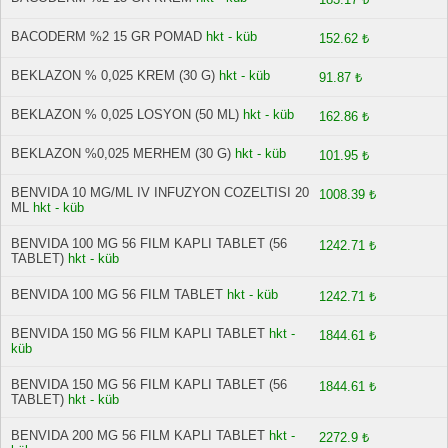
BACODERM %2 15 GR POMAD
hkt - küb
152.62 ₺
BEKLAZON % 0,025 KREM (30 G)
hkt - küb
91.87 ₺
BEKLAZON % 0,025 LOSYON (50 ML)
hkt - küb
162.86 ₺
BEKLAZON %0,025 MERHEM (30 G)
hkt - küb
101.95 ₺
BENVIDA 10 MG/ML IV INFUZYON COZELTISI 20
1008.39 ₺
ML
hkt - küb
BENVIDA 100 MG 56 FILM KAPLI TABLET (56
1242.71 ₺
TABLET)
hkt - küb
BENVIDA 100 MG 56 FILM TABLET
hkt - küb
1242.71 ₺
BENVIDA 150 MG 56 FILM KAPLI TABLET
hkt -
1844.61 ₺
küb
BENVIDA 150 MG 56 FILM KAPLI TABLET (56
1844.61 ₺
TABLET)
hkt - küb
BENVIDA 200 MG 56 FILM KAPLI TABLET
hkt -
2272.9 ₺