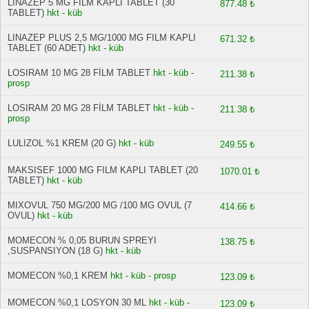
LINAZEP 5 MG FILM KAPLI TABLET (30
877.48 ₺
TABLET)
hkt - küb
LINAZEP PLUS 2,5 MG/1000 MG FILM KAPLI
671.32 ₺
TABLET (60 ADET)
hkt - küb
LOSIRAM 10 MG 28 FİLM TABLET
hkt - küb -
211.38 ₺
prosp
LOSIRAM 20 MG 28 FİLM TABLET
hkt - küb -
211.38 ₺
prosp
LULIZOL %1 KREM (20 G)
hkt - küb
249.55 ₺
MAKSISEF 1000 MG FILM KAPLI TABLET (20
1070.01 ₺
TABLET)
hkt - küb
MIXOVUL 750 MG/200 MG /100 MG OVUL (7
414.66 ₺
OVUL)
hkt - küb
MOMECON % 0,05 BURUN SPREYI
138.75 ₺
,SUSPANSIYON (18 G)
hkt - küb
MOMECON %0,1 KREM
hkt - küb - prosp
123.09 ₺
MOMECON %0,1 LOSYON 30 ML
hkt - küb -
123.09 ₺