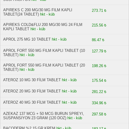
APIREKS C 200 MG/30 MG FILM KAPLI
273.71 ₺
TABLET(24 TABLET)
hkt - küb
APIREKS COLD&FLU 200 MG/30 MG 24 FILM
215.56 ₺
KAPLI TABLET
hkt - küb
APROL 275 MG 10 TABLET
hkt - küb
86.47 ₺
APROL FORT 550 MG FILM KAPLI TABLET (10
127.79 ₺
TABLET)
hkt - küb
APROL FORT 550 MG FILM KAPLI TABLET (20
198.26 ₺
TABLET)
hkt - küb
ATEROZ 10 MG 30 FİLM TABLET
hkt - küb
175.54 ₺
ATEROZ 20 MG 30 FİLM TABLET
hkt - küb
281.22 ₺
ATEROZ 40 MG 30 FİLM TABLET
hkt - küb
334.96 ₺
AZEKAZ 137 MCG + 50 MCG BURUN SPREYI,
297.58 ₺
SUSPANSIYON 23 GRAM (120 DOZ)
hkt - küb
BACODERM %2 15 GR KREM
hkt - küb
183.17 ₺