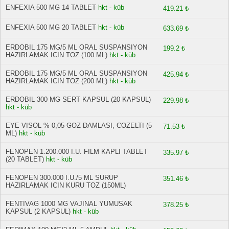
ENFEXIA 500 MG 14 TABLET
hkt - küb
419.21 ₺
ENFEXIA 500 MG 20 TABLET
hkt - küb
633.69 ₺
ERDOBIL 175 MG/5 ML ORAL SUSPANSIYON
199.2 ₺
HAZIRLAMAK ICIN TOZ (100 ML)
hkt - küb
ERDOBIL 175 MG/5 ML ORAL SUSPANSIYON
425.94 ₺
HAZIRLAMAK ICIN TOZ (200 ML)
hkt - küb
ERDOBIL 300 MG SERT KAPSUL (20 KAPSUL)
229.98 ₺
hkt - küb
EYE VISOL % 0,05 GOZ DAMLASI, COZELTI (5
71.53 ₺
ML)
hkt - küb
FENOPEN 1.200.000 I.U. FILM KAPLI TABLET
335.97 ₺
(20 TABLET)
hkt - küb
FENOPEN 300.000 I.U./5 ML SURUP
351.46 ₺
HAZIRLAMAK ICIN KURU TOZ (150ML)
FENTIVAG 1000 MG VAJINAL YUMUSAK
378.25 ₺
KAPSUL (2 KAPSUL)
hkt - küb