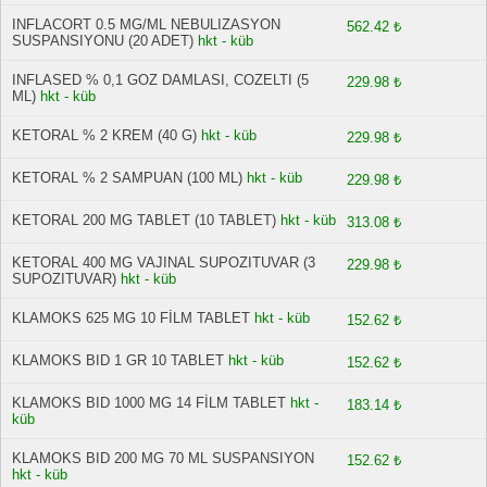
INFLACORT 0.5 MG/ML NEBULIZASYON
562.42 ₺
SUSPANSIYONU (20 ADET)
hkt - küb
INFLASED % 0,1 GOZ DAMLASI, COZELTI (5
229.98 ₺
ML)
hkt - küb
KETORAL % 2 KREM (40 G)
hkt - küb
229.98 ₺
KETORAL % 2 SAMPUAN (100 ML)
hkt - küb
229.98 ₺
KETORAL 200 MG TABLET (10 TABLET)
hkt - küb
313.08 ₺
KETORAL 400 MG VAJINAL SUPOZITUVAR (3
229.98 ₺
SUPOZITUVAR)
hkt - küb
KLAMOKS 625 MG 10 FİLM TABLET
hkt - küb
152.62 ₺
KLAMOKS BID 1 GR 10 TABLET
hkt - küb
152.62 ₺
KLAMOKS BID 1000 MG 14 FİLM TABLET
hkt -
183.14 ₺
küb
KLAMOKS BID 200 MG 70 ML SUSPANSIYON
152.62 ₺
hkt - küb