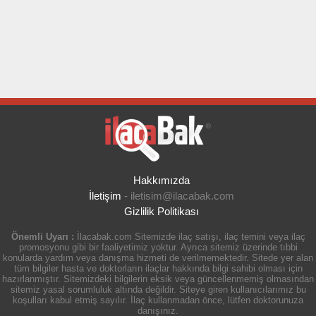
Hakkımızda
İletişim
-
iletisim@ilacabak.com
Gizlilik Politikası
Önemli Uyarı :
İlacabak.com Sitemizde ilaç satışı, ilaç temini veya ilaç
promosyonu gibi bir faaliyetimiz yoktur. Ayrıca sitemiz üzerinde tıbbi
konularda yardım veya danışma hizmeti de verilmemektedir. Sitede yer alan
tüm bilgiler hasta ve doktorların ilaçlar hakkında bilgi sahibi olması için
hazırlanmıştır. Sitemizdeki bilgilerin eksik veya güncellenmemiş olmasından
sitemiz yasal sorumluluk altında değildir. Siteye giren kullanıcılarımız bu
koşulları kabul etmiş sayılır. İlaç kullanmadan önce, lütfen doktorunuza
danışınız.