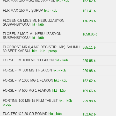
FERIMAX 100 MG/2 ML 5 AMPUL
hkt - küb
152.62 ₺
FERIMAX 150 ML ŞURUP
hkt - küb
151.41 ₺
FLOBEN 0,5 MG/2 ML NEBULIZASYON
176.28 ₺
SUSPANSIYONU
hkt - küb
FLOBEN 2 MG/2 ML NEBULIZASYON
1058.86 ₺
SUSPANSIYONU
hkt - küb
FLOPROST MR 0,4 MG DEĞİŞTİRİLMİŞ SALIMLI
355.11 ₺
30 SERT KAPSÜL
hkt - küb - prosp
FORSEF IM 1000 MG 1 FLAKON
hkt - küb
229.98 ₺
FORSEF IM 500 MG 1 FLAKON
hkt - küb
229.98 ₺
FORSEF IV 1000 MG 1 FLAKON
hkt - küb
152.62 ₺
FORSEF IV 500 MG 1 FLAKON
hkt - küb
109.66 ₺
FORTINE 100 MG 15 FİLM TABLET
hkt - küb -
229.98 ₺
prosp
FUCITEC %2 20 GR POMAD
hkt - küb
152.62 ₺