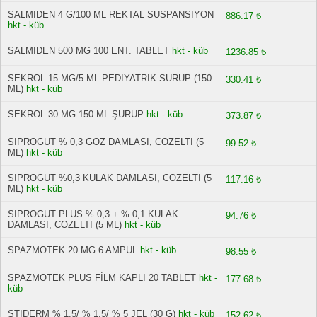
SALMIDEN 4 G/100 ML REKTAL SUSPANSIYON
886.17 ₺
hkt - küb
SALMIDEN 500 MG 100 ENT. TABLET
hkt - küb
1236.85 ₺
SEKROL 15 MG/5 ML PEDIYATRIK SURUP (150
330.41 ₺
ML)
hkt - küb
SEKROL 30 MG 150 ML ŞURUP
hkt - küb
373.87 ₺
SIPROGUT % 0,3 GOZ DAMLASI, COZELTI (5
99.52 ₺
ML)
hkt - küb
SIPROGUT %0,3 KULAK DAMLASI, COZELTI (5
117.16 ₺
ML)
hkt - küb
SIPROGUT PLUS % 0,3 + % 0,1 KULAK
94.76 ₺
DAMLASI, COZELTI (5 ML)
hkt - küb
SPAZMOTEK 20 MG 6 AMPUL
hkt - küb
98.55 ₺
SPAZMOTEK PLUS FİLM KAPLI 20 TABLET
hkt -
177.68 ₺
küb
STIDERM % 1,5/ % 1,5/ % 5 JEL (30 G)
hkt - küb
152.62 ₺