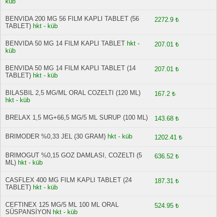
küb
BENVIDA 200 MG 56 FILM KAPLI TABLET (56
2272.9 ₺
TABLET)
hkt - küb
BENVIDA 50 MG 14 FILM KAPLI TABLET
hkt -
207.01 ₺
küb
BENVIDA 50 MG 14 FILM KAPLI TABLET (14
207.01 ₺
TABLET)
hkt - küb
BILASBIL 2,5 MG/ML ORAL COZELTI (120 ML)
167.2 ₺
hkt - küb
BRELAX 1,5 MG+66,5 MG/5 ML SURUP (100 ML)
143.68 ₺
BRIMODER %0,33 JEL (30 GRAM)
hkt - küb
1202.41 ₺
BRIMOGUT %0,15 GOZ DAMLASI, COZELTI (5
636.52 ₺
ML)
hkt - küb
CASFLEX 400 MG FILM KAPLI TABLET (24
187.31 ₺
TABLET)
hkt - küb
CEFTINEX 125 MG/5 ML 100 ML ORAL
524.95 ₺
SÜSPANSİYON
hkt - küb