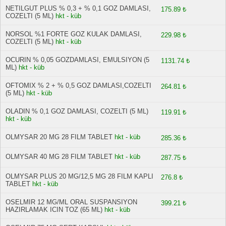
NETILGUT PLUS % 0,3 + % 0,1 GOZ DAMLASI,
175.89 ₺
COZELTI (5 ML)
hkt - küb
NORSOL %1 FORTE GOZ KULAK DAMLASI,
229.98 ₺
COZELTI (5 ML)
hkt - küb
OCURIN % 0,05 GOZDAMLASI, EMULSIYON (5
1131.74 ₺
ML)
hkt - küb
OFTOMIX % 2 + % 0,5 GOZ DAMLASI,COZELTI
264.81 ₺
(5 ML)
hkt - küb
OLADIN % 0,1 GOZ DAMLASI, COZELTI (5 ML)
119.91 ₺
hkt - küb
OLMYSAR 20 MG 28 FILM TABLET
hkt - küb
285.36 ₺
OLMYSAR 40 MG 28 FILM TABLET
hkt - küb
287.75 ₺
OLMYSAR PLUS 20 MG/12,5 MG 28 FILM KAPLI
276.8 ₺
TABLET
hkt - küb
OSELMIR 12 MG/ML ORAL SUSPANSIYON
399.21 ₺
HAZIRLAMAK ICIN TOZ (65 ML)
hkt - küb