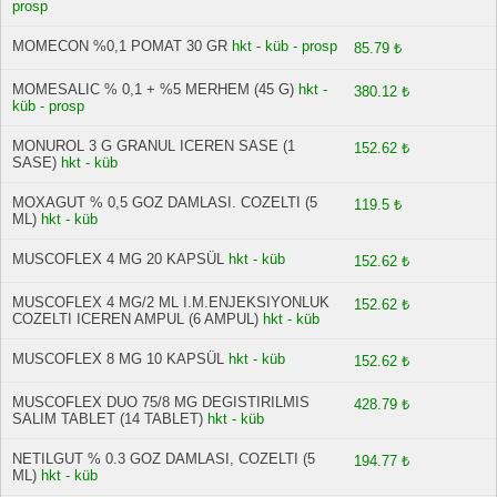
prosp
MOMECON %0,1 POMAT 30 GR
hkt - küb - prosp
85.79 ₺
MOMESALIC % 0,1 + %5 MERHEM (45 G)
hkt -
380.12 ₺
küb - prosp
MONUROL 3 G GRANUL ICEREN SASE (1
152.62 ₺
SASE)
hkt - küb
MOXAGUT % 0,5 GOZ DAMLASI. COZELTI (5
119.5 ₺
ML)
hkt - küb
MUSCOFLEX 4 MG 20 KAPSÜL
hkt - küb
152.62 ₺
MUSCOFLEX 4 MG/2 ML I.M.ENJEKSIYONLUK
152.62 ₺
COZELTI ICEREN AMPUL (6 AMPUL)
hkt - küb
MUSCOFLEX 8 MG 10 KAPSÜL
hkt - küb
152.62 ₺
MUSCOFLEX DUO 75/8 MG DEGISTIRILMIS
428.79 ₺
SALIM TABLET (14 TABLET)
hkt - küb
NETILGUT % 0.3 GOZ DAMLASI, COZELTI (5
194.77 ₺
ML)
hkt - küb