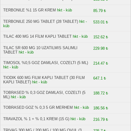
TERBONILE %1 15 GR KREM
hkt - küb
85.79 ₺
TERBONILE 250 MG TABLET (28 TABLET)
hkt -
533.01 ₺
küb
TILAC 400 MG 14 FİLM KAPLI TABLET
hkt - küb
152.62 ₺
TILAC SR 600 MG 10 UZATILMIS SALIMLI
229.98 ₺
TABLET
hkt - küb
TIMOSOL %0,5 GOZ DAMLASI, COZELTI (5 ML)
214.47 ₺
hkt - küb
TIODIK 600 MG FILM KAPLI TABLET (30 FILM
647.1 ₺
KAPLI TABLET)
hkt - küb
TOBRASED % 0,3 GOZ DAMLASI, COZELTI (5
188.72 ₺
ML)
hkt - küb
TOBRASED GOZ % 0,3 5 GR MERHEM
hkt - küb
186.56 ₺
TRAVAZOL % 1 + % 0,1 KREM (15 G)
hkt - küb
216.79 ₺
TRIVAG 300 MG / 200 MG / 100 MG OVUL (3
225.7 ₺