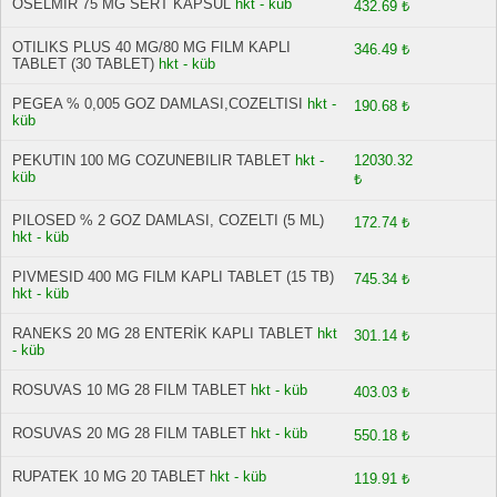
OSELMIR 75 MG SERT KAPSUL
hkt - küb
432.69 ₺
OTILIKS PLUS 40 MG/80 MG FILM KAPLI
346.49 ₺
TABLET (30 TABLET)
hkt - küb
PEGEA % 0,005 GOZ DAMLASI,COZELTISI
hkt -
190.68 ₺
küb
PEKUTIN 100 MG COZUNEBILIR TABLET
hkt -
12030.32
küb
₺
PILOSED % 2 GOZ DAMLASI, COZELTI (5 ML)
172.74 ₺
hkt - küb
PIVMESID 400 MG FILM KAPLI TABLET (15 TB)
745.34 ₺
hkt - küb
RANEKS 20 MG 28 ENTERİK KAPLI TABLET
hkt
301.14 ₺
- küb
ROSUVAS 10 MG 28 FILM TABLET
hkt - küb
403.03 ₺
ROSUVAS 20 MG 28 FILM TABLET
hkt - küb
550.18 ₺
RUPATEK 10 MG 20 TABLET
hkt - küb
119.91 ₺