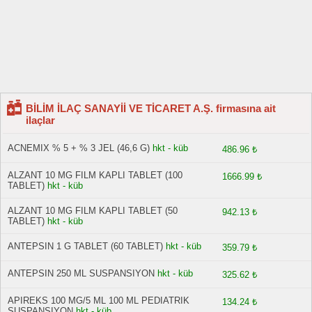
BİLİM İLAÇ SANAYİİ VE TİCARET A.Ş. firmasına ait
ilaçlar
ACNEMIX % 5 + % 3 JEL (46,6 G)
hkt - küb
486.96 ₺
ALZANT 10 MG FILM KAPLI TABLET (100
1666.99 ₺
TABLET)
hkt - küb
ALZANT 10 MG FILM KAPLI TABLET (50
942.13 ₺
TABLET)
hkt - küb
ANTEPSIN 1 G TABLET (60 TABLET)
hkt - küb
359.79 ₺
ANTEPSIN 250 ML SUSPANSIYON
hkt - küb
325.62 ₺
APIREKS 100 MG/5 ML 100 ML PEDIATRIK
134.24 ₺
SUSPANSIYON
hkt - küb