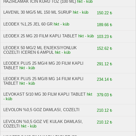
HAZIRLAMAK ICIN KURU TOZ (100 ML)
hkt - küb
LAVENIL 30 MG/5 ML 150 ML SURUP
hkt - küb
150.22 ₺
LEODEX %1,25 JEL 60 GR
hkt - küb
189.66 ₺
LEODEX 25 MG 20 FILM KAPLI TABLET
hkt - küb
103.23 ₺
LEODEX 50 MG/2 ML ENJEKSIYONLUK
152.62 ₺
COZELTI ICEREN 6 AMPUL
hkt - küb
LEODEX PLUS 25 MG/4 MG 20 FILM KAPLI
291.12 ₺
TABLET
hkt - küb
LEODEX PLUS 25 MG/8 MG 14 FILM KAPLI
234.14 ₺
TABLET
hkt - küb
LEVOKAST 5/10 MG 30 FILM KAPLI TABLET
hkt
379.03 ₺
- küb
LEVOLON %0,5 GOZ DAMLASI, COZELTI
210.12 ₺
LEVOLON %0,5 GOZ VE KULAK DAMLASI,
210.12 ₺
COZELTI
hkt - küb