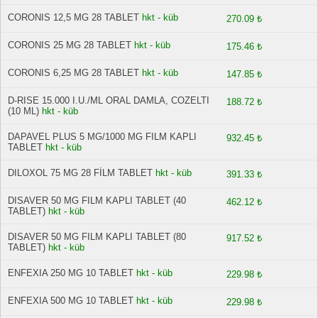
CORONIS 12,5 MG 28 TABLET
hkt - küb
270.09 ₺
CORONIS 25 MG 28 TABLET
hkt - küb
175.46 ₺
CORONIS 6,25 MG 28 TABLET
hkt - küb
147.85 ₺
D-RISE 15.000 I.U./ML ORAL DAMLA, COZELTI
188.72 ₺
(10 ML)
hkt - küb
DAPAVEL PLUS 5 MG/1000 MG FILM KAPLI
932.45 ₺
TABLET
hkt - küb
DILOXOL 75 MG 28 FİLM TABLET
hkt - küb
391.33 ₺
DISAVER 50 MG FILM KAPLI TABLET (40
462.12 ₺
TABLET)
hkt - küb
DISAVER 50 MG FILM KAPLI TABLET (80
917.52 ₺
TABLET)
hkt - küb
ENFEXIA 250 MG 10 TABLET
hkt - küb
229.98 ₺
ENFEXIA 500 MG 10 TABLET
hkt - küb
229.98 ₺