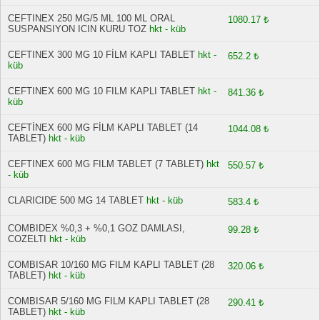
CEFTINEX 250 MG/5 ML 100 ML ORAL
1080.17 ₺
SUSPANSIYON ICIN KURU TOZ
hkt - küb
CEFTINEX 300 MG 10 FİLM KAPLI TABLET
hkt -
652.2 ₺
küb
CEFTINEX 600 MG 10 FILM KAPLI TABLET
hkt -
841.36 ₺
küb
CEFTİNEX 600 MG FİLM KAPLI TABLET (14
1044.08 ₺
TABLET)
hkt - küb
CEFTINEX 600 MG FILM TABLET (7 TABLET)
hkt
550.57 ₺
- küb
CLARICIDE 500 MG 14 TABLET
hkt - küb
583.4 ₺
COMBIDEX %0,3 + %0,1 GOZ DAMLASI,
99.28 ₺
COZELTI
hkt - küb
COMBISAR 10/160 MG FILM KAPLI TABLET (28
320.06 ₺
TABLET)
hkt - küb
COMBISAR 5/160 MG FILM KAPLI TABLET (28
290.41 ₺
TABLET)
hkt - küb