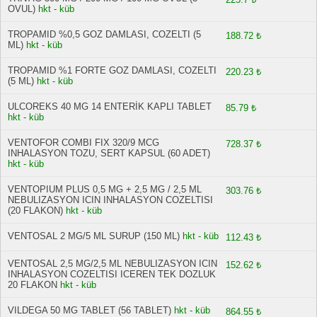
OVUL)
hkt - küb
TROPAMID %0,5 GOZ DAMLASI, COZELTI (5
188.72 ₺
ML)
hkt - küb
TROPAMID %1 FORTE GOZ DAMLASI, COZELTI
220.23 ₺
(5 ML)
hkt - küb
ULCOREKS 40 MG 14 ENTERİK KAPLI TABLET
85.79 ₺
hkt - küb
VENTOFOR COMBI FIX 320/9 MCG
728.37 ₺
INHALASYON TOZU, SERT KAPSUL (60 ADET)
hkt - küb
VENTOPIUM PLUS 0,5 MG + 2,5 MG / 2,5 ML
303.76 ₺
NEBULIZASYON ICIN INHALASYON COZELTISI
(20 FLAKON)
hkt - küb
VENTOSAL 2 MG/5 ML SURUP (150 ML)
hkt - küb
112.43 ₺
VENTOSAL 2,5 MG/2,5 ML NEBULIZASYON ICIN
152.62 ₺
INHALASYON COZELTISI ICEREN TEK DOZLUK
20 FLAKON
hkt - küb
VILDEGA 50 MG TABLET (56 TABLET)
hkt - küb
864.55 ₺