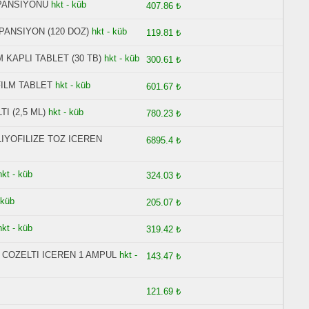
PANSIYONU
hkt - küb
407.86 ₺
ANSIYON (120 DOZ)
hkt - küb
119.81 ₺
 KAPLI TABLET (30 TB)
hkt - küb
300.61 ₺
FILM TABLET
hkt - küb
601.67 ₺
I (2,5 ML)
hkt - küb
780.23 ₺
LIYOFILIZE TOZ ICEREN
6895.4 ₺
hkt - küb
324.03 ₺
 küb
205.07 ₺
hkt - küb
319.42 ₺
N COZELTI ICEREN 1 AMPUL
hkt -
143.47 ₺
121.69 ₺