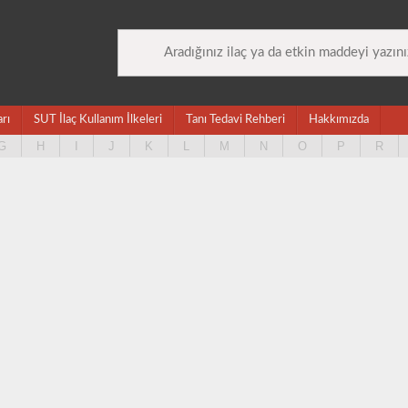
arı
SUT İlaç Kullanım İlkeleri
Tanı Tedavi Rehberi
Hakkımızda
G
H
I
J
K
L
M
N
O
P
R