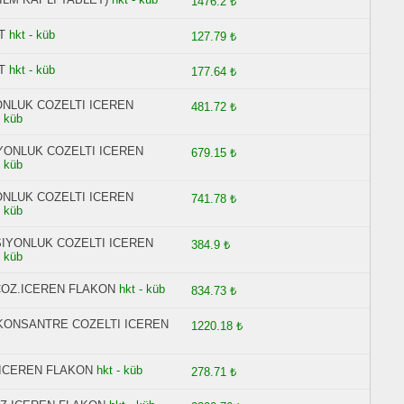
1476.2 ₺
T
hkt - küb
127.79 ₺
T
hkt - küb
177.64 ₺
ONLUK COZELTI ICEREN
481.72 ₺
- küb
IYONLUK COZELTI ICEREN
679.15 ₺
- küb
ONLUK COZELTI ICEREN
741.78 ₺
- küb
SIYONLUK COZELTI ICEREN
384.9 ₺
- küb
N.COZ.ICEREN FLAKON
hkt - küb
834.73 ₺
N KONSANTRE COZELTI ICEREN
1220.18 ₺
Z.ICEREN FLAKON
hkt - küb
278.71 ₺