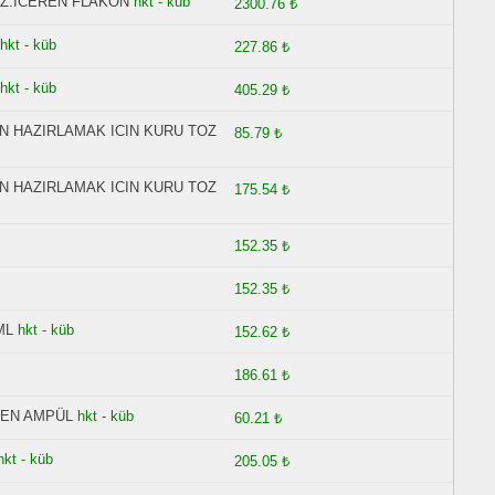
COZ.ICEREN FLAKON
hkt - küb
2300.76 ₺
hkt - küb
227.86 ₺
hkt - küb
405.29 ₺
N HAZIRLAMAK ICIN KURU TOZ
85.79 ₺
N HAZIRLAMAK ICIN KURU TOZ
175.54 ₺
152.35 ₺
152.35 ₺
ML
hkt - küb
152.62 ₺
186.61 ₺
REN AMPÜL
hkt - küb
60.21 ₺
hkt - küb
205.05 ₺