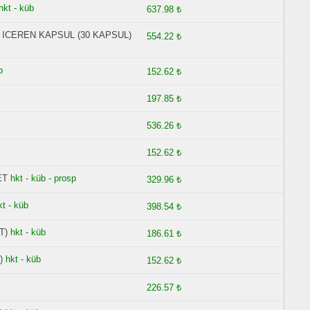
hkt - küb
637.98 ₺
 ICEREN KAPSUL (30 KAPSUL)
554.22 ₺
p
152.62 ₺
197.85 ₺
536.26 ₺
152.62 ₺
ET
hkt - küb - prosp
329.96 ₺
kt - küb
398.54 ₺
T)
hkt - küb
186.61 ₺
)
hkt - küb
152.62 ₺
226.57 ₺