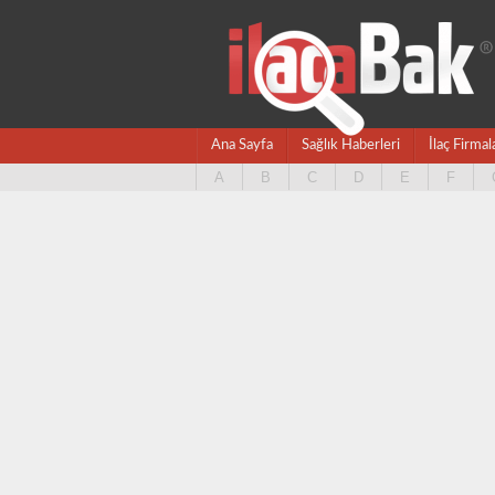
Ana Sayfa
Sağlık Haberleri
İlaç Firmal
A
B
C
D
E
F