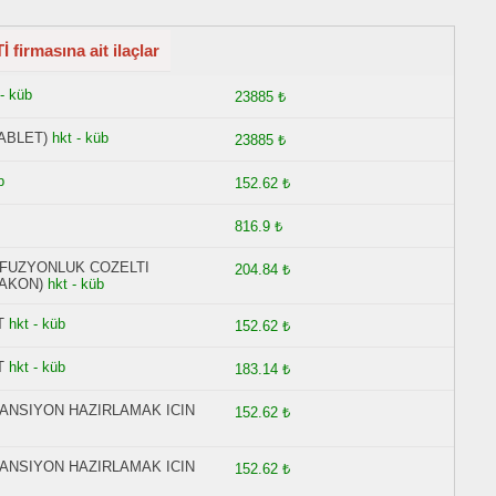
rmasına ait ilaçlar
 - küb
23885 ₺
ABLET)
hkt - küb
23885 ₺
b
152.62 ₺
816.9 ₺
NFUZYONLUK COZELTI
204.84 ₺
LAKON)
hkt - küb
T
hkt - küb
152.62 ₺
T
hkt - küb
183.14 ₺
PANSIYON HAZIRLAMAK ICIN
152.62 ₺
PANSIYON HAZIRLAMAK ICIN
152.62 ₺