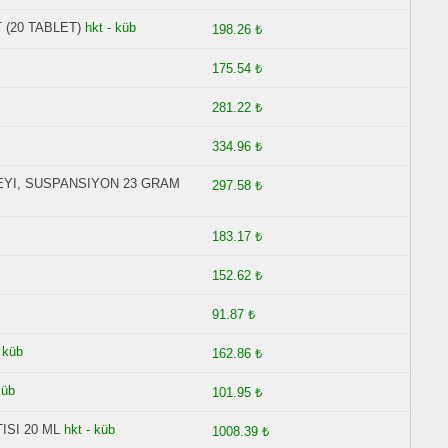
 (20 TABLET)
hkt - küb
198.26 ₺
175.54 ₺
281.22 ₺
334.96 ₺
EYI, SUSPANSIYON 23 GRAM
297.58 ₺
183.17 ₺
152.62 ₺
91.87 ₺
- küb
162.86 ₺
küb
101.95 ₺
ISI 20 ML
hkt - küb
1008.39 ₺