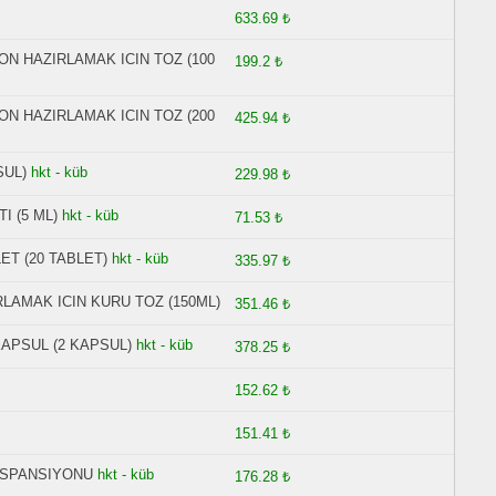
633.69 ₺
ON HAZIRLAMAK ICIN TOZ (100
199.2 ₺
ON HAZIRLAMAK ICIN TOZ (200
425.94 ₺
SUL)
hkt - küb
229.98 ₺
I (5 ML)
hkt - küb
71.53 ₺
LET (20 TABLET)
hkt - küb
335.97 ₺
RLAMAK ICIN KURU TOZ (150ML)
351.46 ₺
APSUL (2 KAPSUL)
hkt - küb
378.25 ₺
152.62 ₺
151.41 ₺
USPANSIYONU
hkt - küb
176.28 ₺