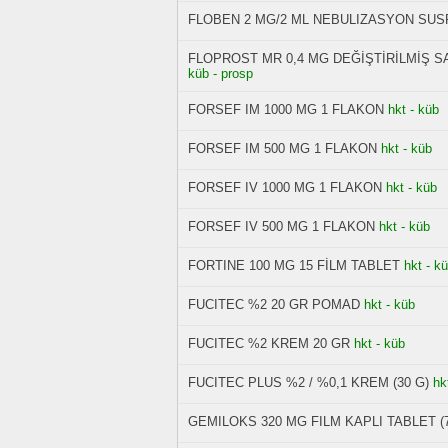
FLOBEN 2 MG/2 ML NEBULIZASYON SU
FLOPROST MR 0,4 MG DEĞİŞTİRİLMİŞ S
küb - prosp
FORSEF IM 1000 MG 1 FLAKON
hkt - küb
FORSEF IM 500 MG 1 FLAKON
hkt - küb
FORSEF IV 1000 MG 1 FLAKON
hkt - küb
FORSEF IV 500 MG 1 FLAKON
hkt - küb
FORTINE 100 MG 15 FİLM TABLET
hkt - k
FUCITEC %2 20 GR POMAD
hkt - küb
FUCITEC %2 KREM 20 GR
hkt - küb
FUCITEC PLUS %2 / %0,1 KREM (30 G)
hk
GEMILOKS 320 MG FILM KAPLI TABLET (