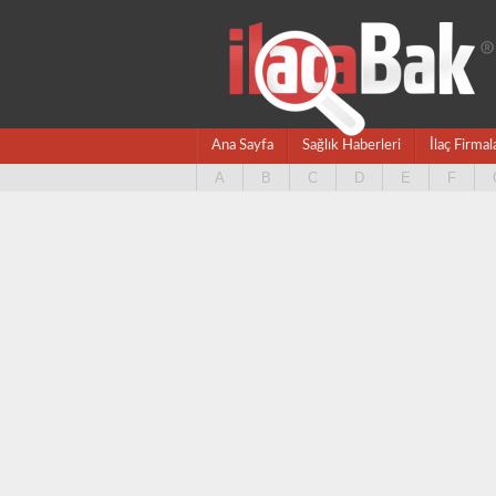
Ana Sayfa
Sağlık Haberleri
İlaç Firmal
A
B
C
D
E
F