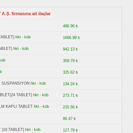
Ş. firmasına ait ilaçlar
486.96 ₺
TABLET)
hkt - küb
1666.99 ₺
ABLET)
hkt - küb
942.13 ₺
 küb
359.79 ₺
üb
325.62 ₺
IK SUSPANSIYON
hkt - küb
134.24 ₺
BLET(24 TABLET)
hkt - küb
273.71 ₺
LM KAPLI TABLET
hkt - küb
215.56 ₺
86.47 ₺
 (10 TABLET)
hkt - küb
127.79 ₺