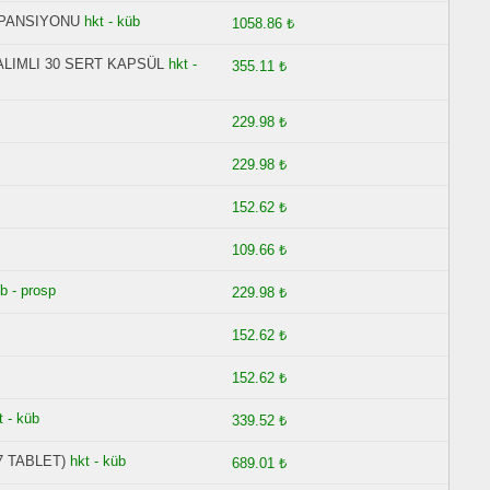
SPANSIYONU
hkt - küb
1058.86 ₺
ALIMLI 30 SERT KAPSÜL
hkt -
355.11 ₺
229.98 ₺
229.98 ₺
152.62 ₺
109.66 ₺
üb - prosp
229.98 ₺
152.62 ₺
152.62 ₺
t - küb
339.52 ₺
7 TABLET)
hkt - küb
689.01 ₺