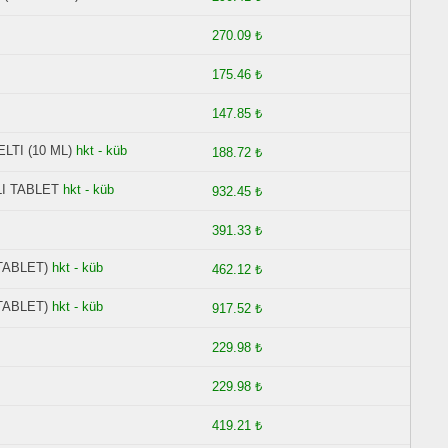
270.09 ₺
175.46 ₺
147.85 ₺
LTI (10 ML)
hkt - küb
188.72 ₺
I TABLET
hkt - küb
932.45 ₺
391.33 ₺
TABLET)
hkt - küb
462.12 ₺
TABLET)
hkt - küb
917.52 ₺
229.98 ₺
229.98 ₺
419.21 ₺