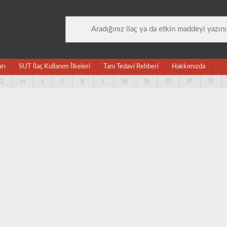
arı
SUT İlaç Kullanım İlkeleri
Tanı Tedavi Rehberi
Hakkımızda
G
H
I
J
K
L
M
N
O
P
R