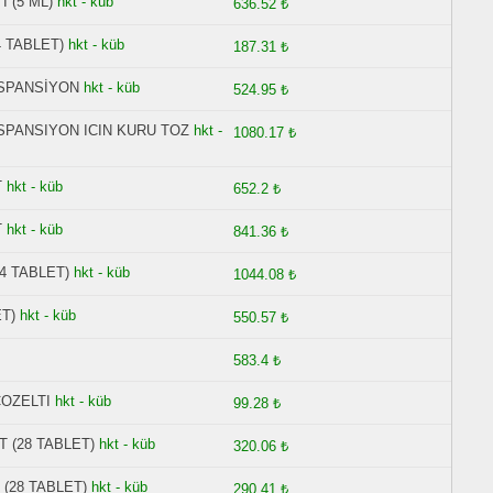
 (5 ML)
hkt - küb
636.52 ₺
4 TABLET)
hkt - küb
187.31 ₺
ÜSPANSİYON
hkt - küb
524.95 ₺
USPANSIYON ICIN KURU TOZ
hkt -
1080.17 ₺
T
hkt - küb
652.2 ₺
T
hkt - küb
841.36 ₺
4 TABLET)
hkt - küb
1044.08 ₺
T)
hkt - küb
550.57 ₺
583.4 ₺
COZELTI
hkt - küb
99.28 ₺
 (28 TABLET)
hkt - küb
320.06 ₺
(28 TABLET)
hkt - küb
290.41 ₺