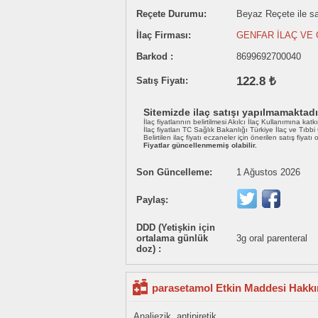
Reçete Durumu:
Beyaz Reçete ile sat
İlaç Firması:
GENFAR İLAÇ VE G
Barkod :
8699692700040
122.8 ₺
Satış Fiyatı:
Sitemizde ilaç satışı yapılmamaktadı
İlaç fiyatlarının belirtilmesi Akılcı İlaç Kullanımına katk
İlaç fiyatları TC Sağlık Bakanlığı Türkiye İlaç ve Tıbb
Belirtilen ilaç fiyatı eczaneler için önerilen satış fiyatı
Fiyatlar güncellenmemiş olabilir.
Son Güncelleme:
1 Ağustos 2026
Paylaş:
DDD (Yetişkin için
ortalama günlük
3g oral parenteral
doz) :
parasetamol Etkin Maddesi Hakkın
Analjezik, antipiretik.