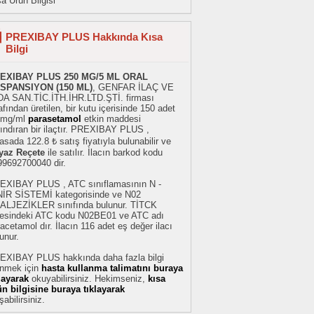
a Ürün Bilgisi
PREXIBAY PLUS Hakkında Kısa
Bilgi
EXIBAY PLUS 250 MG/5 ML ORAL
SPANSIYON (150 ML)
, GENFAR İLAÇ VE
DA SAN.TİC.İTH.İHR.LTD.ŞTİ. firması
afından üretilen, bir kutu içerisinde 150 adet
 mg/ml
parasetamol
etkin maddesi
ındıran bir ilaçtır. PREXIBAY PLUS ,
asada 122.8 ₺ satış fiyatıyla bulunabilir ve
yaz Reçete
ile satılır. İlacın barkod kodu
99692700040 dir.
EXIBAY PLUS , ATC sınıflamasının N -
NİR SİSTEMİ kategorisinde ve N02
ALJEZİKLER sınıfında bulunur. TİTCK
stesindeki ATC kodu N02BE01 ve ATC adı
acetamol dır. İlacın 116 adet eş değer ilacı
unur.
EXIBAY PLUS hakkında daha fazla bilgi
inmek için
hasta kullanma talimatını buraya
klayarak
okuyabilirsiniz. Hekimseniz,
kısa
ün bilgisine buraya tıklayarak
şabilirsiniz.