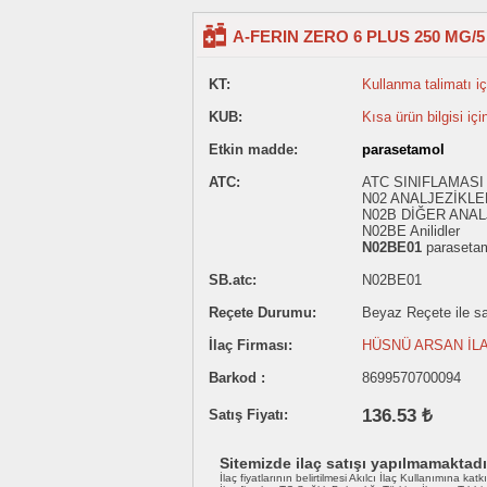
A-FERIN ZERO 6 PLUS 250 MG/
KT:
Kullanma talimatı içi
KUB:
Kısa ürün bilgisi içi
Etkin madde:
parasetamol
ATC:
ATC SINIFLAMASI 
N02 ANALJEZİKLE
N02B DİĞER ANAL
N02BE Anilidler
N02BE01
paraseta
SB.atc:
N02BE01
Reçete Durumu:
Beyaz Reçete ile sat
İlaç Firması:
HÜSNÜ ARSAN İLA
Barkod :
8699570700094
136.53 ₺
Satış Fiyatı:
Sitemizde ilaç satışı yapılmamaktadı
İlaç fiyatlarının belirtilmesi Akılcı İlaç Kullanımına katk