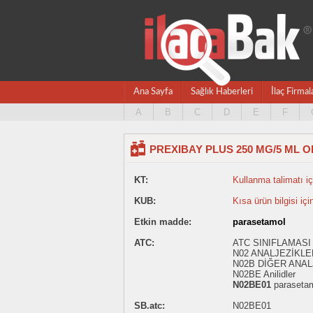
Ana Sayfa
Sağlık Haberleri
İlaç Firmal
A
B
C
D
E
F
PREXIBAY PLUS 250 MG/5 ML O
KT:
Kullanma talimatı içi
KUB:
Kısa ürün bilgisi içi
Etkin madde:
parasetamol
ATC:
ATC SINIFLAMASI 
N02 ANALJEZİKLE
N02B DİĞER ANAL
N02BE Anilidler
N02BE01
paraseta
SB.atc:
N02BE01