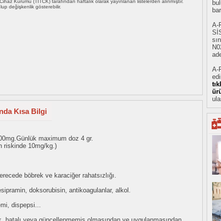
i Cihaz Kurumu (TİTCK) tarafından haftalık olarak yayınlanan listelerden alınmıştır.
bul
 olup değişkenlik gösterebilir.
ba
A-
Sİ
sın
N0
ade
A-
ed
tı
ür
ula
da Kısa Bilgi
 1000mg.Günlük maximum doz 4 gr.
n riskinde 10mg/kg.)
derecede böbrek ve karaciğer rahatsızlığı.
sipramin, doksorubisin, antikoagulanlar, alkol.
mi, dispepsi...
eksik, hatalı veya güncellenmemiş olmasından ve uygulanmasından