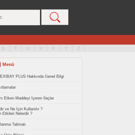
S
T
U
V
X
Y
Z
Menü
EXIBAY PLUS Hakkında Genel Bilgi
ıtlamalar
ı Etken Maddeyi İçeren İlaçlar
ir ve Ne İçin Kullanılır ?
 Etkileri Nelerdir ?
llanma Talimatı