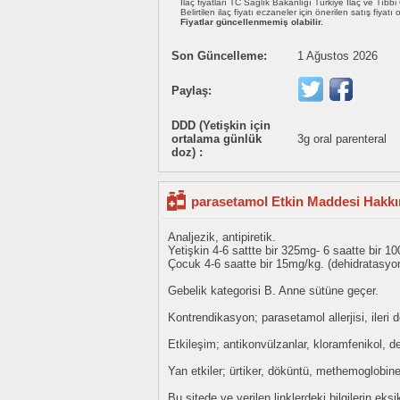
İlaç fiyatları TC Sağlık Bakanlığı Türkiye İlaç ve Tıbb
Belirtilen ilaç fiyatı eczaneler için önerilen satış fiyatı
Fiyatlar güncellenmemiş olabilir.
Son Güncelleme:
1 Ağustos 2026
Paylaş:
DDD (Yetişkin için
ortalama günlük
3g oral parenteral
doz) :
parasetamol Etkin Maddesi Hakkın
Analjezik, antipiretik.
Yetişkin 4-6 sattte bir 325mg- 6 saatte bir
Çocuk 4-6 saatte bir 15mg/kg. (dehidratasyo
Gebelik kategorisi B. Anne sütüne geçer.
Kontrendikasyon; parasetamol allerjisi, ileri 
Etkileşim; antikonvülzanlar, kloramfenikol, de
Yan etkiler; ürtiker, döküntü, methemoglobine
Bu sitede ve verilen linklerdeki bilgilerin 