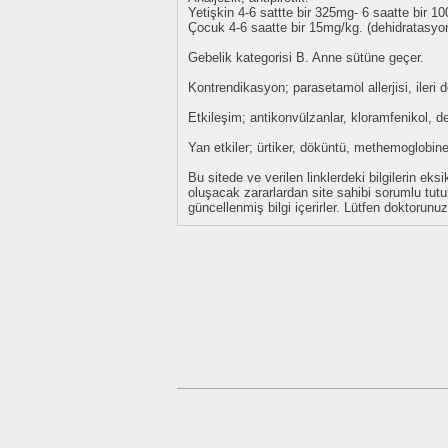
Yetişkin 4-6 sattte bir 325mg- 6 saatte bir
Çocuk 4-6 saatte bir 15mg/kg. (dehidratasyo
Gebelik kategorisi B. Anne sütüne geçer.
Kontrendikasyon; parasetamol allerjisi, ileri 
Etkileşim; antikonvülzanlar, kloramfenikol, de
Yan etkiler; ürtiker, döküntü, methemoglobine
Bu sitede ve verilen linklerdeki bilgilerin 
oluşacak zararlardan site sahibi sorumlu tu
güncellenmiş bilgi içerirler. Lütfen doktorun