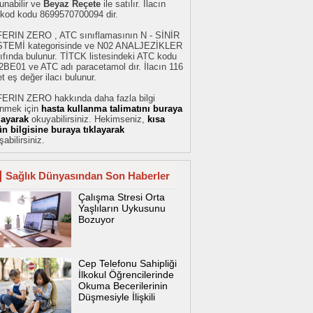
unabilir ve
Beyaz Reçete
ile satılır. İlacın
rkod kodu 8699570700094 dir.
FERIN ZERO , ATC sınıflamasının N - SİNİR
STEMİ kategorisinde ve N02 ANALJEZİKLER
ıfında bulunur. TİTCK listesindeki ATC kodu
2BE01 ve ATC adı paracetamol dır. İlacın 116
t eş değer ilacı bulunur.
FERIN ZERO hakkında daha fazla bilgi
inmek için
hasta kullanma talimatını buraya
klayarak
okuyabilirsiniz. Hekimseniz,
kısa
ün bilgisine buraya tıklayarak
şabilirsiniz.
Sağlık Dünyasından Son Haberler
Çalışma Stresi Orta
Yaşlıların Uykusunu
Bozuyor
Cep Telefonu Sahipliği
İlkokul Öğrencilerinde
Okuma Becerilerinin
Düşmesiyle İlişkili