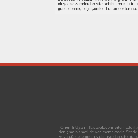
oluşacak zararlardan site sahibi sorumlu tu
güncellenmiş bilgi içerirler. Lütfen doktorun
Önemli Uyarı :
İlacabak.com Sitemizde ilaç
danışma hizmeti de verilmemektedir. Sitede ye
veya güncellenmemiş olmasından sitemiz yasal