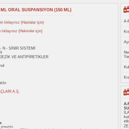
5 ML ORAL SUSPANSIYON (150 ML)
A-
n tıklayınız (Hastalar için)
n tıklayınız (Hekimler için)
Kıs
Ayn
- N - SİNİR SİSTEMİ
Ned
R
Yan
JEZİK VE ANTİPİRETİKLER
mol
Ku
Kıs
ılır.
ÇLARI A.Ş.
A-
SU
İLA
ku
etk
r.
ZER
ı amaçlıdır.