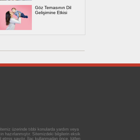
Göz Temasının Dil
Gelişimine Etkisi
 sitemiz üzerinde tıbbi konularda yardım veya
n hazırlanmıştır. Sitemizdeki bilgilerin eksik
 etmiş sayılır. İlaç kullanmadan önce, lütfen