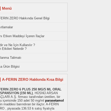
Menü
FERIN ZERO Hakkında Genel Bilgi
ıtlamalar
ı Etken Maddeyi İçeren İlaçlar
ir ve Ne İçin Kullanılır ?
 Etkileri Nelerdir ?
llanma Talimatı
a Ürün Bilgisi
A-FERIN ZERO Hakkında Kısa Bilgi
FERIN ZERO 6 PLUS 250 MG/5 ML ORAL
SPANSIYON (150 ML)
, HÜSNÜ ARSAN
ÇLARI A.Ş. firması tarafından üretilen, bir
tu içerisinde 150 adet 50 mg/ml
parasetamol
in maddesi barındıran bir ilaçtır. A-FERIN
O , piyasada 136.53 ₺ satış fiyatıyla