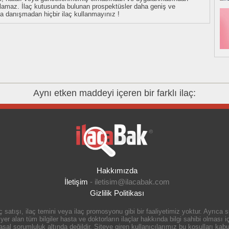
tulamaz. İlaç kutusunda bulunan prospektüsler daha geniş ve
uza danışmadan hiçbir ilaç kullanmayınız !
Aynı etken maddeyi içeren bir farklı ilaç:
Hakkımızda
İletişim
-
iletisim@ilacabak.com
Gizlilik Politikası
 satışı, ilaç temini veya ilaç promosyonu gibi bir faaliyetimiz yoktur. Ayrıca
r alan tüm bilgiler hasta ve doktorların ilaçlar hakkında bilgi sahibi olması içi
 sorumluluk altında değildir. Siteye giren kullanıcılarımız bu koşulları kabul