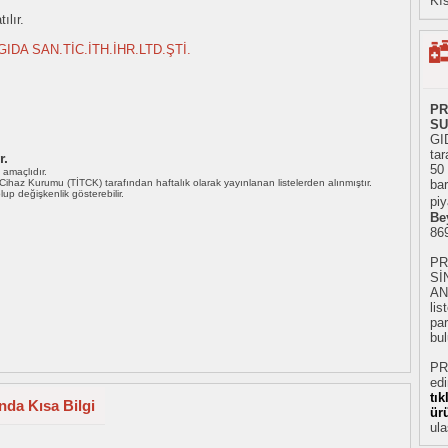
Kıs
ılır.
IDA SAN.TİC.İTH.İHR.LTD.ŞTİ.
PR
SU
GI
tar
r.
50
ı amaçlıdır.
i Cihaz Kurumu (TİTCK) tarafından haftalık olarak yayınlanan listelerden alınmıştır.
bar
 olup değişkenlik gösterebilir.
piy
Be
86
PR
Sİ
AN
li
par
bul
PR
ed
tı
da Kısa Bilgi
ür
ula