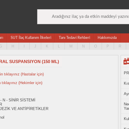
arı
SUT İlaç Kullanım İlkeleri
Tanı Tedavi Rehberi
Hakkımızda
G
H
I
J
K
L
M
N
O
P
R
RAL SUSPANSIYON (150 ML)
PR
n tıklayınız (Hastalar için)
n tıklayınız (Hekimler için)
Kıs
Ayn
- N - SİNİR SİSTEMİ
Ned
R
Yan
JEZİK VE ANTİPİRETİKLER
mol
Ku