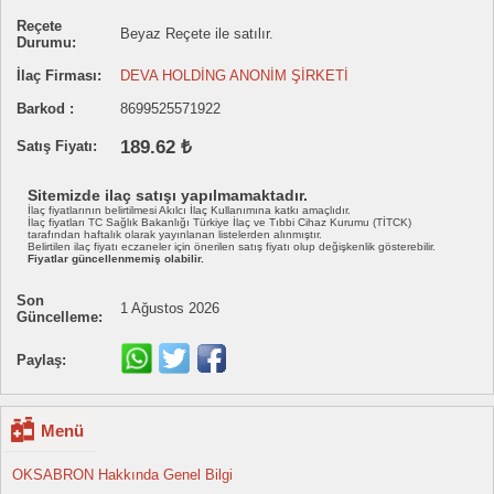
Reçete
Beyaz Reçete ile satılır.
Durumu:
İlaç Firması:
DEVA HOLDİNG ANONİM ŞİRKETİ
Barkod :
8699525571922
189.62 ₺
Satış Fiyatı:
Sitemizde ilaç satışı yapılmamaktadır.
İlaç fiyatlarının belirtilmesi Akılcı İlaç Kullanımına katkı amaçlıdır.
İlaç fiyatları TC Sağlık Bakanlığı Türkiye İlaç ve Tıbbi Cihaz Kurumu (TİTCK)
tarafından haftalık olarak yayınlanan listelerden alınmıştır.
Belirtilen ilaç fiyatı eczaneler için önerilen satış fiyatı olup değişkenlik gösterebilir.
Fiyatlar güncellenmemiş olabilir.
Son
1 Ağustos 2026
Güncelleme:
Paylaş:
Menü
OKSABRON Hakkında Genel Bilgi