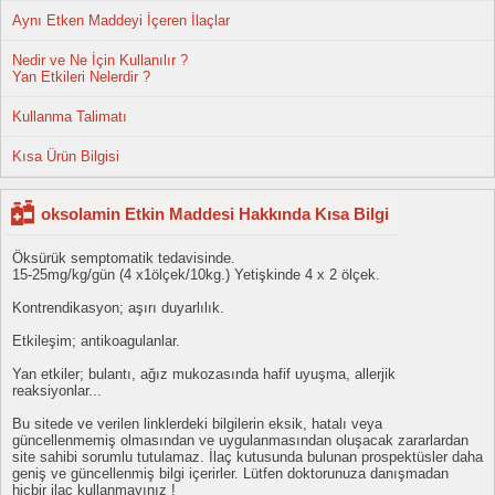
Aynı Etken Maddeyi İçeren İlaçlar
Nedir ve Ne İçin Kullanılır ?
Yan Etkileri Nelerdir ?
Kullanma Talimatı
Kısa Ürün Bilgisi
oksolamin Etkin Maddesi Hakkında Kısa Bilgi
Öksürük semptomatik tedavisinde.
15-25mg/kg/gün (4 x1ölçek/10kg.) Yetişkinde 4 x 2 ölçek.
Kontrendikasyon; aşırı duyarlılık.
Etkileşim; antikoagulanlar.
Yan etkiler; bulantı, ağız mukozasında hafif uyuşma, allerjik
reaksiyonlar...
Bu sitede ve verilen linklerdeki bilgilerin eksik, hatalı veya
güncellenmemiş olmasından ve uygulanmasından oluşacak zararlardan
site sahibi sorumlu tutulamaz. İlaç kutusunda bulunan prospektüsler daha
geniş ve güncellenmiş bilgi içerirler. Lütfen doktorunuza danışmadan
hiçbir ilaç kullanmayınız !