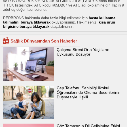
ve R05 ÖKSÜRÜK VE SOĞUK ALGINLIĞI İLAÇLARI sınıfında bulunur.
TİTCK listesindeki ATC kodu R05DB07 ve ATC adı oxolamine dır. İlacın 9
adet eş değer ilacı bulunur.
PERBRONS hakkında daha fazla bilgi edinmek için
hasta kullanma
talimatını buraya tıklayarak
okuyabilirsiniz. Hekimseniz,
kısa ürün
bilgisine buraya tıklayarak
ulaşabilirsiniz.
Sağlık Dünyasından Son Haberler
Çalışma Stresi Orta Yaşlıların
Uykusunu Bozuyor
Cep Telefonu Sahipliği İlkokul
Öğrencilerinde Okuma Becerilerinin
Düşmesiyle İlişkili
Göz Temasının Dil Gelişimine Etkisi