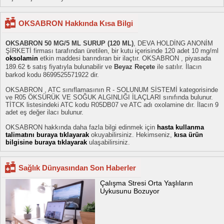
OKSABRON Hakkında Kısa Bilgi
OKSABRON 50 MG/5 ML SURUP (120 ML)
, DEVA HOLDİNG ANONİM
ŞİRKETİ firması tarafından üretilen, bir kutu içerisinde 120 adet 10 mg/ml
oksolamin
etkin maddesi barındıran bir ilaçtır. OKSABRON , piyasada
189.62 ₺ satış fiyatıyla bulunabilir ve
Beyaz Reçete
ile satılır. İlacın
barkod kodu 8699525571922 dir.
OKSABRON , ATC sınıflamasının R - SOLUNUM SİSTEMİ kategorisinde
ve R05 ÖKSÜRÜK VE SOĞUK ALGINLIĞI İLAÇLARI sınıfında bulunur.
TİTCK listesindeki ATC kodu R05DB07 ve ATC adı oxolamine dır. İlacın 9
adet eş değer ilacı bulunur.
OKSABRON hakkında daha fazla bilgi edinmek için
hasta kullanma
talimatını buraya tıklayarak
okuyabilirsiniz. Hekimseniz,
kısa ürün
bilgisine buraya tıklayarak
ulaşabilirsiniz.
Sağlık Dünyasından Son Haberler
Çalışma Stresi Orta Yaşlıların
Uykusunu Bozuyor