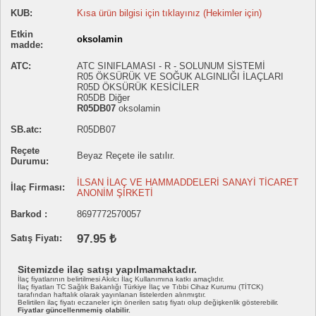
KUB:
Kısa ürün bilgisi için tıklayınız (Hekimler için)
Etkin
oksolamin
madde:
ATC:
ATC SINIFLAMASI - R - SOLUNUM SİSTEMİ
R05 ÖKSÜRÜK VE SOĞUK ALGINLIĞI İLAÇLARI
R05D ÖKSÜRÜK KESİCİLER
R05DB Diğer
R05DB07
oksolamin
SB.atc:
R05DB07
Reçete
Beyaz Reçete ile satılır.
Durumu:
İLSAN İLAÇ VE HAMMADDELERİ SANAYİ TİCARET
İlaç Firması:
ANONİM ŞİRKETİ
Barkod :
8697772570057
97.95 ₺
Satış Fiyatı:
Sitemizde ilaç satışı yapılmamaktadır.
İlaç fiyatlarının belirtilmesi Akılcı İlaç Kullanımına katkı amaçlıdır.
İlaç fiyatları TC Sağlık Bakanlığı Türkiye İlaç ve Tıbbi Cihaz Kurumu (TİTCK)
tarafından haftalık olarak yayınlanan listelerden alınmıştır.
Belirtilen ilaç fiyatı eczaneler için önerilen satış fiyatı olup değişkenlik gösterebilir.
Fiyatlar güncellenmemiş olabilir.