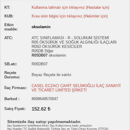
KT:
Kullanma talimatı için tıklayınız (Hastalar için)
KUB:
Kısa ürün bilgisi için tıklayınız (Hekimler için)
Etkin
oksolamin
madde:
ATC:
ATC SINIFLAMASI - R - SOLUNUM SİSTEMİ
R05 ÖKSÜRÜK VE SOĞUK ALGINLIĞI İLAÇLARI
R05D ÖKSÜRÜK KESİCİLER
R05DB Diğer
R05DB07
oksolamin
SB.atc:
R05DB07
Reçete
Beyaz Reçete ile satılır.
Durumu:
CASEL ECZACI CAHİT SELİMOĞLU İLAÇ SANAYİİ
İlaç Firması:
VE TİCARET LİMİTED ŞİRKETİ
Barkod :
8699649570047
152.62 ₺
Satış Fiyatı:
Sitemizde ilaç satışı yapılmamaktadır.
İlaç fiyatlarının belirtilmesi Akılcı İlaç Kullanımına katkı amaçlıdır.
İlaç fiyatları TC Sağlık Bakanlığı Türkiye İlaç ve Tıbbi Cihaz Kurumu (TİTCK)