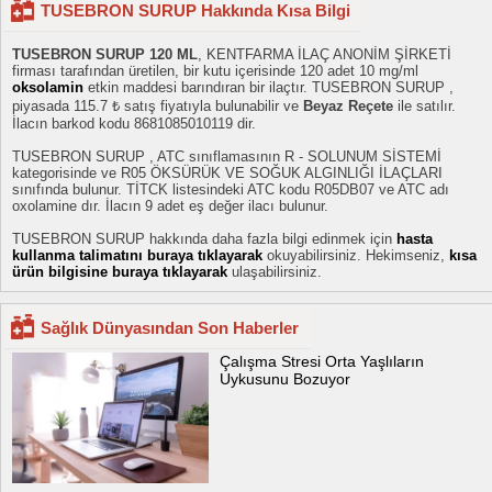
TUSEBRON SURUP Hakkında Kısa Bilgi
TUSEBRON SURUP 120 ML
, KENTFARMA İLAÇ ANONİM ŞİRKETİ
firması tarafından üretilen, bir kutu içerisinde 120 adet 10 mg/ml
oksolamin
etkin maddesi barındıran bir ilaçtır. TUSEBRON SURUP ,
piyasada 115.7 ₺ satış fiyatıyla bulunabilir ve
Beyaz Reçete
ile satılır.
İlacın barkod kodu 8681085010119 dir.
TUSEBRON SURUP , ATC sınıflamasının R - SOLUNUM SİSTEMİ
kategorisinde ve R05 ÖKSÜRÜK VE SOĞUK ALGINLIĞI İLAÇLARI
sınıfında bulunur. TİTCK listesindeki ATC kodu R05DB07 ve ATC adı
oxolamine dır. İlacın 9 adet eş değer ilacı bulunur.
TUSEBRON SURUP hakkında daha fazla bilgi edinmek için
hasta
kullanma talimatını buraya tıklayarak
okuyabilirsiniz. Hekimseniz,
kısa
ürün bilgisine buraya tıklayarak
ulaşabilirsiniz.
Sağlık Dünyasından Son Haberler
Çalışma Stresi Orta Yaşlıların
Uykusunu Bozuyor