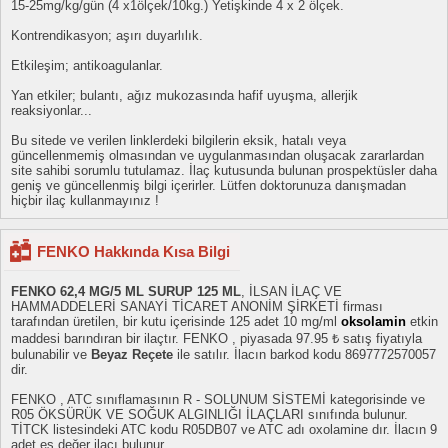
15-25mg/kg/gün (4 x1ölçek/10kg.) Yetişkinde 4 x 2 ölçek.
Kontrendikasyon; aşırı duyarlılık.
Etkileşim; antikoagulanlar.
Yan etkiler; bulantı, ağız mukozasında hafif uyuşma, allerjik
reaksiyonlar...
Bu sitede ve verilen linklerdeki bilgilerin eksik, hatalı veya
güncellenmemiş olmasından ve uygulanmasından oluşacak zararlardan
site sahibi sorumlu tutulamaz. İlaç kutusunda bulunan prospektüsler daha
geniş ve güncellenmiş bilgi içerirler. Lütfen doktorunuza danışmadan
hiçbir ilaç kullanmayınız !
FENKO Hakkında Kısa Bilgi
FENKO 62,4 MG/5 ML SURUP 125 ML
, İLSAN İLAÇ VE
HAMMADDELERİ SANAYİ TİCARET ANONİM ŞİRKETİ firması
tarafından üretilen, bir kutu içerisinde 125 adet 10 mg/ml
oksolamin
etkin
maddesi barındıran bir ilaçtır. FENKO , piyasada 97.95 ₺ satış fiyatıyla
bulunabilir ve
Beyaz Reçete
ile satılır. İlacın barkod kodu 8697772570057
dir.
FENKO , ATC sınıflamasının R - SOLUNUM SİSTEMİ kategorisinde ve
R05 ÖKSÜRÜK VE SOĞUK ALGINLIĞI İLAÇLARI sınıfında bulunur.
TİTCK listesindeki ATC kodu R05DB07 ve ATC adı oxolamine dır. İlacın 9
adet eş değer ilacı bulunur.