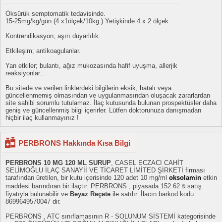
Öksürük semptomatik tedavisinde.
15-25mg/kg/gün (4 x1ölçek/10kg.) Yetişkinde 4 x 2 ölçek.
Kontrendikasyon; aşırı duyarlılık.
Etkileşim; antikoagulanlar.
Yan etkiler; bulantı, ağız mukozasında hafif uyuşma, allerjik
reaksiyonlar...
Bu sitede ve verilen linklerdeki bilgilerin eksik, hatalı veya
güncellenmemiş olmasından ve uygulanmasından oluşacak zararlardan
site sahibi sorumlu tutulamaz. İlaç kutusunda bulunan prospektüsler daha
geniş ve güncellenmiş bilgi içerirler. Lütfen doktorunuza danışmadan
hiçbir ilaç kullanmayınız !
PERBRONS Hakkında Kısa Bilgi
PERBRONS 10 MG 120 ML SURUP
, CASEL ECZACI CAHİT
SELİMOĞLU İLAÇ SANAYİİ VE TİCARET LİMİTED ŞİRKETİ firması
tarafından üretilen, bir kutu içerisinde 120 adet 10 mg/ml
oksolamin
etkin
maddesi barındıran bir ilaçtır. PERBRONS , piyasada 152.62 ₺ satış
fiyatıyla bulunabilir ve
Beyaz Reçete
ile satılır. İlacın barkod kodu
8699649570047 dir.
PERBRONS , ATC sınıflamasının R - SOLUNUM SİSTEMİ kategorisinde