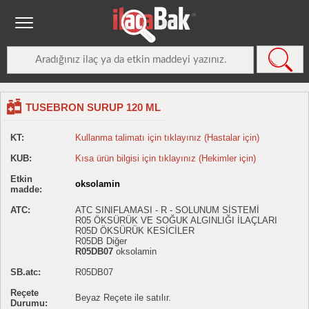
TUSEBRON SURUP 120 ML
KT:
Kullanma talimatı için tıklayınız (Hastalar için)
KUB:
Kısa ürün bilgisi için tıklayınız (Hekimler için)
Etkin
oksolamin
madde:
ATC:
ATC SINIFLAMASI - R - SOLUNUM SİSTEMİ
R05 ÖKSÜRÜK VE SOĞUK ALGINLIĞI İLAÇLARI
R05D ÖKSÜRÜK KESİCİLER
R05DB Diğer
R05DB07
oksolamin
SB.atc:
R05DB07
Reçete
Beyaz Reçete ile satılır.
Durumu: