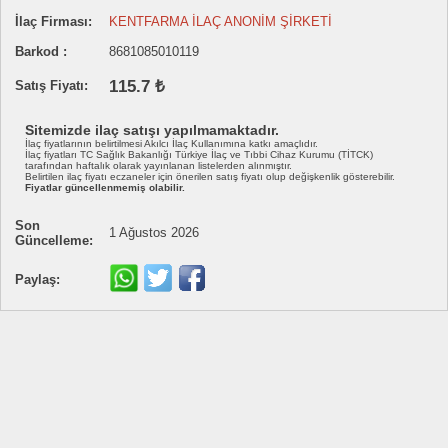
İlaç Firması:
KENTFARMA İLAÇ ANONİM ŞİRKETİ
Barkod :
8681085010119
115.7 ₺
Satış Fiyatı:
Sitemizde ilaç satışı yapılmamaktadır.
İlaç fiyatlarının belirtilmesi Akılcı İlaç Kullanımına katkı amaçlıdır.
İlaç fiyatları TC Sağlık Bakanlığı Türkiye İlaç ve Tıbbi Cihaz Kurumu (TİTCK)
tarafından haftalık olarak yayınlanan listelerden alınmıştır.
Belirtilen ilaç fiyatı eczaneler için önerilen satış fiyatı olup değişkenlik gösterebilir.
Fiyatlar güncellenmemiş olabilir.
Son
1 Ağustos 2026
Güncelleme:
Paylaş: