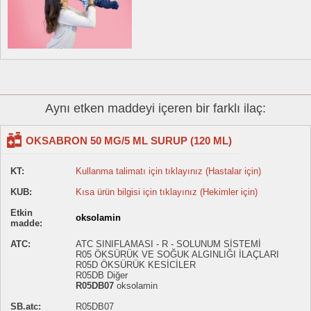
Aynı etken maddeyi içeren bir farklı ilaç:
OKSABRON 50 MG/5 ML SURUP (120 ML)
KT:
Kullanma talimatı için tıklayınız (Hastalar için)
KUB:
Kısa ürün bilgisi için tıklayınız (Hekimler için)
Etkin
oksolamin
madde:
ATC:
ATC SINIFLAMASI - R - SOLUNUM SİSTEMİ
R05 ÖKSÜRÜK VE SOĞUK ALGINLIĞI İLAÇLARI
R05D ÖKSÜRÜK KESİCİLER
R05DB Diğer
R05DB07
oksolamin
SB.atc:
R05DB07