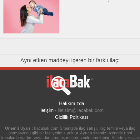
Aynı etken maddeyi içeren bir farklı ilaç:
Hakkımızda
İletişim
-
iletisim@ilacabak.com
Gizlilik Politikası
Önemli Uyarı :
İlacabak.com Sitemizde ilaç satışı, ilaç temini veya ilaç
promosyonu gibi bir faaliyetimiz yoktur. Ayrıca sitemiz üzerinde tıbbi
konularda yardım veya danışma hizmeti de verilmemektedir. Sitede yer alan