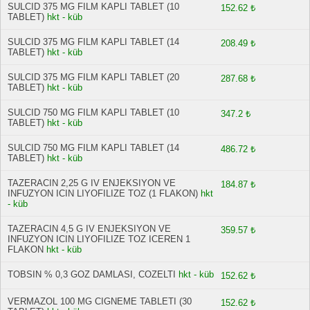
SULCID 375 MG FILM KAPLI TABLET (10
152.62 ₺
TABLET)
hkt - küb
SULCID 375 MG FILM KAPLI TABLET (14
208.49 ₺
TABLET)
hkt - küb
SULCID 375 MG FILM KAPLI TABLET (20
287.68 ₺
TABLET)
hkt - küb
SULCID 750 MG FILM KAPLI TABLET (10
347.2 ₺
TABLET)
hkt - küb
SULCID 750 MG FILM KAPLI TABLET (14
486.72 ₺
TABLET)
hkt - küb
TAZERACIN 2,25 G IV ENJEKSIYON VE
184.87 ₺
INFUZYON ICIN LIYOFILIZE TOZ (1 FLAKON)
hkt
- küb
TAZERACIN 4,5 G IV ENJEKSIYON VE
359.57 ₺
INFUZYON ICIN LIYOFILIZE TOZ ICEREN 1
FLAKON
hkt - küb
TOBSIN % 0,3 GOZ DAMLASI, COZELTI
hkt - küb
152.62 ₺
VERMAZOL 100 MG CIGNEME TABLETI (30
152.62 ₺