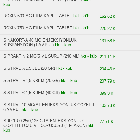
küb
ROXIN 500 MG FILM KAPLI TABLET
hkt - küb
152.62 ₺
ROXIN 750 MG FILM KAPLI TABLET
hkt - küb
220.27 ₺
SINAKORT-A 40 MG ENJEKSIYONLUK
131.58 ₺
SUSPANSIYON (1 AMPUL)
hkt - küb
SIPRAKTIN 2 MG/5 ML SURUP (240 ML)
hkt - küb
211.11 ₺
SISTRAL %1,5 JEL (20 GR)
hkt - küb
204.43 ₺
SISTRAL %1,5 KREM (20 GR)
hkt - küb
207.79 ₺
SISTRAL %1,5 KREM (40 GR)
hkt - küb
399.3 ₺
SISTRAL 10 MG/ML ENJEKSIYONLUK COZELTI
103.73 ₺
6 AMPUL
hkt - küb
SULCID 0,25/0,125 G IM ENJEKSIYONLUK
77.71 ₺
COZELTI TOZU VE COZUCUSU (1 FLAKON)
hkt -
küb