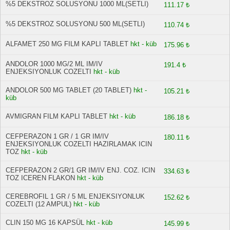
%5 DEKSTROZ SOLUSYONU 1000 ML(SETLI)
111.17 ₺
%5 DEKSTROZ SOLUSYONU 500 ML(SETLI)
110.74 ₺
ALFAMET 250 MG FILM KAPLI TABLET
hkt - küb
175.96 ₺
ANDOLOR 1000 MG/2 ML IM/IV
191.4 ₺
ENJEKSIYONLUK COZELTI
hkt - küb
ANDOLOR 500 MG TABLET (20 TABLET)
hkt -
105.21 ₺
küb
AVMIGRAN FILM KAPLI TABLET
hkt - küb
186.18 ₺
CEFPERAZON 1 GR / 1 GR IM/IV
180.11 ₺
ENJEKSIYONLUK COZELTI HAZIRLAMAK ICIN
TOZ
hkt - küb
CEFPERAZON 2 GR/1 GR IM/IV ENJ. COZ. ICIN
334.63 ₺
TOZ ICEREN FLAKON
hkt - küb
CEREBROFIL 1 GR / 5 ML ENJEKSIYONLUK
152.62 ₺
COZELTI (12 AMPUL)
hkt - küb
CLIN 150 MG 16 KAPSÜL
hkt - küb
145.99 ₺