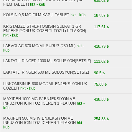
635.62 ₺
FILM TABLET)
hkt - küb
KOLSIN 0,5 MG FILM KAPLI TABLET
hkt - küb
187.87 ₺
KRISTALIZE STREPTOMISIN SULFAT 1 GR
117.51 ₺
ENJEKSIYONLUK COZELTI TOZU (1 FLAKON)
hkt - küb
LAEVOLAC 670 MG/ML SURUP (250 ML)
hkt -
418.79 ₺
küb
LAKTATLI RINGER 1000 ML SOLUSYON(SETSIZ)
111.02 ₺
LAKTATLI RINGER 500 ML SOLUSYON(SETSIZ)
90.5 ₺
LINKOMISIN IE 600 MG/2ML ENJEKSIYONLUK
75.68 ₺
COZELTI
hkt - küb
MAXIPEN 1000 MG IV ENJEKSIYON VE
438.58 ₺
INFUZYON ICIN TOZ ICEREN 1 FLAKON
hkt -
küb
MAXIPEN 500 MG IV ENJEKSIYON VE
254.38 ₺
INFUZYON ICIN TOZ ICEREN 1 FLAKON
hkt -
küb