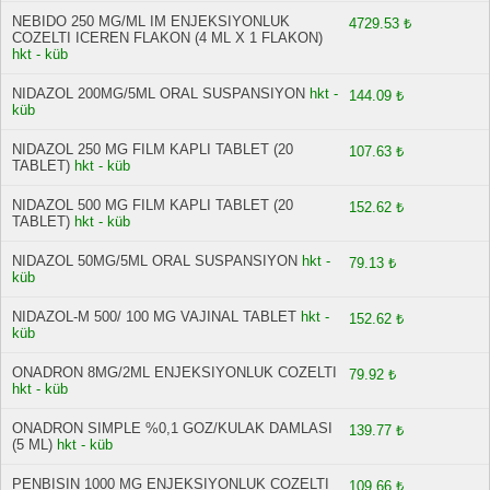
NEBIDO 250 MG/ML IM ENJEKSIYONLUK
4729.53 ₺
COZELTI ICEREN FLAKON (4 ML X 1 FLAKON)
hkt - küb
NIDAZOL 200MG/5ML ORAL SUSPANSIYON
hkt -
144.09 ₺
küb
NIDAZOL 250 MG FILM KAPLI TABLET (20
107.63 ₺
TABLET)
hkt - küb
NIDAZOL 500 MG FILM KAPLI TABLET (20
152.62 ₺
TABLET)
hkt - küb
NIDAZOL 50MG/5ML ORAL SUSPANSIYON
hkt -
79.13 ₺
küb
NIDAZOL-M 500/ 100 MG VAJINAL TABLET
hkt -
152.62 ₺
küb
ONADRON 8MG/2ML ENJEKSIYONLUK COZELTI
79.92 ₺
hkt - küb
ONADRON SIMPLE %0,1 GOZ/KULAK DAMLASI
139.77 ₺
(5 ML)
hkt - küb
PENBISIN 1000 MG ENJEKSIYONLUK COZELTI
109.66 ₺