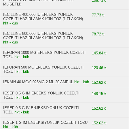
106.73 ₺
ML(SETLI)
IECILLINE 400.000 IU ENJEKSIYONLUK
77.73 ₺
COZELTI HAZIRLAMAK ICIN TOZ (1 FLAKON)
hkt - küb
IECILLINE 800.000 IU ENJEKSIYONLUK
78.72 ₺
COZELTI HAZIRLAMAK ICIN TOZ (1 FLAKON)
hkt - küb
IEFORAN 1000 MG ENJEKSIYONLUK COZELTI
145.84 ₺
TOZU
hkt - küb
IEFORAN 500 MG ENJEKSIYONLUK COZELTI
120.46 ₺
TOZU
hkt - küb
IEKAIN 40 MG/0.025MG 2 ML 20 AMPUL
hkt - küb
152.62 ₺
IESEF 0.5 G IM ENJEKSIYONLUK COZELTI
148.15 ₺
TOZU
hkt - küb
IESEF 0.5 G IV ENJEKSIYONLUK COZELTI
152.62 ₺
TOZU
hkt - küb
IESEF 1 G IM ENJEKSIYONLUK COZELTI TOZU
152.62 ₺
hkt - küb