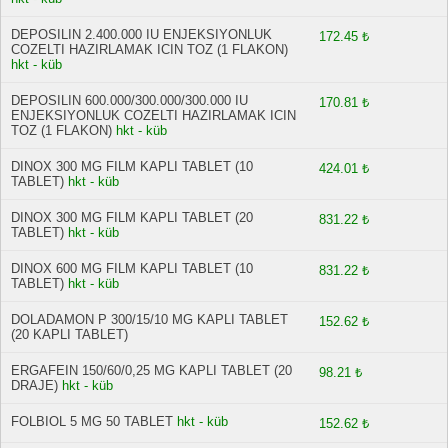
DEPOSILIN 2.400.000 IU ENJEKSIYONLUK
172.45 ₺
COZELTI HAZIRLAMAK ICIN TOZ (1 FLAKON)
hkt - küb
DEPOSILIN 600.000/300.000/300.000 IU
170.81 ₺
ENJEKSIYONLUK COZELTI HAZIRLAMAK ICIN
TOZ (1 FLAKON)
hkt - küb
DINOX 300 MG FILM KAPLI TABLET (10
424.01 ₺
TABLET)
hkt - küb
DINOX 300 MG FILM KAPLI TABLET (20
831.22 ₺
TABLET)
hkt - küb
DINOX 600 MG FILM KAPLI TABLET (10
831.22 ₺
TABLET)
hkt - küb
DOLADAMON P 300/15/10 MG KAPLI TABLET
152.62 ₺
(20 KAPLI TABLET)
ERGAFEIN 150/60/0,25 MG KAPLI TABLET (20
98.21 ₺
DRAJE)
hkt - küb
FOLBIOL 5 MG 50 TABLET
hkt - küb
152.62 ₺