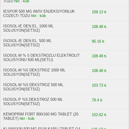
TOZU
hkt - küb
IESPOR 500 MG IM/IV ENJEKSIYONLUK
109.13 ₺
COZELTI TOZU
hkt - küb
ISOSOL-IE DEN.EL. 1000 ML
108.48 ₺
SOLUSYON(SETSIZ)
ISOSOL-IE DEN.EL. 500 ML
95.16 ₺
SOLUSYON(SETSIZ)
ISOSOL-M % 5 DEKSTROZLU ELEKTROLIT
108.48 ₺
SOLUSYONU 500 ML(SETLI)
ISOSOL-M %5 DEKSTROZ 1000 ML
108.48 ₺
SOLUSYON(SETSIZ)
ISOSOL-M %5 DEKSTROZ 500 ML
103.73 ₺
SOLUSYON(SETSIZ)
ISOSOL-P %5 DEKSTROZ 500 ML
78.4 ₺
SOLUSYON(SETSIZ)
KEMOPRIM FORT 800/160 MG TABLET (20
152.62 ₺
TABLET)
hkt - küb
KLAMAXIN 500 MG FILM KAPLI TABLET (14