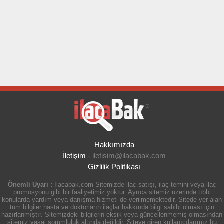
Hakkımızda
İletişim
-
iletisim@ilacabak.com
Gizlilik Politikası
Önemli Uyarı :
İlacabak.com Sitemizde ilaç satışı, ilaç temini veya ilaç
promosyonu gibi bir faaliyetimiz yoktur. Ayrıca sitemiz üzerinde tıbbi
konularda yardım veya danışma hizmeti de verilmemektedir. Sitede yer alan
tüm bilgiler hasta ve doktorların ilaçlar hakkında bilgi sahibi olması için
hazırlanmıştır. Sitemizdeki bilgilerin eksik veya güncellenmemiş olmasından
sitemiz yasal sorumluluk altında değildir. Siteye giren kullanıcılarımız bu