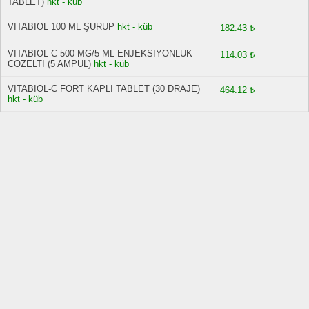
TABLET)
hkt - küb
VITABIOL 100 ML ŞURUP
hkt - küb
182.43 ₺
VITABIOL C 500 MG/5 ML ENJEKSIYONLUK
114.03 ₺
COZELTI (5 AMPUL)
hkt - küb
VITABIOL-C FORT KAPLI TABLET (30 DRAJE)
464.12 ₺
hkt - küb