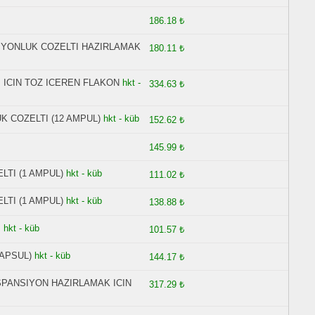
186.18 ₺
SIYONLUK COZELTI HAZIRLAMAK
180.11 ₺
. ICIN TOZ ICEREN FLAKON
hkt -
334.63 ₺
K COZELTI (12 AMPUL)
hkt - küb
152.62 ₺
145.99 ₺
LTI (1 AMPUL)
hkt - küb
111.02 ₺
LTI (1 AMPUL)
hkt - küb
138.88 ₺
P
hkt - küb
101.57 ₺
APSUL)
hkt - küb
144.17 ₺
SPANSIYON HAZIRLAMAK ICIN
317.29 ₺