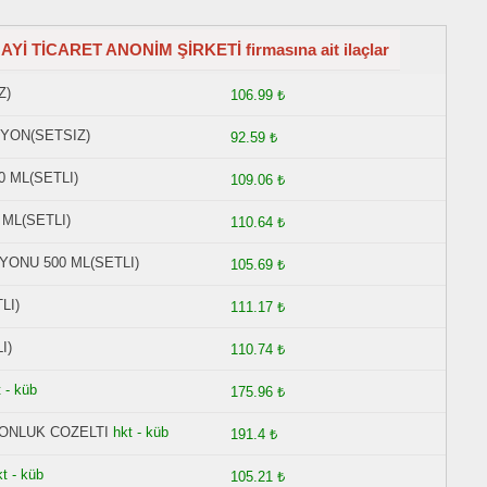
İ TİCARET ANONİM ŞİRKETİ firmasına ait ilaçlar
Z)
106.99 ₺
YON(SETSIZ)
92.59 ₺
 ML(SETLI)
109.06 ₺
ML(SETLI)
110.64 ₺
ONU 500 ML(SETLI)
105.69 ₺
LI)
111.17 ₺
I)
110.74 ₺
 - küb
175.96 ₺
YONLUK COZELTI
hkt - küb
191.4 ₺
kt - küb
105.21 ₺