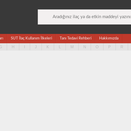
arı
SUT İlaç Kullanım İlkeleri
Tanı Tedavi Rehberi
Hakkımızda
G
H
I
J
K
L
M
N
O
P
R