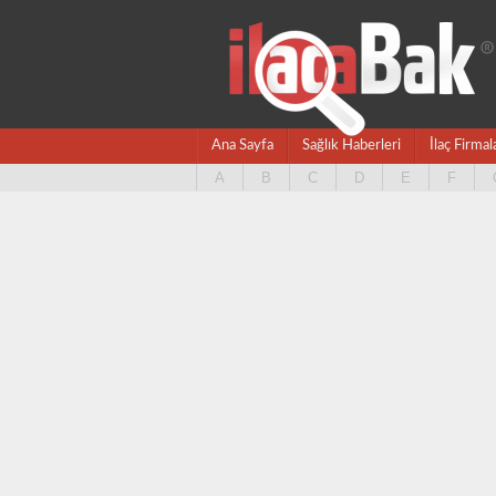
Ana Sayfa
Sağlık Haberleri
İlaç Firmal
A
B
C
D
E
F