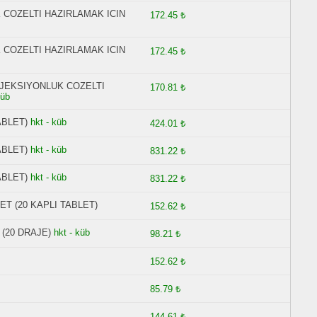
K COZELTI HAZIRLAMAK ICIN
172.45 ₺
K COZELTI HAZIRLAMAK ICIN
172.45 ₺
 ENJEKSIYONLUK COZELTI
170.81 ₺
küb
ABLET)
hkt - küb
424.01 ₺
ABLET)
hkt - küb
831.22 ₺
ABLET)
hkt - küb
831.22 ₺
ET (20 KAPLI TABLET)
152.62 ₺
 (20 DRAJE)
hkt - küb
98.21 ₺
152.62 ₺
85.79 ₺
144.61 ₺