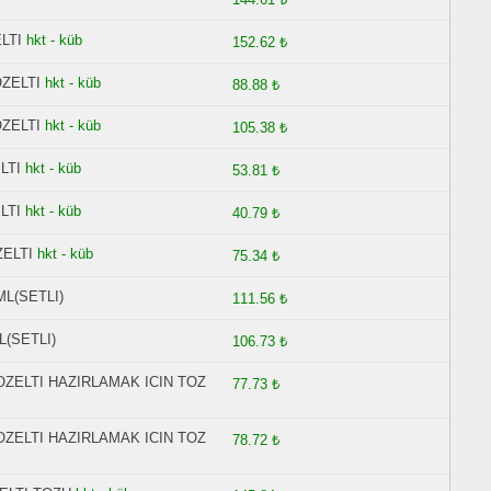
LTI
hkt - küb
152.62 ₺
ZELTI
hkt - küb
88.88 ₺
ZELTI
hkt - küb
105.38 ₺
LTI
hkt - küb
53.81 ₺
LTI
hkt - küb
40.79 ₺
ELTI
hkt - küb
75.34 ₺
ML(SETLI)
111.56 ₺
L(SETLI)
106.73 ₺
COZELTI HAZIRLAMAK ICIN TOZ
77.73 ₺
COZELTI HAZIRLAMAK ICIN TOZ
78.72 ₺