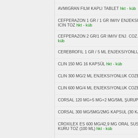
AVMIGRAN FILM KAPLI TABLET
hkt - küb
CEFPERAZON 1 GR / 1 GR IM/IV ENJEK
ICIN TOZ
hkt - küb
CEFPERAZON 2 GR/1 GR IM/IV ENJ. COZ
küb
CEREBROFIL 1 GR / 5 ML ENJEKSIYONLU
CLIN 150 MG 16 KAPSÜL
hkt - küb
CLIN 300 MG/2 ML ENJEKSIYONLUK COZE
CLIN 600 MG/4 ML ENJEKSIYONLUK COZE
CORSAL 120 MG+5 MG+2 MG/5ML ŞURU
CORSAL 300 MG/5MG/2MG KAPSUL (30 K
CROXILEX ES 600 MG/42,9 MG ORAL SU
KURU TOZ (100 ML)
hkt - küb